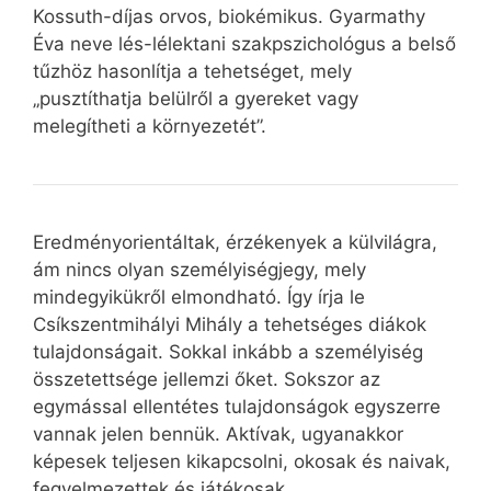
Kossuth-díjas orvos, biokémikus. Gyarmathy
Éva neve lés-lélektani szakpszichológus a belső
tűzhöz hasonlítja a tehetséget, mely
„pusztíthatja belülről a gyereket vagy
melegítheti a környezetét”.
Eredményorientáltak, érzékenyek a külvilágra,
ám nincs olyan személyiségjegy, mely
mindegyikükről elmondható. Így írja le
Csíkszentmihályi Mihály a tehetséges diákok
tulajdonságait. Sokkal inkább a személyiség
összetettsége jellemzi őket. Sokszor az
egymással ellentétes tulajdonságok egyszerre
vannak jelen bennük. Aktívak, ugyanakkor
képesek teljesen kikapcsolni, okosak és naivak,
fegyelmezettek és játékosak,