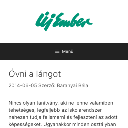
Kilépés
a
tartalomba
Menü
Óvni a lángot
2014-06-05
Szerző:
Baranyai Béla
Nincs olyan tanítvány, aki ne lenne valamiben
tehetséges, legfeljebb az iskolarendszer
nehezen tudja felismerni és fejleszteni az adott
képességeket. Ugyanakkor minden osztályban