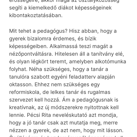
erősségeire, akkor maga az osztályközösség
segíti a kiemelkedő diákot képességeinek
kibontakoztatásában.
Mit tehet a pedagógus? Hisz abban, hogy a
gyerek bizalomra érdemes, és bízik
képességeiben. Alkalmassá teszi magát a
nézőpontváltásra. Hitelesen áll a tanítvány elé,
és olyan légkört teremt, amelyben alkotómunka
folyhat. Néha szükséges, hogy a tanár a
tanulóra szabott egyéni feladatterv alapján
oktasson. Ehhez nem szükséges egy
reformiskola, de lelkes tanár és rugalmas
szervezet kell hozzá. Ám a pedagógusnak is
kreatívnak, az új módszerekre nyitottnak kell
lennie. Pécsi Rita neveléskutató azt mondja,
hogy a jó tanár csak azt mutatja meg, merre
nézzen a gyerek, de azt nem, hogy mit lásson.