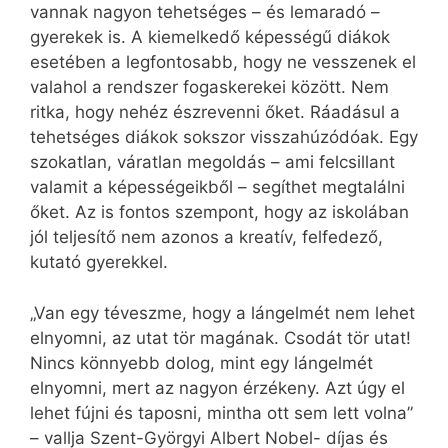
vannak nagyon tehetséges – és lemaradó –
gyerekek is. A kiemelkedő képességű diákok
esetében a legfontosabb, hogy ne vesszenek el
valahol a rendszer fogaskerekei között. Nem
ritka, hogy nehéz észrevenni őket. Ráadásul a
tehetséges diákok sokszor visszahúzódóak. Egy
szokatlan, váratlan megoldás – ami felcsillant
valamit a képességeikből – segíthet megtalálni
őket. Az is fontos szempont, hogy az iskolában
jól teljesítő nem azonos a kreatív, felfedező,
kutató gyerekkel.
„Van egy téveszme, hogy a lángelmét nem lehet
elnyomni, az utat tör magának. Csodát tör utat!
Nincs könnyebb dolog, mint egy lángelmét
elnyomni, mert az nagyon érzékeny. Azt úgy el
lehet fújni és taposni, mintha ott sem lett volna”
– vallja Szent-Györgyi Albert Nobel- díjas és