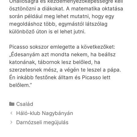
Önállóságra és kezdeményezőképességre kell
ösztönözni a diákokat. A matematika oktatása
során például meg lehet mutatni, hogy egy
megoldáshoz több, egymástól látszólag
különböző úton is el lehet jutni.
Picasso sokszor emlegette a következőket:
„Édesanyám azt mondta nekem, ha beállsz
katonának, tábornok lesz belőled, ha
szerzetesnek mész, a végén te leszel a pápa.
Én inkább festőnek álltam és Picasso lett
belőlem.”
Kategória
Család
Háló-klub Nagybányán
Darnózseli megújulás