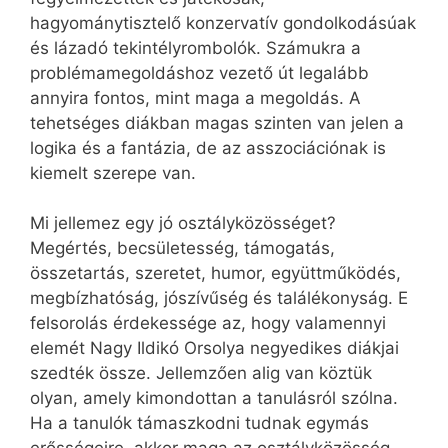
hagyománytisztelő konzervatív gondolkodásúak
és lázadó tekintélyrombolók. Számukra a
problémamegoldáshoz vezető út legalább
annyira fontos, mint maga a megoldás. A
tehetséges diákban magas szinten van jelen a
logika és a fantázia, de az asszociációnak is
kiemelt szerepe van.
Mi jellemez egy jó osztályközösséget?
Megértés, becsületesség, támogatás,
összetartás, szeretet, humor, együttműködés,
megbízhatóság, jószívűség és találékonyság. E
felsorolás érdekessége az, hogy valamennyi
elemét Nagy Ildikó Orsolya negyedikes diákjai
szedték össze. Jellemzően alig van köztük
olyan, amely kimondottan a tanulásról szólna.
Ha a tanulók támaszkodni tudnak egymás