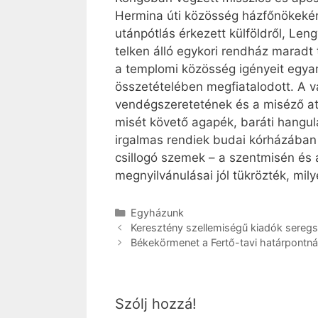
Hermina úti közösség házfőnökekén
utánpótlás érkezett külföldről, Le
telken álló egykori rendház maradt 
a templomi közösség igényeit egyar
összetételében megfiatalodott. A v
vendégszeretetének és a miséző at
misét követő agapék, baráti hangul
irgalmas rendiek budai kórházában l
csillogó szemek – a szentmisén és 
megnyilvánulásai jól tükrözték, mil
Kategória
Egyházunk
Keresztény szellemiségű kiadók sereg
Békekörmenet a Fertő-tavi határpontná
Szólj hozzá!