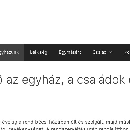
gyházunk
Lelkiség
Egymásért
Család
Kö
 az egyház, a családok 
 évekig a rend bécsi házában élt és szolgált, majd másf
oli tevékenységet. A rendszerváltás után rendje itthoni