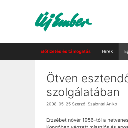
Kilépés
a
tartalomba
Előfizetés és támogatás
Hírek
E
Ötven esztendő
szolgálatában
2008-05-25
Szerző:
Szalontai Anikó
Erzsébet nővér 1956-tól a hetvenes
Kongóban végzett missziós és apost