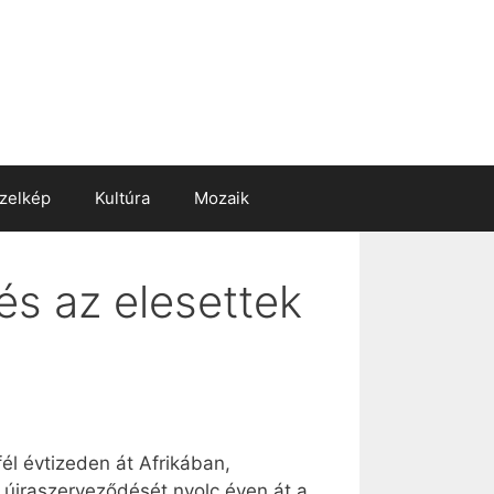
zelkép
Kultúra
Mozaik
és az elesettek
él évtizeden át Afrikában,
 újraszerveződését nyolc éven át a