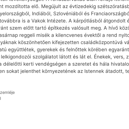
t mozdította elő. Megújult az évtizedekig szétszóratás
ngyelországból, Indiából, Szlovéniából és Franciaorszá
továbbra is a Vakok Intézete. A kárpótlásból átgondolt é
ánt szem előtt tartó építkezés valósult meg. A hívő k
asárnap reggeli misék a kilencvenes évektől a rend nyit
yáknak köszönhetően kifejezetten családközpontúvá vál
atú együttlétek, gyerekek és felnőttek körében egyará
elkigondozói szolgálatot látott és lát el. Énekek, vers,
a délelőtti kerti vendégségen a szeretet és hála hivat
yen sokat jelenthet környezetének az Istennek átadott, t
szemléje
l