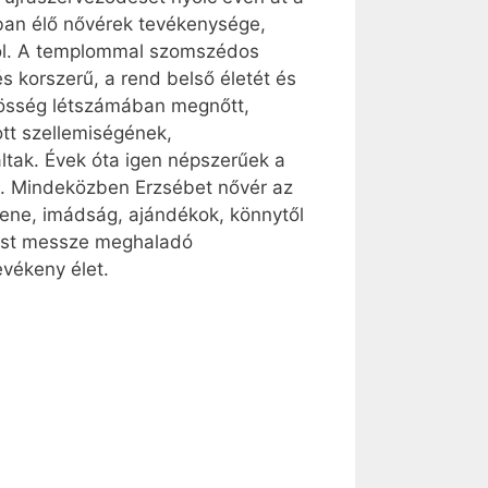
ban élő nővérek tevékenysége,
gból. A templommal szomszédos
s korszerű, a rend belső életét és
özösség létszámában megnőtt,
ott szellemiségének,
tak. Évek óta igen népszerűek a
nt. Mindeközben Erzsébet nővér az
 zene, imádság, ajándékok, könnytől
alost messze meghaladó
evékeny élet.