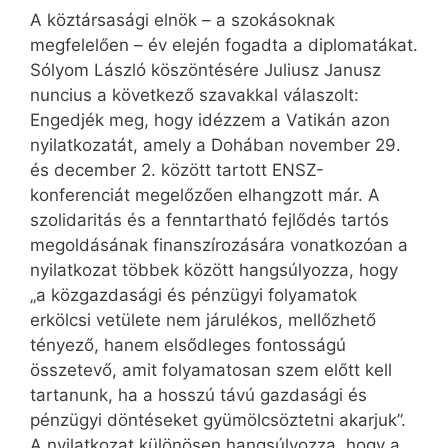
A köztársasági elnök – a szokásoknak
megfelelően – év elején fogadta a diplomatákat.
Sólyom László köszöntésére Juliusz Janusz
nuncius a következő szavakkal válaszolt:
Engedjék meg, hogy idézzem a Vatikán azon
nyilatkozatát, amely a Dohában november 29.
és december 2. között tartott ENSZ-
konferenciát megelőzően elhangzott már. A
szolidaritás és a fenntartható fejlődés tartós
megoldásának finanszírozására vonatkozóan a
nyilatkozat többek között hangsúlyozza, hogy
„a közgazdasági és pénzügyi folyamatok
erkölcsi vetülete nem járulékos, mellőzhető
tényező, hanem elsődleges fontosságú
összetevő, amit folyamatosan szem előtt kell
tartanunk, ha a hosszú távú gazdasági és
pénzügyi döntéseket gyümölcsöztetni akarjuk”.
A nyilatkozat különösen hangsúlyozza, hogy a