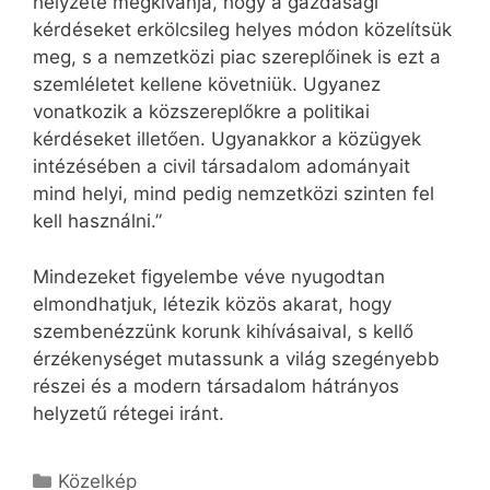
helyzete megkívánja, hogy a gazdasági
kérdéseket erkölcsileg helyes módon közelítsük
meg, s a nemzetközi piac szereplőinek is ezt a
szemléletet kellene követniük. Ugyanez
vonatkozik a közszereplőkre a politikai
kérdéseket illetően. Ugyanakkor a közügyek
intézésében a civil társadalom adományait
mind helyi, mind pedig nemzetközi szinten fel
kell használni.”
Mindezeket figyelembe véve nyugodtan
elmondhatjuk, létezik közös akarat, hogy
szembenézzünk korunk kihívásaival, s kellő
érzékenységet mutassunk a világ szegényebb
részei és a modern társadalom hátrányos
helyzetű rétegei iránt.
Kategória
Közelkép