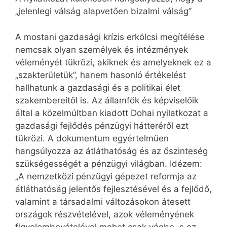
„jelenlegi válság alapvetően bizalmi válság”
A mostani gazdasági krízis erkölcsi megítélése
nemcsak olyan személyek és intézmények
véleményét tükrözi, akiknek és amelyeknek ez a
„szakterületük”, hanem hasonló értékelést
hallhatunk a gazdasági és a politikai élet
szakembereitől is. Az államfők és képviselőik
által a közelmúltban kiadott Dohai nyilatkozat a
gazdasági fejlődés pénzügyi hátteréről ezt
tükrözi. A dokumentum egyértelműen
hangsúlyozza az átláthatóság és az őszinteség
szükségességét a pénzügyi világban. Idézem:
„A nemzetközi pénzügyi gépezet reformja az
átláthatóság jelentős fejlesztésével és a fejlődő,
valamint a társadalmi változásokon átesett
országok részvételével, azok véleményének
figyelembevételével mehet csak végbe, s ez