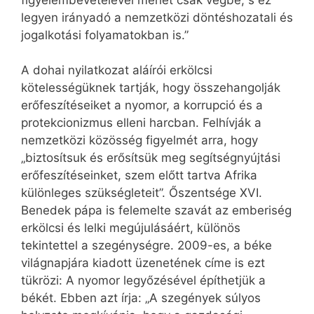
legyen irányadó a nemzetközi döntéshozatali és
jogalkotási folyamatokban is.”
A dohai nyilatkozat aláírói erkölcsi
kötelességüknek tartják, hogy összehangolják
erőfeszítéseiket a nyomor, a korrupció és a
protekcionizmus elleni harcban. Felhívják a
nemzetközi közösség figyelmét arra, hogy
„biztosítsuk és erősítsük meg segítségnyújtási
erőfeszítéseinket, szem előtt tartva Afrika
különleges szükségleteit”. Őszentsége XVI.
Benedek pápa is felemelte szavát az emberiség
erkölcsi és lelki megújulásáért, különös
tekintettel a szegénységre. 2009-es, a béke
világnapjára kiadott üzenetének címe is ezt
tükrözi: A nyomor legyőzésével építhetjük a
békét. Ebben azt írja: „A szegények súlyos