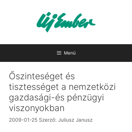
Kilépés
a
tartalomba
Menü
Őszinteséget és
tisztességet a nemzetközi
gazdasági-és pénzügyi
viszonyokban
2009-01-25
Szerző:
Juliusz Janusz