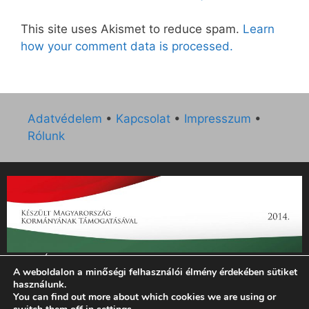
This site uses Akismet to reduce spam.
Learn
how your comment data is processed.
Adatvédelem
•
Kapcsolat
•
Impresszum
•
Rólunk
„Az Új Ember katolikus hetilap 2014. évi működésének
A weboldalon a minőségi felhasználói élmény érdekében sütiket
támogatását az EGYH-KCP-14-P-0121 sz. támogatási
használunk.
szerződés keretében 3 000 000 Ft összegben támogatta az
You can find out more about which cookies we are using or
Emberi Erőforrások Minisztériuma.”