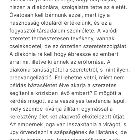
hiszen a diakóniára, szolgálatra tette az életét.
Óvatosan kell bánnunk ezzel, mert így a
hasznosság oldaláról értékelünk, és ez a
fogyasztói társadalom szemlélete. A valódi
szeretet természetesen tevékeny, vannak
cselekedetei, de ez önzetlen szeretetszolgálat.
A diakónia rá kell hogy ébressze az embert
arra: mi, illetve ki ennek az erőforrása. A
diakónia tanúságtétel a szeretetről, s mint ilyen,
preevangelizáció. Fel lehetne vetni, miért nem
példás házaséletet élve akarja a szerzetes
segíteni a krízisben lévő embert? E mögött a
kérdés mögött az a veszélyes tendencia lapul,
mely szembe kívánja állítani egymással a
keresztény élet két alapvető elkötelezett útját.
Az embernek joga van leszakítania a virágot, s
úgy örvendezni a szépségének és illatának, de