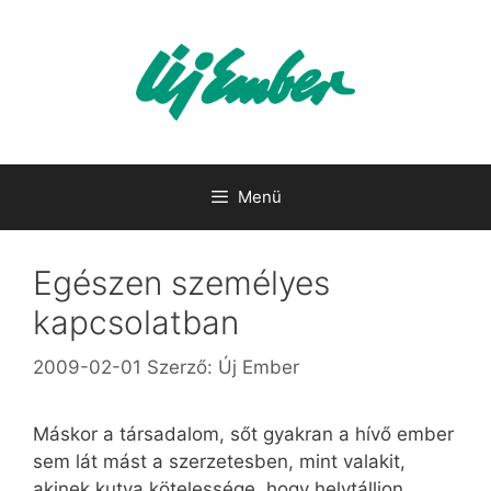
Kilépés
a
tartalomba
Menü
Egészen személyes
kapcsolatban
2009-02-01
Szerző:
Új Ember
Máskor a társadalom, sőt gyakran a hívő ember
sem lát mást a szerzetesben, mint valakit,
akinek kutya kötelessége, hogy helytálljon,