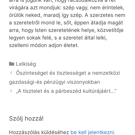
arra is jogunk van, hogy rácsodálkozva a rét
virágára azt mondjuk: szép vagy, nem érintelek,
örülök neked, maradj így szép. A szerzetes nem
a szeretetről mond le, sőt, éppen átadja magát
arra, hogy Isten szeretetének helye, közvetítője
legyen sokak felé, s a szeretet által lelki,
szellemi módon adjon életet.
Kategória
Lelkiség
Őszinteséget és tisztességet a nemzetközi
gazdasági-és pénzügyi viszonyokban
„A tisztelet és a párbeszéd kultúrájáért…”
Szólj hozzá!
Hozzászólás küldéséhez
be kell jelentkezni
.