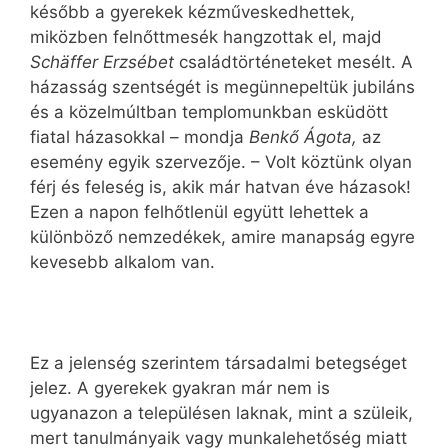
később a gyerekek kézműveskedhettek,
miközben felnőttmesék hangzottak el, majd
Schäffer Erzsébet
családtörténeteket mesélt. A
házasság szentségét is megünnepeltük jubiláns
és a közelmúltban templomunkban esküdött
fiatal házasokkal – mondja
Benkő Ágota,
az
esemény egyik szervezője. – Volt köztünk olyan
férj és feleség is, akik már hatvan éve házasok!
Ezen a napon felhőtlenül együtt lehettek a
különböző nemzedékek, amire manapság egyre
kevesebb alkalom van.
Ez a jelenség szerintem társadalmi betegséget
jelez. A gyerekek gyakran már nem is
ugyanazon a településen laknak, mint a szüleik,
mert tanulmányaik vagy munkalehetőség miatt