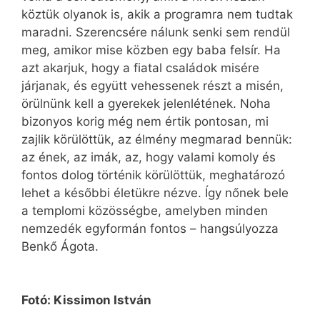
köztük olyanok is, akik a programra nem tudtak
maradni. Szerencsére nálunk senki sem rendül
meg, amikor mise közben egy baba felsír. Ha
azt akarjuk, hogy a fiatal családok misére
járjanak, és együtt vehessenek részt a misén,
örülnünk kell a gyerekek jelenlétének. Noha
bizonyos korig még nem értik pontosan, mi
zajlik körülöttük, az élmény megmarad bennük:
az ének, az imák, az, hogy valami komoly és
fontos dolog történik körülöttük, meghatározó
lehet a későbbi életükre nézve. Így nőnek bele
a templomi közösségbe, amelyben minden
nemzedék egyformán fontos – hangsúlyozza
Benkő Ágota.
Fotó: Kissimon István