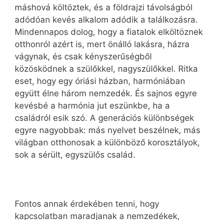
máshová költöztek, és a földrajzi távolságból
adódóan kevés alkalom adódik a találkozásra.
Mindennapos dolog, hogy a fiatalok elköltöznek
otthonról azért is, mert önálló lakásra, házra
vágynak, és csak kényszerűségből
közösködnek a szülőkkel, nagyszülőkkel. Ritka
eset, hogy egy óriási házban, harmóniában
együtt élne három nemzedék. És sajnos egyre
kevésbé a harmónia jut eszünkbe, ha a
családról esik szó. A generációs különbségek
egyre nagyobbak: más nyelvet beszélnek, más
világban otthonosak a különböző korosztályok,
sok a sérült, egyszülős család.
Fontos annak érdekében tenni, hogy
kapcsolatban maradjanak a nemzedékek,