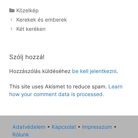
Kategória
Közelkép
Kerekek és emberek
Két keréken
Szólj hozzá!
Hozzászólás küldéséhez
be kell jelentkezni
.
This site uses Akismet to reduce spam.
Learn
how your comment data is processed.
Adatvédelem
•
Kapcsolat
•
Impresszum
•
Rólunk