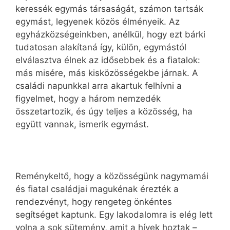
keressék egymás társaságát, számon tartsák
egymást, legyenek közös élményeik. Az
egyházközségeinkben, anélkül, hogy ezt bárki
tudatosan alakítaná így, külön, egymástól
elválasztva élnek az idősebbek és a fiatalok:
más misére, más kisközösségekbe járnak. A
családi napunkkal arra akartuk felhívni a
figyelmet, hogy a három nemzedék
összetartozik, és úgy teljes a közösség, ha
együtt vannak, ismerik egymást.
Reménykeltő, hogy a közösségünk nagymamái
és fiatal családjai magukénak érezték a
rendezvényt, hogy rengeteg önkéntes
segítséget kaptunk. Egy lakodalomra is elég lett
volna a sok sütemény, amit a hívek hoztak –