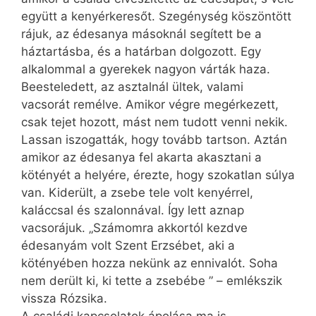
együtt a kenyérkeresőt. Szegénység köszöntött
rájuk, az édesanya másoknál segített be a
háztartásba, és a határban dolgozott. Egy
alkalommal a gyerekek nagyon várták haza.
Beesteledett, az asztalnál ültek, valami
vacsorát remélve. Amikor végre megérkezett,
csak tejet hozott, mást nem tudott venni nekik.
Lassan iszogatták, hogy tovább tartson. Aztán
amikor az édesanya fel akarta akasztani a
kötényét a helyére, érezte, hogy szokatlan súlya
van. Kiderült, a zsebe tele volt kenyérrel,
kaláccsal és szalonnával. Így lett aznap
vacsorájuk. „Számomra akkortól kezdve
édesanyám volt Szent Erzsébet, aki a
kötényében hozza nekünk az ennivalót. Soha
nem derült ki, ki tette a zsebébe ” – emlékszik
vissza Rózsika.
A családi kapcsolatok ápolása ma is