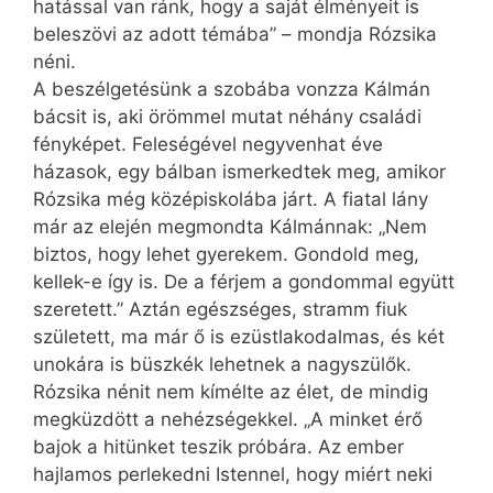
hatással van ránk, hogy a saját élményeit is
beleszövi az adott témába” – mondja Rózsika
néni.
A beszélgetésünk a szobába vonzza Kálmán
bácsit is, aki örömmel mutat néhány családi
fényképet. Feleségével negyvenhat éve
házasok, egy bálban ismerkedtek meg, amikor
Rózsika még középiskolába járt. A fiatal lány
már az elején megmondta Kálmánnak: „Nem
biztos, hogy lehet gyerekem. Gondold meg,
kellek-e így is. De a férjem a gondommal együtt
szeretett.” Aztán egészséges, stramm fiuk
született, ma már ő is ezüstlakodalmas, és két
unokára is büszkék lehetnek a nagyszülők.
Rózsika nénit nem kímélte az élet, de mindig
megküzdött a nehézségekkel. „A minket érő
bajok a hitünket teszik próbára. Az ember
hajlamos perlekedni Istennel, hogy miért neki