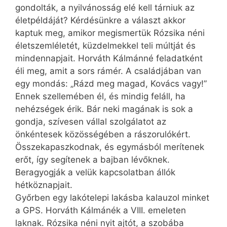
gondolták, a nyilvánosság elé kell tárniuk az
életpéldáját? Kérdésünkre a választ akkor
kaptuk meg, amikor megismertük Rózsika néni
életszemléletét, küzdelmekkel teli múltját és
mindennapjait. Horváth Kálmánné feladatként
éli meg, amit a sors rámér. A családjában van
egy mondás: „Rázd meg magad, Kovács vagy!”
Ennek szellemében él, és mindig feláll, ha
nehézségek érik. Bár neki magának is sok a
gondja, szívesen vállal szolgálatot az
önkéntesek közösségében a rászorulókért.
Összekapaszkodnak, és egymásból merítenek
erőt, így segítenek a bajban lévőknek.
Beragyogják a velük kapcsolatban állók
hétköznapjait.
Győrben egy lakótelepi lakásba kalauzol minket
a GPS. Horváth Kálmánék a VIII. emeleten
laknak. Rózsika néni nyit ajtót, a szobába