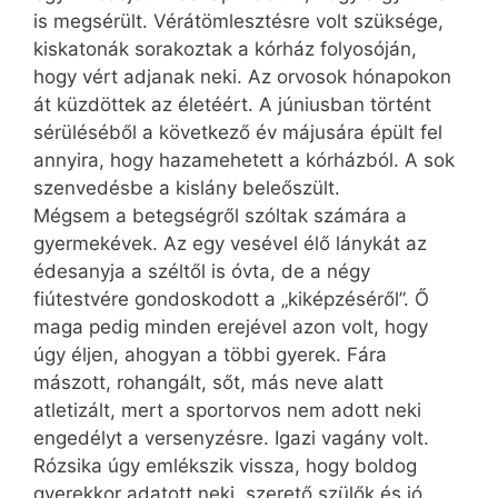
is megsérült. Vérátömlesztésre volt szüksége,
kiskatonák sorakoztak a kórház folyosóján,
hogy vért adjanak neki. Az orvosok hónapokon
át küzdöttek az életéért. A júniusban történt
sérüléséből a következő év májusára épült fel
annyira, hogy hazamehetett a kórházból. A sok
szenvedésbe a kislány beleőszült.
Mégsem a betegségről szóltak számára a
gyermekévek. Az egy vesével élő lánykát az
édesanyja a széltől is óvta, de a négy
fiútestvére gondoskodott a „kiképzéséről”. Ő
maga pedig minden erejével azon volt, hogy
úgy éljen, ahogyan a többi gyerek. Fára
mászott, rohangált, sőt, más neve alatt
atletizált, mert a sportorvos nem adott neki
engedélyt a versenyzésre. Igazi vagány volt.
Rózsika úgy emlékszik vissza, hogy boldog
gyerekkor adatott neki, szerető szülők és jó