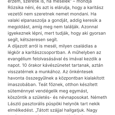
érzem, szeretik is, ha mesélek” – mondja
Rózsika néni, és azt is elárulja, hogy a karitász
vezetői nem szeretnek nemet mondani. Ha
valaki elpanaszolja a gondját, addig keresik a
megoldást, amíg meg nem találják. Azonnal
igyekeznek lépni, mert tudják, hogy aki gyorsan
segít, kétszeresen segít.
A díjazott arról is mesél, milyen családias a
légkör a karitászcsoportban. A műhelyben az
evangélium felolvasásával és imával kezdik a
napot. 10 órakor kávészünetet tartanak, aztán
visszatérnek a munkához. Az önkéntesek
havonta összegyűlnek a központban kialakított
imaszobában. Teát főznek, otthon készített
süteménnyel vendégelik meg egymást,
köszöntik a születés- és névnaposokat. Németh
László pasztorális püspöki helynök tart nekik
elmélkedést. „Tátott szájjal hallgatjuk. Nagy