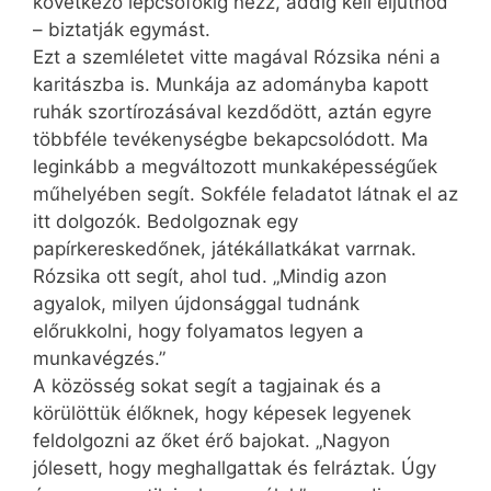
következő lépcsőfokig nézz, addig kell eljutnod
– biztatják egymást.
Ezt a szemléletet vitte magával Rózsika néni a
karitászba is. Munkája az adományba kapott
ruhák szortírozásával kezdődött, aztán egyre
többféle tevékenységbe bekapcsolódott. Ma
leginkább a megváltozott munkaképességűek
műhelyében segít. Sokféle feladatot látnak el az
itt dolgozók. Bedolgoznak egy
papírkereskedőnek, játékállatkákat varrnak.
Rózsika ott segít, ahol tud. „Mindig azon
agyalok, milyen újdonsággal tudnánk
előrukkolni, hogy folyamatos legyen a
munkavégzés.”
A közösség sokat segít a tagjainak és a
körülöttük élőknek, hogy képesek legyenek
feldolgozni az őket érő bajokat. „Nagyon
jólesett, hogy meghallgattak és felráztak. Úgy