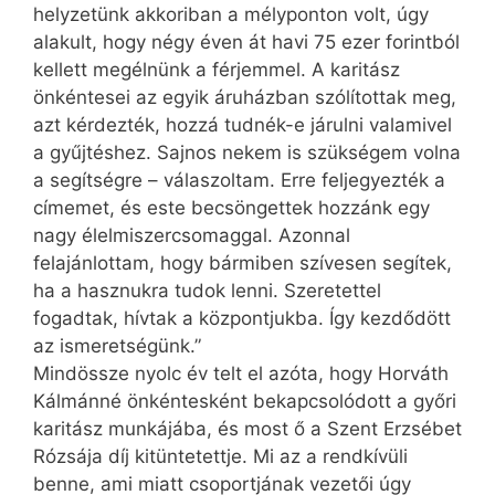
helyzetünk akkoriban a mélyponton volt, úgy
alakult, hogy négy éven át havi 75 ezer forintból
kellett megélnünk a férjemmel. A karitász
önkéntesei az egyik áruházban szólítottak meg,
azt kérdezték, hozzá tudnék-e járulni valamivel
a gyűjtéshez. Sajnos nekem is szükségem volna
a segítségre – válaszoltam. Erre feljegyezték a
címemet, és este becsöngettek hozzánk egy
nagy élelmiszercsomaggal. Azonnal
felajánlottam, hogy bármiben szívesen segítek,
ha a hasznukra tudok lenni. Szeretettel
fogadtak, hívtak a központjukba. Így kezdődött
az ismeretségünk.”
Mindössze nyolc év telt el azóta, hogy Horváth
Kálmánné önkéntesként bekapcsolódott a győri
karitász munkájába, és most ő a Szent Erzsébet
Rózsája díj kitüntetettje. Mi az a rendkívüli
benne, ami miatt csoportjának vezetői úgy