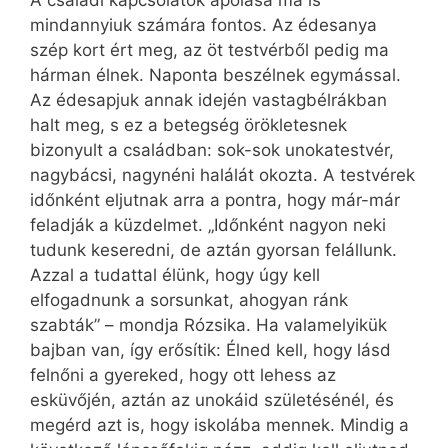
mindannyiuk számára fontos. Az édesanya
szép kort ért meg, az öt testvérből pedig ma
hárman élnek. Naponta beszélnek egymással.
Az édesapjuk annak idején vastagbélrákban
halt meg, s ez a betegség örökletesnek
bizonyult a családban: sok-sok unokatestvér,
nagybácsi, nagynéni halálát okozta. A testvérek
időnként eljutnak arra a pontra, hogy már-már
feladják a küzdelmet. „Időnként nagyon neki
tudunk keseredni, de aztán gyorsan felállunk.
Azzal a tudattal élünk, hogy úgy kell
elfogadnunk a sorsunkat, ahogyan ránk
szabták” – mondja Rózsika. Ha valamelyikük
bajban van, így erősítik: Élned kell, hogy lásd
felnőni a gyereked, hogy ott lehess az
esküvőjén, aztán az unokáid születésénél, és
megérd azt is, hogy iskolába mennek. Mindig a