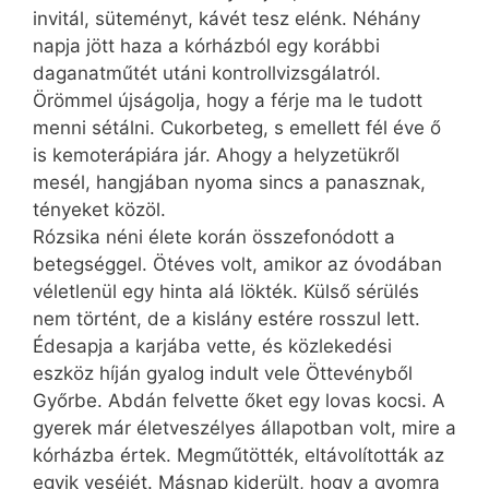
invitál, süteményt, kávét tesz elénk. Néhány
napja jött haza a kórházból egy korábbi
daganatműtét utáni kontrollvizsgálatról.
Örömmel újságolja, hogy a férje ma le tudott
menni sétálni. Cukorbeteg, s emellett fél éve ő
is kemoterápiára jár. Ahogy a helyzetükről
mesél, hangjában nyoma sincs a panasznak,
tényeket közöl.
Rózsika néni élete korán összefonódott a
betegséggel. Ötéves volt, amikor az óvodában
véletlenül egy hinta alá lökték. Külső sérülés
nem történt, de a kislány estére rosszul lett.
Édesapja a karjába vette, és közlekedési
eszköz híján gyalog indult vele Öttevényből
Győrbe. Abdán felvette őket egy lovas kocsi. A
gyerek már életveszélyes állapotban volt, mire a
kórházba értek. Megműtötték, eltávolították az
egyik veséjét. Másnap kiderült, hogy a gyomra