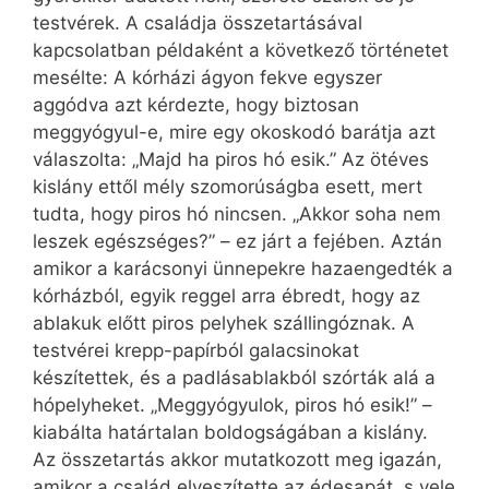
testvérek. A családja összetartásával
kapcsolatban példaként a következő történetet
mesélte: A kórházi ágyon fekve egyszer
aggódva azt kérdezte, hogy biztosan
meggyógyul-e, mire egy okoskodó barátja azt
válaszolta: „Majd ha piros hó esik.” Az ötéves
kislány ettől mély szomorúságba esett, mert
tudta, hogy piros hó nincsen. „Akkor soha nem
leszek egészséges?” – ez járt a fejében. Aztán
amikor a karácsonyi ünnepekre hazaengedték a
kórházból, egyik reggel arra ébredt, hogy az
ablakuk előtt piros pelyhek szállingóznak. A
testvérei krepp-papírból galacsinokat
készítettek, és a padlásablakból szórták alá a
hópelyheket. „Meggyógyulok, piros hó esik!” –
kiabálta határtalan boldogságában a kislány.
Az összetartás akkor mutatkozott meg igazán,
amikor a család elveszítette az édesapát, s vele