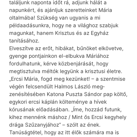
találjunk naponta időt rá, adjunk hálát a
napunkért, és ajánljuk szeretteinket Mária
oltalmába! Szükség van ugyanis a mi
példaadásunkra, hogy ne a világhoz szabjuk
magunkat, hanem Krisztus és az Egyház
tanításához.
Elveszítve az erőt, hibákat, bűnöket elkövetve,
gyenge pontjainkon el-elbukva Máriához
fordulhatunk, kérve közbenjárását, hogy
megtisztulva méltók legyünk a krisztusi életre.
„Ercsi Mária, fogd meg kezünket! – a szentmise
végén felcsendült Halmos László meg­­­
zenésítésében Katona Pusz­ta Sándor pap költő,
egykori ercsi káplán költeménye a hívek
kórusának előadásában. „Íme, hozzád futunk,
kihez mennénk máshoz / Mint ős Ercsi kegyhely
drága Szűzanyjához” – szólt az ének.
Tanúságtétel, hogy az itt élők számára ma is