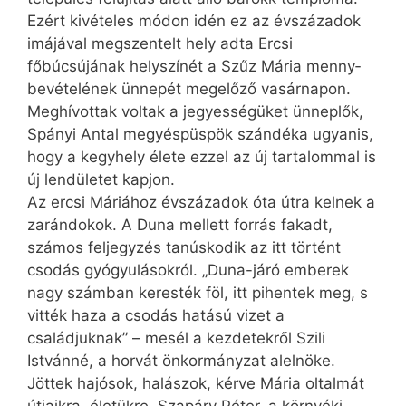
Ezért kivételes módon idén ez az évszázadok
imájával megszentelt hely adta Ercsi
főbúcsújának helyszínét a Szűz Mária menny­
bevételének ünnepét megelőző vasárnapon.
Meghívottak voltak a jegyességüket ünneplők,
Spányi Antal megyéspüspök szándéka ugyan­is,
hogy a kegyhely élete ezzel az új tartalommal is
új lendületet kapjon.
Az ercsi Máriához évszázadok óta útra kelnek a
zarándokok. A Duna mellett forrás fakadt,
számos feljegyzés tanúskodik az itt történt
csodás gyógyulásokról. „Duna-járó emberek
nagy számban keresték föl, itt pihentek meg, s
vitték haza a csodás hatású vizet a
családjuknak” – mesél a kezdetekről Szili
Istvánné, a horvát önkormányzat alelnöke.
Jöttek hajósok, halászok, kérve Mária oltalmát