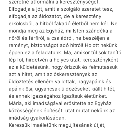
szeretné átformálni a kereszténységet.
Elfogadja a jót, amit a szolgáló szeretet tesz,
elfogadja az áldozatot, de a keresztény
erkölcsből, a hitből fakadó életből nem kér. Ne
mondja meg az Egyház, mi Isten szándéka a
nőről és férfiról, a családról, ne beszéljen a
reményt, biztonságot adó hitről! Holott nekünk
éppen ez a feladatunk. Ma, amikor túl sok tanító
lép föl, hirdetvén a helyes utat, keresztényként
az a küldetésünk, hogy őrizzük és felmutassuk
azt a hitet, amit az őskeresztények az
üldöztetés ellenére vallottak, nagyapáink és
apáink ősi, ugyancsak üldözéseket kiállt hitét,
és ennek igazságához igazítsuk életünket.
Mária, aki imádságával erősítette az Egyház
közösségének építését, utat mutat nekünk az
imádság gyakorlásában.
Keressük imaéletünk megújításának útját,