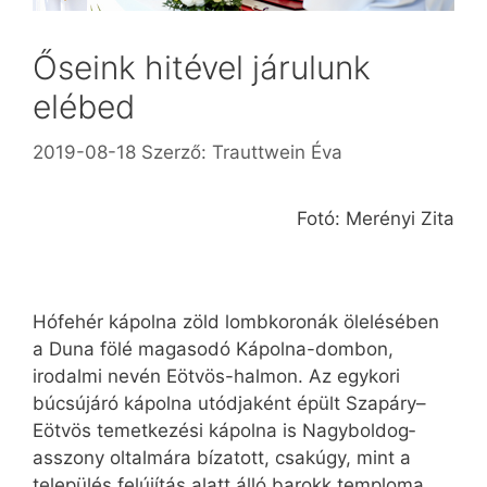
Őseink hitével járulunk
elébed
2019-08-18
Szerző:
Trauttwein Éva
Fotó: Merényi Zita
Hófehér kápolna zöld lombkoronák ölelésében
a Duna fölé magasodó Kápolna-dombon,
irodalmi nevén Eötvös-halmon. Az egykori
búcsújáró kápolna utódjaként épült Szapáry–
Eötvös temetkezési kápolna is Nagybol­dog­­
asszony oltalmára bízatott, csak­úgy, mint a
település felújítás alatt álló barokk temploma.