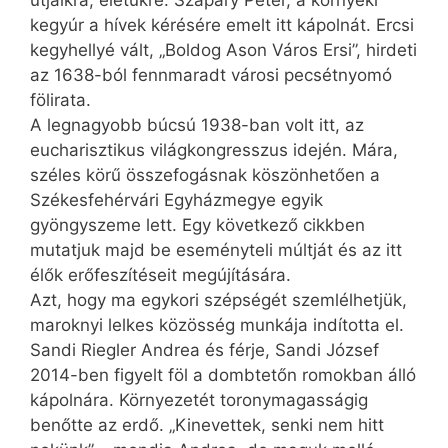
útjaikra, életükre. Szapáry Péter, a környéki
kegyúr a hívek kérésére emelt itt kápolnát. Ercsi
kegyhellyé vált, „Boldog Ason Város Er­si”, hirdeti
az 1638-ból fennmaradt városi pecsétnyomó
fölirata.
A legnagyobb búcsú 1938-ban volt itt, az
eucharisztikus világkongresszus idején. Mára,
széles körű összefogásnak köszönhetően a
Székesfehérvári Egyházmegye egyik
gyöngyszeme lett. Egy következő cikkben
mutatjuk majd be ese­ményteli múltját és az itt
élők erőfeszítéseit megújítására.
Azt, hogy ma egykori szépségét szemlélhetjük,
maroknyi lelkes közösség munkája indította el.
Sandi Riegler Andrea és férje, Sandi József
2014-ben figyelt föl a dombtetőn romokban álló
kápolnára. Környezetét toronymagasságig
benőtte az erdő. „Kinevettek, senki nem hitt