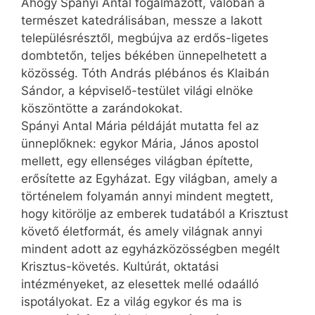
Ahogy Spányi Antal fogalmazott, valóban a
természet katedrálisában, messze a lakott
településrésztől, megbújva az erdős-ligetes
dombtetőn, teljes békében ünnepelhetett a
közösség. Tóth András plébános és Klaibán
Sándor, a képviselő-testület világi elnöke
köszöntötte a zarándokokat.
Spányi Antal Mária példáját mutatta fel az
ünneplőknek: egykor Mária, János apostol
mellett, egy ellenséges világban építette,
erősítette az Egyházat. Egy világban, amely a
történelem folyamán annyi mindent megtett,
hogy kitörölje az emberek tudatából a Krisztust
követő életformát, és amely világnak annyi
mindent adott az egyházközösségben megélt
Krisztus-követés. Kultúrát, oktatási
intézményeket, az elesettek mellé odaálló
ispotályokat. Ez a világ egykor és ma is