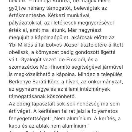
nekünk” – mondja Andrea, de maguk mellé
gyűjtve néhány támogatót, belevágtak az
értékmentésbe. Kétkezi munkával,
pályázatokkal, az illetékesek megnyerésével
érték el, amit ma látunk. Már nagyrészt
megújult a kápolnaépület, akárcsak előtte az
Ybl Miklós által Eötvös József tiszteletére állított
obeliszk, a környezet pedig gondozott ligetté
vált. Gyalogút vezet ide Ercsiből, és a
szomszédos Mol-finomító segítségével járművel
is megközelíthető a kápolna. Mindez a település
Berkenye Baráti Köre, a hívek, az önkormányzat,
az egyházmegye és az állami intézmények
támogatásának kö­szönhető.
Az eddig tapasztalt sok-sok nehézség ma sem
ért véget. A kerítésen felirat jelzi a folyamatos
fenyegetettséget: „Nem alumínium. A kerítés, a
kapu és az ablak nem alumínium.”