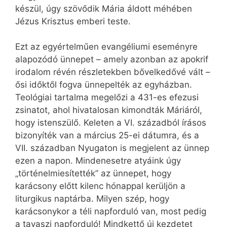
készül, úgy szövődik Mária áldott méhében
Jézus Krisztus emberi teste.
Ezt az egyértelműen evangéliumi eseményre
alapozódó ünnepet – amely azonban az apokrif
irodalom révén részletekben bővelkedővé vált –
ősi időktől fogva ünnepelték az egyházban.
Teológiai tartalma megelőzi a 431-es efezusi
zsinatot, ahol hivatalosan kimondták Máriáról,
hogy istenszülő. Keleten a VI. századból írásos
bizonyíték van a március 25-ei dátumra, és a
VII. században Nyugaton is megjelent az ünnep
ezen a napon. Mindenesetre atyáink úgy
„történelmiesítették” az ünnepet, hogy
karácsony előtt kilenc hónappal kerüljön a
liturgikus naptárba. Milyen szép, hogy
karácsonykor a téli napforduló van, most pedig
a tavaszi napforduló! Mindkettő új kezdetet