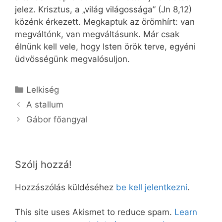
jelez. Krisztus, a „világ világossága” (Jn 8,12)
közénk érkezett. Megkaptuk az örömhírt: van
megváltónk, van megváltásunk. Már csak
élnünk kell vele, hogy Isten örök terve, egyéni
üdvösségünk megvalósuljon.
Kategória
Lelkiség
A stallum
Gábor főangyal
Szólj hozzá!
Hozzászólás küldéséhez
be kell jelentkezni
.
This site uses Akismet to reduce spam.
Learn