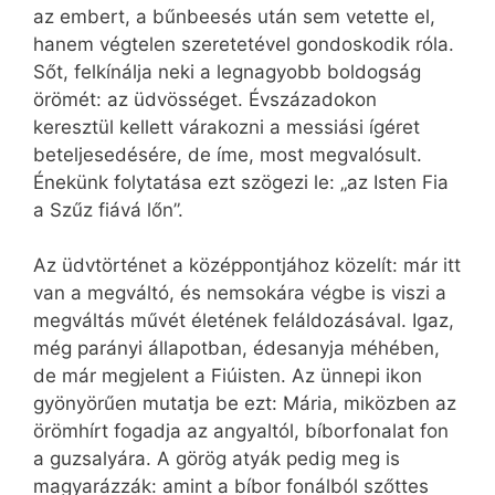
az embert, a bűnbeesés után sem vetette el,
hanem végtelen szeretetével gondoskodik róla.
Sőt, felkínálja neki a legnagyobb boldogság
örömét: az üdvösséget. Évszázadokon
keresztül kellett várakozni a messiási ígéret
beteljesedésére, de íme, most megvalósult.
Énekünk folytatása ezt szögezi le: „az Isten Fia
a Szűz fiává lőn”.
Az üdvtörténet a középpontjához közelít: már itt
van a megváltó, és nemsokára végbe is viszi a
megváltás művét életének feláldozásával. Igaz,
még parányi állapotban, édesanyja méhében,
de már megjelent a Fiúisten. Az ünnepi ikon
gyönyörűen mutatja be ezt: Mária, miközben az
örömhírt fogadja az angyaltól, bíborfonalat fon
a guzsalyára. A görög atyák pedig meg is
magyarázzák: amint a bíbor fonálból szőttes