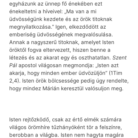
egyházunk az ünnep fő énekében ezt
énekeltetni a híveivel: „Ma van a mi
üdvösségünk kezdete és az örök titoknak
megnyilatkozása.” Igen, elkezdődött az
emberiség üdvösségének megvalósulása.
Annak a nagyszerű titoknak, amelyet Isten
öröktől fogva eltervezett, hiszen benne a
létezés és az akarat egy és oszthatatlan.
Szent
Pál
apostol világosan megmondja: „Isten azt
akarja, hogy minden ember üdvözüljön” (1Tim
2,4). Isten örök bölcsessége pedig úgy rendelte,
hogy mindez Márián keresztül valósuljon meg.
Isten rejtőzködő, csak az értő elmék számára
világos örömhíre tűzhányóként tör a felszínre,
berobban a világba. Isten nem hagyta magára