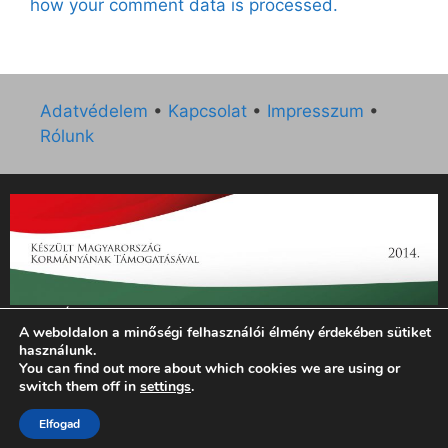
how your comment data is processed.
Adatvédelem
•
Kapcsolat
•
Impresszum
•
Rólunk
„Az Új Ember katolikus hetilap 2014. évi működésének
A weboldalon a minőségi felhasználói élmény érdekében sütiket
támogatását az EGYH-KCP-14-P-0121 sz. támogatási
használunk.
szerződés keretében 3 000 000 Ft összegben támogatta az
You can find out more about which cookies we are using or
Emberi Erőforrások Minisztériuma.”
switch them off in
settings
.
Elfogad
© 2026 Magyar Kurír - Új Ember
• Készült
GeneratePress