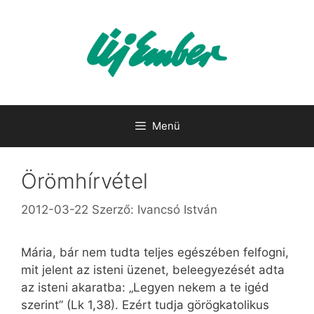
Kilépés
a
tartalomba
Menü
Örömhírvétel
2012-03-22
Szerző:
Ivancsó István
Mária, bár nem tudta teljes egészében felfogni,
mit jelent az isteni üzenet, beleegyezését adta
az isteni akaratba: „Legyen nekem a te igéd
szerint” (Lk 1,38). Ezért tudja görögkatolikus