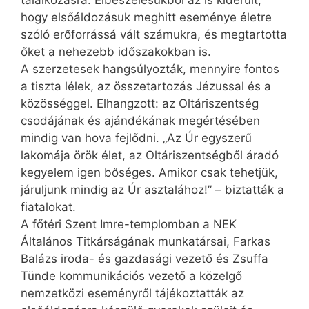
hogy elsőáldozásuk meghitt eseménye életre
szóló erőforrássá vált számukra, és megtartotta
őket a nehezebb időszakokban is.
A szerzetesek hangsúlyozták, mennyire fontos
a tiszta lélek, az összetartozás Jézussal és a
közösséggel. Elhangzott: az Oltáriszentség
csodájának és ajándékának megértésében
mindig van hova fejlődni. „Az Úr egyszerű
lakomája örök élet, az Oltáriszentségből áradó
kegyelem igen bőséges. Amikor csak tehetjük,
járuljunk mindig az Úr asztalához!” – biztatták a
fiatalokat.
A főtéri Szent Imre-templomban a NEK
Általános Titkárságának munkatársai, Farkas
Balázs iroda- és gazdasági vezető és Zsuffa
Tünde kommunikációs vezető a közelgő
nemzetközi eseményről tájékoztatták az