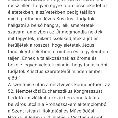
rossz ellen. Legyen egyre több jócselekedet az
életetekben, a szívetekben pedig találjon
mindig otthonra Jézus Krisztus. Tudjatok
hallgatni a belső hangra, lelkiismeretetek
szavára, amelyben az Úr megmondja nektek,
mit tegyetek, miként cselekedjétek a jót és
kerüljétek a rosszat, hogy életetek Jézus
tanújaként békében, örömben és kegyelemben
teljen. Ennek a találkozásnak az öröme és
békéje legyen veletek mindig, hogy tanúskodni
tudjatok Krisztus szeretetéről minden ember
előtt.”
A szentmise után a résztvevők körmenetben, az
52. Nemzetközi Eucharisztikus Kongresszust
hirdető zászlókkal a kezükben vonultak át a
belváros utcáin a Prohászka-emléktemplomból
a Szent István Hitoktatási és Művelődési
Házba. A lelkinap itt, illetve a Ciszterci Szent