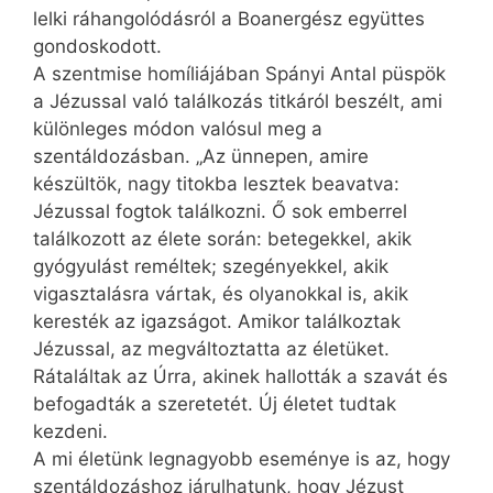
lelki ráhangolódásról a Boanergész együttes
gondoskodott.
A szentmise homíliájában Spányi Antal püspök
a Jézussal való találkozás titkáról beszélt, ami
különleges módon valósul meg a
szentáldozásban. „Az ünnepen, amire
készültök, nagy titokba lesztek beavatva:
Jézussal fogtok találkozni. Ő sok emberrel
találkozott az élete során: betegekkel, akik
gyógyulást reméltek; szegényekkel, akik
vigasztalásra vártak, és olyanokkal is, akik
keresték az igazságot. Amikor találkoztak
Jézussal, az megváltoztatta az életüket.
Rátaláltak az Úrra, akinek hallották a szavát és
befogadták a szeretetét. Új életet tudtak
kezdeni.
A mi életünk legnagyobb eseménye is az, hogy
szentáldozáshoz járulhatunk, hogy Jézust