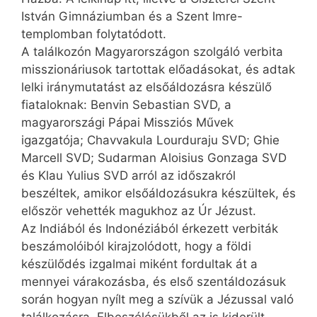
István Gimnáziumban és a Szent Imre-
templomban folytatódott.
A találkozón Magyarországon szolgáló verbita
misszionáriusok tartottak előadásokat, és adtak
lelki iránymutatást az elsőáldozásra készülő
fiataloknak: Benvin Sebastian SVD, a
magyarországi Pápai Missziós Művek
igazgatója; Chavvakula Lourduraju SVD; Ghie
Marcell SVD; Sudarman Aloisius Gonzaga SVD
és Klau Yulius SVD arról az időszakról
beszéltek, amikor elsőáldozásukra készültek, és
először vehették magukhoz az Úr Jézust.
Az Indiából és Indonéziából érkezett verbiták
beszámolóiból kirajzolódott, hogy a földi
készülődés izgalmai miként fordultak át a
mennyei várakozásba, és első szentáldozásuk
során hogyan nyílt meg a szívük a Jézussal való
találkozásra. Elbeszélésükből az is kiderült,