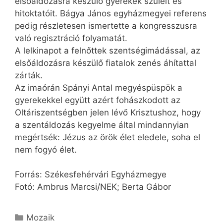
elsőáldozásra készülő gyerekek szüleit és
hitoktatóit. Bágya János egyházmegyei referens
pedig részletesen ismertette a kongresszusra
való regisztráció folyamatát.
A lelkinapot a felnőttek szentségimádással, az
elsőáldozásra készülő fiatalok zenés áhítattal
zárták.
Az imaórán Spányi Antal megyéspüspök a
gyerekekkel együtt azért fohászkodott az
Oltáriszentségben jelen lévő Krisztushoz, hogy
a szentáldozás kegyelme által mind­annyian
megértsék: Jézus az örök élet eledele, soha el
nem fogyó élet.
Forrás: Székesfehérvári Egyházmegye
Fotó: Ambrus Marcsi/NEK; Berta Gábor
Kategória
Mozaik