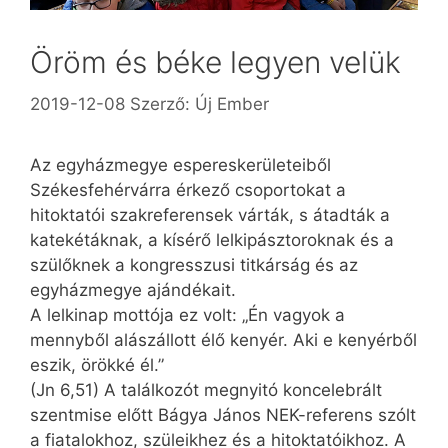
Öröm és béke legyen velük
2019-12-08
Szerző:
Új Ember
Az egyházmegye espereskerületeiből
Székesfehérvárra érkező csoportokat a
hitoktatói szakreferensek várták, s átadták a
katekétáknak, a kísérő lelkipásztoroknak és a
szülőknek a kongresszusi titkárság és az
egyházmegye ajándékait.
A lelkinap mottója ez volt: „Én vagyok a
mennyből alászállott élő kenyér. Aki e kenyérből
eszik, örökké él.”
(Jn 6,51) A találkozót megnyitó koncelebrált
szentmise előtt Bágya János NEK-referens szólt
a fiatalokhoz, szüleikhez és a hitoktatóikhoz. A