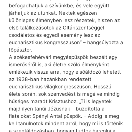
befogadhatjuk a szívünkbe, és vele együtt
járhatjuk az utunkat. Nektek egészen
különleges élményben lesz részetek, hiszen az
első találkozásotok az Oltáriszentséggel
csodálatos és egyedi esemény lesz az
eucharisztikus kongresszuson” – hangsúlyozta a
főpásztor.
A székesfehérvári megyéspüspök beszélt egy
ismerőséről is, aki életre szóló élményként
emlékezik vissza arra, hogy elsőáldozó lehetett
az 1938-ban hazánkban rendezett
eucharisztikus világkongresszuson. Hosszú
élete során, sok szenvedést is megélve mindig
hűséges maradt Krisztushoz. „Ti is legyetek
majd ilyen tanúi Jézusnak – buzdította a
fiatalokat Spányi Antal püspök. – Addig is meg
kell tanulnotok mindent arról, hogy mi is történik
a szentáldozásban, hogyan tudtok harcolni a