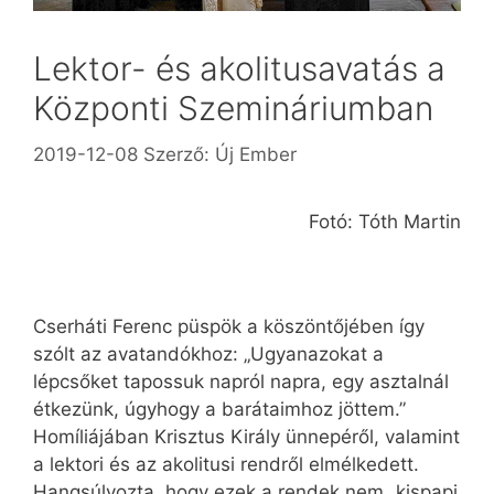
Lektor- és akolitusavatás a
Központi Szemináriumban
2019-12-08
Szerző:
Új Ember
Fotó: Tóth Martin
Cserháti Ferenc püspök a köszöntőjében így
szólt az avatandókhoz: „Ugyanazokat a
lépcsőket tapossuk napról napra, egy asztalnál
étkezünk, úgyhogy a barátaimhoz jöttem.”
Homíliájában Krisztus Király ünnepéről, valamint
a lektori és az akolitusi rendről elmélkedett.
Hangsúlyozta, hogy ezek a rendek nem „kispapi