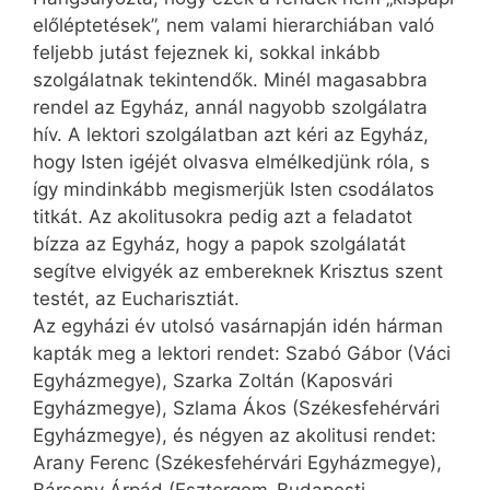
előléptetések”, nem valami hierarchiában való
feljebb jutást fejeznek ki, sokkal inkább
szolgálatnak tekintendők. Minél magasabbra
rendel az Egyház, annál nagyobb szolgálatra
hív. A lektori szolgálatban azt kéri az Egyház,
hogy Isten igéjét olvasva elmélkedjünk róla, s
így mind­inkább megismerjük Isten csodálatos
titkát. Az akolitusokra pedig azt a feladatot
bízza az Egyház, hogy a papok szolgálatát
segítve elvigyék az embereknek Krisztus szent
testét, az Eucharisztiát.
Az egyházi év utolsó vasárnapján idén hárman
kapták meg a lektori rendet: Szabó Gábor (Váci
Egyházmegye), Szarka Zoltán (Kaposvári
Egyházmegye), Szlama Ákos (Székesfehérvári
Egyházmegye), és négyen az akolitusi rendet:
Arany Ferenc (Székesfehérvári Egyházmegye),