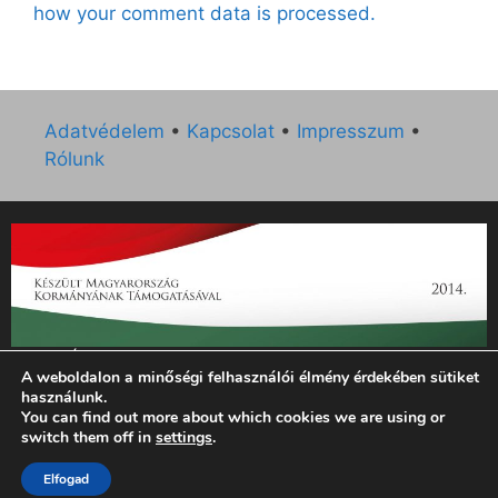
how your comment data is processed.
Adatvédelem
•
Kapcsolat
•
Impresszum
•
Rólunk
„Az Új Ember katolikus hetilap 2014. évi működésének
A weboldalon a minőségi felhasználói élmény érdekében sütiket
támogatását az EGYH-KCP-14-P-0121 sz. támogatási
használunk.
szerződés keretében 3 000 000 Ft összegben támogatta az
You can find out more about which cookies we are using or
Emberi Erőforrások Minisztériuma.”
switch them off in
settings
.
Elfogad
© 2026 Magyar Kurír - Új Ember
• Készült
GeneratePress