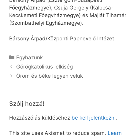
Bársony Árpád (Esztergom-Budapesti
Főegyházmegye), Csuja Gergely (Kalocsa-
Kecskeméti Főegyházmegye) és Majlát Tihamér
(Szombathelyi Egyházmegye).
Bársony Árpád/Központi Papnevelő Intézet
Kategória
Egyházunk
Görögkatolikus lelkiség
Öröm és béke legyen velük
Szólj hozzá!
Hozzászólás küldéséhez
be kell jelentkezni
.
This site uses Akismet to reduce spam.
Learn