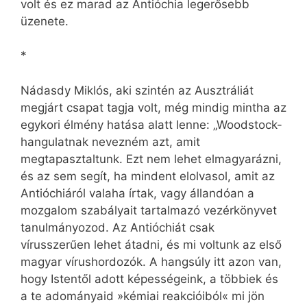
volt és ez marad az Antióchia legerősebb
üzenete.
*
Nádasdy Miklós, aki szintén az Ausztráliát
megjárt csapat tagja volt, még mindig mintha az
egykori élmény hatása alatt lenne: „Wood­stock-
hangulatnak nevezném azt, amit
megtapasztaltunk. Ezt nem lehet elmagyarázni,
és az sem segít, ha mindent elolvasol, amit az
An­tió­chiá­ról valaha írtak, vagy állandóan a
mozgalom szabályait tartalmazó vezérkönyvet
tanulmányozod. Az Antióchiát csak
vírusszerűen lehet átadni, és mi voltunk az első
magyar vírushordozók. A hangsúly itt azon van,
hogy Istentől adott képességeink, a többiek és
a te adományaid »kémiai reakcióiból« mi jön