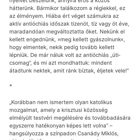
nyelvet beszélünk, annyira erős a közös
hátterünk. Bármikor találkozom a régiekkel, ez
az élményem. Hiába ért véget számukra az
aktív antióchiás időszak tizen­öt, tíz vagy öt éve,
maradandóan megváltoztatta őket. Nekünk el
kellett engednünk, »meg kellett gyászolnunk«,
hogy elmentek, nekik pedig tovább kellett
lépniük. De már náluk volt az antióchiás „úti­
csomag”, és mi azt mondhattuk: mindent
átadtunk nektek, amit ránk bíztak, éljetek vele!”
*
„Korábban nem ismertem olyan katolikus
mozgalmat, amely a krisztusi közösség
elmélyült testvéri megélésére és továbbadására
egyszerre hatékonyan képes lett volna” –
hangsúlyozza a színpadon Csanády Miklós,