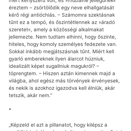
mert kényszerű volt, és »műbalhé jellegűnek«
éreztem – zsörtölődik egy neve elhallgatását
kérő régi antióchiás. – Számomra szektásnak
tűnt ez a tempó, és őszintétlennek az »áradó
szeretet«, amely a közösségi alkalmakat
jellemezte. Nem tudtam elhinni, hogy őszinte,
hiteles, hogy komoly személyes fedezete van.
Sokkal inkább megjátszásnak tűnt. Miért kell
gyarló embereknek ilyen álarcot húzniuk,
idealizált képet sugallniuk magukról? –
töprengtem. – Hiszen aztán kimennek majd a
világba, ahol egész más törvények érvényesek,
és nekik is azokhoz igazodva kell élniük, akár
tetszik, akár nem.”
*
„Képzeld el azt a pillanatot, hogy kilépsz a