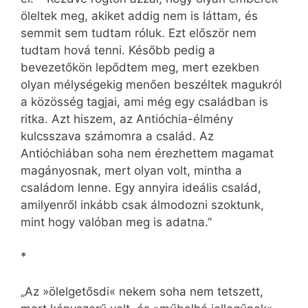
öleltek meg, akiket addig nem is láttam, és
semmit sem tudtam róluk. Ezt először nem
tudtam hová tenni. Később pedig a
bevezetőkön lepődtem meg, mert ezekben
olyan mélységekig menően beszéltek magukról
a közösség tagjai, ami még egy családban is
ritka. Azt hiszem, az Antióchia-élmény
kulcsszava számomra a család. Az
Antióchiában soha nem érezhettem magamat
magányosnak, mert olyan volt, mintha a
családom lenne. Egy annyira ideális család,
amilyenről inkább csak álmodozni szoktunk,
mint hogy valóban meg is adatna.”
*
„Az »ölelgetősdi« nekem soha nem tetszett,