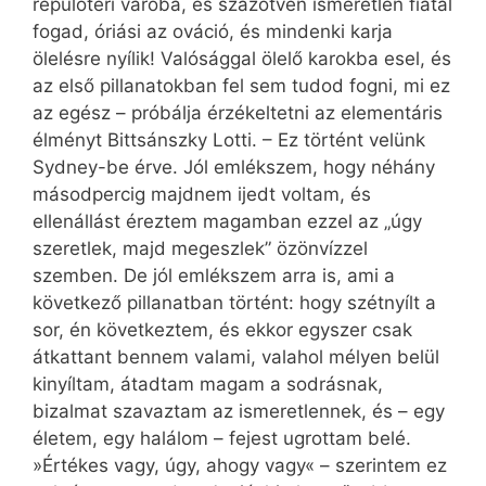
repülőtéri váróba, és százötven ismeretlen fiatal
fogad, óriási az ováció, és mindenki karja
ölelésre nyílik! Valósággal ölelő karokba esel, és
az első pillanatokban fel sem tudod fogni, mi ez
az egész – próbálja érzékeltetni az elementáris
élményt Bittsánszky Lotti. – Ez történt velünk
Sydney-be érve. Jól emlékszem, hogy néhány
másodpercig majdnem ijedt voltam, és
ellenállást éreztem magamban ezzel az „úgy
szeretlek, majd megeszlek” özönvízzel
szemben. De jól emlékszem arra is, ami a
következő pillanatban történt: hogy szétnyílt a
sor, én következtem, és ekkor egyszer csak
átkattant bennem valami, valahol mélyen belül
kinyíltam, átadtam magam a sodrásnak,
bizalmat szavaztam az ismeretlennek, és – egy
életem, egy halálom – fejest ugrottam belé.
»Értékes vagy, úgy, ahogy vagy« – szerintem ez