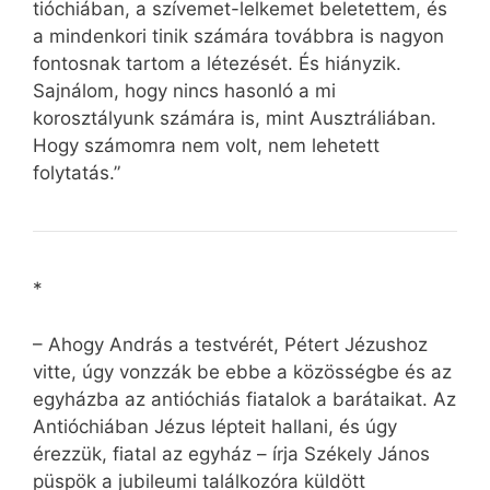
tió­chiá­ban, a szívemet-lelkemet beletettem, és
a mindenkori tinik számára továbbra is nagyon
fontosnak tartom a létezését. És hiányzik.
Sajnálom, hogy nincs hasonló a mi
korosztályunk számára is, mint Ausztráliában.
Hogy számomra nem volt, nem lehetett
folytatás.”
*
– Ahogy András a testvérét, Pétert Jézushoz
vitte, úgy vonzzák be ebbe a közösségbe és az
egyházba az antióchiás fiatalok a barátaikat. Az
Antióchiában Jézus lépteit hallani, és úgy
érezzük, fiatal az egyház – írja Székely János
püspök a jubileumi találkozóra küldött