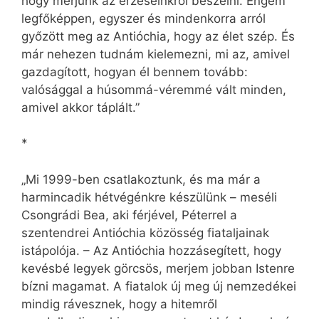
hogy merjünk az érzéseinkről beszélni. Engem
legfőképpen, egyszer és mindenkorra arról
győzött meg az Antióchia, hogy az élet szép. És
már nehezen tudnám kielemezni, mi az, amivel
gazdagított, hogyan él bennem tovább:
valósággal a húsommá-véremmé vált minden,
amivel akkor táplált.”
*
„Mi 1999-ben csatlakoztunk, és ma már a
harmincadik hétvégénkre készülünk – meséli
Csongrádi Bea, aki férjével, Péterrel a
szentendrei Antióchia közösség fiataljainak
istápolója. – Az Antióchia hozzásegített, hogy
kevésbé legyek görcsös, merjem jobban Istenre
bízni magamat. A fiatalok új meg új nemzedékei
mindig rávesznek, hogy a hitemről