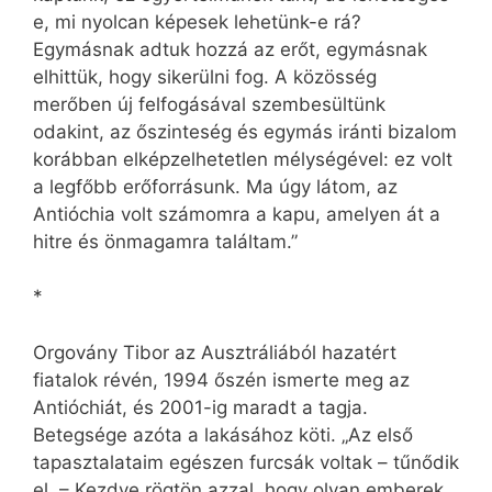
e, mi nyolcan képesek lehetünk-e rá?
Egymásnak adtuk hozzá az erőt, egymásnak
elhittük, hogy sikerülni fog. A közösség
merőben új felfogásával szembesültünk
odakint, az őszinteség és egymás iránti bizalom
korábban elképzelhetetlen mélységével: ez volt
a legfőbb erőforrásunk. Ma úgy látom, az
Antióchia volt számomra a kapu, amelyen át a
hitre és önmagamra találtam.”
*
Orgovány Tibor az Ausztráliából hazatért
fiatalok révén, 1994 őszén ismerte meg az
Antióchiát, és 2001-ig maradt a tagja.
Betegsége azóta a lakásához köti. „Az első
tapasztalataim egészen furcsák voltak – tűnődik
el. – Kezdve rögtön azzal, hogy olyan emberek