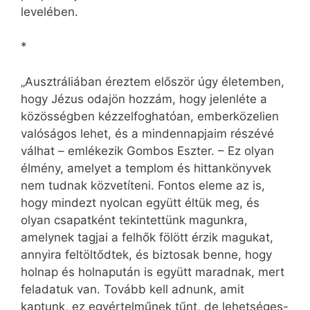
levelében.
*
„Ausztráliában éreztem először úgy életemben,
hogy Jézus odajön hozzám, hogy jelenléte a
közösségben kézzelfoghatóan, emberközelien
valóságos lehet, és a mindennapjaim részévé
válhat – emlékezik Gombos Eszter. – Ez olyan
élmény, amelyet a templom és hittankönyvek
nem tudnak közvetíteni. Fontos eleme az is,
hogy mindezt nyolcan együtt éltük meg, és
olyan csapatként tekintettünk magunkra,
amelynek tagjai a felhők fölött érzik magukat,
annyira feltöltődtek, és biztosak benne, hogy
holnap és holnapután is együtt maradnak, mert
feladatuk van. Tovább kell adnunk, amit
kaptunk, ez egyértelműnek tűnt, de lehetséges-