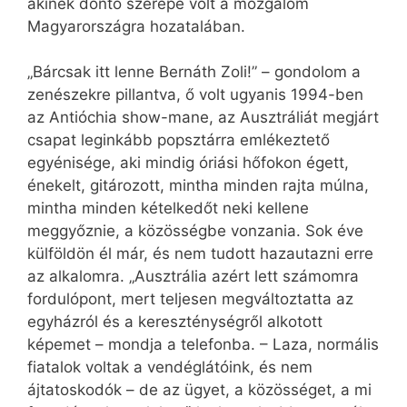
akinek döntő szerepe volt a mozgalom
Magyarországra hozatalában.
„Bárcsak itt lenne Bernáth Zoli!” – gondolom a
zenészekre pillantva, ő volt ugyanis 1994-ben
az Antióchia show-mane, az Ausztráliát megjárt
csapat leginkább popsztárra emlékeztető
egyénisége, aki mindig óriási hőfokon égett,
énekelt, gitározott, mintha minden rajta múlna,
mintha minden kételkedőt neki kellene
meggyőznie, a közösségbe vonzania. Sok éve
külföldön él már, és nem tudott hazautazni erre
az alkalomra. „Ausztrália azért lett számomra
fordulópont, mert teljesen megváltoztatta az
egyházról és a kereszténységről alkotott
képemet – mondja a telefonba. – Laza, normális
fiatalok voltak a vendéglátóink, és nem
ájtatoskodók – de az ügyet, a közösséget, a mi