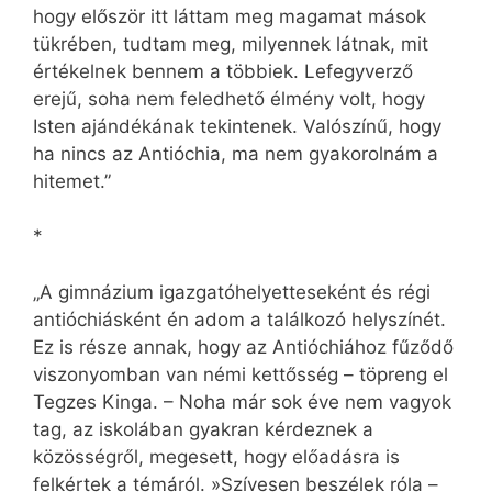
hogy először itt láttam meg magamat mások
tükrében, tudtam meg, milyennek látnak, mit
értékelnek bennem a többiek. Lefegyverző
erejű, soha nem feledhető élmény volt, hogy
Isten ajándékának tekintenek. Valószínű, hogy
ha nincs az Antióchia, ma nem gyakorolnám a
hitemet.”
*
„A gimnázium igazgatóhelyetteseként és régi
antióchiásként én adom a találkozó helyszínét.
Ez is része annak, hogy az Antióchiához fűződő
viszonyomban van némi kettősség – töpreng el
Tegzes Kinga. – Noha már sok éve nem vagyok
tag, az iskolában gyakran kérdeznek a
közösségről, megesett, hogy előadásra is
felkértek a témáról. »Szívesen beszélek róla –