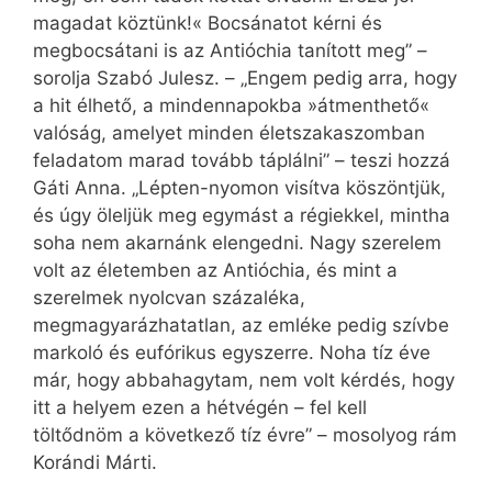
magadat köztünk!« Bocsánatot kérni és
megbocsátani is az An­tió­chia tanított meg” –
sorolja Szabó Julesz. – „Engem pedig arra, hogy
a hit élhető, a mindennapokba »átmenthető«
valóság, amelyet minden életszakaszomban
feladatom marad tovább táplálni” – teszi hozzá
Gáti Anna. „Lépten-nyomon visítva köszöntjük,
és úgy öleljük meg egymást a régiekkel, mintha
soha nem akarnánk elengedni. Nagy szerelem
volt az életemben az Antióchia, és mint a
szerelmek nyolcvan százaléka,
megmagyarázhatatlan, az emléke pedig szívbe
markoló és eufórikus egyszerre. Noha tíz éve
már, hogy abbahagytam, nem volt kérdés, hogy
itt a helyem ezen a hétvégén – fel kell
töltődnöm a következő tíz évre” – mosolyog rám
Korándi Márti.