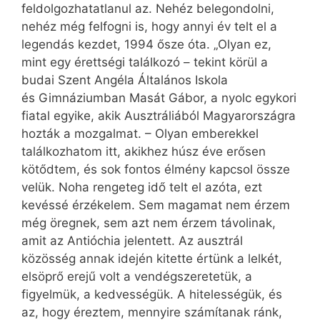
feldolgozhatatlanul az. Nehéz belegondolni,
nehéz még felfogni is, hogy annyi év telt el a
legendás kezdet, 1994 ősze óta. „Olyan ez,
mint egy érettségi találkozó – tekint körül a
budai Szent Angéla Általános Iskola
és Gimnáziumban Masát Gábor, a nyolc egykori
fiatal egyike, akik Ausztráliából Magyarországra
hozták a mozgalmat. – Olyan emberekkel
találkozhatom itt, akikhez húsz éve erősen
kötődtem, és sok fontos élmény kapcsol össze
velük. Noha rengeteg idő telt el azóta, ezt
kevéssé érzékelem. Sem magamat nem érzem
még öregnek, sem azt nem érzem távolinak,
amit az An­tióchia jelentett. Az ausztrál
közösség annak idején kitette értünk a lelkét,
elsöprő erejű volt a vendégszeretetük, a
figyelmük, a kedvességük. A hitelességük, és
az, hogy éreztem, mennyire számítanak ránk,