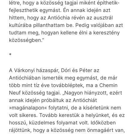
létre, hogy a közösség tagjai miként építhetik-
fejleszthetik egymást. Én annak idején azt
hittem, hogy az Antióchia révén az ausztrál
kultúrába pillanthattam be. Pedig valójában azt
tudtam meg, hogyan kellene élni a keresztény
közösségben.”
*
A Várkonyi házaspár, Dóri és Péter az
Antióchiában ismerték meg egymást, de már
több mint tíz éve továbbléptek, ma a Chemin
Neuf közösség tagjai. „Nagyon hiányzott, ezért
annak idején próbáltuk az Antióchiát
»magánalapon« folytatni, de a kísérletünk nem
volt sikeres. Tovább kerestük a helyünket, és ez
hosszú, küzdelmes folyamat volt. Időközben
rájöttünk, hogy a közösség nem önmagáért van,