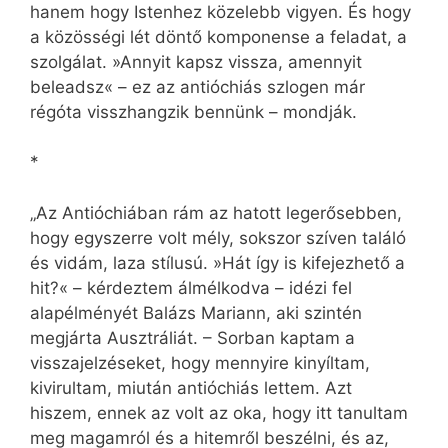
hanem hogy Istenhez közelebb vigyen. És hogy
a közösségi lét döntő komponense a feladat, a
szolgálat. »Annyit kapsz vissza, amennyit
beleadsz« – ez az antióchiás szlogen már
régóta visszhangzik bennünk – mondják.
*
„Az Antióchiában rám az hatott legerősebben,
hogy egyszerre volt mély, sokszor szíven találó
és vidám, laza stílusú. »Hát így is kifejezhető a
hit?« – kérdeztem álmélkodva – idézi fel
alapélményét Balázs Mariann, aki szintén
megjárta Ausztráliát. – Sorban kaptam a
visszajelzéseket, hogy mennyire kinyíltam,
kivirultam, miután antióchiás lettem. Azt
hiszem, ennek az volt az oka, hogy itt tanultam
meg magamról és a hitemről beszélni, és az,