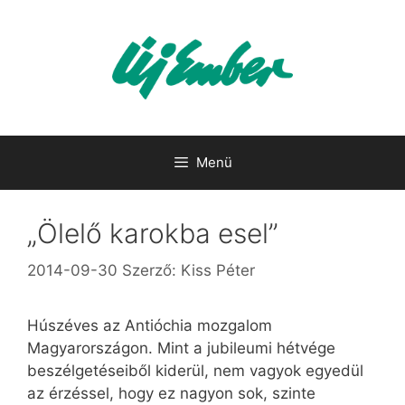
Kilépés
a
tartalomba
Menü
„Ölelő karokba esel”
2014-09-30
Szerző:
Kiss Péter
Húszéves az Antióchia mozgalom
Magyarországon. Mint a jubileumi hétvége
beszélgetéseiből kiderül, nem vagyok egyedül
az érzéssel, hogy ez nagyon sok, szinte