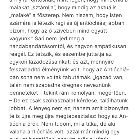
maiakat „sztárolja”, hogy mindig az aktuális
„maiaké” a főszerep. Nem hiszem, hogy Isten
számára is létezik régi és új an­tió­chiás; abban
bízom, hogy az ő szívében mind együtt
vagyunk.” Sári nem ijed meg a
handabandázásomtól, és nagyon empatikusan
reagál. Ez tetszik, és eszembe juttatja az
egykori lázadozásainkat, és azt, mennyire
felszabadító élményünk volt, hogy az An­tió­chiá­
ban soha nem voltak tabutémák. „Igazad van,
talán nem szabadna öregnek neveznünk
benneteket – tekint rám komolyan, megértően.
– De ez csak szóhasználat kérdése, találhatunk
jobbat. A lényeg nem ez, hanem amit bizonyára
te is újra meg újra megtapasztalsz: hogy az An­
tió­chia örök. Nem tudom, mi a titka, de aki
valaha antióchiás volt, azzal már mindig egy