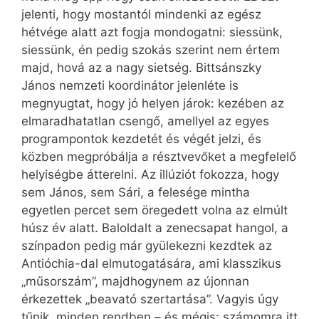
jelenti, hogy mostantól mindenki az egész
hétvége alatt azt fogja mondogatni: siessünk,
siessünk, én pedig szokás szerint nem értem
majd, hová az a nagy sietség. Bittsánszky
János nemzeti koordinátor jelenléte is
megnyugtat, hogy jó helyen járok: kezében az
elmaradhatatlan csengő, amellyel az egyes
programpontok kezdetét és végét jelzi, és
közben megpróbálja a résztvevőket a megfelelő
helyiségbe átterelni. Az illúziót fokozza, hogy
sem János, sem Sári, a felesége mintha
egyetlen percet sem öregedett volna az elmúlt
húsz év alatt. Baloldalt a zenecsapat hangol, a
színpadon pedig már gyülekezni kezdtek az
Antióchia-dal elmutogatására, ami klasszikus
„műsorszám”, majdhogynem az újonnan
érkezettek „beavató szertartása”. Vagyis úgy
tűnik, minden rendben – és mégis: számomra itt