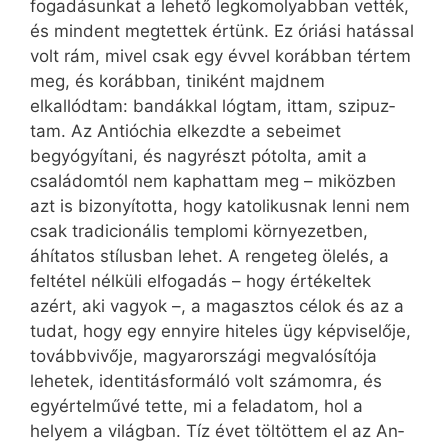
fogadásunkat a lehető legkomolyabban vették,
és mindent megtettek értünk. Ez óriási hatással
volt rám, mivel csak egy évvel korábban tértem
meg, és korábban, tiniként majdnem
elkallódtam: bandákkal lógtam, ittam, szi­puz­
tam. Az Antióchia elkezdte a sebeimet
begyógyítani, és nagyrészt pótolta, amit a
családomtól nem kaphattam meg – miközben
azt is bizonyította, hogy katolikusnak lenni nem
csak tradicionális templomi környezetben,
áhítatos stílusban lehet. A rengeteg ölelés, a
feltétel nélküli elfogadás – hogy értékeltek
azért, aki vagyok –, a magasztos célok és az a
tudat, hogy egy ennyire hiteles ügy képviselője,
továbbvivője, magyarországi megvalósítója
lehetek, identitásformáló volt számomra, és
egyértelművé tette, mi a feladatom, hol a
helyem a világban. Tíz évet töltöttem el az An­