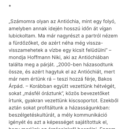
*
„Számomra olyan az Antióchia, mint egy folyó,
amelyben annak idején hosszú időn át vígan
lubickoltam. Ma már nagyrészt a partról nézem
a fürdőzőket, de azért néha még vissza-
visszamehetek a vízbe egy kicsit felüdülni” –
mondja Hoffmann Niki, aki az Antióchiában
találta meg a párját. „2000-ben házasodtunk
össze, és azért hagytuk el az An­ti­ó­chi­át, mert
már nem értünk rá – teszi hozzá férje, Bakos
Árpád. – Korábban együtt vezettünk hétvégét,
sokat „másfél óráztunk”, közös bevezetőket
írtunk, gyakran vezettünk kiscsoportot. Ezekből
aztán sokat profitáltunk a házasságunkban:
beszélgetéskultúrát, a mély kommunikáció
igényét és azt a képességet sajátítottuk el,