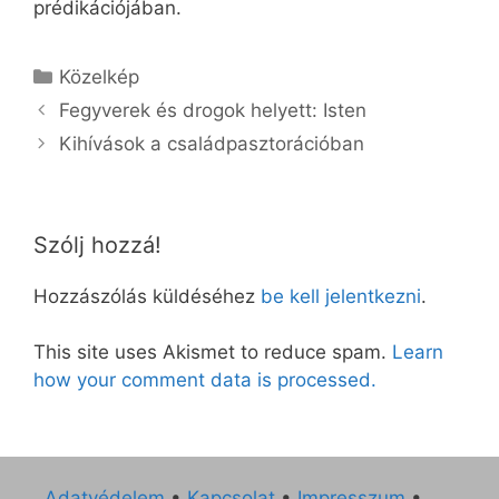
prédikációjában.
Kategória
Közelkép
Fegyverek és drogok helyett: Isten
Kihívások a családpasztorációban
Szólj hozzá!
Hozzászólás küldéséhez
be kell jelentkezni
.
This site uses Akismet to reduce spam.
Learn
how your comment data is processed.
Adatvédelem
•
Kapcsolat
•
Impresszum
•