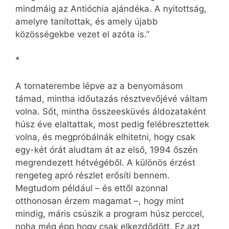
mindmáig az Antióchia ajándéka. A nyitottság,
amelyre tanítottak, és amely újabb
közösségekbe vezet el azóta is.”
*
A tornaterembe lépve az a benyomásom
támad, mintha időutazás résztvevőjévé váltam
volna. Sőt, mintha összeesküvés áldozataként
húsz éve elaltattak, most pedig felébresztettek
volna, és megpróbálnák elhitetni, hogy csak
egy-két órát aludtam át az első, 1994 őszén
megrendezett hétvégéből. A különös érzést
rengeteg apró részlet erősíti bennem.
Megtudom például – és ettől azonnal
otthonosan érzem magamat –, hogy mint
mindig, máris csúszik a program húsz perccel,
noha még épp hogy csak elkezdődött. Ez azt