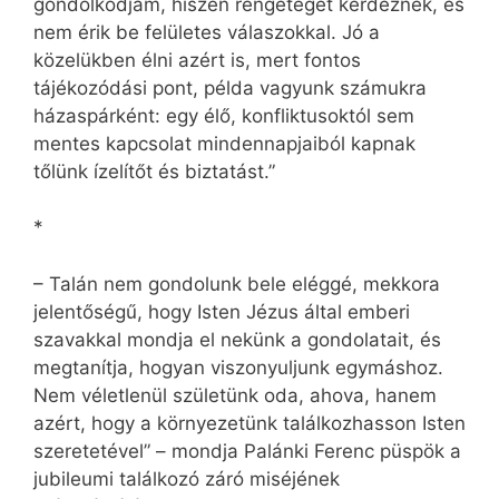
gondolkodjam, hiszen rengeteget kérdeznek, és
nem érik be felületes válaszokkal. Jó a
közelükben élni azért is, mert fontos
tájékozódási pont, példa vagyunk számukra
házaspárként: egy élő, konfliktusoktól sem
mentes kapcsolat mindennapjaiból kapnak
tőlünk ízelítőt és biztatást.”
*
– Talán nem gondolunk bele eléggé, mekkora
jelentőségű, hogy Isten Jézus által emberi
szavakkal mondja el nekünk a gondolatait, és
megtanítja, hogyan viszonyuljunk egymáshoz.
Nem véletlenül születünk oda, ahova, hanem
azért, hogy a környezetünk találkozhasson Isten
szeretetével” – mondja Palánki Ferenc püspök a
jubileumi találkozó záró miséjének