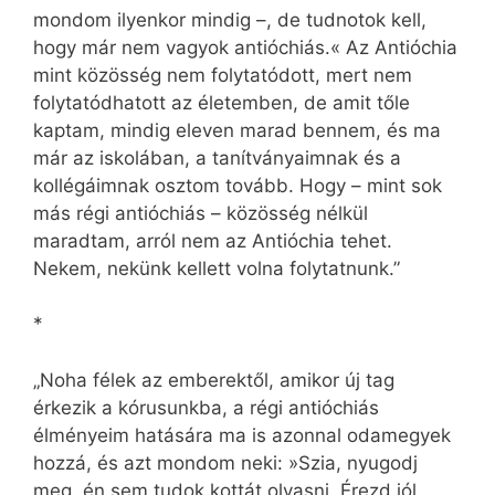
mondom ilyenkor mindig –, de tudnotok kell,
hogy már nem vagyok antióchiás.« Az Antióchia
mint közösség nem folytatódott, mert nem
folytatódhatott az életemben, de amit tőle
kaptam, mindig eleven marad bennem, és ma
már az iskolában, a tanítványaimnak és a
kollégáimnak osztom tovább. Hogy – mint sok
más régi antióchiás – közösség nélkül
maradtam, arról nem az Antióchia tehet.
Nekem, nekünk kellett volna folytatnunk.”
*
„Noha félek az emberektől, amikor új tag
érkezik a kórusunkba, a régi antióchiás
élményeim hatására ma is azonnal odamegyek
hozzá, és azt mondom neki: »Szia, nyugodj
meg, én sem tudok kottát olvasni. Érezd jól