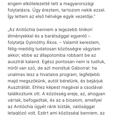
engem elkötelezetté tett a magyarországi
folytatásra. Úgy éreztem, tartozom nekik ezzel.
Így lettem az első hétvége egyik vezetője.”
„Az Antióchia bennem a legszebb tinikori
élményekkel és a barátsággal egyenlő –
folytatja Gyimóthy Ákos. – Valamit kerestem,
félig-meddig tudatosan közösségre vágytam
akkor; ebbe az állapotomba robbant be az
ausztrál kaland. Egész pontosan nem is tudtuk,
miről van szó, de azt mondtuk Gáborral: ha
unalmas lesz a hivatalos program, legfeljebb
majd megszökünk, autót bérelünk, és bejárjuk
Ausztráliát. Ehhez képest magával a csodával
találkoztunk ott. A közösség ereje, az, ahogyan
vártak, befogadtak, és az a bizalom, amellyel
az Antióchia ügyét ránk bízták, valósággal
letaglózó volt. Ezért ami közösségi bennem, az