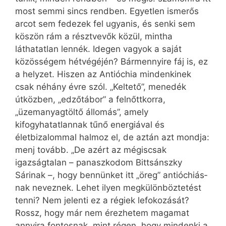
most semmi sincs rendben. Egyetlen ismerős
arcot sem fedezek fel ugyanis, és senki sem
köszön rám a résztvevők közül, mintha
láthatatlan lennék. Idegen vagyok a saját
közösségem hétvégéjén? Bármennyire fáj is, ez
a helyzet. Hiszen az Antióchia mindenkinek
csak néhány évre szól. „Keltető”, menedék
útközben, „edzőtábor” a felnőttkorra,
„üzemanyagtöltő állomás”, amely
kifogyhatatlannak tűnő energiával és
életbizalommal halmoz el, de aztán azt mondja:
menj tovább. „De azért az mégiscsak
igazságtalan – panaszkodom Bittsánszky
Sárinak –, hogy bennünket itt „öreg” an­tió­chiás­
nak neveznek. Lehet ilyen megkülönböztetést
tenni? Nem jelenti ez a régiek lefokozását?
Rossz, hogy már nem érezhetem magamat
annyira fontosnak, mint régen, hogy mindenki a