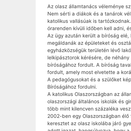
Az olasz államtanács véleménye sz
Nem sérti a diákok és a tanárok v
katolikus vallásúak is tartózkodnak
órarenden kívüli időben kell adni, é
Az ügy azután került a bíróság elé
megáldanák az épületeket és osztál
egyházközségük területén lévő lakó
lelkipásztorok kérésére, de néhán
bíróságához fordult. A bíróság tava
fordult, amely most elvetette a kor
A pedagógusokat és a szülőket kép
Bíróságához fordulni.
A katolikus Olaszországban az állam
olaszországi általános iskolák és g
több mint kilencven százaléka vesz 
2002-ben egy Olaszországban élő fi
keresztet az olasz iskolába járó g
adott igazat, hangsúlyozva, hogy a 