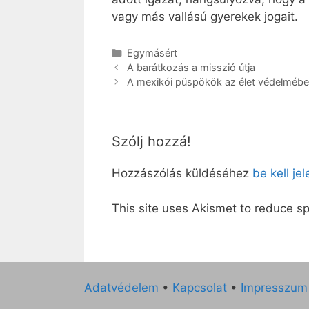
vagy más vallású gyerekek jogait.
Kategória
Egymásért
A barátkozás a misszió útja
A mexikói püspökök az élet védelméb
Szólj hozzá!
Hozzászólás küldéséhez
be kell je
This site uses Akismet to reduce 
Adatvédelem
•
Kapcsolat
•
Impresszum