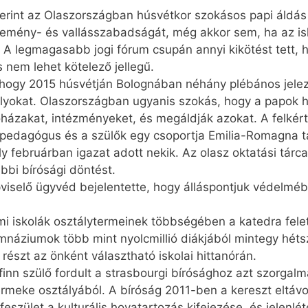
erint az Olaszországban húsvétkor szokásos papi áldá
élemény- és vallás­szabadságát, még akkor sem, ha az 
. A legmagasabb jogi fórum csupán annyi kikötést tett, h
s nem lehet kötelező jellegű.
, hogy 2015 húsvétján Bolognában néhány plébános jelezt
yokat. Olasz­országban ugyanis szokás, hogy a papok hú
házakat, intézményeket, és megáldják azokat. A felkért
y pedagógus és a szülők egy csoportja Emilia-Romagna 
ly februárban igazat adott nekik. Az olasz oktatási tá
ábbi bírósági döntést.
viselő ügyvéd bejelentette, hogy álláspontjuk védelmé
i iskolák osztálytermeinek többségében a katedra felett
imnáziumok több mint nyolcmillió diákjából mintegy hétsz
részt az önként választható iskolai hittanórán.
nn szülő fordult a strasbourgi bírósághoz azt szorgalma
yermeke osztályából. A bíróság 2011-ben a kereszt eltáv
feszület a kulturális hovatartozás kifejezése, és jelenlé