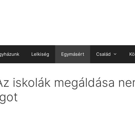
gyházunk
Lelkiség
Egymásért
Család
Kö
Az iskolák megáldása nem
got