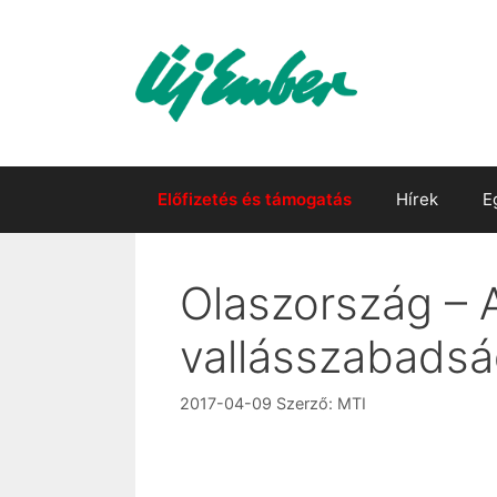
Kilépés
a
tartalomba
Előfizetés és támogatás
Hírek
E
Olaszország – 
vallásszabadsá
2017-04-09
Szerző:
MTI