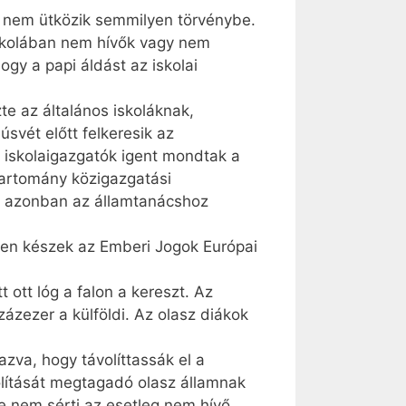
s nem ütközik semmilyen törvénybe.
iskolában nem hívők vagy nem
ogy a papi áldást az iskolai
e az általános iskoláknak,
svét előtt felkeresik az
 iskolaigazgatók igent mondtak a
tartomány közigazgatási
rca azonban az államtanácshoz
ben készek az Emberi Jogok Európai
 ott lóg a falon a kereszt. Az
ázezer a külföldi. Az olasz diákok
zva, hogy távolíttassák el a
olítását megtagadó olasz államnak
te nem sérti az esetleg nem hívő