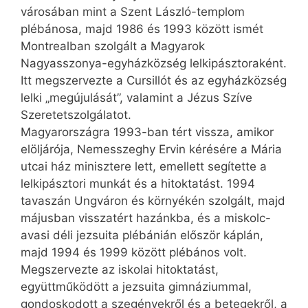
városában mint a Szent László-templom
plébánosa, majd 1986 és 1993 között ismét
Montrealban szolgált a Magyarok
Nagyasszonya-egyházközség lelkipásztoraként.
Itt megszervezte a Cursillót és az egyház­köz­ség
lelki „megújulását”, valamint a Jézus Szíve
Szeretetszolgálatot.
Magyarországra 1993-ban tért vissza, amikor
elöljárója, Nemesszeghy Ervin kérésére a Mária
utcai ház minisztere lett, emellett segítette a
lelkipásztori munkát és a hitoktatást. 1994
tavaszán Ungváron és környékén szolgált, majd
májusban visszatért hazánkba, és a miskolc-
avasi déli jezsuita plébánián először káplán,
majd 1994 és 1999 között plébános volt.
Megszervezte az iskolai hitoktatást,
együttműködött a jezsuita gimnáziummal,
gondoskodott a szegényekről és a betegekről, a