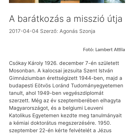
A barátkozás a misszió útja
2017-04-04
Szerző:
Agonás Szonja
Fotó: Lambert Attila
Csókay Károly 1926. december 7-én született
Mosonban. A kalocsai jezsuita Szent István
Gimnáziumban érettségizett 1944-ben, majd a
budapesti Eötvös Loránd Tudományegyetemen
tanult, ahol 1949-ben vegyészdiplomát
szerzett. Még az év szeptemberében elhagyta
Magyar­országot, és a belgiumi Leuveni
Katolikus Egyetemen kezdte meg tanulmányait
a kémiai doktorátus megszerzésére. 1950.
szeptember 22-én kérte felvételét a Jézus