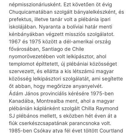
népmisszionáriusként. Ezt követően öt évig
Chuqui­camatában szolgált bánya­lel­kész­ként, és
prefektus, illetve tanár volt a plébánia ipari
iskolájában. Nyaranta a bolíviai határ menti
kénbányákban végzett missziós szolgálatot.
1967 és 1975 között a dél-amerikai ország
fővárosában, Santiago de Chile
nyomorövezetében volt lelkipásztor, ahol
templomot építtetett, új plébániai közösséget
szervezett, és ellátta a kis létszámú magyar
közösség lelkipásztori szolgálatát, ami segítette
őt abban, hogy megőrizze anyanyelvét.
Ádám János provinciális kérésére 1975-ben
Kanadába, Montrealba ment, ahol a magyar
plébánián káplánként szolgált Chilla Raymond
SJ plébános mellett, s eközben hét éven át a
fiúk cserkészcsapatának parancsnoka volt.
1985-ben Csókay atya fél évet töltött Courtland