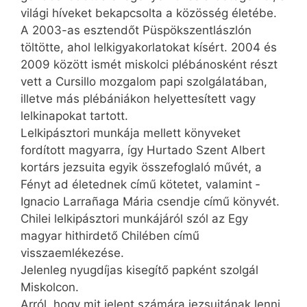
világi híveket bekapcsolta a közösség életébe.
A 2003-as esztendőt Püspökszentlászlón
töltötte, ahol lelkigyakorlatokat kísért. 2004 és
2009 között ismét miskolci plébánosként részt
vett a Cursillo mozgalom papi szolgálatában,
illetve más plébániákon helyettesített vagy
lelkinapokat tartott.
Lelkipásztori munkája mellett könyveket
fordított magyarra, így Hurtado Szent Albert
kortárs jezsuita egyik összefoglaló művét, a
Fényt ad életednek című kötetet, valamint ­
Ignacio Larrañaga Mária csendje című könyvét.
Chilei lelkipásztori munkájáról szól az Egy
magyar hithirdető Chilében című
visszaemlékezése.
Jelenleg nyugdíjas kisegítő papként szolgál
Miskolcon.
Arról, hogy mit jelent számára jezsuitának lenni,