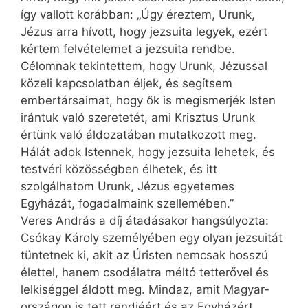
így vallott korábban: „Úgy éreztem, Urunk,
Jézus arra hívott, hogy jezsuita legyek, ezért
kértem felvételemet a jezsuita rendbe.
Célomnak tekintettem, hogy Urunk, Jézussal
közeli kapcsolatban éljek, és segítsem
embertársaimat, hogy ők is megismerjék Isten
irántuk való szeretetét, ami Krisztus Urunk
értünk való áldozatában mutatkozott meg.
Hálát adok Istennek, hogy jezsuita lehetek, és
testvéri közösségben élhetek, és itt
szolgálhatom Urunk, Jézus egyetemes
Egyházát, fogadalmaink szellemében.”
Veres András a díj átadásakor hangsúlyozta:
Csókay Károly személyében egy olyan jezsuitát
tüntetnek ki, akit az Úristen nemcsak hosszú
élettel, hanem csodálatra méltó tetterővel és
lelkiséggel áldott meg. Mindaz, amit Magyar­
országon is tett rendjéért és az Egyházért,