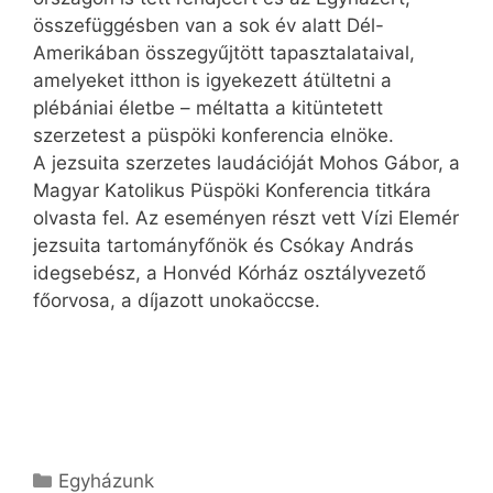
összefüggésben van a sok év alatt Dél-
Amerikában összegyűjtött tapasztalataival,
amelyeket itthon is igyekezett átültetni a
plébániai életbe – méltatta a kitüntetett
szerzetest a püspöki konferencia elnöke.
A jezsuita szerzetes laudációját Mohos Gábor, a
Magyar Katolikus Püspöki Konferencia titkára
olvasta fel. Az eseményen részt vett Vízi Elemér
jezsuita tartományfőnök és Csókay András
idegsebész, a Honvéd Kórház osztályvezető
főorvosa, a díjazott unokaöccse.
Kategória
Egyházunk