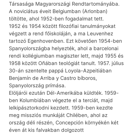
Társasága Magyarországi Rendtartományába.
A noviciátus éveit Belgiumban (Arlonban)
töltötte, ahol 1952-ben fogadalmat tett.
1952 és 1954 között filozófiai tanulmányokat
végzett a rend főiskoláján, a ma Leuvenhez
tartozó Egenhovenben. Ezt követően 1954-ben
Spanyolországba helyezték, ahol a barcelonai
rendi kollégiumban magiszter lett, majd 1955 és
1958 között Oñában teológiát tanult. 1957. július
30-án szentelte pappá Loyola-Azpeitiában
Benjamín de Arriba y Castro bíboros,
Spanyolország prímása.
Elöljárói ezután Dél-Amerikába küldték. 1959-
ben Kolumbiában végezte el a terciát, majd
lelkipásztorkodni kezdett. 1959-ben kezdte
meg missziós munkáját Chilében, ahol az
ország déli részén, Concepción környékén két
éven át kis falvakban dolgozott