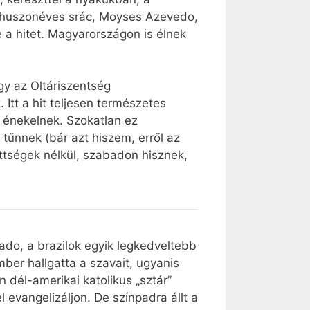
or huszonéves srác, Moyses Azevedo,
 a hitet. Magyarországon is élnek
agy az Oltáriszentség
 Itt a hit teljesen természetes
l énekelnek. Szokatlan ez
tűnnek (bár azt hiszem, erről az
öttségek nélkül, szabadon hisznek,
tado, a brazilok egyik legkedveltebb
ber hallgatta a szavait, ugyanis
 dél-amerikai katolikus „sztár”
el evangelizáljon. De színpadra állt a