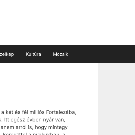
zelkép
Kultúra
Mozaik
a két és fél milliós Fortalezába,
k. Itt egész évben nyár van,
anem arról is, hogy mintegy
, kereszttel a nyakukban, a