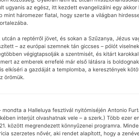
ult ugyanis az egész, itt kezdett evangelizálni egy akk
 mint háromezer fiatal, hogy szerte a világban hirdesse
ortalezába.
az utcán a reptérről jövet, és sokan a Szűzanya, Jézus v
zített – az európai szemnek tán giccses – pólót viselnek.
egtöbben végigtapsolják a szentmisét, és kitárt karokka
mert az emberek errefelé már első látásra is boldognak 
 is elkíséri a gazdáját a templomba, a keresztények köt
az örömük.
” – mondta a Halleluya fesztivál nyitómiséjén Antonio Fur
ében interjút olvashatnak vele – a szerk.) Több ezer em
és 21. között megrendezett könnyűzenei programra. Minden
ricia szerzetes nővér, aki rendet alapított, hogy a zenév