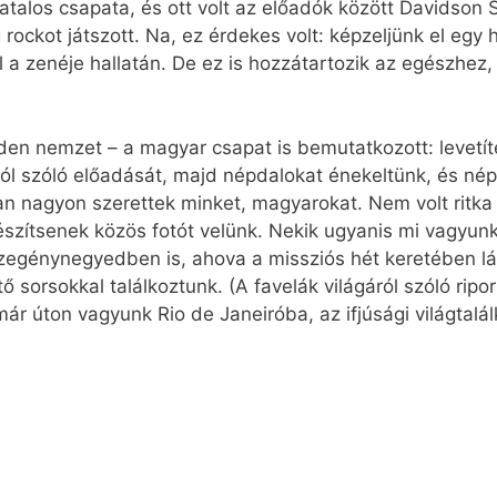
talos csapata, és ott volt az előadók között Davidson S
rockot játszott. Na, ez érdekes volt: képzeljünk el egy h
 a zenéje hallatán. De ez is hozzátartozik az egészhe
den nemzet – a magyar csapat is bemutatkozott: levetíte
ól szóló előadását, majd népdalokat énekeltünk, és né
tóan nagyon szerettek minket, magyarokat. Nem volt ritk
észítsenek közös fotót velünk. Nekik ugyanis mi vagyun
szegénynegyedben is, ahova a missziós hét keretében l
tő sorsokkal találkoztunk. (A favelák világáról szóló rip
már úton vagyunk Rio de Janeiróba, az ifjúsági világtalá