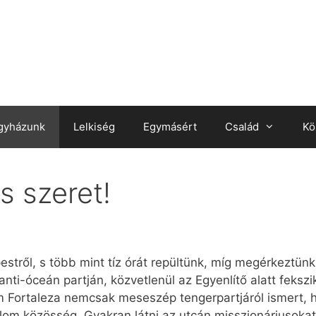
gyházunk
Lelkiség
Egymásért
Család
Kö
s szeret!
stről, s több mint tíz órát repültünk, míg megérkeztünk 
nti-óceán partján, közvetlenül az Egyenlítő alatt fekszi
 Fortaleza nemcsak meseszép tengerpartjáról ismert, h
alom közösség. Gyakran látni az utcán misszionáriusokat