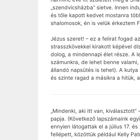
„szendvicsházba” sietve. Innen ind
és tőle kapott kedvet mostanra több
shalomosok, én is velük érkeztem F
Jézus szeret! – ez a felirat fogad 
strasszkövekkel kirakott képével dís
dolog, a mindennapi élet része. A l
számunkra, de lehet benne valami, 
állandó napsütés is tehet). A kutya
és szinte ragad a másikra a hitük, 
„Mindenki, aki itt van, kiválasztott
papja. (Következő lapszámaink egyik
ennyien látogattak el a július 17. 
fellépett, közöttük például Kelly Pat