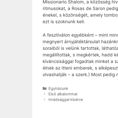
Missionario Shalom, a közösség hiva
ritmusokat, a Rosas de Saron pedig 
énekel, s közönségét, amely tombol
ezt is szoknunk kell.
A fesztiválon egyébként – mint min
megnyert árnyjátéktársulat hazánkr
soraiból is velünk tartottak, látha
megállítottak, s megkértek, hadd k
kíváncsisággal fogadtak minket a 
élnek az itteni emberek, s elképesz
olvashatják – a szerk.) Most pedig 
Kategória
Egyházunk
Első alkalommal
Imádsággal kísérve