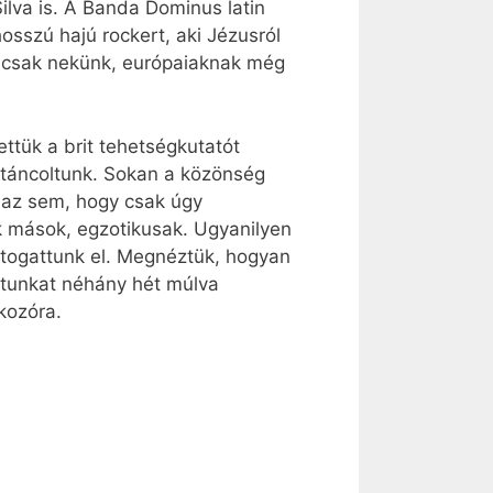
ilva is. A Banda Dominus latin
osszú hajú rockert, aki Jézusról
z, csak nekünk, európaiaknak még
ttük a brit tehetségkutatót
ptáncoltunk. Sokan a közönség
a az sem, hogy csak úgy
k mások, egzotikusak. Ugyanilyen
átogattunk el. Megnéztük, hogyan
ortunkat néhány hét múlva
lkozóra.