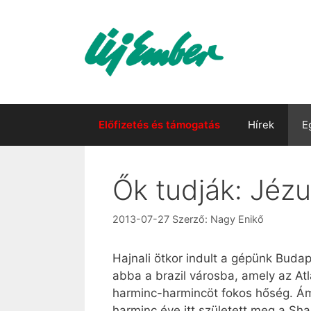
Kilépés
a
tartalomba
Előfizetés és támogatás
Hírek
E
Ők tudják: Jézu
2013-07-27
Szerző:
Nagy Enikő
Hajnali ötkor indult a gépünk Budape
abba a brazil városba, amely az Atla
harminc-harmincöt fokos hőség. Ám
harminc éve itt született meg a Sh