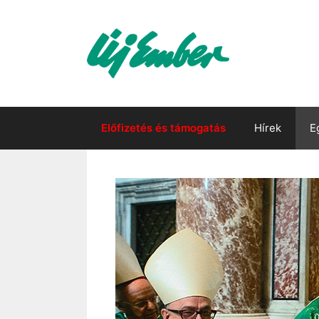
Kilépés
a
tartalomba
Előfizetés és támogatás
Hírek
E