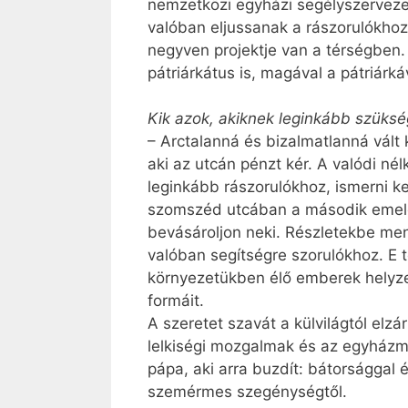
nemzetközi egyházi segélyszervezet
valóban eljussanak a rászorulókho
negyven projektje van a térségben.
pátriárkátus is, magával a pátriárká
Kik azok, akiknek leginkább szüksé
– Arctalanná és bizalmatlanná vált
aki az utcán pénzt kér. A valódi n
leginkább rászorulókhoz, ismerni ke
szomszéd utcában a második emelete
bevásároljon neki. Részletekbe men
valóban segítségre szorulókhoz. E t
környezetükben élő emberek helyzet
formáit.
A szeretet szavát a külvilágtól elzá
lelkiségi mozgalmak és az egyházme
pápa, aki arra buzdít: bátorsággal 
szemérmes szegénységtől.