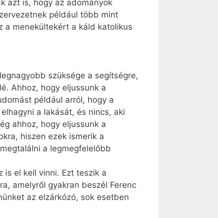
ák azt is, hogy az adományok
zervezetnek például több mint
 a menekültekért a káld katolikus
a legnagyobb szüksége a segítségre,
lé. Ahhoz, hogy eljussunk a
tudomást például arról, hogy a
lhagyni a lakását, és nincs, aki
ség ahhoz, hogy eljussunk a
okra, hiszen ezek ismerik a
 megtalálni a legmegfelelőbb
 el kell vinni. Ezt teszik a
ára, amelyről gyakran beszél Ferenc
ennünket az elzárkózó, sok esetben