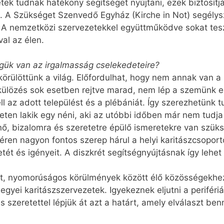
ek tudnak hatékony segítséget nyújtani, ezek biztosítj
z. A Szükséget Szenvedő Egyház (Kirche in Not) segélys
 A nemzetközi szervezetekkel együttműködve sokat tesz
val az élen.
gük van az irgalmasság cselekedeteire?
 körülöttünk a világ. Előfordulhat, hogy nem annak van 
élkülözés sok esetben rejtve marad, nem lép a szemünk e
ll az adott települést és a plébániát. Így szerezhetünk 
n lakik egy néni, aki az utóbbi időben már nem tudja e
ő, bizalomra és szeretetre épülő ismeretekre van szük
éren nagyon fontos szerep hárul a helyi karitászcsoport
ét és igényeit. A diszkrét segítségnyújtásnak így lehet
rt, nyomorúságos körülmények között élő közösségekhez is
gyei karitászszervezetek. Igyekeznek eljutni a periféri
és szeretettel lépjük át azt a határt, amely elválaszt b