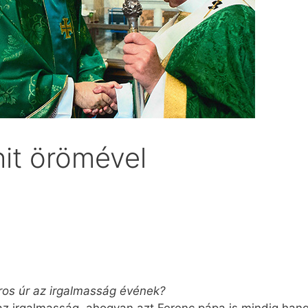
hit örömével
ros úr az irgalmasság évének?