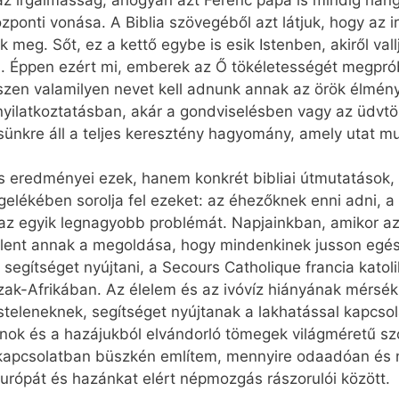
az irgalmasság, ahogyan azt Ferenc pápa is mindig hang
zponti vonása. A Biblia szövegéből azt látjuk, hogy az 
k meg. Sőt, ez a kettő egybe is esik Istenben, akiről va
. Éppen ezért mi, emberek az Ő tökéletességét megpr
iszen valamilyen nevet kell adnunk annak az örök élmén
 kinyilatkoztatásban, akár a gondviselésben vagy az üdv
nkre áll a teljes keresztény hagyomány, amely utat muta
eredményei ezek, hanem konkrét bibliai útmutatások, 
ékében sorolja fel ezeket: az éhezőknek enni adni, a 
 az egyik legnagyobb problémát. Napjainkban, amikor a
 jelent annak a megoldása, hogy mindenkinek jusson egés
 segítséget nyújtani, a Secours Catholique francia katol
szak-Afrikában. Az élelem és az ivóvíz hiányának mérsék
teleneknek, segítséget nyújtanak a lakhatással kapcs
lanok és a hazájukból elvándorló tömegek világméretű sz
 kapcsolatban büszkén említem, mennyire odaadóan és 
Európát és hazánkat elért népmozgás rászorulói között.