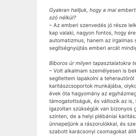
Gyakran halljuk, hogy a mai embert 
szó nélkül?
– Az emberi szenvedés jó része lelk
kap valaki, nagyon fontos, hogy ére
automatizmus, hanem az irgalmas sz
segítségnyújtás emberi arcát mind
Bíboros úr milyen tapasztalatokra te
– Volt alkalmam személyesen is be
segítettem lapakolni a teherautóról
karitászcsoportok munkájába, olyko
évek óta hagyomány az egyházmegy
támogatottságuk, és változik az is,
igazoltan szükségük van bizonyos 
szinten, de a helyi plébániai karitá
ünnepeljünk a rászorulókkal, és s
szabott karácsonyi csomagokat állí