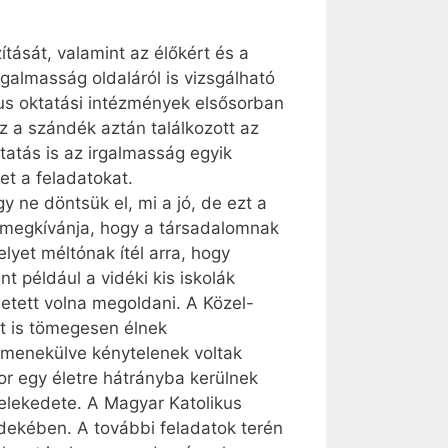
ítását, valamint az élőkért és a
rgalmasság oldaláról is vizsgálható
kus oktatási intézmények elsősorban
Ez a szándék aztán találkozott az
tatás is az irgalmasság egyik
et a feladatokat.
y ne döntsük el, mi a jó, de ezt a
 megkívánja, hogy a társadalomnak
yet méltónak ítél arra, hogy
 például a vidéki kis iskolák
etett volna megoldani. A Közel-
tt is tömegesen élnek
 menekülve kénytelenek voltak
or egy életre hátrányba kerülnek
selekedete. A Magyar Katolikus
dekében. A további feladatok terén