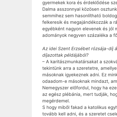
gyermekek kora és érdeklődése szer
Dalma asszonnyal közösen osztunk 
semmihez sem hasonlítható boldogs
felkeresik és megajándékozzák a r
egyébként nagyon elevenek és jól 
adományok negyven százaléka a főv
Az idei Szent Erzsébet rózsája-díj 
díjazottak példájából?
– A karitászmunkatársakat a szokvá
tekintünk arra a szeretetre, amelly
másoknak igyekeznek adni. Ez minke
odaadom-e másoknak mindazt, ami 
Nemegyszer előfordul, hogy ha eze
az egész plébánia, mert tudják, hogy
megérdemel.
S hogy miből fakad a katolikus egyh
tovább kell adni, és a szeretet cse