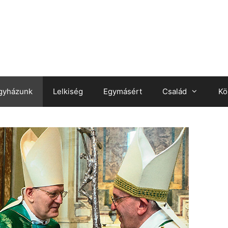
gyházunk
Lelkiség
Egymásért
Család
Kö