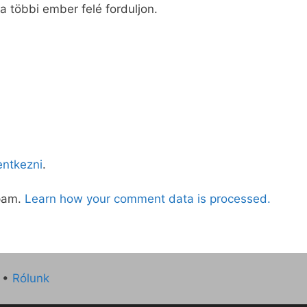
 a többi ember felé forduljon.
lentkezni
.
spam.
Learn how your comment data is processed.
•
Rólunk