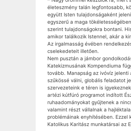
– Nagy örömmel készülök rá, mert 
életeszmény talán legfontosabb, kö
együtt Isten tulajdonságaként jeleni
egyszerű a maga tökéletességében
szerint tulajdonságokra bontani. H
amikor találkozik Istennel, akár a
Az irgalmasság évében rendelkezésü
cselekedeteit illetően.
Nem pusztán a jámbor gondolkodás 
Katekizmusának Kompendiuma függel
tovább. Manapság az ivóvíz jelenti
szűkössé válni, globális feladatot
szervezeteink e téren is igyekeznek
artézi kútfúró programot indított É
ruhaadományokat gyűjtenek a nincs
valamint részt vállalnak a hajlékta
problémáinak enyhítésében. Ezzel
Katolikus Karitász munkatársai az 