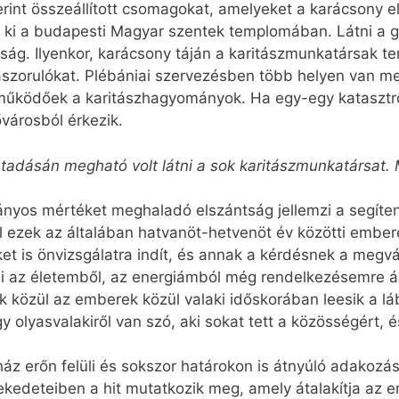
int összeállított csomagokat, amelyeket a karácsony e
ki a budapesti Magyar szentek templomában. Látni a g
ág. Ilyenkor, karácsony táján a karitászmunkatársak t
ászorulókat. Plébániai szervezésben több helyen van me
működőek a karitászhagyományok. Ha egy-egy katasztróf
árosból érkezik.
átadásán megható volt látni a sok karitászmunkatársat. 
nyos mértéket meghaladó elszántság jellemzi a segíteni 
el ezek az általában hatvanöt-hetvenöt év közötti embere
t is önvizsgálatra indít, és annak a kérdésnek a megvá
az életemből, az energiámból még rendelkezésemre áll
k közül az emberek közül valaki időskorában leesik a 
 olyasvalakiről van szó, aki sokat tett a közösségért, é
áz erőn felüli és sokszor határokon is átnyúló adakozása
lekedeteiben a hit mutatkozik meg, amely átalakítja az 