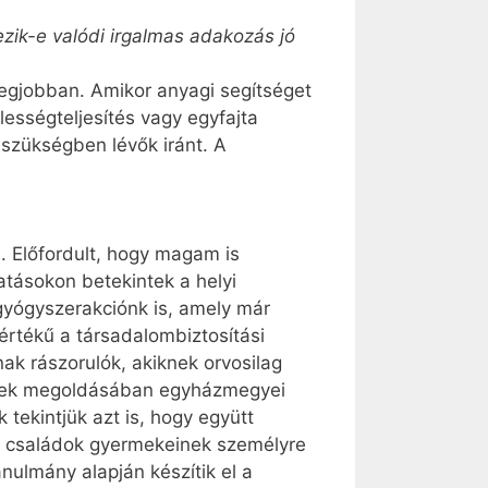
ezik-e valódi irgalmas adakozás jó
 legjobban. Amikor anyagi segítséget
lességteljesítés vagy egyfajta
szükségben lévők iránt. A
 Előfordult, hogy magam is
atásokon betekintek a helyi
gyógyszerakciónk is, amely már
tékű a társadalombiztosítási
nak rászorulók, akiknek orvosilag
zetek megoldásában egyházmegyei
 tekintjük azt is, hogy együtt
ű családok gyermekeinek személyre
nulmány alapján készítik el a