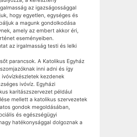
súlyozza, a keresztény
irgalmasság az igaz­ságossággal
lljuk, hogy egyetlen, egységes és
óbáljuk a magunk gondolkodása
ynek, amely az embert akkor éri,
történet eseményeiben.
t az irgalmasság testi és lelki
sőt parancsok. A Katolikus Egyház
szomjazóknak inni adni és így
z ivóvízkészletek kezdenek
zséges ivóvíz. Egyházi
ikus karitászszervezet például
lése mellett a katolikus szervezetek
olatos gondok megoldásában,
ociális és egészségügyi
nagy hatékonysággal dolgoznak a