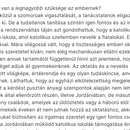
re van a legnagyobb szüksége az embernek?
 közül a szomorúak vigasztalását, a tanácstalanok eligaz
i. De a tudatlanok tanítása szintén igen fontos és az i
 a rendszerváltás táján azt gondolhattuk, hogy a katoli
iskola, ahol katolikus szellemben nevelik a fiatalokat. 
al. Mára világossá vált, hogy a tisztességes emberi ok
s szeretetet kíván; nem elég mechanikusan ellátni ezek
 annak tartalmától függetlenül hinni azt jelentené, hog
éget adjuk át gyermekeinknek. Az oktatás és a nevelés
t világképe, értékrendje és egy olyan tudáskincse, amel
. Láthattuk, hogy az egyházi elkötelezettség megjelent
zt a kérdést pusztán anyagi szempontok alapján nem leh
k által ellenőrzött részén, illetve Jordániában, de másu
ny családok, amelyek az üldöztetés vagy a háború elöl
ermekeik éveken át nem jutnak hozzá az oktatáshoz, akk
ukat biztosítani az irgalmas szeretet egy igen fontos c
 a Jordániában működő katolikus iskolák támogatása ér