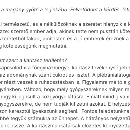
a magány gyötri a leginkább. Felvetődhet a kérdés: lét
i természetű, és a nélkülözőknek a szeretet hiányzik a
zze: szerető ember adja, akinek tette nem pusztán köte
eretetből fakad, amit Isten és a jó emberek éreznek a 
ig kötelességünk megmutatni.
tt szert a karitász területén?
kapcsolódni a főegyházmegyei karitász tevékenységébe.
 az adománynak szánt cukrot és lisztet. A plébánialátog
r részt veszek a ruhaosztásban is. Figyelemre méltó a 
énkben. Változó, hogy mely gyógyszereknek milyen mér
 hogy ki jogosult a közgyógyellátásra. Emiatt mindig van
gyógyszerekre, de nem tudják kifizetni azokat. E hely
szon keresztül igyekszünk segíteni. Fontos feladatunknak
zebbé tegyük számukra az ünnepet. A hátrányos helyzet
tunk össze. A karitászmunkatársak előzetes környezetta