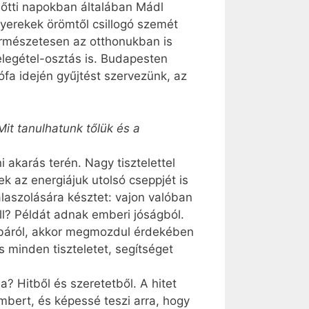
lőtti napokban általában Mádl
yerekek örömtől csillogó szemét
ermészetesen az otthonukban is
legétel-osztás is. Budapesten
a idején gyűjtést szervezünk, az
Mit tanulhatunk tőlük és a
akarás terén. Nagy tisztelettel
k az energiájuk utolsó cseppjét is
laszolására késztet: vajon valóban
? Példát adnak emberi jóságból.
lábáról, akkor megmozdul érdekében
s minden tiszteletet, segítséget
? Hitből és szeretetből. A hitet
embert, és képessé teszi arra, hogy