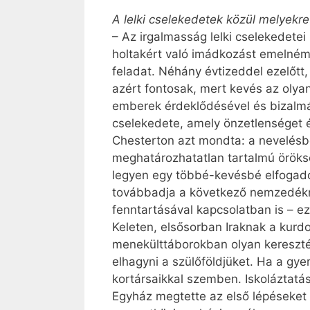
A lelki cselekedetek közül melyek
– Az irgalmasság lelki cselekedetei
holtakért való imádkozást emelném k
feladat. Néhány évtizeddel ezelőtt,
azért fontosak, mert kevés az olyan 
emberek érdeklődésével és bizalmáv
cselekedete, amely önzetlenséget é
Chesterton azt mondta: a nevelésben
meghatározhatatlan tartalmú öröks
legyen egy többé-kevésbé elfogadot
továbbadja a következő nemzedéknek
fenntartásával kapcsolatban is – e
Keleten, elsősorban Iraknak a kurdo
menekülttáborokban olyan kereszté
elhagyni a szülőföldjüket. Ha a gy
kortársaikkal szemben. Iskoláztatás
Egyház megtette az első lépéseket