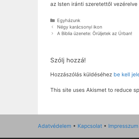
az Isten iránti szeretettől vezérelve
Kategória
Egyházunk
Négy karácsonyi ikon
A Biblia üzenete: Örüljetek az Úrban!
Szólj hozzá!
Hozzászólás küldéséhez
be kell je
This site uses Akismet to reduce 
Adatvédelem
•
Kapcsolat
•
Impresszum