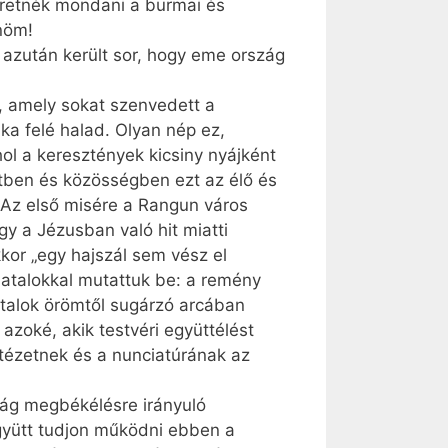
retnék mondani a burmai és
önöm!
 azután került sor, hogy eme ország
, amely sokat szenvedett a
ka felé halad. Olyan nép ez,
ol a keresztények kicsiny nyájként
tben és közösségben ezt az élő és
 Az első misére a Rangun város
gy a Jézusban való hit miatti
kor „egy hajszál sem vész el
fiatalokkal mutattuk be: a remény
atalok örömtől sugárzó arcában
azoké, akik testvéri együttélést
tézetnek és a nunciatúrának az
zág megbékélésre irányuló
együtt tudjon működni ebben a