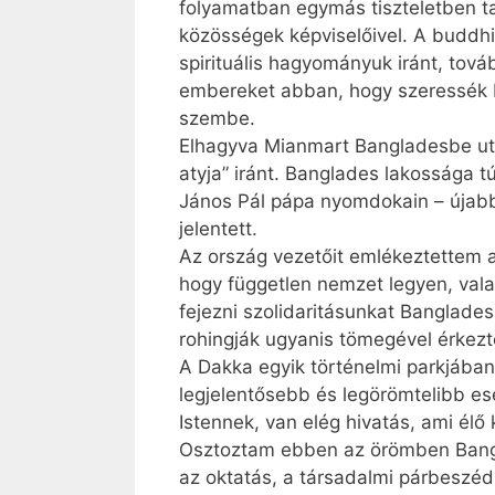
folyamatban egymás tiszteletben ta
közösségek képviselőivel. A buddhi
spirituális hagyományuk iránt, tov
embereket abban, hogy szeressék Ist
szembe.
Elhagyva Mianmart Bangladesbe utaz
atyja” iránt. Banglades lakossága 
János Pál pápa nyomdokain – újabb,
jelentett.
Az ország vezetőit emlékeztettem 
hogy független nemzet legyen, vala
fejezni szolidaritásunkat Bang­lad
rohing­ják ugyanis tömegével érkez
A Dakka egyik történelmi parkjában 
legjelentősebb és legörömtelibb e
Istennek, van elég hivatás, ami élő
Osztoztam ebben az örömben Bangla
az oktatás, a társadalmi párbesz