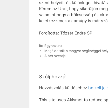
szent helyeit, és különleges hivat
Kérem az Urat, hogy sikerüljön megő
valamint hogy a bölcsesség és oko
keletkezzenek az amúgy is már szám
Fordította: Tőzsér Endre SP
Kategória
Egyházunk
Megáldották a magyar segítséggel helyr
A hét szentje
Szólj hozzá!
Hozzászólás küldéséhez
be kell je
This site uses Akismet to reduce 