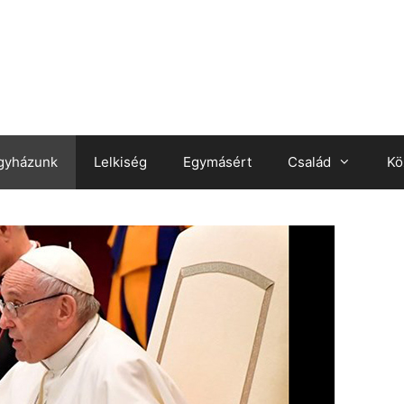
gyházunk
Lelkiség
Egymásért
Család
Kö