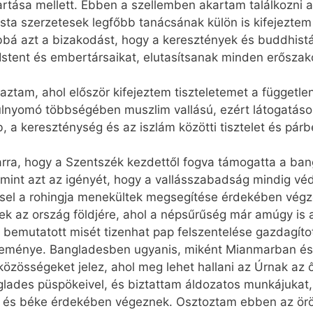
rtása mellett. Ebben a szellemben akartam találkozni az
sta szerzetesek legfőbb tanácsának külön is kifejezte
ábbá azt a bizakodást, hogy a keresztények és buddhistá
ent és embertársaikat, elutasítsanak minden erőszakot, 
tam, ahol először kifejeztem tiszteletemet a független
túlnyomó többségében muszlim vallású, ezért látogatásom
 a kereszténység és az iszlám közötti tisztelet és pár
arra, hogy a Szentszék kezdettől fogva támogatta a ban
mint azt az igényét, hogy a vallásszabadság mindig véd
essel a rohingja menekültek megsegítése érdekében végz
tek az ország földjére, ahol a népsűrűség már amúgy is
bemutatott misét tizenhat pap felszentelése gazdagítot
seménye. Bangladesben ugyanis, miként Mianmarban és a
 közösségeket jelez, ahol meg lehet hallani az Úrnak az 
des püspökeivel, és biztattam áldozatos munkájukat, 
éd és béke érdekében végeznek. Osztoztam ebben az ör