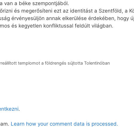
ása van a béke szempontjából.
rizni és megerősíteni ezt az identitást a Szentföld, a Kö
sság érvényesüljön annak elkerülése érdekében, hogy ú
os és kegyetlen konfliktussal feldúlt világban.
eállított templomot a földrengés sújtotta Tolentinóban
lentkezni
.
spam.
Learn how your comment data is processed.