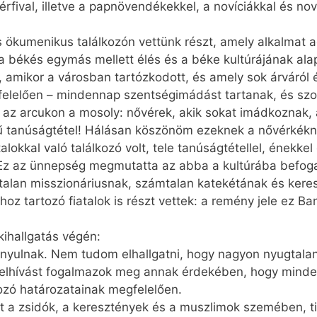
fival, illetve a papnövendékekkel, a novíciákkal és nov
s ökumenikus találkozón vettünk részt, amely alkalmat 
, a békés egymás mellett élés és a béke kultúrájának al
, amikor a városban tartózkodott, és amely sok árváról 
felelően – mindennap szentségimádást tartanak, és szo
n az arcukon a mosoly: nővérek, akik sokat imádkoznak, 
ű tanúságtétel! Hálásan köszönöm ezeknek a nővérkékn
alokkal való találkozó volt, tele tanúságtétellel, énekke
. Ez az ünnepség megmutatta az abba a kultúrába befog
alan misszionáriusnak, számtalan katekétának és keres
oz tartozó fiatalok is részt vettek: a remény jele ez 
kihallgatás végén:
yulnak. Nem tudom elhallgatni, hogy nagyon nyugtalaní
 felhívást fogalmazok meg annak érdekében, hogy minden
ozó határozatainak megfelelően.
t a zsidók, a keresztények és a muszlimok szemében, tis