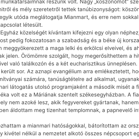
 munkatársaimnak részünk volt. Nagy „köszönömöt” sze
itről és mély szeretetről tettek tanúbizonyságot: kösz
r egyik utóda meglátogatja Mianmart, és erre nem sokkal
apcsolat létesült.
 Egyház közelségét kívántam kifejezni egy olyan néphez
most pedig fokozatosan a szabadság és a béke új korsza
meggyökerezett a maga lelki és erkölcsi elveivel, és ah
ak jelen. Örömömre szolgált, hogy megerősíthettem a hi
el való találkozón és a két eucharisztikus ünneplésen.
került sor. Az aznapi evangélium arra emlékeztetett, ho
ítványai számára, tanúságtételre ad alkalmat, ugyanak
nmari látogatás utolsó programjaként a második misét a 
déka volt ez a Máriának szentelt székesegyházban. A fi
amely nem azoké lesz, akik fegyvereket gyártanak, hanem 
ében áldottam meg tizenhat templomnak, a papnevelő in
kozhattam a mianmari hatóságokkal, bátorítottam az ors
ogy kivétel nélkül a nemzetet alkotó összes népcsoport 