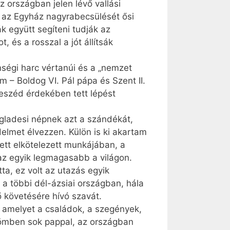
 országban jelen lévő vallási
m az Egyház nagyrabecsülését ősi
k együtt segíteni tudják az
és a rosszal a jót állítsák
ségi harc vértanúi és a „nemzet
 – Boldog VI. Pál pápa és Szent II.
beszéd érdekében tett lépést
gladesi népnek azt a szándékát,
elmet élvezzen. Külön is ki akartam
ett elkötelezett munkájában, a
 az egyik legmagasabb a világon.
ta, ez volt az utazás egyik
 többi dél-ázsiai országban, hála
ő követésére hívó szavát.
amelyet a családok, a szegények,
ömben sok pappal, az országban