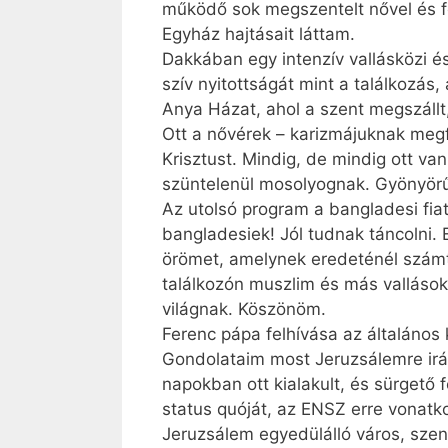
működő sok megszentelt nővel és fér
Egyház hajtásait láttam.
Dakkában egy intenzív vallásközi é
szív nyitottságát mint a találkozás
Anya Házat, ahol a szent megszállt
Ott a nővérek – karizmájuknak meg
Krisztust. Mindig, de mindig ott va
szüntelenül mosolyognak. Gyönyör
Az utolsó program a bangladesi fiat
bangladesiek! Jól tudnak táncolni
örömet, amelynek eredeténél számt
találkozón muszlim és más vallásokh
világnak. Köszönöm.
Ferenc pápa felhívása az általános 
Gondolataim most Jeruzsálemre irán
napokban ott kialakult, és sürgető
status quóját, az ENSZ erre vonatk
Jeruzsálem egyedülálló város, szen