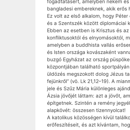
fogadtatásért, amelyben nekem és
bangladesi embereknek, akik erős h
Ez volt az első alkalom, hogy Péte
és a Szentszék között diplomáciai k
Ebben az esetben is Krisztus és az
konfliktusoktól és elnyomásoktól, 
amelyben a buddhista vallás erősen 
és Isten országa kovászaként vann
buzgó Egyházat az ország püspökeiv
központjában található sportpályán 
üldözés megszokott dolog Jézus tan
fejünkről” (vö. Lk 21,12–19). A mia
jele és Szűz Mária különleges aján
Ázsia jövőjét láttam: azt a jövőt, 
építgetnek. Szintén a remény jegy
alapkövét: összesen tizennyolcat!
A katolikus közösségen kívül talál
erőfeszítéseit, és azt kívántam, h