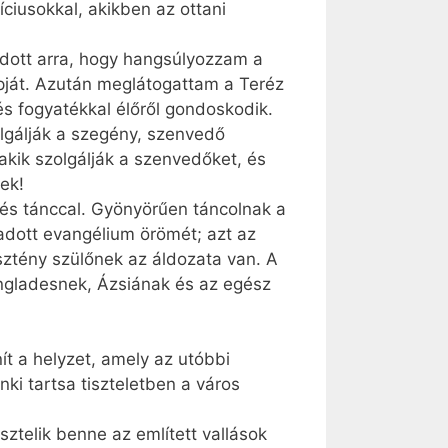
íciusokkal, akikben az ottani
adott arra, hogy hangsúlyozzam a
apját. Azután meglátogattam a Teréz
és fogyatékkal élőről gondoskodik.
lgálják a szegény, szenvedő
akik szolgálják a szenvedőket, és
ek!
l és tánccal. Gyönyörűen táncolnak a
adott evangélium örömét; azt az
ztény szülőnek az áldozata van. A
Bangladesnek, Ázsiának és az egész
t a helyzet, amely az utóbbi
ki tartsa tiszteletben a város
ztelik benne az említett vallások