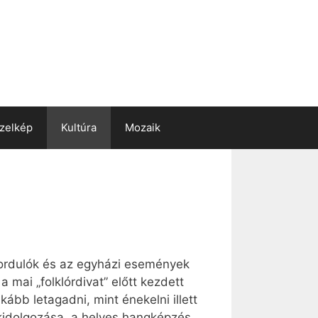
zelkép
Kultúra
Mozaik
fordulók és az egyházi események
 mai „folklórdivat” előtt kezdett
ább letagadni, mint énekelni illett
kidolgozása, a helyes hangképzés,