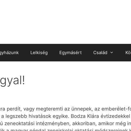
gyházunk
Lelkiség
Egymásért
Család
Kö
gyal!
ra perdít, vagy megteremti az ünnepek, az emberélet-
 a legszebb hivatások egyike. Bodza Klára évtizedekkel a
ú zeneoktatási intézményben, akkoriban, amikor még ink
ik a magyar népdal zeneiskolai oktatási módszereinek 