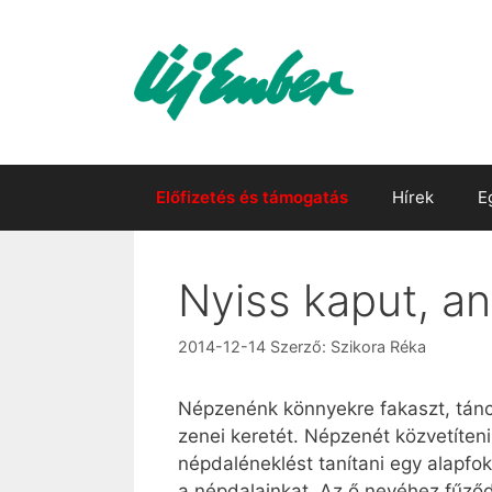
Kilépés
a
tartalomba
Előfizetés és támogatás
Hírek
E
Nyiss kaput, an
2014-12-14
Szerző:
Szikora Réka
Népzenénk könnyekre fakaszt, tánc
zenei keretét. Népzenét közvetíteni
népdaléneklést tanítani egy alapfok
a népdalainkat. Az ő nevéhez fűződ