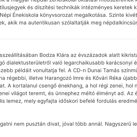
tílusjegyek és díszítési technikák intézményes keretek kö
épi Énekiskola könyvsorozat megalkotása. Szinte kivétel
k, akik ma autentikusan szólaltatják meg népdalkincsü
összeállításában Bodza Klára az évszázadok alatt kikri
 dialektusterületről való legarchaikusabb karácsonyi és
szebb példáit vonultatja fel. A CD-n Dunai Tamás szín
nna régebbi, illetve Harangozó Imre és Kővári Réka újab
t. A kortalanul csengő énekhang, a hol régi zenei, hol
enei világot teremt, és ünnephez méltó élményt ad. Az 
ális lemez, mely egyfajta időskori befelé fordulás ere
llgatni nem pusztán divat, jóval több annál. Nagyszerű 