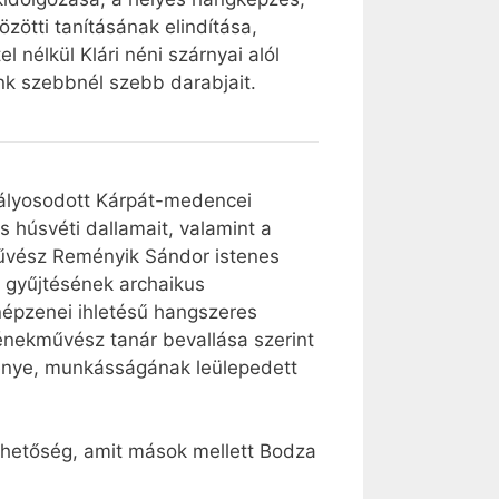
zötti tanításának elindítása,
 nélkül Klári néni szárnyai alól
nk szebbnél szebb darabjait.
stályosodott Kárpát-medencei
 húsvéti dallamait, valamint a
művész Reményik Sándor istenes
b gyűjtésének archaikus
 népzenei ihletésű hangszeres
énekművész tanár bevallása szerint
dménye, munkásságának leülepedett
lehetőség, amit mások mellett Bodza