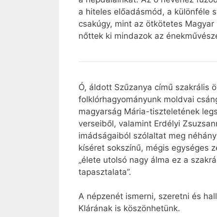
a hiteles előadásmód, a különféle s
csakúgy, mint az ötkötetes Magyar N
nőttek ki mindazok az énekművésze
Ó, áldott Szűzanya című szakrális 
folklórhagyományunk moldvai csángó
magyarság Mária-tiszteletének leg
verseiből, valamint Erdélyi Zsuzsa
imádságaiból szólaltat meg néhánya
kíséret sokszínű, mégis egységes z
„élete utolsó nagy álma ez a szakr
tapasztalata”.
A népzenét ismerni, szeretni és ha
Klárának is köszönhetünk.