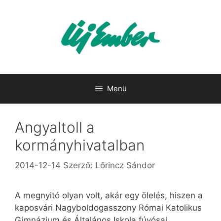
Kilépés
a
tartalomba
Menü
Angyaltoll a
kormányhivatalban
2014-12-14
Szerző:
Lőrincz Sándor
A megnyitó olyan volt, akár egy ölelés, hiszen a
kaposvári Nagyboldogasszony Római Katolikus
Gimnázium és Általános Iskola fúvósai