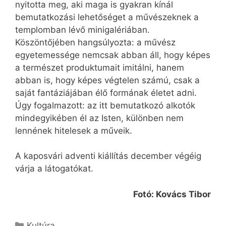
nyitotta meg, aki maga is gyakran kínál
bemutatkozási lehetőséget a művészeknek a
templomban lévő minigalériában.
Köszöntőjében hangsúlyozta: a művész
egyetemessége nemcsak abban áll, hogy képes
a természet produktumait imitálni, hanem
abban is, hogy képes végtelen számú, csak a
saját fantáziájában élő formának életet adni.
Úgy fogalmazott: az itt bemutatkozó alkotók
mindegyikében él az Isten, különben nem
lennének hitelesek a műveik.
A kaposvári adventi kiállítás december végéig
várja a látogatókat.
Fotó: Kovács Tibor
Kategória
Kultúra