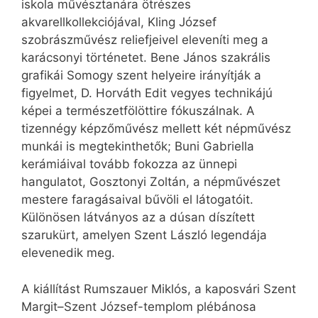
iskola művésztanára ötrészes
akvarellkollekciójával, Kling József
szobrászművész reliefjeivel eleveníti meg a
karácsonyi történetet. Bene János szakrális
grafikái Somogy szent helyeire irányítják a
figyelmet, D. Horváth Edit vegyes technikájú
képei a természetfölöttire fókuszálnak. A
tizennégy képzőművész mellett két népművész
munkái is megtekinthetők; Buni Gabriella
kerámiáival tovább fokozza az ünnepi
hangulatot, Gosztonyi Zoltán, a népművészet
mestere faragásaival bűvöli el látogatóit.
Különösen látványos az a dúsan díszített
szarukürt, amelyen Szent László legendája
elevenedik meg.
A kiállítást Rumszauer Miklós, a kaposvári Szent
Margit–Szent József-templom plébánosa