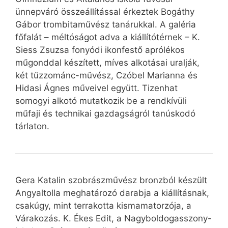
ünnepváró összeállítással érkeztek Bogáthy
Gábor trombitaművész tanárukkal. A galéria
főfalát – méltóságot adva a kiállítótérnek – K.
Siess Zsuzsa fonyódi ikonfestő aprólékos
műgonddal készített, míves alkotásai uralják,
két tűzzománc-művész, Czóbel Marianna és
Hidasi Ágnes műveivel együtt. Tizenhat
somogyi alkotó mutatkozik be a rendkívüli
műfaji és technikai gazdagságról tanúskodó
tárlaton.
Gera Katalin szobrászművész bronzból készült
Angyaltolla meghatározó darabja a kiállításnak,
csakúgy, mint terrakotta kismamatorzója, a
Várakozás. K. Ékes Edit, a Nagyboldogasszony-