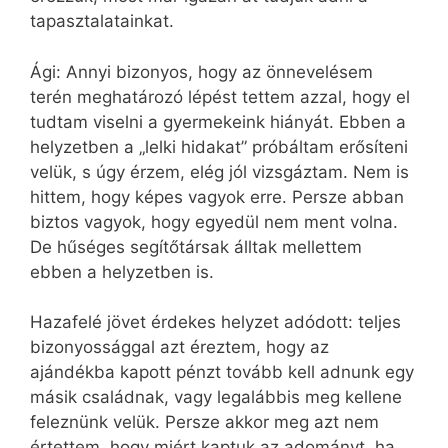
tapasztalatainkat.
Ági: Annyi bizonyos, hogy az önnevelésem
terén meghatározó lépést tettem azzal, hogy el
tudtam viselni a gyermekeink hiányát. Ebben a
helyzetben a „lelki hidakat” próbáltam erősíteni
velük, s úgy érzem, elég jól vizsgáztam. Nem is
hittem, hogy képes vagyok erre. Persze abban
biztos vagyok, hogy egyedül nem ment volna.
De hűséges segítőtársak álltak mellettem
ebben a helyzetben is.
Hazafelé jövet érdekes helyzet adódott: teljes
bizonyossággal azt éreztem, hogy az
ajándékba kapott pénzt tovább kell adnunk egy
másik családnak, vagy legalábbis meg kellene
feleznünk velük. Persze akkor meg azt nem
értettem, hogy miért kaptuk az adományt, ha