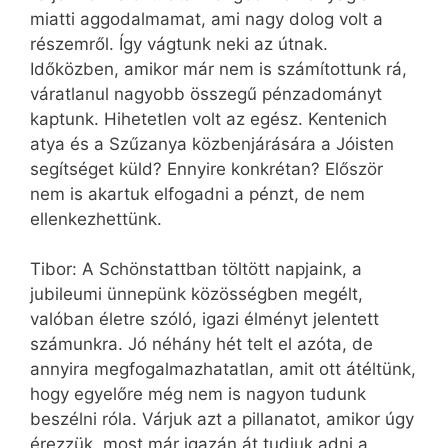
miatti aggodalmamat, ami nagy dolog volt a
részemről. Így vágtunk neki az útnak.
Időközben, amikor már nem is számítottunk rá,
váratlanul nagyobb összegű pénzadományt
kaptunk. Hihetetlen volt az egész. Kentenich
atya és a Szűzanya közbenjárására a Jóisten
segítséget küld? Ennyire konkrétan? Először
nem is akartuk elfogadni a pénzt, de nem
ellenkezhettünk.
Tibor: A Schönstattban töltött napjaink, a
jubileumi ünnepünk közösségben megélt,
valóban életre szóló, igazi élményt jelentett
számunkra. Jó néhány hét telt el azóta, de
annyira megfogalmazhatatlan, amit ott átéltünk,
hogy egyelőre még nem is nagyon tudunk
beszélni róla. Várjuk azt a pillanatot, amikor úgy
érezzük, most már igazán át tudjuk adni a