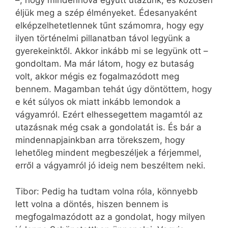
–, hogy mindenhová együtt utazunk, és közösen
éljük meg a szép élményeket. Édesanyaként
elképzelhetetlennek tűnt számomra, hogy egy
ilyen történelmi pillanatban távol legyünk a
gyerekeinktől. Akkor inkább mi se legyünk ott –
gondoltam. Ma már látom, hogy ez butaság
volt, akkor mégis ez fogalmazódott meg
bennem. Magamban tehát úgy döntöttem, hogy
e két súlyos ok miatt inkább lemondok a
vágyamról. Ezért elhessegettem magamtól az
utazásnak még csak a gondolatát is. És bár a
mindennapjainkban arra törekszem, hogy
lehetőleg mindent megbeszéljek a férjemmel,
erről a vágyamról jó ideig nem beszéltem neki.
Tibor: Pedig ha tudtam volna róla, könnyebb
lett volna a döntés, hiszen bennem is
megfogalmazódott az a gondolat, hogy milyen