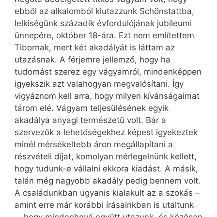
ebből az alkalomból kiutazzunk Schönstattba,
lelkiségünk századik évfordulójának jubileumi
ünnepére, október 18-ára. Ezt nem említettem
Tibornak, mert két akadályát is láttam az
utazásnak. A férjemre jellemző, hogy ha
tudomást szerez egy vágyamról, mindenképpen
igyekszik azt valahogyan megvalósítani. Így
vigyáznom kell arra, hogy milyen kívánságaimat
tárom elé. Vágyam teljesülésének egyik
akadálya anyagi természetű volt. Bár a
szervezők a lehetőségekhez képest igyekeztek
minél mérsékeltebb áron megállapítani a
részvételi díjat, komolyan mérlegelnünk kellett,
hogy tudunk-e vállalni ekkora kiadást. A másik,
talán még nagyobb akadály pedig bennem volt.
A családunkban ugyanis kialakult az a szokás –
amint erre már korábbi írásainkban is utaltunk