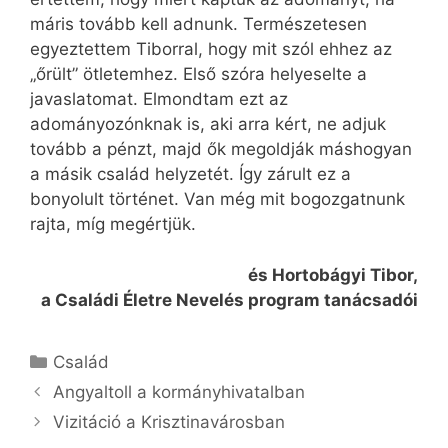
máris tovább kell adnunk. Természetesen
egyeztettem Tiborral, hogy mit szól ehhez az
„őrült” ötletemhez. Első szóra helyeselte a
javaslatomat. Elmondtam ezt az
adományozónknak is, aki arra kért, ne adjuk
tovább a pénzt, majd ők megoldják máshogyan
a másik család helyzetét. Így zárult ez a
bonyolult történet. Van még mit bogozgatnunk
rajta, míg megértjük.
és Hortobágyi Tibor,
a Családi Életre Nevelés program tanácsadói
Kategória
Család
Angyaltoll a kormányhivatalban
Vizitáció a Krisztinavárosban