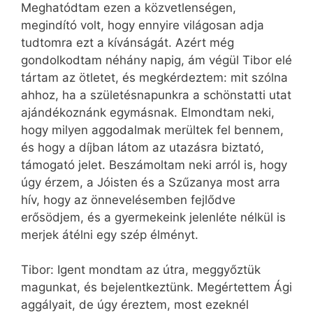
Meghatódtam ezen a közvetlenségen,
megindító volt, hogy ennyire világosan adja
tudtomra ezt a kívánságát. Azért még
gondolkodtam néhány napig, ám végül Tibor elé
tártam az ötletet, és megkérdeztem: mit szólna
ahhoz, ha a születésnapunkra a schönstatti utat
ajándékoznánk egymásnak. Elmondtam neki,
hogy milyen aggodalmak merültek fel bennem,
és hogy a díjban látom az utazásra biztató,
támogató jelet. Beszámoltam neki arról is, hogy
úgy érzem, a Jóisten és a Szűzanya most arra
hív, hogy az önnevelésemben fejlődve
erősödjem, és a gyermekeink jelenléte nélkül is
merjek átélni egy szép élményt.
Tibor: Igent mondtam az útra, meggyőztük
magunkat, és bejelentkeztünk. Megértettem Ági
aggályait, de úgy éreztem, most ezeknél