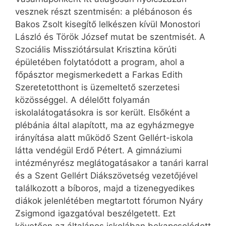
vesznek részt szentmisén: a plébánoson és
Bakos Zsolt kisegítő lelkészen kívül Monostori
László és Török József mutat be szentmisét. A
Szociális Missziótársulat Krisztina körúti
épületében folytatódott a program, ahol a
főpásztor megismerkedett a Farkas Edith
Szeretetotthont is üzemeltető szerzetesi
közösséggel. A délelőtt folyamán
iskolalátogatásokra is sor került. Elsőként a
plébánia által alapított, ma az egyházmegye
irányítása alatt működő Szent Gellért-iskola
látta vendégül Erdő Pétert. A gimnáziumi
intézményrész meglátogatásakor a tanári karral
és a Szent Gellért Diákszövetség vezetőjével
találkozott a bíboros, majd a tizenegyedikes
diákok jelenlétében megtartott fórumon Nyáry
Zsigmond igazgatóval beszélgetett. Ezt