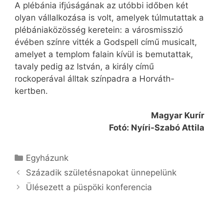
A plébánia ifjúságának az utóbbi időben két
olyan vállalkozása is volt, amelyek túlmutattak a
plébániaközösség keretein: a városmisszió
évében színre vitték a Godspell című musicalt,
amelyet a templom falain kívül is bemutattak,
tavaly pedig az István, a király című
rockoperával álltak színpadra a Horváth-
kertben.
Magyar Kurír
Fotó: Nyíri-Szabó Attila
Kategória
Egyházunk
Századik születésnapokat ünnepelünk
Ülésezett a püspöki konferencia