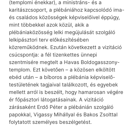
(templomi énekkar), a ministráns- és a
karitászcsoport, a plébániához kapcsolódó ima-
és családos közösségek képviselőivel éppúgy,
mint többekkel azok közül, akik a
plébániaközösség lelki megújulását szolgáló
lelkipásztori terv előkészítésében
közreműködnek. Ezután következett a vizitáció
csúcspontja: a fél tizenkettes ünnepi
szentmisére megtelt a Havas Boldogasszony-
templom. Ezt követően – a közösen elköltött
ebéd után – a bíboros a plébánia képviselő-
testületének tagjaival találkozott, és egyebek
mellett arról is beszélt, hogy hamarosan végére
ér főpásztori látogatásainak. A vizitáció
zárásaként Erdő Péter a plébánián szolgáló
papokkal, Vigassy Mihállyal és Bakos Zsolttal
folytatott személyes beszélgetést.