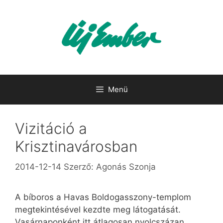
Kilépés
a
tartalomba
Menü
Vizitáció a
Krisztinavárosban
2014-12-14
Szerző:
Agonás Szonja
A bíboros a Havas Boldogasszony-templom
megtekintésével kezdte meg látogatását.
Vasárnaponként itt átlagosan nyolcszázan