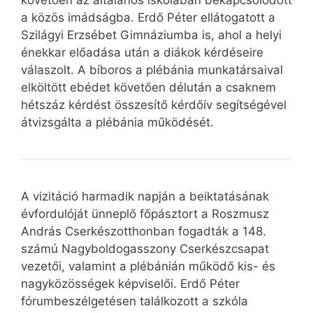
követően az általános iskolában bekapcsolódott
a közös imádságba. Erdő Péter ellátogatott a
Szilágyi Erzsébet Gimnáziumba is, ahol a helyi
énekkar előadása után a diákok kérdéseire
válaszolt. A bíboros a plébánia munkatársaival
elköltött ebédet követően délután a csaknem
hétszáz kérdést összesítő kérdőív segítségével
átvizsgálta a plébánia működését.
A vizitáció harmadik napján a beiktatásának
évfordulóját ünneplő főpásztort a Roszmusz
András Cserkészotthonban fogadták a 148.
számú Nagyboldogasszony Cserkészcsapat
vezetői, valamint a plébánián működő kis- és
nagyközösségek képviselői. Erdő Péter
fórumbeszélgetésen találkozott a szkóla