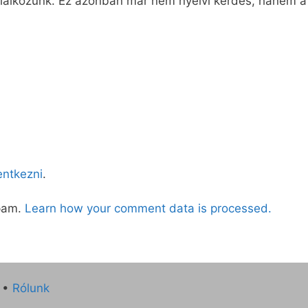
alálkozunk. Ez azonban már nem nyelvi kérdés, hanem a jó
lentkezni
.
spam.
Learn how your comment data is processed.
•
Rólunk