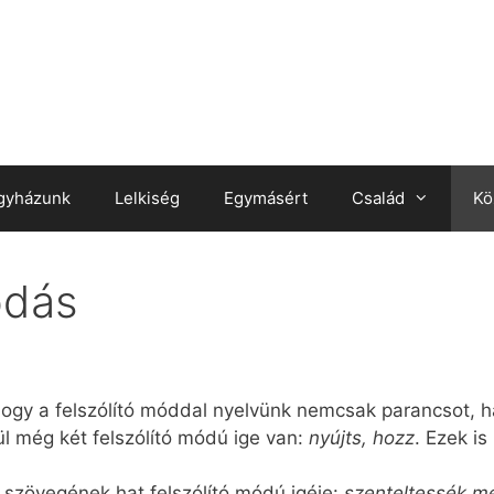
gyházunk
Lelkiség
Egymásért
Család
Kö
odás
 hogy a felszólító móddal nyelvünk nemcsak parancsot, h
ül még két felszólító módú ige van:
nyújts, hozz
. Ezek is
k szövegének hat felszólító módú igéje:
szenteltessék me