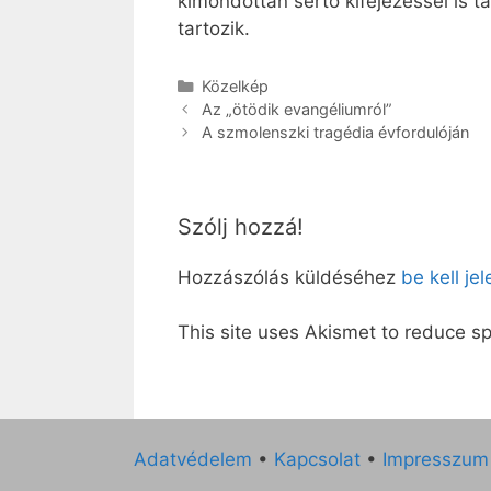
kimondottan sértő kifejezéssel is t
tartozik.
Kategória
Közelkép
Az „ötödik evangéliumról”
A szmolenszki tragédia évfordulóján
Szólj hozzá!
Hozzászólás küldéséhez
be kell je
This site uses Akismet to reduce 
Adatvédelem
•
Kapcsolat
•
Impresszum