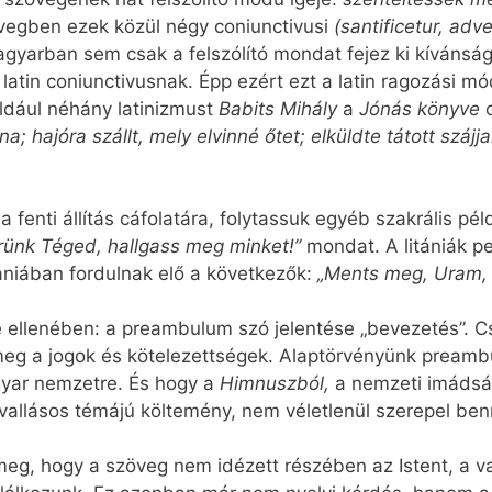
zövegben ezek közül négy coniunctivusi
(santificetur, adve
gyarban sem csak a felszólító mondat fejez ki kívánság
atin coniunctivusnak. Épp ezért ezt a latin ragozási m
ldául néhány latinizmust
Babits Mihály
a
Jónás könyve
na; hajóra szállt, mely elvinné őtet; elküldte tátott száj
 fenti állítás cáfolatára, folytassuk egyéb szakrális p
rünk Téged, hallgass meg minket!”
mondat. A litániák p
ániában fordulnak elő a következők:
„Ments meg, Uram, 
 ellenében: a preambulum szó jelentése „bevezetés”. C
g a jogok és kötelezettségek. Alaptörvényünk preambu
gyar nemzetre. És hogy a
Himnuszból,
a nemzeti imádsá
 vallásos témájú költemény, nem véletlenül szerepel ben
eg, hogy a szöveg nem idézett részében az Istent, a v