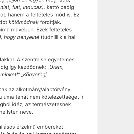
niat, fiat, inducas),
kettő pedig
ot, hanem a feltételes mód is. Ez
ódot
kötőmódnak
fordítják.
című művében. Ezek feltételes
jal, hogy benyelné
(tudniillik a hal
éldákkal. A szentmise egyetemes
edig így kezdődnek: „
Uram,
minket!” „Könyörögj,
sak az alkotmány/alaptörvény
luma tehát nem kötelezettséget ír
gból idéz, az természetesnek
ne Isten neve.
allásos érzelmű embereket