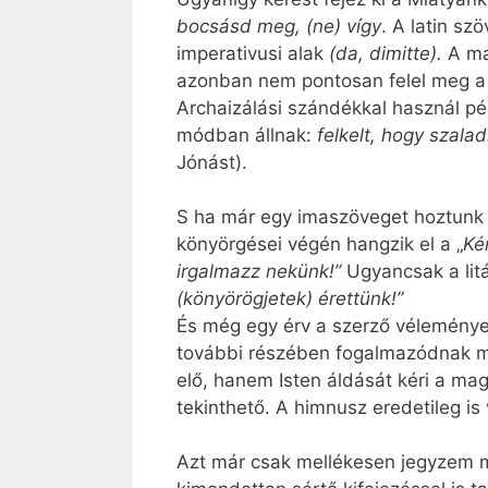
bocsásd meg, (ne) vígy
. A latin s
imperativusi alak
(da, dimitte).
A ma
azonban nem pontosan felel meg a l
Archaizálási szándékkal használ pé
módban állnak:
felkelt, hogy szalad
Jónást).
S ha már egy imaszöveget hoztunk a
könyörgései végén hangzik el a „
Ké
irgalmazz nekünk!”
Ugyancsak a lit
(könyörögjetek) érettünk!”
És még egy érv a szerző véleménye
további részében fogalmazódnak me
elő, hanem Isten áldását kéri a ma
tekinthető. A himnusz eredetileg is
Azt már csak mellékesen jegyzem m