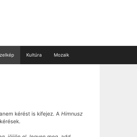
zelkép
Kultúra
Mozaik
anem kérést is kifejez. A
Himnusz
 kérések.
g, jöjjön el, legyen meg, add,