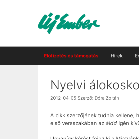
Kilépés
a
tartalomba
Előfizetés és támogatás
Hírek
E
Nyelvi álokosk
2012-04-05
Szerző:
Dóra Zoltán
A cikk szerzőjének tudnia kellene,
első versszakában az
áldd
igén kív
Ugyanígy kérést fejez ki a Miatyán