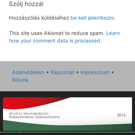
Szólj hozzá!
Hozzászólás küldéséhez
be kell jelentkezni
.
This site uses Akismet to reduce spam.
Learn
how your comment data is processed.
Adatvédelem
•
Kapcsolat
•
Impresszum
•
Rólunk
„Az Új Ember katolikus hetilap 2014. évi működésének