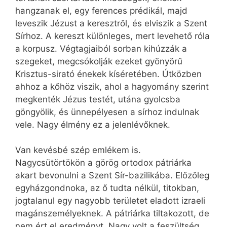
hangzanak el, egy ferences prédikál, majd
leveszik Jézust a keresztről, és elviszik a Szent
Sírhoz. A kereszt különleges, mert levehető róla
a korpusz. Végtagjaiból sorban kihúzzák a
szegeket, megcsókolják ezeket gyönyörű
Krisztus-sirató énekek kíséretében. Útközben
ahhoz a kőhöz viszik, ahol a hagyomány szerint
megkenték Jézus testét, utána gyolcsba
göngyölik, és ünnepélyesen a sírhoz indulnak
vele. Nagy élmény ez a jelenlévőknek.
Van kevésbé szép emlékem is.
Nagycsütörtökön a görög ortodox pátriárka
akart bevonulni a Szent Sír-bazilikába. Előzőleg
egyházgondnoka, az ő tudta nélkül, titokban,
jogtalanul egy nagyobb területet eladott izraeli
magánszemélyeknek. A pátriárka tiltakozott, de
nem ért el eredményt. Nagy volt a feszültség,