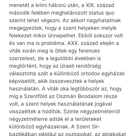
menetét a krími háború után, a XIX. század
második felében meghatározott status quo
szerint lehet végezni. Az akkori nagyhatalmak
megegyeztek, hogy a szent helyeken melyik
felekezet mikor ünnepelhet. Ebből sokszor volt
és van ma is probléma. AXX. század elején a
viták során meg is öltek egy ferences
szerzetest, de a legutóbbi években is
megtörtént, hogy az izraeli rendőrség
választotta szét a különböző ortodox egyházak
képviselőit, akik összevesztek a helyek
használatán. A viták oka legtöbbször az, hogy
míg a Szentföld az Oszmán Birodalom része
volt, a szent helyek használatának jogával
visszaéltek a hódítók. Szinte négyzetméterről
négyzetméterre adták el a területeket
különböző egyházaknak. A Szent Sír-
bazilikában például az oszlopokat, az ablakokat