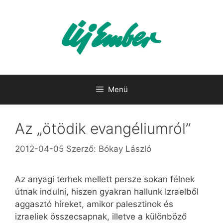
Kilépés
a
tartalomba
Menü
Az „ötödik evangéliumról”
2012-04-05
Szerző:
Bókay László
Az anyagi terhek mellett persze sokan félnek
útnak indulni, hiszen gyakran hallunk Izraelből
aggasztó híreket, amikor palesztinok és
izraeliek összecsapnak, illetve a különböző