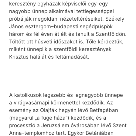
keresztény egyházak képviselői egy-egy
nagyobb ünnep alkalmával tettlegességgel
próbálják megoldani nézeteltéréseiket. Székely
János esztergom–budapesti segédpüspök
három és fél éven át élt és tanult a Szentföldön.
Töltött ott húsvéti időszakot is. Tőle kérdeztük,
miként ünneplik a szentföldi keresztények
Krisztus halálát és feltámadását.
A katolikusok legszebb és legnagyobb ünnepe
a virágvasárnapi körmenettel kezdődik. Az
esemény az Olajfák hegyén lévő Betfagéban
(magyarul „a füge háza”) kezdődik, és a
processzió a Jeruzsálem óvárosában lévő Szent
Anna-templomhoz tart. Egykor Betániában