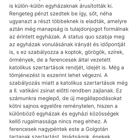
is külön-külön egyházaknak árusították ki.
Rengeteg pénzt szedtek be így, sőt, néha
ugyanazt a részt többeknek is eladták, amelyre
aztán még manapság is tulajdonjogot formálnak
az érintett egyházak. A status quo szabja meg
az egyházak vonulásának irányát és időpontját
is, s ez szabályozza a koptok, görögök, szírek,
örmények, de a ferencesek által vezetett
katolikus szertartások rendjét, idejét is. Még a
tömjénezést is eszerint lehet végezni. A
szabályozás miatt a katolikus szertartások még
a II. vatikáni zsinat előtti rendben zajlanak. Ez
számunkra meglepő, de új megállapodásokat
kötni sajnos egyelőre reménytelen, hiszen a
különböző egyházak és egyházi közösségek
kellő rugalmassága nincs meg ehhez. A
ferencesek nagypéntek este a Golgotán
tartanak szertartást. Imádságok, énekek