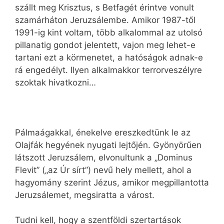
szállt meg Krisztus, s Betfagét érintve vonult
szamárháton Jeruzsálembe. Amikor 1987-től
1991-ig kint voltam, több alkalommal az utolsó
pillanatig gondot jelentett, vajon meg lehet-e
tartani ezt a körmenetet, a hatóságok adnak-e
rá engedélyt. Ilyen alkalmakkor terrorveszélyre
szoktak hivatkozni…
Pálmaágakkal, énekelve ereszkedtünk le az
Olajfák hegyének nyugati lejtőjén. Gyönyörűen
látszott Jeruzsálem, elvonultunk a „Dominus
Flevit” („az Úr sírt”) nevű hely mellett, ahol a
hagyomány szerint Jézus, amikor megpillantotta
Jeruzsálemet, megsiratta a várost.
Tudni kell, hogy a szentföldi szertartások