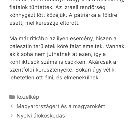
fiatalok tüntettek. Az izraeli rendőrség
könnygázt lőtt közéjük. A pátriárka a földre
esett, mellkeresztje eltörött.
Ma már ritkább az ilyen esemény, hiszen a
palesztin területek köré falat emeltek. Vannak,
akik soha nem juthatnak át ezen, így a
konfliktusok száma is csökken. Akárcsak a
szentföldi keresztényeké. Sokan úgy vélik,
lehetetlen ott élni, és elmenekülnek.
Kategória
Közelkép
Magyarországért és a magyarokért
Nyelvi álokoskodás