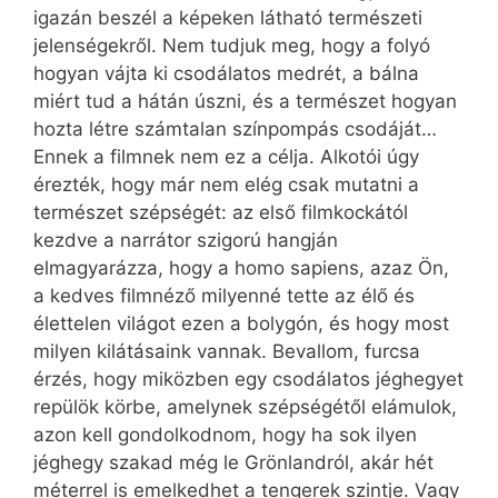
igazán beszél a képeken látható természeti
jelenségekről. Nem tudjuk meg, hogy a folyó
hogyan vájta ki csodálatos medrét, a bálna
miért tud a hátán úszni, és a természet hogyan
hozta létre számtalan színpompás csodáját…
Ennek a filmnek nem ez a célja. Alkotói úgy
érezték, hogy már nem elég csak mutatni a
természet szépségét: az első filmkockától
kezdve a narrátor szigorú hangján
elmagyarázza, hogy a homo sapiens, azaz Ön,
a kedves filmnéző milyenné tette az élő és
élettelen világot ezen a bolygón, és hogy most
milyen kilátásaink vannak. Bevallom, furcsa
érzés, hogy miközben egy csodálatos jéghegyet
repülök körbe, amelynek szépségétől elámulok,
azon kell gondolkodnom, hogy ha sok ilyen
jéghegy szakad még le Grönlandról, akár hét
méterrel is emelkedhet a tengerek szintje. Vagy