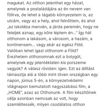
magukat. Az otthon jelenthet egy házat,
amelynek a postaládájára az én nevem van
fölírva, de lehet a tágabb környezetem is, az
utcám, vagy az a hely, ahol felnőttem, és ahol
„az iskolába menvén, a járda peremén, hogy ne
feleljek aznap, egy kőre léptem én…” Így hát
otthonom a lakásom, a városom, a hazám, a
kontinensem… vagy akár az egész Föld.
Valóban lehet igazi otthonom a Föld?
Érezhetem otthonomnak ezt a bolygót,
amelynek egy jelentéktelen kis porszeme
vagyok? A válasz röviden: igen. Ezt az állítást
támasztja alá a több mint ötven országban egy
napon, június 5-én, a környezetvédelmi
világnapon bemutatott nagyszabású film, a
„HOME”, azaz az Otthonunk. A film készítőinek
célja azonban nemcsak az volt, hogy
szemléltessék, milyen csodálatos otthon