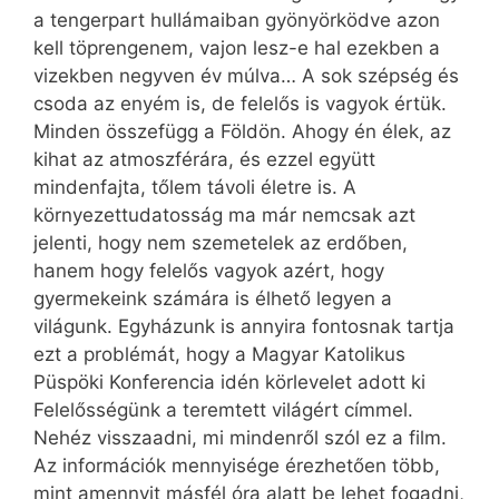
a tengerpart hullámaiban gyönyörködve azon
kell töprengenem, vajon lesz-e hal ezekben a
vizekben negyven év múlva… A sok szépség és
csoda az enyém is, de felelős is vagyok értük.
Minden összefügg a Földön. Ahogy én élek, az
kihat az atmoszférára, és ezzel együtt
mindenfajta, tőlem távoli életre is. A
környezettudatosság ma már nemcsak azt
jelenti, hogy nem szemetelek az erdőben,
hanem hogy felelős vagyok azért, hogy
gyermekeink számára is élhető legyen a
világunk. Egyházunk is annyira fontosnak tartja
ezt a problémát, hogy a Magyar Katolikus
Püspöki Konferencia idén körlevelet adott ki
Felelősségünk a teremtett világért címmel.
Nehéz visszaadni, mi mindenről szól ez a film.
Az információk mennyisége érezhetően több,
mint amennyit másfél óra alatt be lehet fogadni,