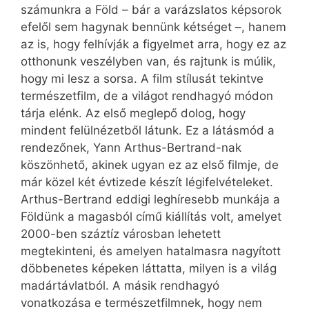
számunkra a Föld – bár a varázslatos képsorok
efelől sem hagynak bennünk kétséget –, hanem
az is, hogy felhívják a figyelmet arra, hogy ez az
otthonunk veszélyben van, és rajtunk is múlik,
hogy mi lesz a sorsa. A film stílusát tekintve
természetfilm, de a világot rendhagyó módon
tárja elénk. Az első meglepő dolog, hogy
mindent felülnézetből látunk. Ez a látásmód a
rendezőnek, Yann Arthus-Bertrand-nak
köszönhető, akinek ugyan ez az első filmje, de
már közel két évtizede készít légifelvételeket.
Arthus-Bertrand eddigi leghíresebb munkája a
Földünk a magasból című kiállítás volt, amelyet
2000-ben száztíz városban lehetett
megtekinteni, és amelyen hatalmasra nagyított
döbbenetes képeken láttatta, milyen is a világ
madártávlatból. A másik rendhagyó
vonatkozása e természetfilmnek, hogy nem