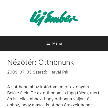
Kilépés
a
tartalomba
Menü
Nézőtér: Otthonunk
2009-07-05
Szerző:
Hervai Pál
Az otthonomhoz kötődöm, mert az enyém.
Belőle élek. De az otthonom is függ tőlem, mert
én is kellek ahhoz, hogy otthonná váljon, és
ahhoz, hogy mások is otthon érezzék benne