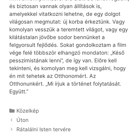
és biztosan vannak olyan állítások is,
amelyekkel vitatkozni lehetne, de egy dolgot
világosan megmutat: új korba érkeztünk. Vagy
komolyan vesszük a teremtett világot, vagy egy
kilátástalan jövőbe sodor bennünket a
felgyorsult fejlődés. Sokat gondolkoztam a film
vége felé többször elhangzó mondaton: „Késő
pesszimistának lenni”, de így van. Előre kell
tekinteni, és komolyan meg kell vizsgálni, hogy
én mit tehetek az Otthonomért. Az
Otthonunkért. „Mi írjuk a történet folytatását.
Együtt.”
Kategória
Közelkép
Úton
Rátalálni Isten tervére