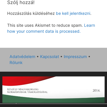
Szólj hozzá!
Hozzászólás küldéséhez
be kell jelentkezni
.
This site uses Akismet to reduce spam.
Learn
how your comment data is processed.
Adatvédelem
•
Kapcsolat
•
Impresszum
•
Rólunk
„Az Új Ember katolikus hetilap 2014. évi működésének