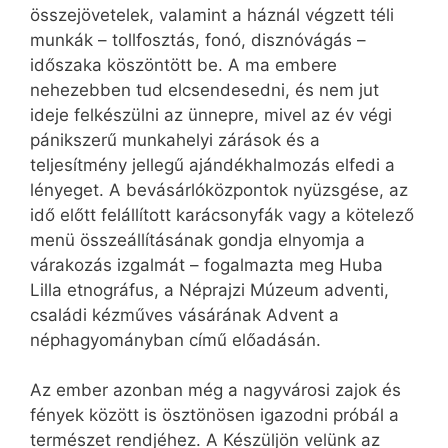
összejövetelek, valamint a háznál végzett téli
munkák – tollfosztás, fonó, disznóvágás –
időszaka köszöntött be. A ma embere
nehezebben tud elcsendesedni, és nem jut
ideje felkészülni az ünnepre, mivel az év végi
pánikszerű munkahelyi zárások és a
teljesítmény jellegű ajándékhalmozás elfedi a
lényeget. A bevásárlóközpontok nyüzsgése, az
idő előtt felállított karácsonyfák vagy a kötelező
menü összeállításának gondja elnyomja a
várakozás izgalmát – fogalmazta meg Huba
Lilla etnográfus, a Néprajzi Múzeum adventi,
családi kézműves vásárának Advent a
néphagyományban című előadásán.
Az ember azonban még a nagyvárosi zajok és
fények között is ösztönösen igazodni próbál a
természet rendjéhez. A Készüljön velünk az