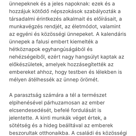
ünnepeknek és a jeles napoknak: ezek és a
hozzájuk kötődő népszokások szabályozták a
társadalmi érintkezés alkalmait és előírásait, a
munkavégzés rendjét, az életmódot, valamint
az egyéni és közösségi ünnepeket. A kalendáris
ünnepek a falusi embert kiemelték a
hétköznapok egyhangúságából és
nehézségeiből, ezért nagy hangsúlyt kaptak az
előkészületek, amelyek hozzásegítették az
embereket ahhoz, hogy testben és lélekben is
mélyen átélhessék az ünnep örömét.
A parasztság számára a tél a természet
elpihenésével párhuzamosan az ember
elcsendesedését, befelé fordulását is
jelentette. A kinti munkák véget értek, a
sötétség és a hideg beálltával az emberek
beszorultak otthonaikba. A családi és közösségi