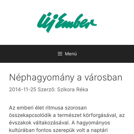
Kilépés
a
tartalomba
Menü
Néphagyomány a városban
2014-11-25
Szerző:
Szikora Réka
Az emberi élet ritmusa szorosan
összekapcsolódik a természet körforgásával, az
évszakok váltakozásával. A hagyományos
kultúrában fontos szerepük volt a naptári