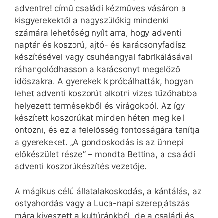
adventre! című családi kézműves vásáron a
kisgyerekektől a nagyszülőkig mindenki
számára lehetőség nyílt arra, hogy adventi
naptár és koszorú, ajtó- és karácsonyfadísz
készítésével vagy csuhéangyal fabrikálásával
ráhangolódhasson a karácsonyt megelőző
időszakra. A gyerekek kipróbálhatták, hogyan
lehet adventi koszorút alkotni vizes tűzőhabba
helyezett termésekből és virágokból. Az így
készített koszorúkat minden héten meg kell
öntözni, és ez a felelősség fontosságára tanítja
a gyerekeket. „A gondoskodás is az ünnepi
előkészület része” – mondta Bettina, a családi
adventi koszorúkészítés vezetője.
A mágikus célú állatalakoskodás, a kántálás, az
ostyahordás vagy a Luca-napi szerepjátszás
mára kiveszett a kultúránkból, de a családi és