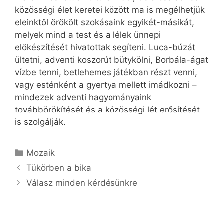
közösségi élet keretei között ma is megélhetjük
eleinktől örökölt szokásaink egyikét-másikát,
melyek mind a test és a lélek ünnepi
előkészítését hivatottak segíteni. Luca-búzát
ültetni, adventi koszorút bütykölni, Borbála-ágat
vízbe tenni, betlehemes játékban részt venni,
vagy esténként a gyertya mellett imádkozni –
mind­ezek adventi hagyományaink
továbbörökítését és a közösségi lét erősítését
is szolgálják.
Kategória
Mozaik
Tükörben a bika
Válasz minden kérdésünkre