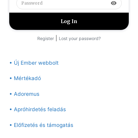
visibility
|
Register
Lost your password?
• Új Ember webbolt
• Mértékadó
• Adoremus
• Apróhirdetés feladás
• Előfizetés és támogatás