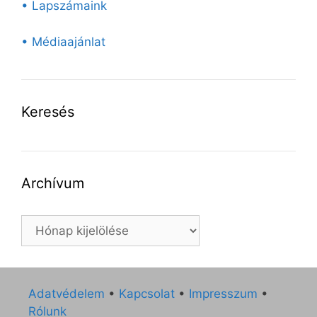
• Lapszámaink
• Médiaajánlat
Keresés
Archívum
Archívum
Adatvédelem
•
Kapcsolat
•
Impresszum
•
Rólunk