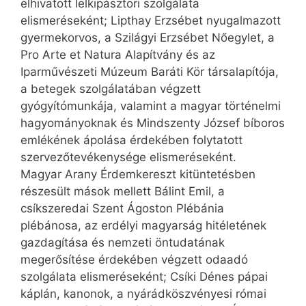
elhivatott lelkipásztori szolgálata
elismeréseként; Lipthay Erzsébet nyugalmazott
gyermekorvos, a Szilágyi Erzsébet Nőegylet, a
Pro Arte et Natura Alapítvány és az
Iparművészeti Múzeum Baráti Kör társalapítója,
a betegek szolgálatában végzett
gyógyítómunkája, valamint a magyar történelmi
hagyományoknak és Mindszenty József bíboros
emlékének ápolása érdekében folytatott
szervezőtevékenysége elismeréseként.
Magyar Arany Érdemkereszt kitüntetésben
részesült mások mellett Bálint Emil, a
csíkszeredai Szent Ágoston Plébánia
plébánosa, az erdélyi magyarság hitéletének
gazdagítása és nemzeti öntudatának
megerősítése érdekében végzett odaadó
szolgálata elismeréseként; Csíki Dénes pápai
káplán, kanonok, a nyárádköszvényesi római