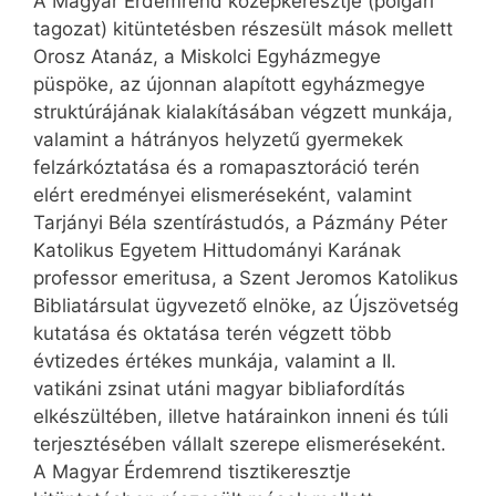
A Magyar Érdemrend középkeresztje (polgári
tagozat) kitüntetésben részesült mások mellett
Orosz Atanáz, a Miskolci Egyházmegye
püspöke, az újonnan alapított egyházmegye
struktúrájának kialakításában végzett munkája,
valamint a hátrányos helyzetű gyermekek
felzárkóztatása és a romapasztoráció terén
elért eredményei elismeréseként, valamint
Tarjányi Béla szentírástudós, a Pázmány Péter
Katolikus Egyetem Hittudományi Karának
professor emeritusa, a Szent Jeromos Katolikus
Bibliatársulat ügyvezető elnöke, az Újszövetség
kutatása és oktatása terén végzett több
évtizedes értékes munkája, valamint a II.
vatikáni zsinat utáni magyar bibliafordítás
elkészültében, illetve határainkon inneni és túli
terjesztésében vállalt szerepe elismeréseként.
A Magyar Érdemrend tisztikeresztje