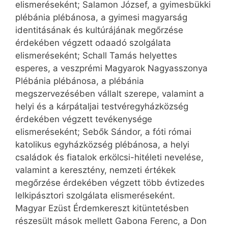
elismeréseként; Salamon József, a gyimesbükki
plébánia plébánosa, a gyimesi magyarság
identitásának és kultúrájának megőrzése
érdekében végzett odaadó szolgálata
elismeréseként; Schall Tamás helyettes
esperes, a veszprémi Magyarok Nagyasszonya
Plébánia plébánosa, a plébánia
megszervezésében vállalt szerepe, valamint a
helyi és a kárpátaljai testvéregyházközség
érdekében végzett tevékenysége
elismeréseként; Sebők Sándor, a fóti római
katolikus egyházközség plébánosa, a helyi
családok és fiatalok erkölcsi-hitéleti nevelése,
valamint a keresztény, nemzeti értékek
megőrzése érdekében végzett több évtizedes
lelkipásztori szolgálata elismeréseként.
Magyar Ezüst Érdemkereszt kitüntetésben
részesült mások mellett Gabona Ferenc, a Don