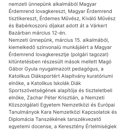
nemzeti ünnepünk alkalmából Magyar
Érdemrend lovagkereszt, Magyar Érdemrend
tisztikereszt, Érdemes Művész, Kiváló Művész
és Babérkoszorú díjakat adott át a Várkert
Bazárban március 12-én.
Nemzeti ünnepünk, március 15. alkalmából,
kiemelkedő színvonalú munkájáért a Magyar
Érdemrend lovagkeresztje (polgári tagozat)
kitüntetésben részesült mások mellett Magó
Gábor Gyula nyugalmazott pedagógus, a
Katolikus Diáksportért Alapítvány kuratóriumi
elnöke, a Katolikus Iskolák Diák
Sportszövetségének alapítója és tiszteletbeli
elnöke, Zachar Péter Krisztián, a Nemzeti
Közszolgálati Egyetem Nemzetközi és Európai
Tanulmányok Kara Nemzetközi Kapcsolatok és
Diplomácia Tanszéké­nek tanszékvezető
egyetemi docense, a Keresztény Értelmiségiek