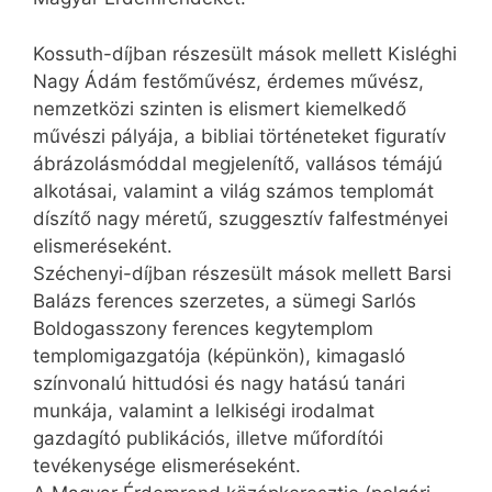
Kossuth-díjban részesült mások mellett Kisléghi
Nagy Ádám festőművész, érdemes művész,
nemzetközi szinten is elismert kiemelkedő
művészi pályája, a bibliai történeteket figuratív
ábrázolásmóddal megjelenítő, vallásos témájú
alkotásai, valamint a világ számos templomát
díszítő nagy méretű, szuggesztív falfestményei
elismeréseként.
Széchenyi-díjban részesült mások mellett Barsi
Balázs ferences szerzetes, a sümegi Sarlós
Boldogasszony ferences kegytemplom
templomigazgatója (képünkön), kimagasló
színvonalú hittudósi és nagy hatású tanári
munkája, valamint a lelkiségi irodalmat
gazdagító publikációs, illetve műfordítói
tevékenysége elismeréseként.