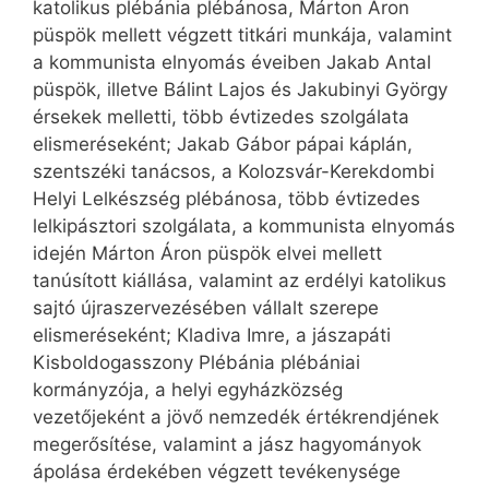
katolikus plébánia plébánosa, Márton Áron
püspök mellett végzett titkári munkája, valamint
a kommunista elnyomás éveiben Jakab Antal
püspök, illetve Bálint Lajos és Jakubinyi György
érsekek melletti, több évtizedes szolgálata
elismeréseként; Jakab Gábor pápai káplán,
szentszéki tanácsos, a Kolozsvár-Kerekdombi
Helyi Lelkészség plébánosa, több évtizedes
lelkipásztori szolgálata, a kommunista elnyomás
idején Márton Áron püspök elvei mellett
tanúsított kiállása, valamint az erdélyi katolikus
sajtó újraszervezésében vállalt szerepe
elismeréseként; Kladiva Imre, a jászapáti
Kisboldogasszony Plébánia plébániai
kormányzója, a helyi egyházközség
vezetőjeként a jövő nemzedék értékrendjének
megerősítése, valamint a jász hagyományok
ápolása érdekében végzett tevékenysége