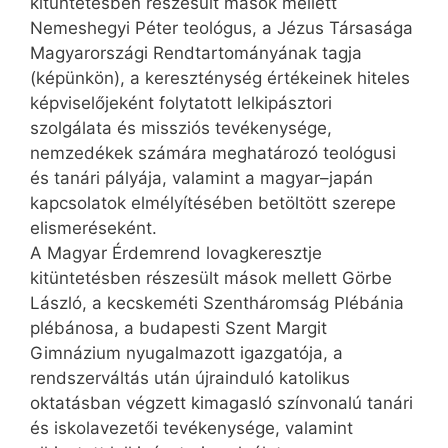
kitüntetésben részesült mások mellett
Nemeshegyi Péter teológus, a Jézus Társasága
Magyarországi Rendtartományának tagja
(képünkön), a kereszténység értékeinek hiteles
képviselőjeként folytatott lelkipásztori
szolgálata és missziós tevékenysége,
nemzedékek számára meghatározó teológusi
és tanári pályája, valamint a magyar–japán
kapcsolatok elmélyítésében betöltött szerepe
elismeréseként.
A Magyar Érdemrend lovagkeresztje
kitüntetésben részesült mások mellett Görbe
László, a kecskeméti Szentháromság Plébánia
plébánosa, a budapesti Szent Margit
Gimnázium nyugalmazott igazgatója, a
rendszerváltás után újrainduló katolikus
oktatásban végzett kimagasló színvonalú tanári
és iskolavezetői tevékenysége, valamint