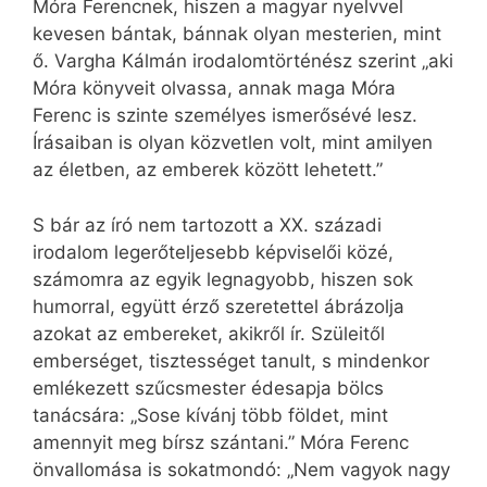
Móra Ferencnek, hiszen a magyar nyelvvel
kevesen bántak, bánnak olyan mesterien, mint
ő. Vargha Kálmán irodalomtörténész szerint „aki
Móra könyveit olvassa, annak maga Móra
Ferenc is szinte személyes ismerősévé lesz.
Írásaiban is olyan közvetlen volt, mint amilyen
az életben, az emberek között lehetett.”
S bár az író nem tartozott a XX. századi
irodalom legerőteljesebb képviselői közé,
számomra az egyik legnagyobb, hiszen sok
humorral, együtt érző szeretettel ábrázolja
azokat az embereket, akikről ír. Szüleitől
emberséget, tisztességet tanult, s mindenkor
emlékezett szűcsmester édesapja bölcs
tanácsára: „Sose kívánj több földet, mint
amennyit meg bírsz szántani.” Móra Ferenc
önvallomása is sokatmondó: „Nem vagyok nagy