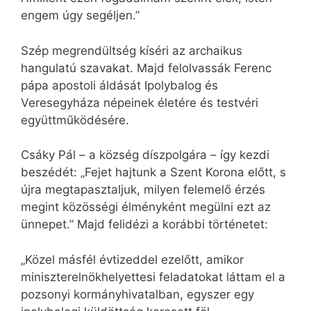
engem úgy segéljen.”
Szép megrendültség kíséri az archaikus
hangulatú szavakat. Majd felolvassák Ferenc
pápa apostoli áldását Ipolybalog és
Veresegyháza népeinek életére és testvéri
együttműködésére.
Csáky Pál – a község díszpolgára – így kezdi
beszédét: „Fejet hajtunk a Szent Korona előtt, s
újra megtapasztaljuk, milyen felemelő érzés
megint közösségi élményként megülni ezt az
ünnepet.” Majd felidézi a korábbi történetet:
„Közel másfél évtizeddel ezelőtt, amikor
miniszterelnökhelyettesi feladatokat láttam el a
pozsonyi kormányhivatalban, egyszer egy