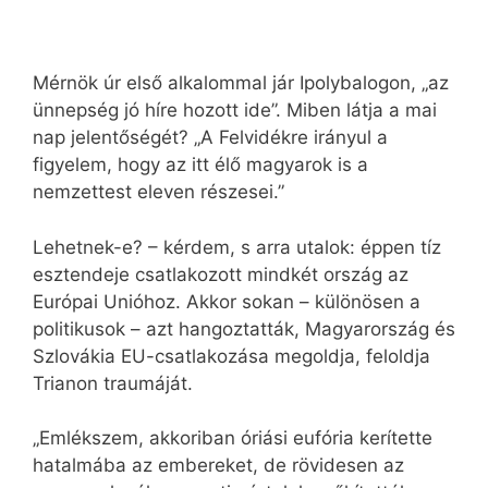
Mérnök úr első alkalommal jár Ipolybalogon, „az
ünnepség jó híre hozott ide”. Miben látja a mai
nap jelentőségét? „A Felvidékre irányul a
figyelem, hogy az itt élő magyarok is a
nemzettest eleven részesei.”
Lehetnek-e? – kérdem, s arra utalok: éppen tíz
esztendeje csatlakozott mindkét ország az
Európai Unióhoz. Akkor sokan – különösen a
politikusok – azt hangoztatták, Magyarország és
Szlovákia EU-csatlakozása megoldja, feloldja
Trianon traumáját.
„Emlékszem, akkoriban óriási eufória kerítette
hatalmába az embereket, de rövidesen az