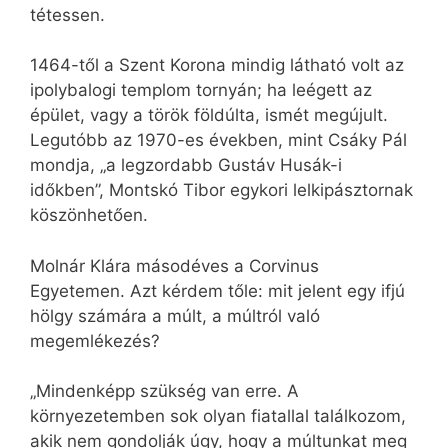
tétessen.
1464-től a Szent Korona mindig látható volt az
ipolybalogi templom tornyán; ha leégett az
épület, vagy a török földúlta, ismét megújult.
Legutóbb az 1970-es években, mint Csáky Pál
mondja, „a legzordabb Gustáv Husák-i
időkben”, Montskó Tibor egykori lelkipásztornak
köszönhetően.
Molnár Klára másodéves a Corvinus
Egyetemen. Azt kérdem tőle: mit jelent egy ifjú
hölgy számára a múlt, a múltról való
megemlékezés?
„Mindenképp szükség van erre. A
környezetemben sok olyan fiatallal találkozom,
akik nem gondolják úgy, hogy a múltunkat meg