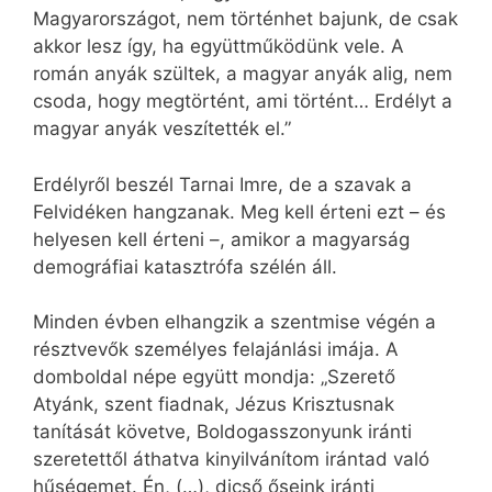
Magyarországot, nem történhet bajunk, de csak
akkor lesz így, ha együttműködünk vele. A
román anyák szültek, a magyar anyák alig, nem
csoda, hogy megtörtént, ami történt… Erdélyt a
magyar anyák veszítették el.”
Erdélyről beszél Tarnai Imre, de a szavak a
Felvidéken hangzanak. Meg kell érteni ezt – és
helyesen kell érteni –, amikor a magyarság
demográfiai katasztrófa szélén áll.
Minden évben elhangzik a szentmise végén a
résztvevők személyes felajánlási imája. A
domboldal népe együtt mondja: „Szerető
Atyánk, szent fiadnak, Jézus Krisztusnak
tanítását követve, Boldogasszonyunk iránti
szeretettől áthatva kinyilvánítom irántad való
hűségemet. Én, (…), dicső őseink iránti