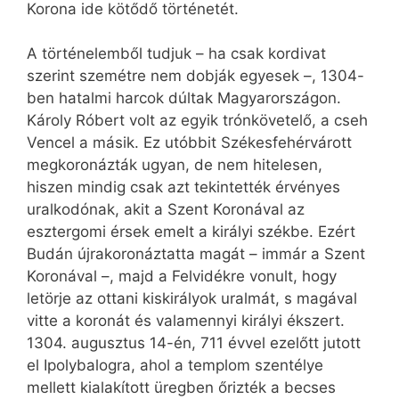
Korona ide kötődő történetét.
A történelemből tudjuk – ha csak kordivat
szerint szemétre nem dobják egyesek –, 1304-
ben hatalmi harcok dúltak Magyarországon.
Károly Róbert volt az egyik trónkövetelő, a cseh
Vencel a másik. Ez utóbbit Székesfehérvárott
megkoronázták ugyan, de nem hitelesen,
hiszen mindig csak azt tekintették érvényes
uralkodónak, akit a Szent Koronával az
esztergomi érsek emelt a királyi székbe. Ezért
Budán újrakoronáztatta magát – immár a Szent
Koronával –, majd a Felvidékre vonult, hogy
letörje az ottani kiskirályok uralmát, s magával
vitte a koronát és valamennyi királyi ékszert.
1304. augusztus 14-én, 711 évvel ezelőtt jutott
el Ipolybalogra, ahol a templom szentélye
mellett kialakított üregben őrizték a becses