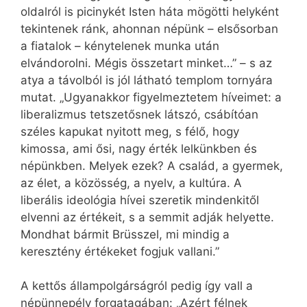
oldalról is picinykét Isten háta mögötti helyként
tekintenek ránk, ahonnan népünk – elsősorban
a fiatalok – kénytelenek munka után
elvándorolni. Mégis összetart minket…” – s az
atya a távolból is jól látható templom tornyára
mutat. „Ugyanakkor figyelmeztetem híveimet: a
liberalizmus tetszetősnek látszó, csábítóan
széles kapukat nyitott meg, s félő, hogy
kimossa, ami ősi, nagy érték lelkünkben és
népünkben. Melyek ezek? A család, a gyermek,
az élet, a közösség, a nyelv, a kultúra. A
liberális ideológia hívei szeretik mindenkitől
elvenni az értékeit, s a semmit adják helyette.
Mondhat bármit Brüsszel, mi mindig a
keresztény értékeket fogjuk vallani.”
A kettős állampolgárságról pedig így vall a
népünnepély forgatagában: „Azért félnek