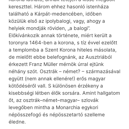
kereszttel. Három ehhez hasonló istenháza
található a Kárpát-medencében, időben
közülük első az ipolybalogi, vagy, ahogy a
helyiek mondják röviden, „a balogi”.
Előkívánkozik annak története, miért került a
toronyra 1464-ben a korona, s tíz évvel ezelőtt
a templomba a Szent Korona hiteles másolata,
de mielőtt ebbe belefognánk, az Ausztriából
érkezett Franz Müller mérnök úrral ejtünk
néhány szót. Osztrák – német? – származásával
együtt (nem annak ellenére!) erős magyar
kötődéséről vall. S különösen érzékeny a
kisebbségi létben élők sorsára. Amint hallgatom
őt, az osztrák–német–magyar– szlovák
levegőben mintha a Monarchia egykori
népösszefogó és népösszetartó szelleme
éledne.