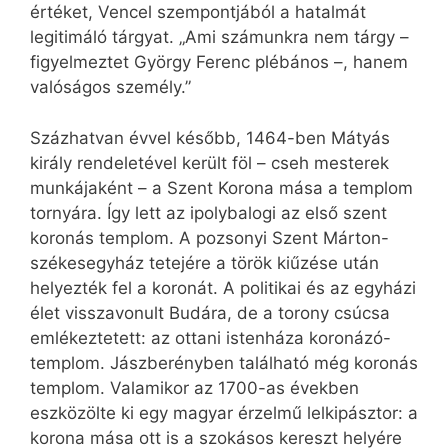
értéket, Vencel szempontjából a hatalmát
legitimáló tárgyat. „Ami számunkra nem tárgy –
figyelmeztet György Ferenc plébános –, hanem
valóságos személy.”
Százhatvan évvel később, 1464-ben Mátyás
király rendeletével került föl – cseh mesterek
munkájaként – a Szent Korona mása a templom
tornyára. Így lett az ipolybalogi az első szent
koronás templom. A pozsonyi Szent Márton-
székesegyház tetejére a török kiűzése után
helyezték fel a koronát. A politikai és az egyházi
élet visszavonult Budára, de a torony csúcsa
emlékeztetett: az ottani istenháza koronázó-
templom. Jászberényben található még koronás
templom. Valamikor az 1700-as években
eszközölte ki egy magyar érzelmű lelkipásztor: a
korona mása ott is a szokásos kereszt helyére