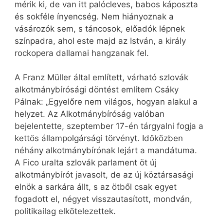
mérik ki, de van itt palócleves, babos káposzta
és sokféle ínyencség. Nem hiányoznak a
vásározók sem, s táncosok, előadók lépnek
színpadra, ahol este majd az István, a király
rockopera dallamai hangzanak fel.
A Franz Müller által említett, várható szlovák
alkotmánybírósági döntést említem Csáky
Pálnak: „Egyelőre nem világos, hogyan alakul a
helyzet. Az Alkotmánybíróság valóban
bejelentette, szeptember 17-én tárgyalni fogja a
kettős állampolgársági törvényt. Időközben
néhány alkotmánybírónak lejárt a mandátuma.
A Fico uralta szlovák parlament öt új
alkotmánybírót javasolt, de az új köztársasági
elnök a sarkára állt, s az ötből csak egyet
fogadott el, négyet visszautasított, mondván,
politikailag elkötelezettek.