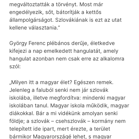
megváltoztatták a törvényt. Most már
engedélyezik, sőt, bátorítják a kettős
állampolgárságot. Szlovákiának is ezt az utat
kellene választania.”
György Ferenc plébános derűje, életkedve
kifejezi a nap emelkedett hangulatát, amely
hangulat azonban nem csak erre az alkalomra
szól:
„Milyen itt a magyar élet? Egészen remek.
Jelenleg a faluból senki nem jár szlovák
iskolába, illetve megfordítva: mindenki magyar
iskolában tanul. Magyar iskola működik, magyar
diákokkal. Bár a mi vidékünk amolyan senki
földje; a szlovák – csehszlovák – kormány nem
telepített ide ipart, mert érezte, a terület
bármikor Magyarországé lehet, s magyar