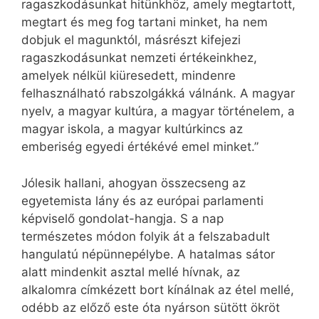
ragaszkodásunkat hitünkhöz, amely megtartott,
megtart és meg fog tartani minket, ha nem
dobjuk el magunktól, másrészt kifejezi
ragaszkodásunkat nemzeti értékeinkhez,
amelyek nélkül kiüresedett, mindenre
felhasználható rabszolgákká válnánk. A magyar
nyelv, a magyar kultúra, a magyar történelem, a
magyar iskola, a magyar kultúrkincs az
emberiség egyedi értékévé emel minket.”
Jólesik hallani, ahogyan összecseng az
egyetemista lány és az európai parlamenti
képviselő gondolat-hangja. S a nap
természetes módon folyik át a felszabadult
hangulatú népünnepélybe. A hatalmas sátor
alatt mindenkit asztal mellé hívnak, az
alkalomra címkézett bort kínálnak az étel mellé,
odébb az előző este óta nyárson sütött ökröt