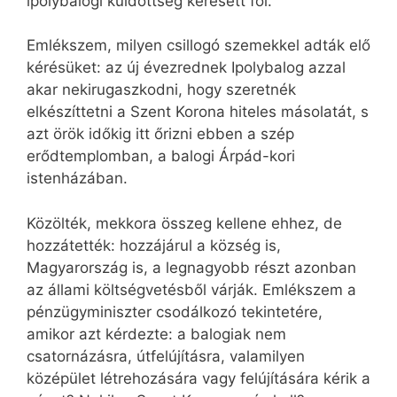
ipolybalogi küldöttség keresett föl.
Emlékszem, milyen csillogó szemekkel adták elő
kérésüket: az új évezrednek Ipolybalog azzal
akar nekirugaszkodni, hogy szeretnék
elkészíttetni a Szent Korona hiteles másolatát, s
azt örök időkig itt őrizni ebben a szép
erődtemplomban, a balogi Árpád-kori
istenházában.
Közölték, mekkora összeg kellene ehhez, de
hozzátették: hozzájárul a község is,
Magyarország is, a legnagyobb részt azonban
az állami költségvetésből várják. Emlékszem a
pénzügyminiszter csodálkozó tekintetére,
amikor azt kérdezte: a balogiak nem
csatornázásra, útfelújításra, valamilyen
középület létrehozására vagy felújítására kérik a