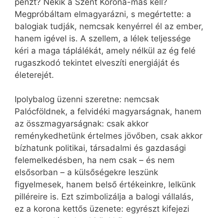
pénzt? Nekik a Szent Korona-más kell?
Megpróbáltam elmagyarázni, s megértette: a
balogiak tudják, nemcsak kenyérrel él az ember,
hanem igével is. A szellem, a lélek teljessége
kéri a maga táplálékát, amely nélkül az ég felé
rugaszkodó tekintet elveszíti energiáját és
életerejét.
Ipolybalog üzenni szeretne: nemcsak
Palócföldnek, a felvidéki magyarságnak, hanem
az összmagyarságnak: csak akkor
reménykedhetünk értelmes jövőben, csak akkor
bízhatunk politikai, társadalmi és gazdasági
felemelkedésben, ha nem csak – és nem
elsősorban – a külsőségekre leszünk
figyelmesek, hanem belső értékeinkre, lelkünk
pilléreire is. Ezt szimbolizálja a balogi vállalás,
ez a korona kettős üzenete: egyrészt kifejezi