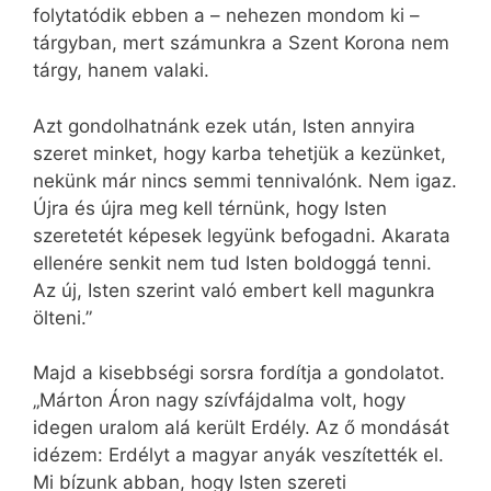
folytatódik ebben a – nehezen mondom ki –
tárgyban, mert számunkra a Szent Korona nem
tárgy, hanem valaki.
Azt gondolhatnánk ezek után, Isten annyira
szeret minket, hogy karba tehetjük a kezünket,
nekünk már nincs semmi tennivalónk. Nem igaz.
Újra és újra meg kell térnünk, hogy Isten
szeretetét képesek legyünk befogadni. Akarata
ellenére senkit nem tud Isten boldoggá tenni.
Az új, Isten szerint való embert kell magunkra
ölteni.”
Majd a kisebbségi sorsra fordítja a gondolatot.
„Márton Áron nagy szívfájdalma volt, hogy
idegen uralom alá került Erdély. Az ő mondását
idézem: Erdélyt a magyar anyák veszítették el.
Mi bízunk abban, hogy Isten szereti