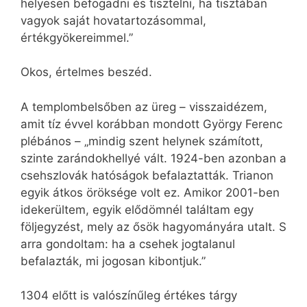
helyesen befogadni és tisztelni, ha tisztában
vagyok saját hovatartozásommal,
értékgyökereimmel.”
Okos, értelmes beszéd.
A templombelsőben az üreg – visszaidézem,
amit tíz évvel korábban mondott György Ferenc
plébános – „mindig szent helynek számított,
szinte zarándokhellyé vált. 1924-ben azonban a
csehszlovák hatóságok befalaztatták. Trianon
egyik átkos öröksége volt ez. Amikor 2001-ben
idekerültem, egyik elődömnél találtam egy
följegyzést, mely az ősök hagyományára utalt. S
arra gondoltam: ha a csehek jogtalanul
befalazták, mi jogosan kibontjuk.”
1304 előtt is valószínűleg értékes tárgy