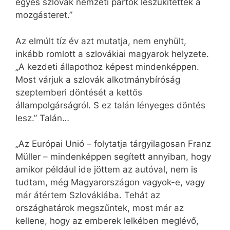
egyes szlovák nemzeti pártok leszűkítették a
mozgásteret.”
Az elmúlt tíz év azt mutatja, nem enyhült,
inkább romlott a szlovákiai magyarok helyzete.
„A kezdeti állapothoz képest mindenképpen.
Most várjuk a szlovák alkotmánybíróság
szeptemberi döntését a kettős
állampolgárságról. S ez talán lényeges döntés
lesz.” Talán…
„Az Európai Unió – folytatja tárgyilagosan Franz
Müller – mindenképpen segített annyiban, hogy
amikor például ide jöttem az autóval, nem is
tudtam, még Magyarországon vagyok-e, vagy
már átértem Szlovákiába. Tehát az
országhatárok megszűntek, most már az
kellene, hogy az emberek lelkében meglévő,