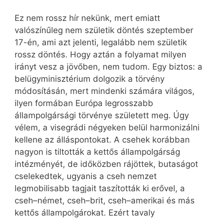
Ez nem rossz hír nekünk, mert emiatt
valószínűleg nem születik döntés szeptember
17-én, ami azt jelenti, legalább nem születik
rossz döntés. Hogy aztán a folyamat milyen
irányt vesz a jövőben, nem tudom. Egy biztos: a
belügyminisztérium dolgozik a törvény
módosításán, mert mindenki számára világos,
ilyen formában Európa legrosszabb
állampolgársági törvénye született meg. Úgy
vélem, a visegrádi négyeken belül harmonizálni
kellene az álláspontokat. A csehek korábban
nagyon is tiltották a kettős állampolgárság
intézményét, de időközben rájöttek, butaságot
cselekedtek, ugyanis a cseh nemzet
legmobilisabb tagjait taszították ki erővel, a
cseh–német, cseh–brit, cseh–amerikai és más
kettős állampolgárokat. Ezért tavaly