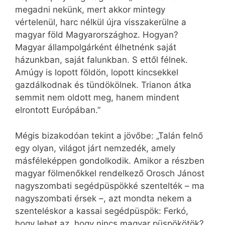
megadni nekünk, mert akkor mintegy
vértelenül, harc nélkül újra visszakerülne a
magyar föld Magyarországhoz. Hogyan?
Magyar állampolgárként élhetnénk saját
házunkban, saját falunkban. S ettől félnek.
Amúgy is lopott földön, lopott kincsekkel
gazdálkodnak és tündökölnek. Trianon átka
semmit nem oldott meg, hanem mindent
elrontott Európában.”
Mégis bizakodóan tekint a jövőbe: „Talán felnő
egy olyan, világot járt nemzedék, amely
másféleképpen gondolkodik. Amikor a részben
magyar fölmenőkkel rendelkező Orosch Jánost
nagyszombati segédpüspökké szentelték – ma
nagyszombati érsek –, azt mondta nekem a
szenteléskor a kassai segédpüspök: Ferkó,
hogy lehet az, hogy nincs magyar püspökötök?