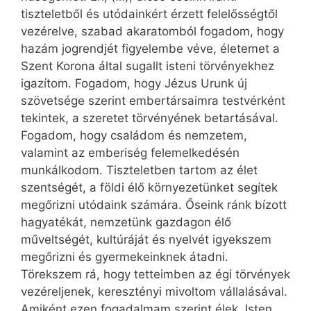
tiszteletből és utódainkért érzett felelősségtől
vezérelve, szabad akaratomból fogadom, hogy
hazám jogrendjét figyelembe véve, életemet a
Szent Korona által sugallt isteni törvényekhez
igazítom. Fogadom, hogy Jézus Urunk új
szövetsége szerint embertársaimra testvérként
tekintek, a szeretet törvényének betartásával.
Fogadom, hogy családom és nemzetem,
valamint az emberiség felemelkedésén
munkálkodom. Tiszteletben tartom az élet
szentségét, a földi élő környezetünket segítek
megőrizni utódaink számára. Őseink ránk bízott
hagyatékát, nemzetünk gazdagon élő
műveltségét, kultúráját és nyelvét igyekszem
megőrizni és gyermekeinknek átadni.
Törekszem rá, hogy tetteimben az égi törvények
vezéreljenek, keresztényi mivoltom vállalásával.
Amiként ezen fogadalmam szerint élek, Isten