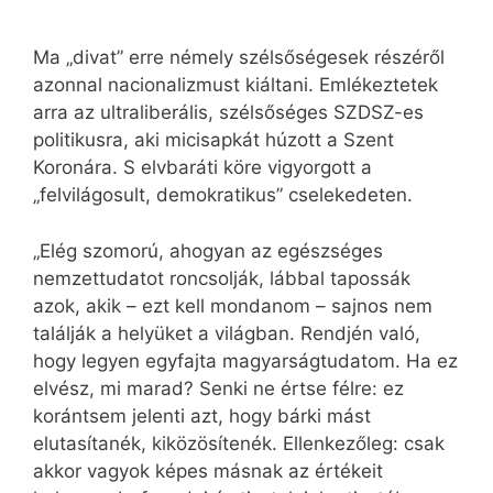
Ma „divat” erre némely szélsőségesek részéről
azonnal nacionalizmust kiáltani. Emlékeztetek
arra az ultraliberális, szélsőséges SZDSZ-es
politikusra, aki micisapkát húzott a Szent
Koronára. S elvbaráti köre vigyorgott a
„felvilágosult, demokratikus” cselekedeten.
„Elég szomorú, ahogyan az egészséges
nemzettudatot roncsolják, lábbal tapossák
azok, akik – ezt kell mondanom – sajnos nem
találják a helyüket a világban. Rendjén való,
hogy legyen egyfajta magyarságtudatom. Ha ez
elvész, mi marad? Senki ne értse félre: ez
korántsem jelenti azt, hogy bárki mást
elutasítanék, kiközösítenék. Ellenkezőleg: csak
akkor vagyok képes másnak az értékeit