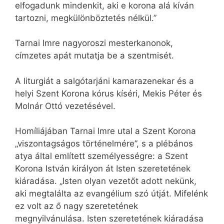
elfogadunk mindenkit, aki e korona alá kíván
tartozni, megkülönböztetés nélkül.”
Tarnai Imre nagyoroszi mesterkanonok,
címzetes apát mutatja be a szentmisét.
A liturgiát a salgótarjáni kamarazenekar és a
helyi Szent Korona kórus kíséri, Mekis Péter és
Molnár Ottó vezetésével.
Homíliájában Tarnai Imre utal a Szent Korona
„viszontagságos történelmére”, s a plébános
atya által említett személyességre: a Szent
Korona István királyon át Isten szeretetének
kiáradása. „Isten olyan vezetőt adott nekünk,
aki megtalálta az evangélium szó útját. Mifelénk
ez volt az ő nagy szeretetének
megnyilvánulása. Isten szeretetének kiáradása