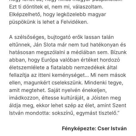
Ezt ti döntitek el, nem mi, válaszoltam.
Elképzelhető, hogy legközelebb magyar
püspökünk is lehet a Felvidéken.
A szélsőséges, bujtogató erők lassan talán
eltűnnek, Ján Slota már nem tud hatékonyan és
hatásosan megszólalni a médiában sem. Bízunk
abban, hogy Európa valóban értéket hordozó
életszemlélete a fiatalabb nemzedékek által
fellazítja az itteni keménységet… Mi nem mások
ellen, magunkért cselekszünk. Mindenki tegye,
amit megtehet. Saját nyelvén énekeljen,
imádkozzon, éltesse kultúráját, a Jóisten meg
áldja meg, ekkor lehet szép az élet, amint Szent
István mondotta: sokszínű, egymást tisztelő.”
Fényképezte: Cser István