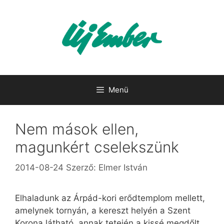
Kilépés
a
tartalomba
Menü
Nem mások ellen,
magunkért cselekszünk
2014-08-24
Szerző:
Elmer István
Elhaladunk az Árpád-kori erődtemplom mellett,
amelynek tornyán, a kereszt helyén a Szent
Korona látható, annak tetején a kissé megdőlt