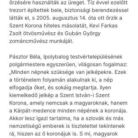
őrzésére használták az üreget. Tíz évvel ezelőtt
trezort építettek bele, biztonsági berendezéssel
látták el, s 2005. augusztus 14. óta ott őrzik a
Szent Korona hiteles másolatát, Kevi Farkas
Zsolt ötvösművész és Gubán György
zománcművész munkáját.
Pásztor Béla, Ipolybalog testvértelepülésének
polgármestere egyszerűen, világosan fogalmaz:
„Minden népnek szüksége van jelképekre. Ezek
a történelem folyamán alakulnak ki, a nép
elfogadja őket, és sokáig megtartja. Ilyen
kiemelkedő jelkép a Szent István-i Szent
Korona, amely nemcsak a magyaroknak, hanem
a Kárpát-medence minden népének a koronája.
Akkor lesz igazi tartalma, ha a szlovák és más
nemzetiségű emberek is tisztelettel tekintenek
rá, hiszen az ő koronájuk is. S mi, magyarok