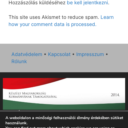
Hozzászólás küldéséhez
be kell jelentkezni
.
This site uses Akismet to reduce spam.
Learn
how your comment data is processed.
Adatvédelem
•
Kapcsolat
•
Impresszum
•
Rólunk
„Az Új Ember katolikus hetilap 2014. évi működésének
A weboldalon a minőségi felhasználói élmény érdekében sütiket
támogatását az EGYH-KCP-14-P-0121 sz. támogatási
használunk.
szerződés keretében 3 000 000 Ft összegben támogatta az