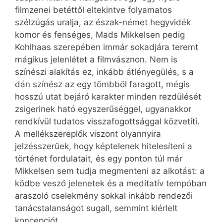
filmzenei betéttől eltekintve folyamatos
szélzúgás uralja, az észak-német hegyvidék
komor és fenséges, Mads Mikkelsen pedig
Kohlhaas szerepében immár sokadjára teremt
mágikus jelenlétet a filmvásznon. Nem is
színészi alakítás ez, inkább átlényegülés, s a
dán színész az egy tömbből faragott, mégis
hosszú utat bejáró karakter minden rezdülését
zsigerinek ható egyszerűséggel, ugyanakkor
rendkívül tudatos visszafogottsággal közvetíti.
A mellékszereplők viszont olyannyira
jelzésszerűek, hogy képtelenek hitelesíteni a
történet fordulatait, és egy ponton túl már
Mikkelsen sem tudja megmenteni az alkotást: a
ködbe vesző jelenetek és a meditatív tempóban
araszoló cselekmény sokkal inkább rendezői
tanácstalanságot sugall, semmint kiérlelt
koncepciót.