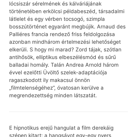
lócsiszár sérelmének és kálváriájának
történetében erkölcsi példabeszéd, társadalmi
látlelet és egy vérben tocsogó, szimpla
bosszútörténet egyaránt megbújik. Arnaud des
Palliéres francia rendező friss feldolgozása
azonban mindhárom értelmezési lehetőséget
elkerüli. S hogy mi marad? Zord tájak, szótlan
antihősök, elliptikus elbeszélésmód és sűrű
balladai homály. Talán Andrea Arnold három
évvel ezelőtti Üvöltő szelek-adaptációja
ragaszkodott ily makacsul önnön
„filmtelenségéhez”, óvatosan kerülve a
megrendezettség minden látszatát.
E hipnotikus erejű hangulat a film derekáig
szépen kitart: a hangsávot egy-egy nyers