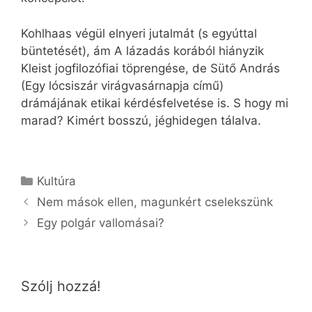
Kohlhaas végül elnyeri jutalmát (s egyúttal
büntetését), ám A lázadás korából hiányzik
Kleist jogfilozófiai töprengése, de Sütő András
(Egy lócsiszár virágvasárnapja című)
drámájának etikai kérdésfelvetése is. S hogy mi
marad? Kimért bosszú, jéghidegen tálalva.
Kategória
Kultúra
Nem mások ellen, magunkért cselekszünk
Egy polgár vallomásai?
Szólj hozzá!