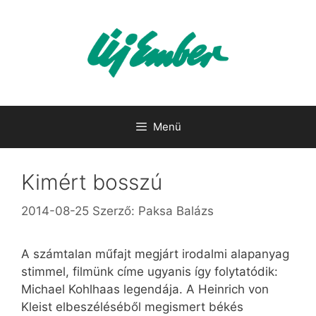
Kilépés
a
tartalomba
Menü
Kimért bosszú
2014-08-25
Szerző:
Paksa Balázs
A számtalan műfajt megjárt irodalmi alapanyag
stimmel, filmünk címe ugyanis így folytatódik:
Michael Kohlhaas legendája. A Heinrich von
Kleist elbeszéléséből megismert békés