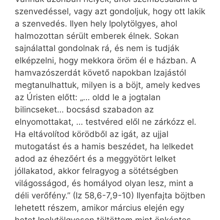
szenvedéssel, vagy azt gondoljuk, hogy ott lakik
a szenvedés. Ilyen hely Ipolytölgyes, ahol
halmozottan sérült emberek élnek. Sokan
sajnálattal gondolnak rá, és nem is tudják
elképzelni, hogy mekkora öröm él e házban. A
hamvazószerdát követő napokban Izajástól
megtanulhattuk, milyen is a böjt, amely kedves
az Úristen előtt: „… oldd le a jogtalan
bilincseket… bocsásd szabadon az
elnyomottakat, … testvéred elől ne zárkózz el.
Ha eltávolítod körödből az igát, az ujjal
mutogatást és a hamis beszédet, ha lelkedet
adod az éhezőért és a meggyötört lelket
jóllakatod, akkor felragyog a sötétségben
világosságod, és homályod olyan lesz, mint a
déli verőfény.” (Iz 58,6-7,9-10) Ilyenfajta böjtben
lehetett részem, amikor március elején egy