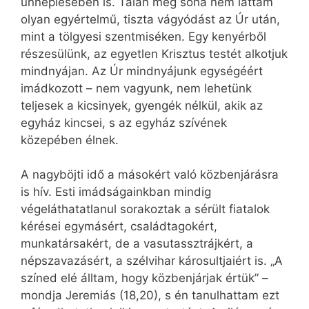
ünneplésében is. Talán még soha nem láttam
olyan egyértelmű, tiszta vágyódást az Úr után,
mint a tölgyesi szentmiséken. Egy kenyérből
részesülünk, az egyetlen Krisztus testét alkotjuk
mindnyájan. Az Úr mindnyájunk egységéért
imádkozott – nem vagyunk, nem lehetünk
teljesek a kicsinyek, gyengék nélkül, akik az
egyház kincsei, s az egyház szívének
közepében élnek.
A nagyböjti idő a másokért való közbenjárásra
is hív. Esti imádságainkban mindig
végeláthatatlanul sorakoztak a sérült fiatalok
kérései egymásért, családtagokért,
munkatársakért, de a vasutassztrájkért, a
népszavazásért, a szélvihar károsultjaiért is. „A
színed elé álltam, hogy közbenjárjak értük” –
mondja Jeremiás (18,20), s én tanulhattam ezt