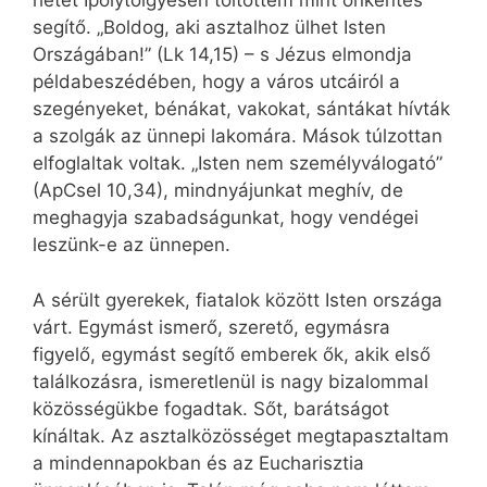
hetet Ipolytölgyesen töltöttem mint önkéntes
segítő. „Boldog, aki asztalhoz ülhet Isten
Országában!” (Lk 14,15) – s Jézus elmondja
példabeszédében, hogy a város utcáiról a
szegényeket, bénákat, vakokat, sántákat hívták
a szolgák az ünnepi lakomára. Mások túlzottan
elfoglaltak voltak. „Isten nem személyválogató”
(ApCsel 10,34), mindnyájunkat meghív, de
meghagyja szabadságunkat, hogy vendégei
leszünk-e az ünnepen.
A sérült gyerekek, fiatalok között Isten országa
várt. Egymást ismerő, szerető, egymásra
figyelő, egymást segítő emberek ők, akik első
találkozásra, ismeretlenül is nagy bizalommal
közösségükbe fogadtak. Sőt, barátságot
kínáltak. Az asztalközösséget megtapasztaltam
a mindennapokban és az Eucharisztia