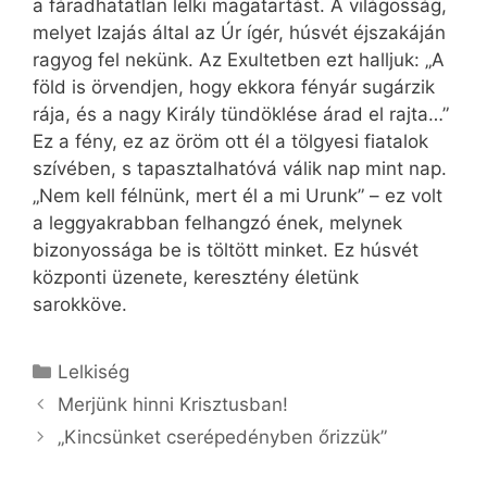
a fáradhatatlan lelki magatartást. A világosság,
melyet Izajás által az Úr ígér, húsvét éjszakáján
ragyog fel nekünk. Az Exultetben ezt halljuk: „A
föld is örvendjen, hogy ekkora fényár sugárzik
rája, és a nagy Király tündöklése árad el rajta…”
Ez a fény, ez az öröm ott él a tölgyesi fiatalok
szívében, s tapasztalhatóvá válik nap mint nap.
„Nem kell félnünk, mert él a mi Urunk” – ez volt
a leggyakrabban felhangzó ének, melynek
bizonyossága be is töltött minket. Ez húsvét
központi üzenete, keresztény életünk
sarokköve.
Kategória
Lelkiség
Merjünk hinni Krisztusban!
„Kincsünket cserépedényben őrizzük”