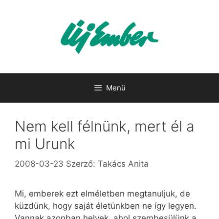
Kilépés
a
tartalomba
Menü
Nem kell félnünk, mert él a
mi Urunk
2008-03-23
Szerző:
Takács Anita
Mi, emberek ezt elméletben megtanuljuk, de
küzdünk, hogy saját életünkben ne így legyen.
Vannak azonban helyek, ahol szembesülünk a