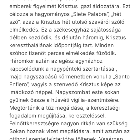
emberek figyelmét Krisztus igazi áldozatára. Ezt
célozza a hagyományos „Siete Palabra”, „hét
szó”, azaz a Krisztus hét utolsó szaváról szóló
elmélkedés. Ez a székesegyház sajátossága –
délben kezdődik, és délután háromig, Krisztus
kereszthalálának időpontjáig tart. Minden
szóhoz tizenöt perces elmélkedés fűződik.
Háromkor aztán az egész egyházhoz
kapcsolódunk a nagypénteki szertartással,
majd nagyszabású körmenetben vonul a „Santo
Enfiero”, vagyis a szenvedő Krisztus képe az
imádkozó néppel. Nagyszombat este sokan
gyűlnek össze a húsvéti vigília-szentmisére.
Megtörténik a tűz megáldása, a keresztségi
fogadalom megújítása, kereszteléssel.
Felnőttkeresztségre nagyon ritkán van szükség.
Sokan hoznak vizet megáldásra, amit azután az
otthoni szenteltvíztartóba töltenek. Vasárnap