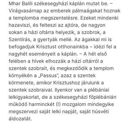
Mhar Balili székesegyházi káplán mutat be. –
Virágvasárnap az emberek pálmaágakat hoznak
a templomba megszentelésre. Ezeket mindenki
hazaviszi, és felteszi az ajtóra, de nagyon
sokan a házi oltárra helyezik, a szobrok, a
Szentírás, a gyertyák mellé. Az ágakkal mi is
befogadjuk Krisztust otthonainkba – idézi fel a
nagyhét eseményeit a káplán. – A hét első
felében a hívek elhozzák a házi oltárról a
szentek szobrait, és megkezdődik a templom
környékén a „Passus”, azaz a szentek
körmenete, amikor Krisztushoz járulunk a
szentek szobraival. Ilyenkor van a plébániai
lelkigyakorlat, de a székesegyházi főplébánián
működő harminckét (!) mozgalom mindegyike
megszervezi saját lelki napját, saját húsvéti
áldozatát.