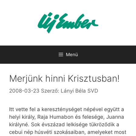
Kilépés
a
tartalomba
Menü
Merjünk hinni Krisztusban!
2008-03-23
Szerző:
Lányi Béla SVD
Itt vette fel a kereszténységet népével együtt a
helyi király, Raja Humabon és felesége, Juanna
királyné. Sok évszázad lelkisége tükröződik a
cebui nép húsvéti szokásaiban, amelyeket most