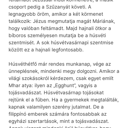
csoport pedig a Szűzanyát követi. A
legnagyobb öröm, amikor a két körmenet
találkozik: Jézus megmutatja magát Máriának,
hogy valóban feltámadt. Majd hajnali ötkor a
bíboros személyesen mutatja be a húsvéti
szentmisét. A sok húsvétvasárnapi szentmise
között ez a hajnali legfontosabb.
Húsvéthétfő már rendes munkanap, vége az
ünneplésnek, mindenki megy dolgozni. Amikor a
világi szokásokról kérdezem, csak egyet említ
Mhar atya: ilyen az „Egghunt”, vagyis a
tojásvadászat. Húsvétvasárnap tojásokat
rejtünk el a fűben. Ha a gyermekek megtalálták,
kapnak valamilyen szerény jutalmat. De a
filippínó emberek számára fontosabbak az
egyházi szertartások, mint a tojásvadászat.