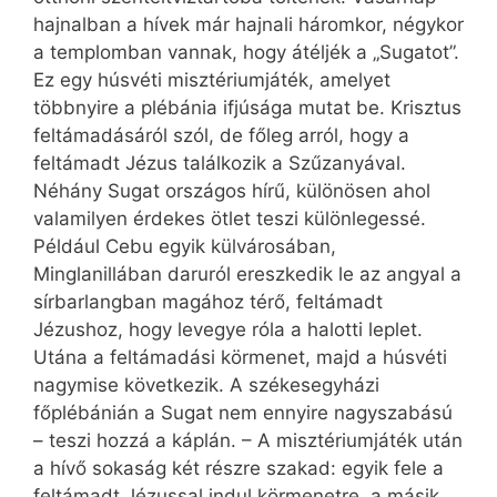
hajnalban a hívek már hajnali háromkor, négykor
a templomban vannak, hogy átéljék a „Sugatot”.
Ez egy húsvéti misztériumjáték, amelyet
többnyire a plébánia ifjúsága mutat be. Krisztus
feltámadásáról szól, de főleg arról, hogy a
feltámadt Jézus találkozik a Szűzanyával.
Néhány Sugat országos hírű, különösen ahol
valamilyen érdekes ötlet teszi különlegessé.
Például Cebu egyik külvárosában,
Minglanillában daruról ereszkedik le az angyal a
sírbarlangban magához térő, feltámadt
Jézushoz, hogy levegye róla a halotti leplet.
Utána a feltámadási körmenet, majd a húsvéti
nagymise következik. A székesegyházi
főplébánián a Sugat nem ennyire nagyszabású
– teszi hozzá a káplán. – A misztériumjáték után
a hívő sokaság két részre szakad: egyik fele a
feltámadt Jézussal indul körmenetre, a másik