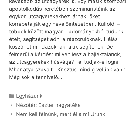
kevesebb az utcagyerek is. Egy másik szombati
apostolkodás keretében szeminaristáink az
egykori utcagyerekekhez járnak, őket
korrepetálják egy nevelőintézetben. Külföldi –
többek között magyar – adományokból tudunk
ételt, segítséget adni a rászorulóknak. Hálás
köszönet mindazoknak, akik segítenek. De
felmerül a kérdés: milyen lesz a hajléktalanok,
az utcagyerekek húsvétja? Fel tudják-e fogni
Mhar atya szavait: „Krisztus mindig velünk van.”
Még sok a tennivaló…
Kategória
Egyházunk
Nézőtér: Eszter hagyatéka
Nem kell félnünk, mert él a mi Urunk