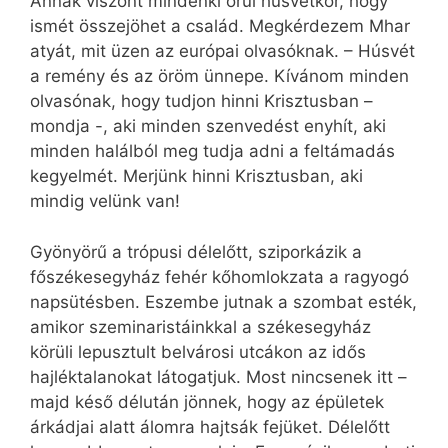
Annak viszont mindenki örül húsvétkor, hogy
ismét összejöhet a család. Megkérdezem Mhar
atyát, mit üzen az európai olvasóknak. – Húsvét
a remény és az öröm ünnepe. Kívánom minden
olvasónak, hogy tudjon hinni Krisztusban –
mondja -, aki minden szenvedést enyhít, aki
minden halálból meg tudja adni a feltámadás
kegyelmét. Merjünk hinni Krisztusban, aki
mindig velünk van!
Gyönyörű a trópusi délelőtt, sziporkázik a
főszékesegyház fehér kőhomlokzata a ragyogó
napsütésben. Eszembe jutnak a szombat esték,
amikor szeminaristáinkkal a székesegyház
körüli lepusztult belvárosi utcákon az idős
hajléktalanokat látogatjuk. Most nincsenek itt –
majd késő délután jönnek, hogy az épületek
árkádjai alatt álomra hajtsák fejüket. Délelőtt