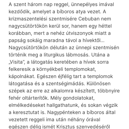
A szent három nap reggel, ünnepélyes imával
kezdődik, amelyet a bíboros atya vezet. A
krizmaszentelési szentmisére Cebuban nem
nagycsütörtökön kerül sor, hanem egy héttel
korábban, mert a nehéz útviszonyok miatt a
papság sokáig maradna távol a hívektől…
Nagycsütörtökön délután az ünnepi szentmisén
történik meg a liturgikus lábmosás. Utána a
„Visita”, a látogatás keretében a hívek sorra
felkeresik a környékbeli templomokat,
kápolnákat. Egészen éjfélig tart a templomok
látogatása és a szentségimádás. Különösen
szépek az erre az alkalomra készített, többnyire
fehér oltárterítők. Mély gondolatokat,
elmélkedéseket hallgathatunk, és sokan végzik
a keresztutat is. Nagypénteken a bíboros által
vezetett reggeli ima után néhány órával
egészen délig ismét Krisztus szenvedéséről