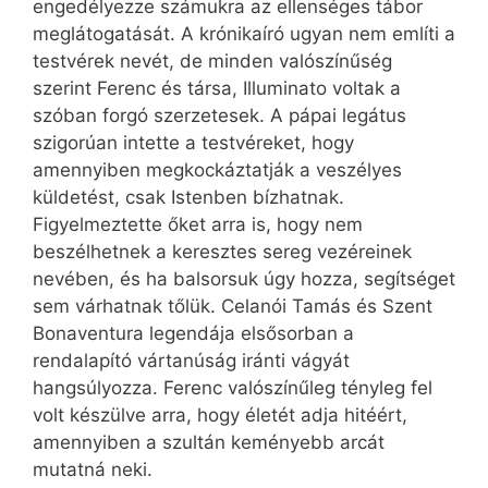
engedélyezze számukra az ellenséges tábor
meglátogatását. A krónikaíró ugyan nem említi a
testvérek nevét, de minden valószínűség
szerint Ferenc és társa, Illuminato voltak a
szóban forgó szerzetesek. A pápai legátus
szigorúan intette a testvéreket, hogy
amennyiben megkockáztatják a veszélyes
küldetést, csak Istenben bízhatnak.
Figyelmeztette őket arra is, hogy nem
beszélhetnek a keresztes sereg vezéreinek
nevében, és ha balsorsuk úgy hozza, segítséget
sem várhatnak tőlük. Celanói Tamás és Szent
Bonaventura legendája elsősorban a
rendalapító vártanúság iránti vágyát
hangsúlyozza. Ferenc valószínűleg tényleg fel
volt készülve arra, hogy életét adja hitéért,
amennyiben a szultán keményebb arcát
mutatná neki.