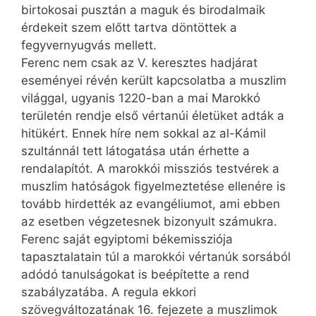
birtokosai pusztán a maguk és birodalmaik
érdekeit szem előtt tartva döntöttek a
fegyvernyugvás mellett.
Ferenc nem csak az V. keresztes hadjárat
eseményei révén került kapcsolatba a musz­lim
világgal, ugyanis 1220-ban a mai Marokkó
területén rendje első vértanúi életüket adták a
hitükért. Ennek híre nem sokkal az al-Kámil
szultánnál tett látogatása után érhette a
rendalapítót. A marokkói missziós testvérek a
muszlim hatóságok figyelmeztetése ellenére is
tovább hirdették az evangéliumot, ami ebben
az esetben végzetesnek bizonyult számukra.
Ferenc saját egyiptomi békemissziója
tapasztalatain túl a marokkói vértanúk sorsából
adódó tanulságokat is beépítette a rend
szabályzatába. A regula ekkori
szövegváltozatának 16. fejezete a muszlimok