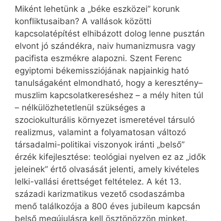
Miként lehetünk a „béke eszközei” korunk
konfliktu­sai­ban? A vallások közötti
kapcsolatépítést elhibázott dolog lenne pusztán
elvont jó szándékra, naiv humanizmusra vagy
pacifista eszmékre alapozni. Szent Ferenc
egyiptomi békemissziójának napjainkig ható
tanulságaként elmondható, hogy a keresztény–
muszlim kapcsolatkereséshez – a mély hiten túl
– nélkülözhetetlenül szükséges a
szociokulturális környezet ismeretével társuló
realizmus, valamint a folyamatosan változó
társadalmi-politikai viszonyok iránti „belső”
érzék kifejlesztése: teológiai nyelven ez az „idők
jeleinek” értő olvasását jelenti, amely kivételes
lelki-vallási érettséget feltételez. A két 13.
századi karizmatikus vezető csodaszámba
menő találkozója a 800 éves jubileum kapcsán
belső megújulásra kell ösztönözzön minket.