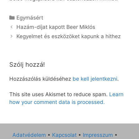
Kategória
Egymásért
Hazám-díjat kapott Beer Miklós
Kegyelmet és eszközöket kapunk a hithez
Szólj hozzá!
Hozzászólás küldéséhez
be kell jelentkezni
.
This site uses Akismet to reduce spam.
Learn
how your comment data is processed.
Adatvédelem
•
Kapcsolat
•
Impresszum
•