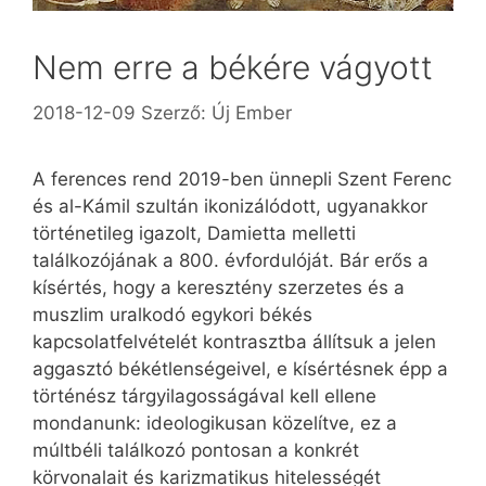
Nem erre a békére vágyott
2018-12-09
Szerző:
Új Ember
A ferences rend 2019-ben ünnepli Szent Ferenc
és al-Kámil szultán ikonizálódott, ugyan­akkor
történetileg igazolt, Damietta melletti
találkozójának a 800. évfordulóját. Bár erős a
kísértés, hogy a keresztény szerzetes és a
muszlim uralkodó egykori békés
kapcsolatfelvételét kontrasztba állítsuk a jelen
aggasztó békétlenségeivel, e kísértésnek épp a
történész tárgyilagosságával kell ellene
mondanunk: ideologikusan közelítve, ez a
múltbéli találkozó pontosan a konkrét
körvonalait és karizmatikus hitelességét