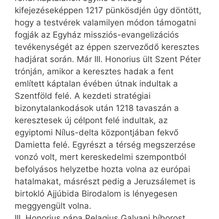
kifejezéseképpen 1217 pünkösdjén úgy döntött,
hogy a testvérek valamilyen módon támogatni
fogják az Egyház missziós-evangelizációs
tevékenységét az éppen szerveződő keresztes
hadjárat során. Már III. Honorius ült Szent Péter
trónján, amikor a keresztes hadak a fent
említett káptalan évében útnak indultak a
Szentföld felé. A kezdeti stratégiai
bizonytalankodások után 1218 tavaszán a
keresztesek új célpont felé indultak, az
egyiptomi Nílus-delta központjában fekvő
Damietta felé. Egyrészt a térség megszerzése
vonzó volt, mert kereskedelmi szempontból
befolyásos helyzetbe hozta volna az európai
hatalmakat, másrészt pedig a Jeruzsálemet is
birtokló Ajjú­bida Birodalom is lényegesen
meggyengült volna.
III. Honorius pápa Pelagius Galvani bíborost