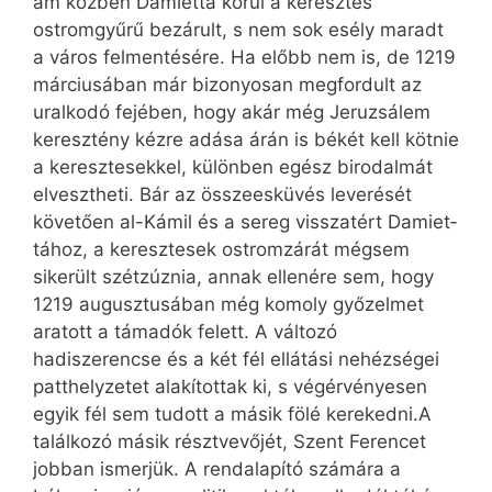
ám közben Dami­etta körül a keresztes
ostromgyűrű bezárult, s nem sok esély maradt
a város felmentésére. Ha előbb nem is, de 1219
márciusában már bizonyosan megfordult az
uralkodó fejében, hogy akár még Jeruzsálem
keresztény kézre adása árán is békét kell kötnie
a keresztesekkel, különben egész birodalmát
elvesztheti. Bár az összeesküvés leverését
követően al-Kámil és a sereg visszatért Dami­et­
tá­hoz, a keresztesek ostromzárát mégsem
sikerült szétzúznia, annak ellenére sem, hogy
1219 augusztusában még komoly győzelmet
aratott a támadók felett. A változó
hadiszerencse és a két fél ellátási nehézségei
patthelyzetet alakítottak ki, s végérvényesen
egyik fél sem tudott a másik fölé kerekedni.A
találkozó másik résztvevőjét, Szent Ferencet
jobban ismerjük. A rendalapító számára a