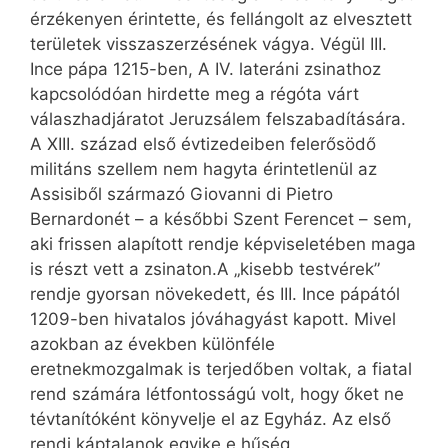
érzékenyen érintette, és fellángolt az elvesztett
területek visszaszerzésének vágya. Végül III.
Ince pápa 1215-ben, A IV. lateráni zsinathoz
kapcsolódóan hirdette meg a régóta várt
válaszhadjáratot Jeruzsálem felszabadítására.
A XIII. század első évtizedeiben felerősödő
militáns szellem nem hagyta érintetlenül az
Assisiből származó Giovanni di Pietro
Bernardonét – a későbbi Szent Ferencet – sem,
aki frissen alapított rendje képviseletében maga
is részt vett a zsinaton.A „kisebb testvérek”
rendje gyorsan növekedett, és III. Ince pápától
1209-ben hivatalos jóváhagyást kapott. Mivel
azokban az években különféle
eretnekmozgalmak is terjedőben voltak, a fiatal
rend számára létfontosságú volt, hogy őket ne
tévtanítóként könyvelje el az Egyház. Az első
rendi káptalanok egyike e hűség