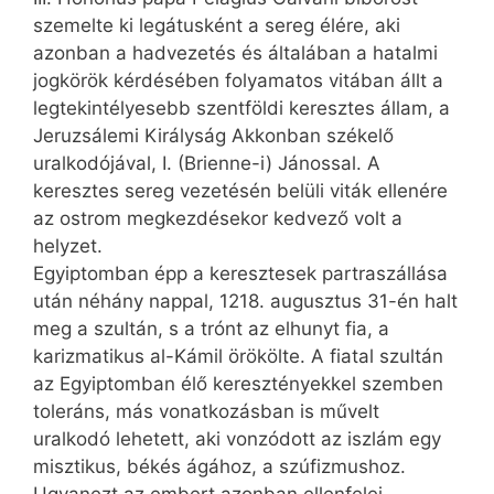
szemelte ki legátusként a sereg élére, aki
azonban a hadvezetés és általában a hatalmi
jogkörök kérdésében folyamatos vitában állt a
legtekintélyesebb szentföldi keresztes állam, a
Jeruzsálemi Királyság Akkon­ban székelő
uralkodójával, I. (Bri­en­ne-i) Jánossal. A
keresztes sereg vezetésén belüli viták ellenére
az ostrom megkezdésekor kedvező volt a
helyzet.
Egyiptomban épp a keresztesek partraszállása
után néhány nappal, 1218. augusztus 31-én halt
meg a szultán, s a trónt az elhunyt fia, a
karizmatikus al-Kámil örökölte. A fiatal szultán
az Egyiptomban élő keresztényekkel szemben
toleráns, más vonatkozásban is művelt
uralkodó lehetett, aki vonzódott az iszlám egy
misztikus, békés ágához, a szúfizmushoz.
Ugyanezt az embert azonban ellenfelei