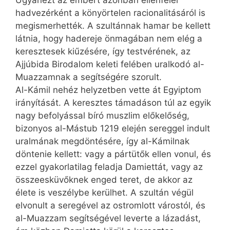
hadvezérként a könyörtelen racionalitásáról is
megismerhették. A szultánnak hamar be kellett
látnia, hogy hadereje önmagában nem elég a
keresztesek kiűzésére, így testvérének, az
Ajjúbida Birodalom keleti felében uralkodó al-
Muaz­zam­nak a segítségére szorult.
Al-Kámil nehéz helyzetben vette át Egyiptom
irányítását. A keresztes támadáson túl az egyik
nagy befolyással bíró muszlim előkelőség,
bizonyos al-Mástub 1219 elején sereggel indult
uralmának megdöntésére, így al-Kámil­nak
döntenie kellett: vagy a pártütők ellen vonul, és
ezzel gyakorlatilag feladja Dami­et­tát, vagy az
összeesküvőknek enged teret, de akkor az
élete is veszélybe kerülhet. A szultán végül
elvonult a seregével az ostromlott várostól, és
al-Muazzam segítségével leverte a lázadást,