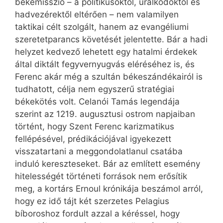
békemisszió – a politikusoktól, uralkodóktól és
hadvezérektől eltérően – nem valamilyen
taktikai célt szolgált, hanem az evangéliumi
szeretetparancs követését jelentette. Bár a hadi
helyzet kedvező lehetett egy hatalmi érdekek
által diktált fegyvernyugvás eléréséhez is, és
Ferenc akár még a szultán békeszándékairól is
tudhatott, célja nem egyszerű stratégiai
békekötés volt. Celanói Tamás legendája
szerint az 1219. augusztusi ostrom napjaiban
történt, hogy Szent Ferenc karizmatikus
fellépésével, prédikációjával igyekezett
visszatartani a meggondolatlanul csatába
induló kereszteseket. Bár az említett esemény
hitelességét történeti források nem erősítik
meg, a kortárs Ernoul krónikája beszámol arról,
hogy ez idő tájt két szerzetes Pelagius
bíboroshoz fordult azzal a kéréssel, hogy