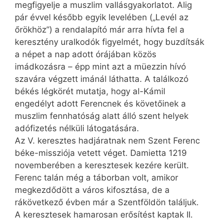
megfigyelje a muszlim vallásgyakorlatot. Alig
pár évvel később egyik levelében („Levél az
őrökhöz”) a rendalapító már arra hívta fel a
keresztény uralkodók figyelmét, hogy buzdítsák
a népet a nap adott órájában közös
imádkozásra – épp mint azt a müezzin hívó
szavára végzett imánál láthatta. A találkozó
békés légkörét mutatja, hogy al-Kámil
engedélyt adott Ferencnek és követőinek a
muszlim fennhatóság alatt álló szent helyek
adófizetés nélküli látogatására.
Az V. keresztes hadjáratnak nem Szent Ferenc
béke-misszió­­ja vetett véget. Damietta 1219
novemberében a keresztesek kezére került.
Ferenc talán még a táborban volt, amikor
megkezdődött a város kifosztása, de a
rákövetkező évben már a Szentföldön találjuk.
A keresztesek hamarosan erősítést kaptak II.