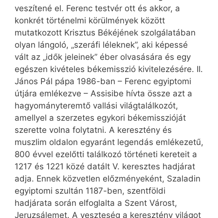
veszítené el. Ferenc testvér ott és akkor, a
konkrét történelmi körülmények között
mutatkozott Krisztus Békéjének szolgálatában
olyan lángoló, „szeráfi léleknek”, aki képessé
vált az „idők jeleinek” éber olvasására és egy
egészen kivételes békemisszió kivitelezésére. II.
János Pál pápa 1986-ban – Ferenc egyiptomi
útjára emlékezve – Assisibe hívta össze azt a
hagyományteremtő vallási világtalálkozót,
amellyel a szerzetes egykori békemisszióját
szerette volna folytatni. A keresztény és
muszlim oldalon egyaránt legendás emlékezetű,
800 évvel ezelőtti találkozó történeti kereteit a
1217 és 1221 közé datált V. keresztes hadjárat
adja. Ennek közvetlen előzményeként, Szala­din
egyiptomi szultán 1187-ben, szentföldi
hadjárata során elfoglalta a Szent Várost,
Jeruzsálemet. A veszteség a keresztény világot