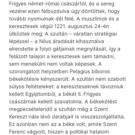
Frigyes német-római császártól, és a sereg
vezérei ezen felbuzdulva úgy döntöttek, hogy
tovább nyomulnak dél felé. A muszlimok és a
keresztesek végül 1221. augusztus 24-én
ütköztek meg. A szultán – váratlan stratégiai
lépéssel – a Nílus áradását kihasználva
elrendelte a folyó gátjainak megnyitását, így a
felázott talajon a keresztesek sem támadni,
sem menekülni nem voltak képesek. A
szorongatott helyzetben Pelagius bíboros
békekötésre kényszerült. A szultán nem szabott
súlyos feltételeket: a kereszteseknek távozniuk
kellett Egyiptomból, a békét II. Frigyes
császárnak kellett szavatolnia. A békekötést
megpecsételendő a szultán még a Szent
Kereszt nála lévő darabjait is visszaszolgáltatta.
Ez azonban nem az a béke volt, amire Szent
Ferenc vágyott, hiszen a politikai hatalom