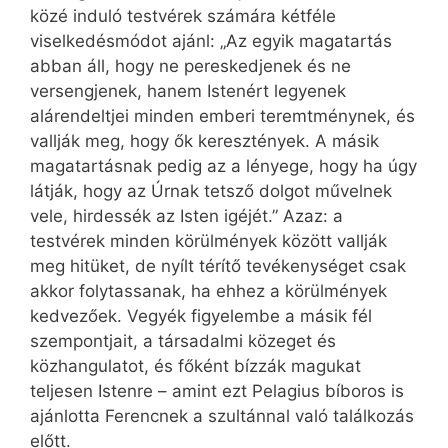
közé induló testvérek számára kétféle
viselkedésmódot ajánl: „Az egyik magatartás
abban áll, hogy ne pereskedjenek és ne
versengjenek, hanem Istenért legyenek
alárendeltjei minden emberi teremtménynek, és
vallják meg, hogy ők keresztények. A másik
magatartásnak pedig az a lényege, hogy ha úgy
látják, hogy az Úrnak tetsző dolgot művelnek
vele, hirdessék az Isten igéjét.” Azaz: a
testvérek minden körülmények között vallják
meg hitüket, de nyílt térítő tevékenységet csak
akkor folytassanak, ha ehhez a körülmények
kedvezőek. Vegyék figyelembe a másik fél
szempontjait, a társadalmi közeget és
közhangulatot, és főként bízzák magukat
teljesen Istenre – amint ezt Pelagius bíboros is
ajánlotta Ferencnek a szultánnal való találkozás
előtt.