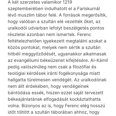
A két szerzetes valamikor 1219
szeptemberében indulhatott el a Fariskurnál
lévő muszlim tábor felé. A források megerősítik,
hogy valóban a szultán elé vezették őket, az
uralkodói udvarban lefolyt beszélgetés pontos
részletei azonban nem ismertek. Ferenc
feltételezhetően igyekezett megtalálni azokat a
közös pontokat, melyek nem sértik a szultán
hitbéli meggyőződését, ugyanakkor alkalmasak
az evangéliumi békeüzenet kifejtésére. Al-Kámil
pedig valószínűleg nem csak a filozófiai és
teológiai kérdések iránti fogékonysága miatt
hallgatta türelmesen vendégét. Az uralkodónak
nem állt érdekében, hogy vendégeinek
bántódása essék, hiszen ezzel saját tervezett
békeajánlatának elfogadását kockáztathatta
volna. Bizonyos az is, hogy Ferenc elég hosszú
időt töltött a szultán táborában ahhoz, hogy