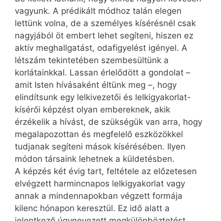
vagyunk. A prédikált módhoz talán elegen
lettünk volna, de a személyes kísérésnél csak
nagyjából öt embert lehet segíteni, hiszen ez
aktív meghallgatást, odafigyelést igényel. A
létszám tekintetében szembesültünk a
korlátainkkal. Lassan érlelődött a gondolat –
amit Isten hívásaként éltünk meg –, hogy
elindítsunk egy lelkivezetői és lelkigyakorlat-
kísérői képzést olyan embereknek, akik
érzékelik a hívást, de szükségük van arra, hogy
megalapozottan és megfelelő eszközökkel
tudjanak segíteni mások kísérésében. Ilyen
módon társaink lehetnek a küldetésben.
A képzés két évig tart, feltétele az előzetesen
elvégzett harmincnapos lelkigyakorlat vagy
annak a mindennapokban végzett formája
kilenc hónapon keresztül. Ez idő alatt a
jelentkező úgynevezett megkülönböztetést