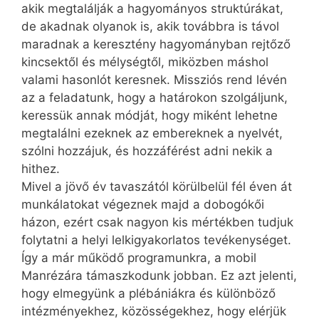
akik megtalálják a hagyományos struktúrákat,
de akadnak olyanok is, akik továbbra is távol
maradnak a keresztény hagyományban rejtőző
kincsektől és mélységtől, miközben máshol
valami hasonlót keresnek. Missziós rend lévén
az a feladatunk, hogy a határokon szolgáljunk,
keressük annak módját, hogy miként lehetne
megtalálni ezeknek az embereknek a nyelvét,
szólni hozzájuk, és hozzáférést adni nekik a
hithez.
Mivel a jövő év tavaszától körülbelül fél éven át
munkálatokat végeznek majd a dobogókői
házon, ezért csak nagyon kis mértékben tudjuk
folytatni a helyi lelkigyakorlatos tevékenységet.
Így a már működő programunkra, a mobil
Manrézára támaszkodunk jobban. Ez azt jelenti,
hogy elmegyünk a plébániákra és különböző
intézményekhez, közösségekhez, hogy elérjük