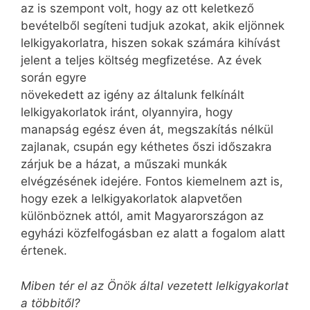
az is szempont volt, hogy az ott keletkező
bevételből segíteni tudjuk azokat, akik eljönnek
lelkigyakorlatra, hiszen sokak számára kihívást
jelent a teljes költség megfizetése. Az évek
során egyre
növekedett az igény az általunk felkínált
lelkigyakorlatok iránt, olyannyira, hogy
manapság egész éven át, megszakítás nélkül
zajlanak, csupán egy kéthetes őszi időszakra
zárjuk be a házat, a műszaki munkák
elvégzésének idejére. Fontos kiemelnem azt is,
hogy ezek a lelkigyakorlatok alapvetően
különböznek attól, amit Magyarországon az
egyházi közfelfogásban ez alatt a fogalom alatt
értenek.
Miben tér el az Önök által vezetett lelkigyakorlat
a többitől?