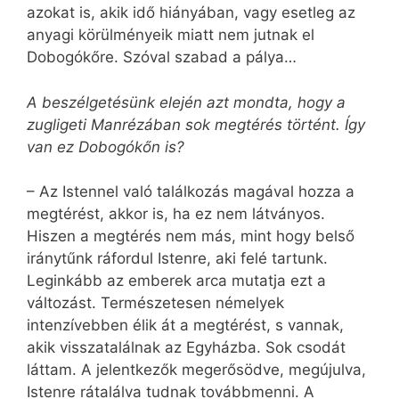
azokat is, akik idő hiányában, vagy esetleg az
anyagi körülményeik miatt nem jutnak el
Dobogókőre. Szóval szabad a pálya…
A beszélgetésünk elején azt mondta, hogy a
zugligeti Man­ré­zában sok megtérés történt. Így
van ez Dobogókőn is?
– Az Istennel való találkozás magával hozza a
megtérést, akkor is, ha ez nem látványos.
Hiszen a megtérés nem más, mint hogy belső
iránytűnk ráfordul Istenre, aki felé tartunk.
Leginkább az emberek arca mutatja ezt a
változást. Természetesen némelyek
intenzívebben élik át a megtérést, s vannak,
akik visszatalálnak az Egyházba. Sok csodát
láttam. A jelentkezők meg­erősödve, megújulva,
Istenre rátalálva tudnak továbbmenni. A