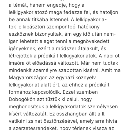
a témát, hanem engedje, hogy a
lelkigyakorlatozó maga fedezze fel, és hatoljon
be annak titkába Istennel. A lelkigyakorla-
tok lelkipásztori szempontból hatékony
eszköznek bizonyultak, ám egy idő után nem­
igen lehetett eleget tenni a megnövekedett
igényeknek, ezért a módszer átalakult, és
létrejöttek a prédikált lelkigyakorlatok. A napi öt
imaóra öt előadássá változott. Már nem tudtak
mindenkit személyre szabottan kísérni. Amit ma
Magyarországon az egyházi köznyelv
lelkigyakorlat alatt ért, az ehhez a prédikált
formához kapcsolódik. Ezzel szemben
Dobogókőn azt tűztük ki célul, hogy
meghonosítsuk a lelkigyakorlatok személyesen
kísért változatát. Ez összhangban állt a II.
vatikáni zsinat ösztönzésével, amely arra hívta
a szerzetesrendeket, hogy térjenek vissza az