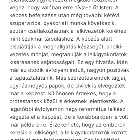
végez, hogy valóban erre hívja-e őt Isten. A
képzés befejezése után még további kétévi
szupervíziós, gyakorlati munka következik,
ezután csatlakozhatnak a lelki­vezetők köréhez
mint szakmai társuláshoz. A képzés alatt
elsajátítják a meghallgatás készségét, a lelki­
vezetés módját, megtanulják a lelkigyakorlatok
kísérésének sajátosságait. Ez egy hivatás. Idén
már az ötödik évfolyam indult, nagyon pozitívak
a tapasztalataink. Más szerzetesrendek tagjai,
egyházmegyés papok, de civilek is elvégezték
már a képzést. Különösen érdekes, hogy a
protestánsok közül is érkeznek jelentkezők. A
legutóbbi évfolyamon négy református lelkész
végezte el a képzést, de a korábbiakban is volt
már példa erre. Érzékelhető, hogy az emberek
keresik a lelkiséget, a lelkigyakorlatozók között