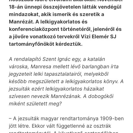
18-án ünnepi összejövetelen látták vendégül
mindazokat, akik ismerik és szeretik a
Manrézát. A lelkigyakorlatos és
konferenciaközpont történetéről, jelenéről és
a jövőre vonatkozó tervekről Vízi Elemér SJ
tartományfőnököt kérdeztük.
A rendalapító Szent Ignác egy, a katalán
városka, Manresa mellett lévő barlangban írta
jegyzeteit lelki tapasztalatairól, melyekből
később megszületett a lelkigyakorlatos könyv. A
jezsuiták ezért lelkigyakorlatos házaikat
szívesen nevezik Manrézának. A dobogókői
miként született meg?
– A jezsuiták magyar rendtartománya 1909-ben
jött létre. Ekkor vált függetlenné az osztrák