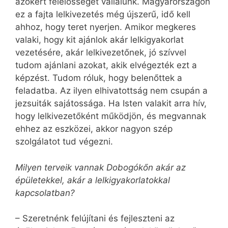
azokért felelősséget vállalunk. Magyarországon
ez a fajta lel­ki­vezetés még újszerű, idő kell
ahhoz, hogy teret nyerjen. Amikor megkeres
valaki, hogy kit ajánlok akár lelkigyakorlat
vezetésére, akár lelkivezetőnek, jó szívvel
tudom ajánlani azokat, akik elvégezték ezt a
képzést. Tudom róluk, hogy belenőttek a
feladatba. Az ilyen elhivatottság nem csupán a
jezsuiták sajátossága. Ha Isten valakit arra hív,
hogy lelkivezetőként működjön, és megvannak
ehhez az eszközei, akkor nagyon szép
szolgálatot tud végezni.
Milyen terveik vannak Dobogókőn akár az
épületekkel, akár a lelkigyakorlatokkal
kapcsolatban?
– Szeretnénk felújítani és fejleszteni az