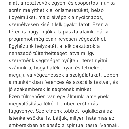
alatt a résztvevők egyéni és csoportos munka
során mélyíthetik el önismeretüket, belső
figyelmüket, majd elvégzik a nyolcnapos,
személyesen kísért lelkigyakorlatot. Ezen a
téren is nagyon jók a tapasztalataink, bár a
programot még csak kevesen végezték el.
Egyházunk helyzetét, a lelkipásztorokra
nehezedő túlterheltséget látva mi így
szeretnénk segítséget nyújtani, teret nyitni
számukra, hogy hatékonyan és lelkiekben
megújulva végezhessék a szolgálatukat. Ebben
a munkánkban ferences és szociális testvér, és
jó szakemberek is segítenek minket.
Ezen túlmenően van egy álmunk, amelynek
megvalósítása főként emberi erőforrás
függvénye. Szeretnénk többet foglalkozni az
istenkeresőkkel is. Látjuk, milyen hatalmas az
emberekben az éhség a spiritualitásra. Vannak,