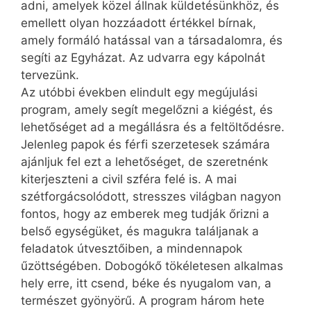
adni, amelyek közel állnak küldetésünkhöz, és
emellett olyan hozzáadott értékkel bírnak,
amely formáló hatással van a társadalomra, és
segíti az Egyházat. Az udvarra egy kápolnát
tervezünk.
Az utóbbi években elindult egy megújulási
program, amely segít megelőzni a kiégést, és
lehetőséget ad a megállásra és a feltöltődésre.
Jelenleg papok és férfi szerzetesek számára
ajánljuk fel ezt a lehetőséget, de szeretnénk
kiterjeszteni a civil szféra felé is. A mai
szétforgácsolódott, stresszes világban nagyon
fontos, hogy az emberek meg tudják őrizni a
belső egységüket, és magukra találjanak a
feladatok útvesztőiben, a mindennapok
űzöttségében. Dobogókő tökéletesen alkalmas
hely erre, itt csend, béke és nyugalom van, a
természet gyönyörű. A program három hete