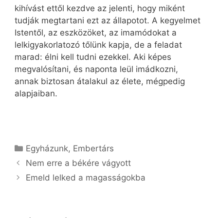
kihívást ettől kezdve az jelenti, hogy miként
tudják megtartani ezt az állapotot. A kegyelmet
Istentől, az eszközöket, az imamódokat a
lelkigyakorlatozó tőlünk kapja, de a feladat
marad: élni kell tudni ezekkel. Aki képes
megvalósítani, és naponta leül imádkozni,
annak biztosan átalakul az élete, mégpedig
alapjaiban.
Kategória
Egyházunk
,
Embertárs
Nem erre a békére vágyott
Emeld lelked a magasságokba