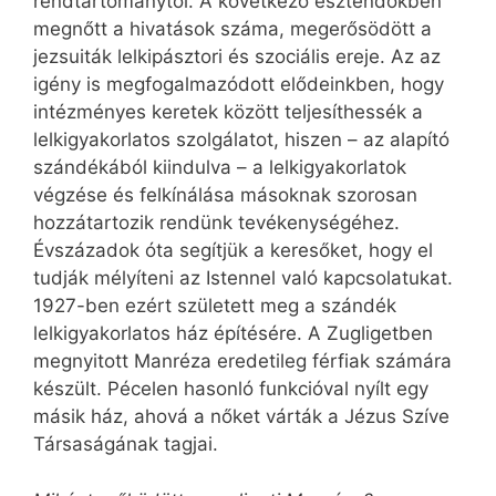
rendtartománytól. A következő esztendőkben
megnőtt a hivatások száma, megerősödött a
jezsuiták lelkipásztori és szociális ereje. Az az
igény is megfogalmazódott elődeinkben, hogy
intézményes keretek között teljesíthessék a
lelkigyakorlatos szolgálatot, hiszen – az alapító
szándékából kiindulva – a lelkigyakorlatok
végzése és felkínálása másoknak szorosan
hozzátartozik rendünk tevékenységéhez.
Évszázadok óta segítjük a keresőket, hogy el
tudják mélyíteni az Istennel való kapcsolatukat.
1927-ben ezért született meg a szándék
lelkigyakorlatos ház építésére. A Zugligetben
megnyitott Manréza eredetileg férfiak számára
készült. Pécelen hasonló funkcióval nyílt egy
másik ház, ahová a nőket várták a Jézus Szíve
Társaságának tagjai.