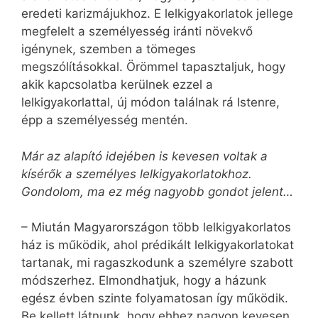
eredeti karizmájukhoz. E lelkigyakorlatok jellege
megfelelt a személyesség iránti növekvő
igénynek, szemben a tömeges
megszólításokkal. Örömmel tapasztaljuk, hogy
akik kapcsolatba kerülnek ezzel a
lelkigyakorlattal, új módon találnak rá Istenre,
épp a személyesség mentén.
Már az alapító idejében is kevesen voltak a
kísérők a személyes lelkigyakorlatokhoz.
Gondolom, ma ez még nagyobb gondot jelent…
– Miután Magyarországon több lelkigyakorlatos
ház is működik, ahol prédikált lelkigyakorlatokat
tartanak, mi ragaszkodunk a személyre szabott
módszerhez. Elmondhatjuk, hogy a házunk
egész évben szinte folyamatosan így működik.
Be kellett látnunk, hogy ehhez nagyon kevesen