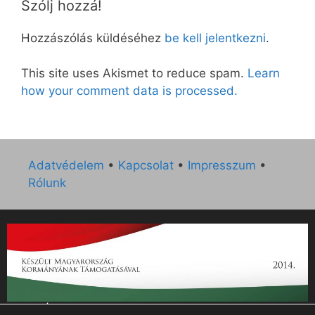
Szólj hozzá!
Hozzászólás küldéséhez
be kell jelentkezni
.
This site uses Akismet to reduce spam.
Learn
how your comment data is processed.
Adatvédelem
•
Kapcsolat
•
Impresszum
•
Rólunk
„Az Új Ember katolikus hetilap 2014. évi működésének