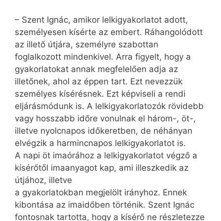
– Szent Ignác, amikor lelkigyakorlatot adott,
személyesen kísérte az embert. Ráhangolódott
az illető útjára, személyre szabottan
foglalkozott mindenkivel. Arra figyelt, hogy a
gyakorlatokat annak megfelelően adja az
illetőnek, ahol az éppen tart. Ezt nevezzük
személyes kísérésnek. Ezt képviseli a rendi
eljárásmódunk is. A lelkigyakorlatozók rövidebb
vagy hosszabb időre vonulnak el három-, öt-,
illetve nyolcnapos időkeretben, de néhányan
elvégzik a harmincnapos lelkigyakorlatot is.
A napi öt imaórához a lelkigyakorlatot végző a
kísérőtől imaanyagot kap, ami illeszkedik az
útjához, illetve
a gyakorlatokban megjelölt irányhoz. Ennek
kibontása az imaidőben történik. Szent Ignác
fontosnak tartotta, hogy a kísérő ne részletezze