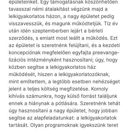
épületeinket. Egy támogatásnak köszönhetően
tavasszal némi átalakítást végzünk majd a
lelkigyakorlatos házon, a nagy épületet pedig
visszavesszük, és magunk működtetjük. Tíz év
után idén szeptemberben lejárt a bérleti
szerződés, s emiatt most leállt a működés. Ezt
az épületet is szeretnénk felújítani, és a kezdeti
koncepciónak megfelelően egyfajta preevan­ge­
lizációs intézményként hasznosítani; úgy, hogy
közben segítse a lelkigyakorlatos ház
működését, hiszen a lelkigyakorlatozóknak,
mint említettem, a legtöbb esetben nehézséget
jelent a teljes költség megfizetése. Komoly
kihívás számunkra, hogy külső forrást találjunk
ennek a hiánynak a pótlására. Szeretnénk tehát
úgy hasznosítani a nagy épületet, hogy jobban
segítse az alap­fel­­adatunkat: a lelkigyakorlatok
tartását. Olyan programoknak igyekszünk teret