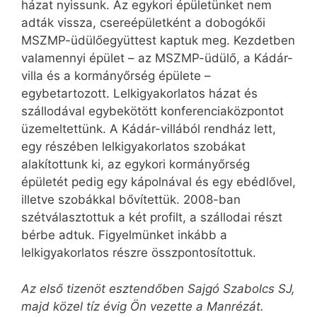
házat nyissunk. Az egykori épületünket nem
adták vissza, csereépületként a dobogókői
MSZMP-üdülőegyüttest kaptuk meg. Kezdetben
valamennyi épület – az MSZMP-üdülő, a Kádár-
villa és a kormányőrség épülete –
egybetartozott. Lelkigyakorlatos házat és
szállodával egybekötött konferenciaközpontot
üzemeltettünk. A Kádár-villából rendház lett,
egy részében lelkigyakorlatos szobákat
alakítottunk ki, az egykori kormányőrség
épületét pedig egy kápolnával és egy ebédlővel,
illetve szobákkal bővítettük. 2008-ban
szétválasztottuk a két profilt, a szállodai részt
bérbe adtuk. Figyelmünket inkább a
lelkigyakorlatos részre összpontosítottuk.
Az első tizenöt esztendőben Sajgó Szabolcs SJ,
majd közel tíz évig Ön vezette a Manrézát.