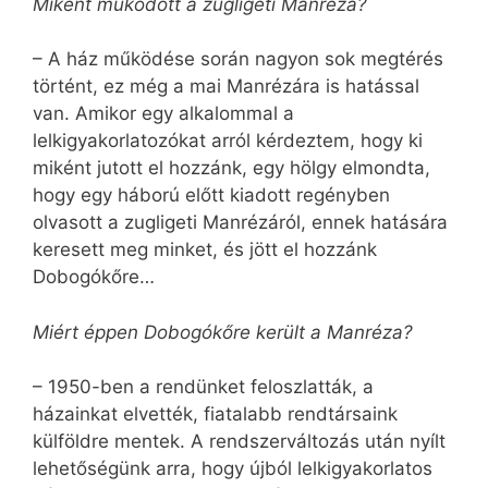
Miként működött a zugligeti Man­réza?
– A ház működése során nagyon sok megtérés
történt, ez még a mai Manrézára is hatással
van. Amikor egy alkalommal a
lelkigyakorlatozókat arról kérdeztem, hogy ki
miként jutott el hozzánk, egy hölgy elmondta,
hogy egy háború előtt kiadott regényben
olvasott a zugligeti Man­rézáról, ennek hatására
keresett meg minket, és jött el hozzánk
Dobogókőre…
Miért éppen Dobogókőre került a Manréza?
– 1950-ben a rendünket feloszlatták, a
házainkat elvették, fiatalabb rendtársaink
külföldre mentek. A rendszerváltozás után nyílt
lehetőségünk arra, hogy újból lelkigyakorlatos