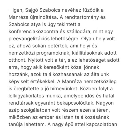
– Igen, Sajgó Szabolcs nevéhez fűződik a
Manréza újraindítása. A rendtartomány és
Szabolcs atya is úgy tekintett a
konferenciaközpontra és szállodára, mint egy
pree­van­gelizációs lehetőségre. Olyan hely volt
ez, ahová sokan betértek, ami helyi és
nemzetközi programoknak, kiállításoknak adott
otthont. Nyitott volt a tér, s ez lehetőséget adott
arra, hogy akik keresőként közel jönnek
hozzánk, azok találkozhassanak az általunk
képviselt értékekkel. A Man­réza nemzetközileg
is öregbítette a jó hírnevünket. Közben folyt a
lelkigyakorlatos munka, amelybe idős és fiatal
rendtársak egyaránt bekapcsolódtak. Nagyon
szép szolgálatban volt részem ezen a téren,
miközben az ember és Isten találkozásának
tanúja lehettem. A nagy épülettel kapcsolatban