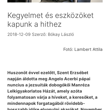
Kegyelmet és eszközöket
kapunk a hithez
2018-12-09
Szerző:
Bókay László
Fotó: Lambert Attila
Huszonöt évvel ezelőtt, Szent Erzsébet
napján áldotta meg Angelo Acerbi pápai
nuncius a jezsuiták dobogókői Manréza
Lelkigyakorlatos Házát, amely azóta
folyamatosan várja a híveket, a keresőket, a
mindennapok forgatagából rövidebb-
hosszabb időre elvonulni akarókat. November