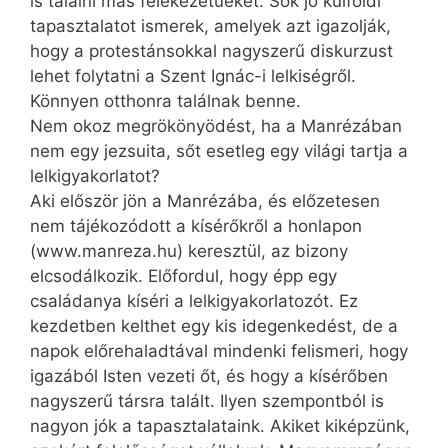
is találni más felekezetűeket. Sok jó külföldi
tapasztalatot ismerek, amelyek azt igazolják,
hogy a protestánsokkal nagyszerű diskurzust
lehet folytatni a Szent Ignác-i lelkiségről.
Könnyen otthonra találnak benne.
Nem okoz megrökönyödést, ha a Manrézában
nem egy jezsuita, sőt esetleg egy világi tartja a
lelkigyakorlatot?
Aki először jön a Manré­zába, és előzetesen
nem tájékozódott a kísérőkről a honlapon
(www.­manreza.­hu) ke­resz­­tül, az bizony
elcsodálkozik. Előfordul, hogy épp egy
családanya kíséri a lelkigyakorlatozót. Ez
kezdetben kelthet egy kis idegenkedést, de a
napok előrehaladtával mindenki felismeri, hogy
igazából Isten vezeti őt, és hogy a kísérőben
nagyszerű társra talált. Ilyen szempontból is
nagyon jók a tapasztalataink. Akiket kiképzünk,