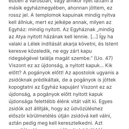
ebben a városban, vagy amikor ilyet láttam a
másik egyházmegyében, ahonnan jöttem, ez
rossz jel. A templomok kapuinak mindig nyitva
kell állniuk, mert ez jelképe annak, milyen az
Egyház: mindig nyitott. Az Egyháznak „mindig
az Atya nyitott házának kell lennie. […] Így ha
valaki a Lélek indítását akarja követni, és Istent
keresve közeledik, ne egy zárt kapu
ridegségével találja magát szembe.” (Uo. 47)
Viszont ez az újdonság, a nyitott kapuk… Kik
előtt? A pogányok előtt! Az apostolok ugyanis a
zsidóknak prédikáltak, de a pogányok is jöttek
kopogtatni az Egyház kapuján! Viszont ez az
újdonság, a pogányok előtt nyitott kapuk
újdonsága felettébb élénk vitát vált ki. Egyes
zsidók azt állítják, hogy az üdvözüléshez
először körülmetélés útján zsidóvá kell válni,
aztán pedig meg kell keresztelkedni. Azt