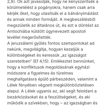
2,9). Ők azt javasolják, hogy ne kényszerítsék a
körülmetélést a pogányokra, hanem csak arra
kérjék őket, hogy utasítsák el a bálványimádást
és annak minden formáját. A megbeszélésből
megszületik az általános út, és ezt a döntést az
Antiochiába küldött úgynevezett apostoli
levéllel megerősítették.
A jeruzsálemi gyűlés fontos szempontokat ad
nekünk, megvilágítja, hogyan kezeljük a
különbségeket és keressük „az igazságot
szeretetben” (Ef 4,15). Emlékeztet bennünket,
hogy a konfliktusok megoldásának egyházi
módszere a figyelmes és türelmes
meghallgatásra épülő párbeszéden, valamint a
Lélek fényében végzett megkülönböztetésen
alapul. A Lélek ugyanis az, aki segít feloldani a
bezárkózásokat és a feszültségeket, és aki
működik a szívekben, hogy – az igazságban és