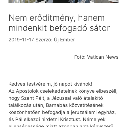
Nem erődítmény, hanem
mindenkit befogadó sátor
2019-11-17
Szerző:
Új Ember
Fotó: Vatican News
Kedves testvéreim, jó napot kívánok!
Az Apostolok cselekedeteinek könyve elbeszéli,
hogy Szent Pált, a Jézussal való átalakító
találkozás után, Barnabás közvetítésének
köszönhetően befogadja a jeruzsálemi egyház,
és Pál elkezdi hirdetni Krisztust. Némelyek
ellenségessége miatt azonban arra kényszerül,