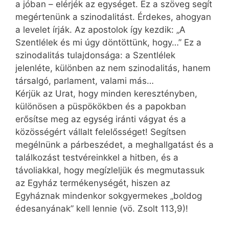
a jóban – elérjék az egységet. Ez a szöveg segít
megértenünk a szinodalitást. Érdekes, ahogyan
a levelet írják. Az apostolok így kezdik: „A
Szentlélek és mi úgy döntöttünk, hogy…” Ez a
szinodalitás tulajdonsága: a Szentlélek
jelenléte, különben az nem szinodalitás, hanem
társalgó, parlament, valami más…
Kérjük az Urat, hogy minden keresztényben,
különösen a püspökökben és a papokban
erősítse meg az egység iránti vágyat és a
közösségért vállalt felelősséget! Segítsen
megélnünk a párbeszédet, a meghallgatást és a
találkozást testvéreinkkel a hitben, és a
távoliakkal, hogy megízleljük és megmutassuk
az Egyház termékenységét, hiszen az
Egyháznak mindenkor sokgyermekes „boldog
édesanyának” kell lennie (vö. Zsolt 113,9)!