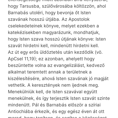
hogy Tarsusba, szülővárosába költözzön, ahol
Barnabás utoléri, hogy bevonja őt Isten
szavának hosszú útjába. Az Apostolok
cselekedeteinek könyve, melyet ezekben a
katekézisekben magyarázunk, mondhatjuk,
hogy Isten szava hosszú útjának könyve: Isten
szavát hirdetni kell, mindenütt hirdetni kell.
Az út egy erős üldöztetés után kezdődik (vö.
ApCsel 11,19); ez azonban, ahelyett hogy
beszüntette volna az evangelizálást, kedvező
alkalmat teremtett annak a területnek a
kiszélesítésére, ahová Isten szavának jó magját
vethetik. A keresztények nem ijednek meg.
Menekülniük kell, de Isten szavával együtt
menekülnek, és így terjesztik Isten szavát szinte
mindenütt. Pál és Barnabás először a szíriai
Antiochiába érkezik, és egy egész éven át ott