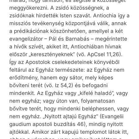
marad, hogy tanítson, és segítse a közösséget
meggyökerezni. A zsidó közösségnek, a
zsidóknak hirdették Isten szavát. Antiochia így a
missziós tevékenység központjává válik, annak
a prédikációnak köszönhetően, amellyel a két
evangelizátor – Pál és Barnabás – megérintette
a hívők szívét, akiket itt, Antiochiában hívnak
először „keresztényeknek” (vö. ApCsel 11,26).
Így az Apostolok cselekedeteinek könyvéből
feltárul az Egyház természete: az Egyház nem
erődítmény, hanem egy sátor, mely képes
bővíteni terét (vö. Iz 54,2) és befogadni
mindenkit. Az Egyház vagy „kifelé haladó”, vagy
nem egyház; vagy úton van, folyamatosan
bővítve terét, hogy mindenki beléphessen, vagy
nem egyház. „Nyitott ajtajú Egyház” (Evangelii
gaudium apostoli buzdítás 46), mindig nyitott
ajtókkal. Amikor zárt kapujú templomot látok itt,