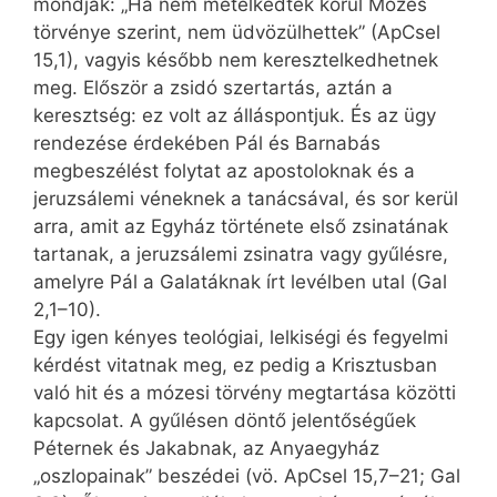
mondják: „Ha nem metélkedtek körül Mózes
törvénye szerint, nem üdvözülhettek” (ApCsel
15,1), vagyis később nem keresztelkedhetnek
meg. Először a zsidó szertartás, aztán a
keresztség: ez volt az álláspontjuk. És az ügy
rendezése érdekében Pál és Barnabás
megbeszélést folytat az apostoloknak és a
jeruzsálemi véneknek a tanácsával, és sor kerül
arra, amit az Egyház története első zsinatának
tartanak, a jeruzsálemi zsinatra vagy gyűlésre,
amelyre Pál a Galatáknak írt levélben utal (Gal
2,1–10).
Egy igen kényes teológiai, lelkiségi és fegyelmi
kérdést vitatnak meg, ez pedig a Krisztusban
való hit és a mózesi törvény megtartása közötti
kapcsolat. A gyűlésen döntő jelentőségűek
Péternek és Jakabnak, az Anyaegyház
„oszlopainak” beszédei (vö. ApCsel 15,7–21; Gal