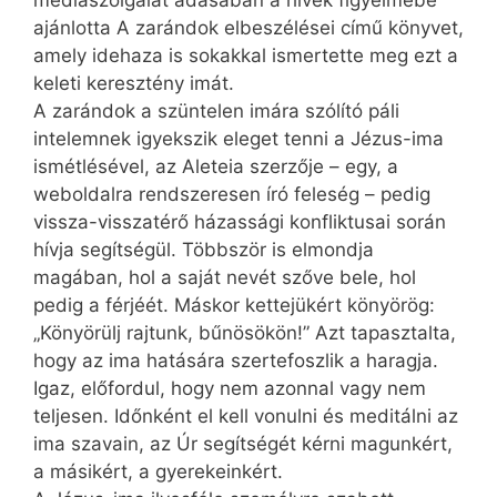
médiaszolgálat adásában a hívek figyelmébe
ajánlotta A zarándok elbeszélései című könyvet,
amely idehaza is sokakkal ismertette meg ezt a
keleti keresztény imát.
A zarándok a szüntelen imára szólító páli
intelemnek igyekszik eleget tenni a Jézus-ima
ismétlésével, az Aleteia szerzője – egy, a
weboldalra rendszeresen író feleség – pedig
vissza-visszatérő házassági konfliktusai során
hívja segítségül. Többször is elmondja
magában, hol a saját nevét szőve bele, hol
pedig a férjéét. Máskor kettejükért könyörög:
„Könyörülj rajtunk, bűnösökön!” Azt tapasztalta,
hogy az ima hatására szertefoszlik a haragja.
Igaz, előfordul, hogy nem azonnal vagy nem
teljesen. Időnként el kell vonulni és meditálni az
ima szavain, az Úr segítségét kérni magunkért,
a másikért, a gyerekeinkért.