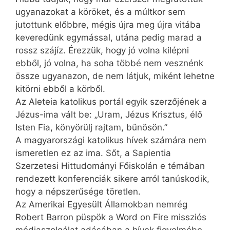
ugyanazokat a köröket, és a múltkor sem
jutottunk előbbre, mégis újra meg újra vitába
keveredünk egymással, utána pedig marad a
rossz szájíz. Érezzük, hogy jó volna kilépni
ebből, jó volna, ha soha többé nem vesznénk
össze ugyanazon, de nem látjuk, miként lehetne
kitörni ebből a körből.
Az Aleteia katolikus portál egyik szerzőjének a
Jézus-ima vált be: „Uram, Jézus Krisztus, élő
Isten Fia, könyörülj rajtam, bűnösön.”
A magyarországi katolikus hívek számára nem
ismeretlen ez az ima. Sőt, a Sapientia
Szerzetesi Hittudományi Főiskolán e témában
rendezett konferenciák sikere arról tanúskodik,
hogy a népszerűsége töretlen.
Az Amerikai Egyesült Államokban nemrég
Robert Barron püspök a Word on Fire missziós