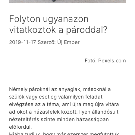
Folyton ugyanazon
vitatkoztok a pároddal?
2019-11-17
Szerző:
Új Ember
Fotó: Pexels.com
Némely pároknál az anyagiak, másoknál a
szülők vagy esetleg valamilyen fel­adat
elvégzése az a téma, ami újra meg újra vitára
ad okot a házasfelek között. Ilyen állandósult
nézeteltérés szinte minden házasságban
előfordul.
Hiába tudjuk, hogy már ezerszer megfutottuk