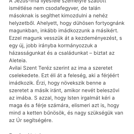
A Jézus-ima ilyesféle személyre szabott
ismétlése nem csodafegyver, de talán
másoknak is segíthet kimozdulni a nehéz
helyzetből. Ahelyett, hogy dühösen fortyognánk
magunkban, inkább imádkozzunk a másikért.
Ezzel magunk vesszük át a kezdeményezést, s
egy új, jobb irányba kormányozzuk a
házasságunkat és a családunkat – biztat az
Aleteia.
Avilai Szent Teréz szerint az ima a szeretet
cselekedete. Ezt éli át a feleség, aki a férjéért
imádkozik. Érzi, hogy növekszik benne a
szeretet a másik iránt, amikor nevét beleszövi
az imába. S azzal, hogy Isten irgalmát kéri a
maga és a férje számára, elismeri azt is, hogy
mind a ketten bűnösök, és nagy szükségük van
az Úr segítségére.