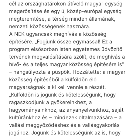
cél az országhatárokon átívelő magyar egység
megerősítése és egy új közép-európai egység
megteremtése, a térség minden államának,
nemzeti közösségének hasznára.
A NEK ugyancsak meghívás a közösség
építésére. „Fogjunk össze egymással! Ez a
program elsősorban Isten egyetemes üdvözítő
tervének megvalósítására szólít, de meghívás a
hívő- és a teljes magyar közösség építésére is”
– hangsúlyozta a püspök. Hozzátette: a magyar
közösség építéséből a külföldön élő
magyarságnak is ki kell vennie a részét.
„Külföldön is jogunk és kötelességünk, hogy
ragaszkodjunk a gyökereinkhez, a
hagyományainkhoz, az anyanyelvünkhöz, saját
kultúránkhoz és – mindezek oltalmazására – a
vallási meggyőződéshez és a vallásgyakorlás
jogához. Jogunk és kötelességünk az is, hogy