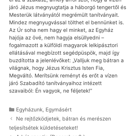
járó Jézus megnyugtatja a háborgó tengertől és
Mesterük látványától megrémült tanítványait.
Mindez megnyugvással tölthet el bennünket is.
Az Úr soha nem hagy el minket, az Egyház
hajója az övé, nem hagyja elsüllyedni –
fogalmazott a külföldi magyarok lelkipásztori
ellátásával megbízott segédpüspök, majd így
buzdította a jelenlévőket: „Valljuk meg bátran a
világnak, hogy Jézus Krisztus Isten Fia,
Megváltó. Merítsünk reményt és erőt a vízen
járó Szabadító tanítványaihoz intézett
szavaiból: Én vagyok, ne féljetek!”
Kategória
Egyházunk
,
Egymásért
Ne rejtőzködjetek, bátran és merészen
teljesítsétek küldetéseteket!