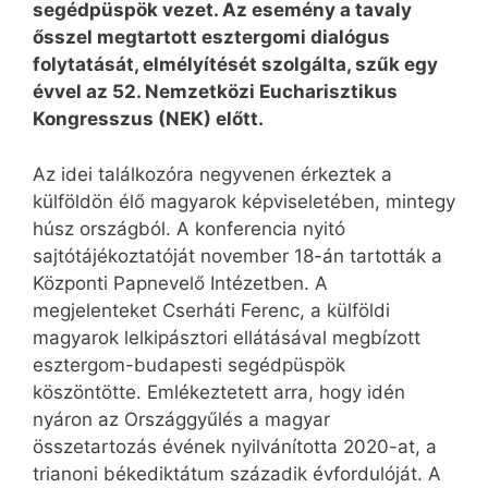
segédpüspök vezet. Az esemény a tavaly
ősszel megtartott esztergomi dialógus
folytatását, elmélyítését szolgálta, szűk egy
évvel az 52. Nemzetközi Eucharisztikus
Kongresszus (NEK) előtt.
Az idei találkozóra negyvenen érkeztek a
külföldön élő magyarok képviseletében, mintegy
húsz országból. A konferencia nyitó
sajtótájékoztatóját november 18-án tartották a
Központi Papnevelő Intézetben. A
megjelenteket Cserháti Ferenc, a külföldi
magyarok lelkipásztori ellátásával megbízott
esztergom-budapesti segédpüspök
köszöntötte. Emlékeztetett arra, hogy idén
nyáron az Országgyűlés a magyar
összetartozás évének nyilvánította 2020-at, a
trianoni békediktátum századik évfordulóját. A