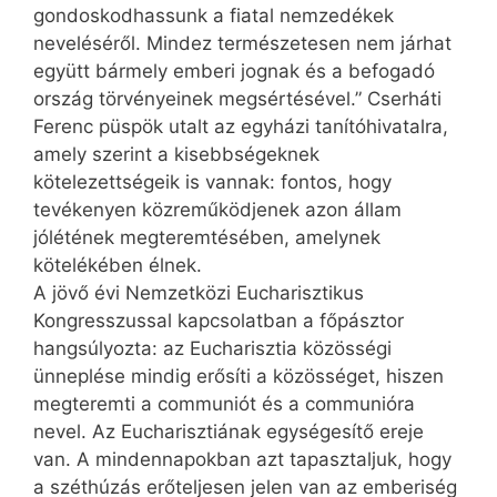
gondoskodhassunk a fiatal nemzedékek
neveléséről. Mindez természetesen nem járhat
együtt bármely emberi jognak és a befogadó
ország törvényeinek megsértésével.” Cserháti
Ferenc püspök utalt az egyházi tanítóhivatalra,
amely szerint a kisebbségeknek
kötelezettségeik is vannak: fontos, hogy
tevékenyen közreműködjenek azon állam
jólétének megteremtésében, amelynek
kötelékében élnek.
A jövő évi Nemzetközi Eucharisztikus
Kongresszussal kapcsolatban a főpásztor
hangsúlyozta: az Eucharisztia közösségi
ünneplése mindig erősíti a közösséget, hiszen
megteremti a communiót és a communióra
nevel. Az Eucharisztiának egységesítő ereje
van. A mindennapokban azt tapasztaljuk, hogy
a széthúzás erőteljesen jelen van az emberiség