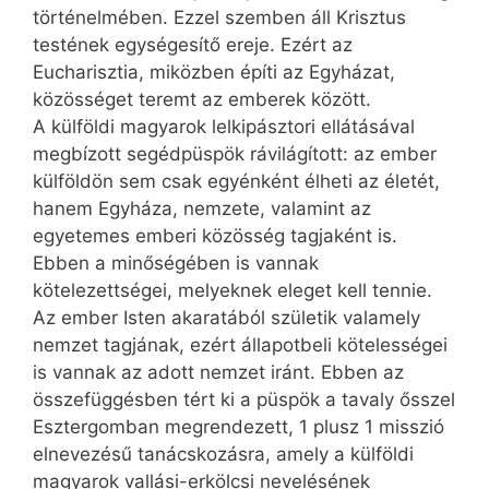
történelmében. Ezzel szemben áll Krisztus
testének egységesítő ereje. Ezért az
Eucharisztia, miközben építi az Egyházat,
közösséget teremt az emberek között.
A külföldi magyarok lelkipásztori ellátásával
megbízott segédpüspök rávilágított: az ember
külföldön sem csak egyénként élheti az életét,
hanem Egyháza, nemzete, valamint az
egyetemes emberi közösség tagjaként is.
Ebben a minőségében is vannak
kötelezettségei, melyeknek eleget kell tennie.
Az ember Isten akaratából születik valamely
nemzet tagjának, ezért állapotbeli kötelességei
is vannak az adott nemzet iránt. Ebben az
összefüggésben tért ki a püspök a tavaly ősszel
Esztergomban megrendezett, 1 plusz 1 misszió
elnevezésű tanácskozásra, amely a külföldi
magyarok vallási-erkölcsi nevelésének