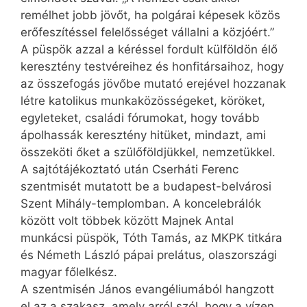
remélhet jobb jövőt, ha polgárai képesek közös
erőfeszítéssel felelősséget vállalni a közjóért.”
A püspök azzal a kéréssel fordult külföldön élő
keresztény testvéreihez és honfitársaihoz, hogy
az összefogás jövőbe mutató erejével hozzanak
létre katolikus munkaközösségeket, köröket,
egyleteket, családi fórumokat, hogy tovább
ápolhassák keresztény hitüket, mindazt, ami
összeköti őket a szülőföldjükkel, nemzetükkel.
A sajtótájékoztató után Cserháti Ferenc
szentmisét mutatott be a budapest-belvárosi
Szent Mihály-templomban. A koncelebrálók
között volt többek között Majnek Antal
munkácsi püspök, Tóth Tamás, az MKPK titkára
és Németh László pápai prelátus, olaszországi
magyar főlelkész.
A szentmisén János evangéliumából hangzott
el az a szakasz, amely arról szól, hogy a vízen