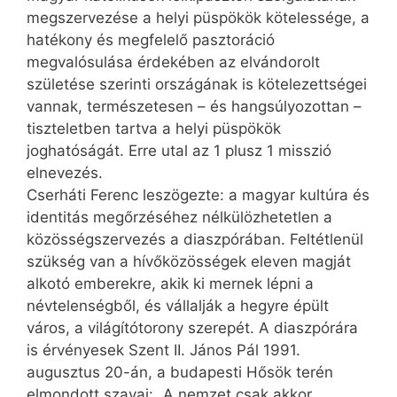
megszervezése a helyi püspökök kötelessége, a
hatékony és megfelelő pasztoráció
megvalósulása érdekében az elvándorolt
születése szerinti országának is kötelezettségei
vannak, természetesen – és hangsúlyozottan –
tiszteletben tartva a helyi püspökök
joghatóságát. Erre utal az 1 plusz 1 misszió
elnevezés.
Cserháti Ferenc leszögezte: a magyar kultúra és
identitás megőrzéséhez nélkülözhetetlen a
közösségszervezés a diaszpórában. Feltétlenül
szükség van a hívőközösségek eleven magját
alkotó emberekre, akik ki mernek lépni a
névtelenségből, és vállalják a hegyre épült
város, a világítótorony szerepét. A diaszpórára
is érvényesek Szent II. János Pál 1991.
augusztus 20-án, a budapesti Hősök terén
elmondott szavai: „A nemzet csak akkor