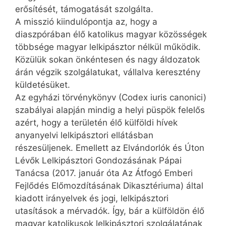
erősítését, támogatását szolgálta.
A misszió kiindulópontja az, hogy a
diaszpórában élő katolikus magyar közösségek
többsége magyar lelkipásztor nélkül működik.
Közülük sokan önkéntesen és nagy áldozatok
árán végzik szolgálatukat, vállalva keresztény
küldetésüket.
Az egyházi törvénykönyv (Co­dex iuris canonici)
szabályai alapján mindig a helyi püspök felelős
azért, hogy a területén élő külföldi hívek
anyanyelvi lelkipásztori ellátásban
részesüljenek. Emellett az Elvándorlók és Úton
Lévők Lelkipásztori Gondozásának Pápai
Tanácsa (2017. január óta Az Átfogó Emberi
Fejlődés Előmozdításának Dikasz­téri­u­ma) által
kiadott irányelvek és jogi, lelkipásztori
utasítások a mérvadók. Így, bár a külföldön élő
magyar katolikusok lelkipásztori szolgálatának