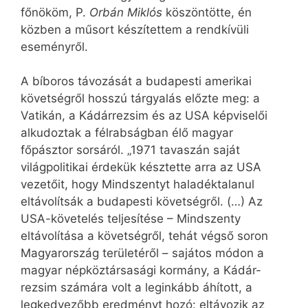
főnököm, P.
Orbán Miklós
köszöntötte, én
közben a műsort készítettem a rendkívüli
eseményről.
A bíboros távozását a budapesti amerikai
követségről hosszú tárgyalás előzte meg: a
Vatikán, a Kádárrezsim és az USA képviselői
alkudoztak a félrabságban élő magyar
főpásztor sorsáról. „1971 tavaszán saját
világpolitikai érdekük késztette arra az USA
vezetőit, hogy Mindszentyt haladéktalanul
eltávolítsák a budapesti követségről. (…) Az
USA-követelés teljesítése – Mindszenty
eltávolítása a követségről, tehát végső soron
Magyarország területéről – sajátos módon a
magyar népköztársasági kormány, a Kádár-
rezsim számára volt a leginkább áhított, a
legkedvezőbb eredményt hozó: eltávozik az