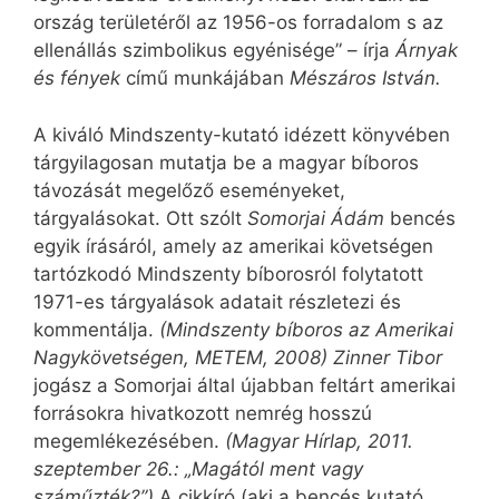
ország területéről az 1956-os forradalom s az
ellenállás szimbolikus egyénisége” – írja
Árnyak
és fények
című munkájában
Mészáros István.
A kiváló Mindszenty-kutató idézett könyvében
tárgyilagosan mutatja be a magyar bíboros
távozását megelőző eseményeket,
tárgyalásokat. Ott szólt
Somorjai Ádám
bencés
egyik írásáról, amely az amerikai követségen
tartózkodó Mindszenty bíborosról folytatott
1971-es tárgyalások adatait részletezi és
kommentálja.
(Mindszenty bíboros az Amerikai
Nagykövetségen, METEM, 2008) Zinner Tibor
jogász a Somorjai által újabban feltárt amerikai
forrásokra hivatkozott nemrég hosszú
megemlékezésében.
(Magyar Hírlap, 2011.
szeptember 26.: „Magától ment vagy
száműzték?”)
A cikkíró (aki a bencés kutató