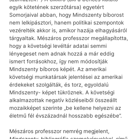
egyik kötetének szerzőtársa) egyetért
Somorjaival abban, hogy Mindszenty bíborost
nem lelkipásztori, hanem politikai szempontok
vezérelték akkor is, amikor hazája elhagyásáról
tárgyaltak. Mészáros professzor megállapította,
hogy a követségi levéltár adatai semmi
lényegeset nem adnak hozzá a már eddig
ismert forrásokhoz, így nem módosítják
Mindszenty bíboros képét. Az amerikai
követségi munkatársak jelentései az amerikai
érdekeket szolgálták, és torz, egyoldalú
Mindszenty- képet tükröznek. A követségi
alkalmazottak negatív közléseiből összeállt
mozaikképet szerinte „be kellene helyezni az
életmű fél évszázadnál hosszabb egészébe”.
Mészáros professzor nemrég megjelent,