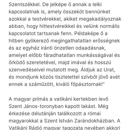
Szentszékkel. De jelképe ő annak a lelki
kapcsolatnak is, amely összeköt bennünket
azokkal a testvérekkel, akiket megakadályoznak
abban, hogy hittestvéreikkel és velünk normális
kapcsolatot tartsanak fenn. Példaképe ő a
hitben gyökerező megingathatatlan erősségnek
és az egyház iránti önzetlen odaadásnak,
amelyet előbb fáradhatatlan munkásságával és
őrködő szeretetével, majd imával és hosszú
szenvedéseivel mutatott meg. Áldjuk az Urat,
és mondjunk közös tisztelettel szívből jövő avét
ennek a száműzött, kiváló főpásztornak!”
A magyar prímás a vatikáni kertekben levő
Szent János-toronyban kapott lakást. Még
érkezése délutánján találkozott a római
magyarokkal a Szent István Zarándokházban. A
Vatikáni Rádió magyar tagozata nevében akkori