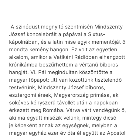
A szinódust megnyitó szentmisén Mindszenty
József koncelebrált a pápával a Sixtus-
kápolnában, és a latin mise egyik mementóját ő
mondta kemény hangon. Ez volt az egyetlen
alkalom, amikor a Vatikáni Rádióban elhangzott
krónikámba beszűrhettem a vértanú bíboros
hangját. VI. Pál megindultan köszöntötte a
magyar főpapot: „Itt van közöttünk tisztelendő
testvérünk, Mindszenty József bíboros,
esztergomi érsek, Magyarország prímása, aki
sokéves kényszerű távollét után a napokban
érkezett meg Rómába. Várva várt vendégünk ő,
aki ma együtt misézik velünk, mintegy dicső
jelképeként annak az egységnek, melyben a
magyar egyház ezer év óta él együtt az Apostoli