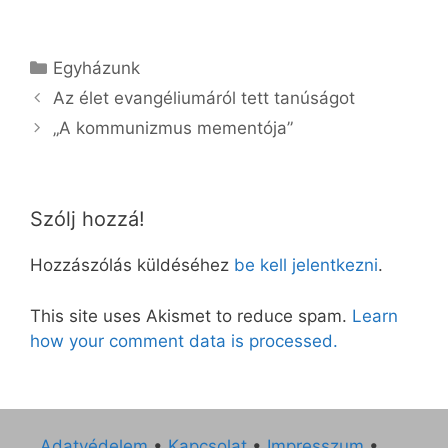
Kategória
Egyházunk
Az élet evangéliumáról tett tanúságot
„A kommunizmus mementója”
Szólj hozzá!
Hozzászólás küldéséhez
be kell jelentkezni
.
This site uses Akismet to reduce spam.
Learn
how your comment data is processed.
Adatvédelem
•
Kapcsolat
•
Impresszum
•