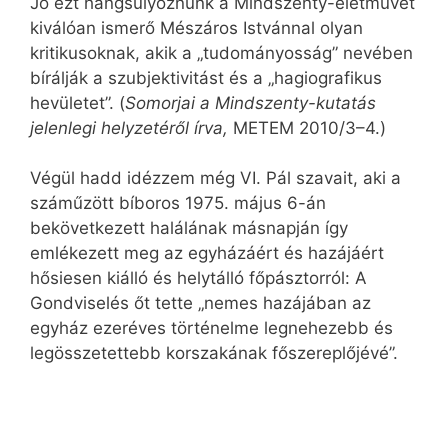
Jó ezt hangsúlyoznunk a Mindszenty-életművet
kiválóan ismerő Mészáros Istvánnal olyan
kritikusoknak, akik a „tudományosság” nevében
bírálják a szubjektivitást és a „hagiografikus
hevületet”. (
Somorjai a Mindszenty-kutatás
jelenlegi helyzetéről írva,
METEM 2010/3–4.)
Végül hadd idézzem még VI. Pál szavait, aki a
száműzött bíboros 1975. május 6-án
bekövetkezett halálának másnapján így
emlékezett meg az egyházáért és hazájáért
hősiesen kiálló és helytálló főpásztorról: A
Gondviselés őt tette „nemes hazájában az
egyház ezeréves történelme legnehezebb és
legösszetettebb korszakának főszereplőjévé”.