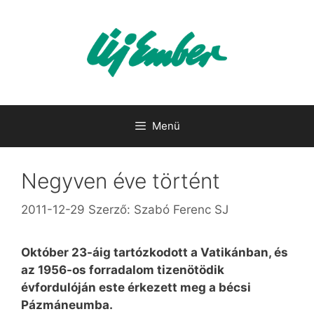
Kilépés
a
tartalomba
Menü
Negyven éve történt
2011-12-29
Szerző:
Szabó Ferenc SJ
Október 23-áig tartózkodott a Vatikánban, és
az 1956-os forradalom tizenötödik
évfordulóján este érkezett meg a bécsi
Pázmáneumba.