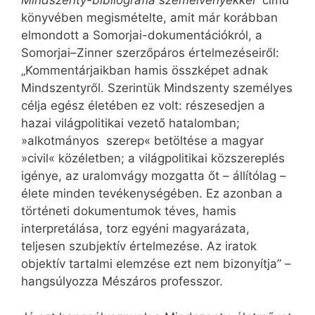
Mindszenty-bibliográfia szemelvényekkel
című
könyvében megismételte, amit már korábban
elmondott a Somorjai-dokumentációkról, a
Somorjai–Zinner szerzőpáros értelmezéseiről:
„Kommentárjaikban hamis összképet adnak
Mindszentyről. Szerintük Mindszenty személyes
célja egész életében ez volt: részesedjen a
hazai világpolitikai vezető hatalomban;
»alkotmányos szerep« betöltése a magyar
»civil« közéletben; a világpolitikai közszereplés
igénye, az uralomvágy mozgatta őt – állítólag –
élete minden tevékenységében. Ez azonban a
történeti dokumentumok téves, hamis
interpretálása, torz egyéni magyarázata,
teljesen szubjektív értelmezése. Az iratok
objektív tartalmi elemzése ezt nem bizonyítja” –
hangsúlyozza Mészáros professzor.