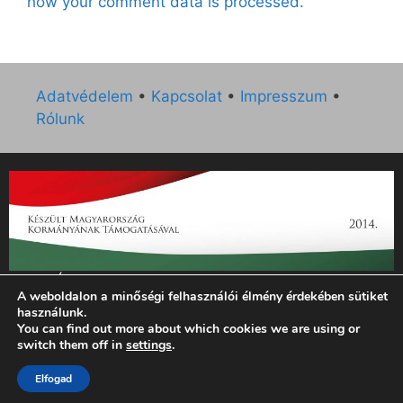
how your comment data is processed.
Adatvédelem
•
Kapcsolat
•
Impresszum
•
Rólunk
„Az Új Ember katolikus hetilap 2014. évi működésének
A weboldalon a minőségi felhasználói élmény érdekében sütiket
támogatását az EGYH-KCP-14-P-0121 sz. támogatási
használunk.
szerződés keretében 3 000 000 Ft összegben támogatta az
You can find out more about which cookies we are using or
Emberi Erőforrások Minisztériuma.”
switch them off in
settings
.
© 2026 Magyar Kurír - Új Ember
• Készült
GeneratePress
Elfogad