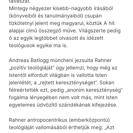
tavaszát.
Mintegy négyezer kisebb-nagyobb írásából
(könyveiből és tanulmányaiból) csupán
tízkötetnyi jelent meg magyarul, köztük A hit
alapjai című összegző műve. Világszerte pedig
ő az egyik legtöbbet olvasott és idézett
teológusok egyike ma is.
Andreas Batlogg müncheni jezsuita Rahner
„pozitív teológiáját” úgy jellemzi, hogy még az
Istentől elfordult világban is vallotta Isten
jelenlétét, a „rejtett kereszténységet”. Sokan
félreértették ezt, pedig „anonim kereszténység”
fogalma lényegében nem volt más, mint Isten
egyetemes üdvözítő szándékának kifejezése.
Rahner antropocentrikus (emberközpontú)
teológiáját vallomásából érthetjük meg: „Azt