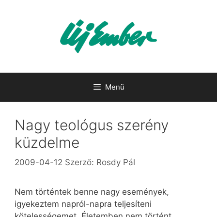
Kilépés
a
tartalomba
Menü
Nagy teológus szerény
küzdelme
2009-04-12
Szerző:
Rosdy Pál
Nem történtek benne nagy események,
igyekeztem napról-napra teljesíteni
kötelességemet. Életemben nem történt