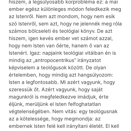
hiszem, a legsúlyosabb korprobléma ez: a mai
ember egész különleges módon feledkezik meg
az Istenről. Nem azt mondom, hogy nem esik
szó Istenről, sem azt, hogy ne jelennék meg róla
számos bölcseleti és teológiai könyv. De azt
hiszem, igen kevés ember vet számot azzal,
hogy nem Isten van őérte, hanem ő van az
Istenért. Igaz: napjaink teológiai vitáiban én is
mindig az „antropocentrikus” irányzatot
képviselem a teológusok között. De olyan
értelemben, hogy mindig azt hangsúlyozom:
Isten a legfontosabb. Mi azért vagyunk, hogy
szeressük őt. Azért vagyunk, hogy saját
magunkról is megfeledkezve imádjuk, érte
éljünk, merüljünk el Isten felfoghatatlan
végtelenségében. Nem vitás: egy teológusnak
az a kötelessége, hogy megmondja: az
embernek Isten felé kell irányítani életét. El kell