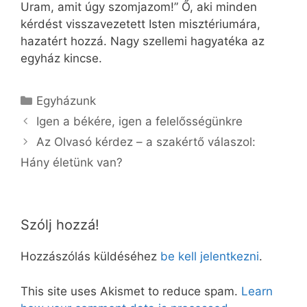
Uram, amit úgy szomjazom!” Ő, aki minden
kérdést visszavezetett Isten misztériumára,
hazatért hozzá. Nagy szellemi hagyatéka az
egyház kincse.
Kategória
Egyházunk
Igen a békére, igen a felelősségünkre
Az Olvasó kérdez – a szakértő válaszol:
Hány életünk van?
Szólj hozzá!
Hozzászólás küldéséhez
be kell jelentkezni
.
This site uses Akismet to reduce spam.
Learn