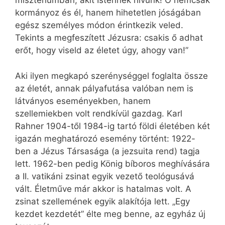
misztériumban, akit Istennek hívunk! Ő nemcsak
kormányoz és él, hanem hihetetlen jóságában
egész személyes módon érintkezik veled.
Tekints a megfeszített Jézusra: csakis ő adhat
erőt, hogy viseld az életet úgy, ahogy van!”
Aki ilyen megkapó szerénységgel foglalta össze
az életét, annak pályafutása valóban nem is
látványos eseményekben, hanem
szellemiekben volt rendkívül gazdag. Karl
Rahner 1904-től 1984-ig tartó földi életében két
igazán meghatározó esemény történt: 1922-
ben a Jézus Társasága (a jezsuita rend) tagja
lett. 1962-ben pedig König bíboros meghívására
a II. vatikáni zsinat egyik vezető teológusává
vált. Életműve már akkor is hatalmas volt. A
zsinat szellemének egyik alakítója lett. „Egy
kezdet kezdetét” élte meg benne, az egyház új