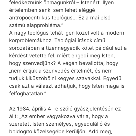
feledkeznünk önmagunkról – Istenért. Ilyen
értelemben senki sem lehet eléggé
antropocentrikus teológus… Ez a mai első
számú alapprobléma.”
A nagy teológus tehát igen közel volt a modern
korproblémákhoz. Teológiai írások című
sorozatában a tizennegyedik kötet például ezt a
kérdést vetette fel: miért engedi meg Isten,
hogy szenvedjünk? A végén bevallotta, hogy
„nem értjük a szenvedés értelmét, és nem
tudjuk kiküszöbölni kegyes szavakkal. Egyedül
csak azt a választ adhatjuk, hogy Isten maga is
felfoghatatlan.”
Az 1984. április 4-re szóló gyászjelentésén ez
állt: „Az ember vágyakozva várja, hogy a
szeretett Isten személyes, egyedülálló és
boldogító közelségébe kerüljön. Add meg,