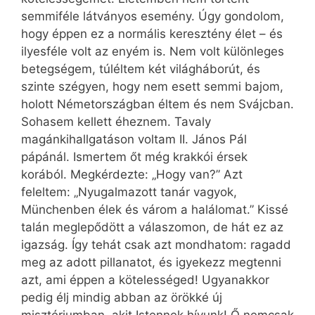
semmiféle látványos esemény. Úgy gondolom,
hogy éppen ez a normális keresztény élet – és
ilyesféle volt az enyém is. Nem volt különleges
betegségem, túléltem két világháborút, és
szinte szégyen, hogy nem esett semmi bajom,
holott Németországban éltem és nem Svájcban.
Sohasem kellett éheznem. Tavaly
magánkihallgatáson voltam II. János Pál
pápánál. Ismertem őt még krakkói érsek
korából. Megkérdezte: „Hogy van?” Azt
feleltem: „Nyugalmazott tanár vagyok,
Münchenben élek és várom a halálomat.” Kissé
talán meglepődött a válaszomon, de hát ez az
igazság. Így tehát csak azt mondhatom: ragadd
meg az adott pillanatot, és igyekezz megtenni
azt, ami éppen a kötelességed! Ugyanakkor
pedig élj mindig abban az örökké új