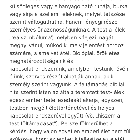
külsődleges vagy elhanyagolható ruhája, burka
vagy sírja a szellemi léleknek, melyet tetszése
szerint váltogathatna, hanem lényegi része
személyes önazonosságunknak. A test a lélek
„reálszimbóluma”, melyben kifejezi magát,
megnyilvánul, működik, mely jelentést hordoz
számára, s amelyet átél. Biológiai, örökletes
meghatározottságaink és
kapcsolatrendszerünk, amelyben testünk révén
élünk, szerves részét alkotják annak, akik
személy szerint vagyunk. A feltámadás bibliai
hite szerint Isten az általa teremtett test-lélek
egész ember beteljesedését akarja, egyszeri,
testben megélt élettörténetével és helyes
kapcsolatrendszerével együtt (vö. „hiszem a
test föltámadását”). Persze fölmerülhet a
kérdés, hogy vajon egyetlen emberi élet nem túl
szűkös-e, hogy az ember kiteljesítse az életét,