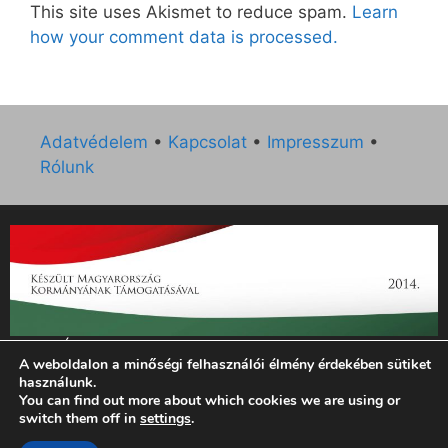
This site uses Akismet to reduce spam.
Learn
how your comment data is processed.
Adatvédelem
•
Kapcsolat
•
Impresszum
•
Rólunk
„Az Új Ember katolikus hetilap 2014. évi működésének
A weboldalon a minőségi felhasználói élmény érdekében sütiket
támogatását az EGYH-KCP-14-P-0121 sz. támogatási
használunk.
szerződés keretében 3 000 000 Ft összegben támogatta az
You can find out more about which cookies we are using or
Emberi Erőforrások Minisztériuma.”
switch them off in
settings
.