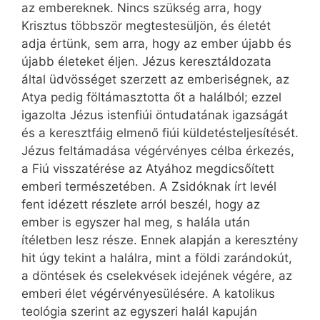
az embereknek. Nincs szükség arra, hogy
Krisztus többször megtestesüljön, és életét
adja értünk, sem arra, hogy az ember újabb és
újabb életeket éljen. Jézus keresztáldozata
által üdvösséget szerzett az emberiségnek, az
Atya pedig föltámasztotta őt a halálból; ezzel
igazolta Jézus istenfiúi öntudatának igazságát
és a keresztfáig elmenő fiúi küldetésteljesítését.
Jézus feltámadása végérvényes célba érkezés,
a Fiú visszatérése az Atyához megdicsőített
emberi természetében. A Zsidóknak írt levél
fent idézett részlete arról beszél, hogy az
ember is egyszer hal meg, s halála után
ítéletben lesz része. Ennek alapján a keresztény
hit úgy tekint a halálra, mint a földi zarándokút,
a döntések és cselekvések idejének végére, az
emberi élet végérvényesülésére. A katolikus
teológia szerint az egyszeri halál kapuján