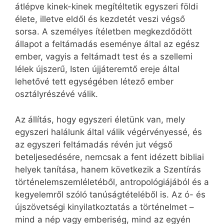
átlépve kinek-kinek megítéltetik egyszeri földi
élete, illetve eldől és kezdetét veszi végső
sorsa. A személyes ítéletben megkezdődött
állapot a feltámadás eseménye által az egész
ember, vagyis a feltámadt test és a szellemi
lélek újszerű, Isten újjáteremtő ereje által
lehetővé tett egységében létező ember
osztályrészévé válik.
Az állítás, hogy egyszeri életünk van, mely
egyszeri halálunk által válik végérvényessé, és
az egyszeri feltámadás révén jut végső
beteljesedésére, nemcsak a fent idézett bibliai
helyek tanítása, hanem következik a Szentírás
történelemszemléletéből, antropológiájából és a
kegyelemről szóló tanúságtételéből is. Az ó- és
újszövetségi kinyilatkoztatás a történelmet –
mind a nép vagy emberiség, mind az egyén