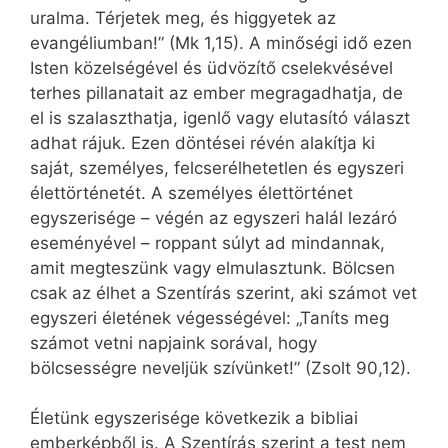
uralma. Térjetek meg, és higgyetek az
evangéliumban!” (Mk 1,15). A minőségi idő ezen
Isten közelségével és üdvözítő cselekvésével
terhes pillanatait az ember megragadhatja, de
el is szalaszthatja, igenlő vagy elutasító választ
adhat rájuk. Ezen döntései révén alakítja ki
saját, személyes, felcserélhetetlen és egyszeri
élettörténetét. A személyes élettörténet
egyszerisége – végén az egyszeri halál lezáró
eseményével – roppant súlyt ad mindannak,
amit megteszünk vagy elmulasztunk. Bölcsen
csak az élhet a Szentírás szerint, aki számot vet
egyszeri életének végességével: „Taníts meg
számot vetni napjaink sorával, hogy
bölcsességre neveljük szívünket!” (Zsolt 90,12).
Életünk egyszerisége következik a bibliai
emberképből is. A Szentírás szerint a test nem