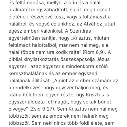
és feltámadása, mellyel a bűn és a halál
uralmától megszabadított, saját megdicsőült
életének részesévé tesz, vagyis föltámaszt a
halálból, és végső célunkhoz, az Atyához juttat
egész emberi valónkkal. A Szentírás
egyértelműen tanítja, hogy „Krisztus, miután
feltámadt halottaiból, már nem hal meg, s a
halál többé nem uralkodik rajta” (Róm 6,9). A
bibliai kinyilatkoztatás összekapcsolja Jézus
egyszeri, azaz egyszer s mindenkorra szóló
kereszthalálának és az ember egyszeri
halálának állítását: „Amint az ember számára az
a rendelkezés, hogy egyszer haljon meg, és
utána ítéletben legyen része, úgy Krisztus is
egyszer áldozta fel magát, hogy sokak bűnét
elvegye” (Zsid 9,27). Sem Krisztus nem hal meg
többször, sem az emberek nem halnak meg
többször. Sem neki nincs több földi élete, sem