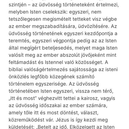
szintjén – az üdvösség történeteként értelmezi,
melyben Isten cselekszik: egyszeri, nem
tetszőlegesen megismételt tetteket visz végbe
az ember megszabadítására, üdvözítésére. Az
üdvösség történetének egyszeri kezdőpontja a
teremtés, egyszeri végpontja pedig az az Isten
által megígért beteljesedés, melyet maga Isten
valósít meg az ember abszolút jövőjeként mint
feltámadást és Istennel való közösséget. A
bibliai valóságértelmezés sajátossága az isteni
önközlés legfőbb közegének számító
történelem egyszerisége. Az üdvösség
történetében Isten egyszeri, vissza nem térő,
„itt és most” véghezvitt tettei a kairosz, vagyis
az üdvösség időszakai az ember számára,
amely tőle itt és most döntést, választ,
közreműködést vár. Jézus is így kezdi meg
küldetését: „Betelt az idő. Elközelgett az Isten