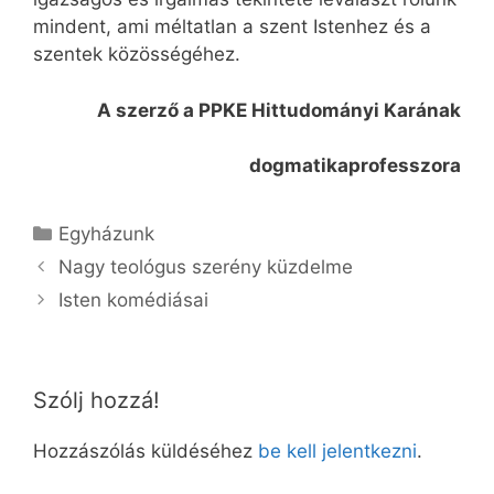
mindent, ami méltatlan a szent Istenhez és a
szentek közösségéhez.
A szerző a PPKE Hittudományi Karának
dogmatikaprofesszora
Kategória
Egyházunk
Nagy teológus szerény küzdelme
Isten komédiásai
Szólj hozzá!
Hozzászólás küldéséhez
be kell jelentkezni
.