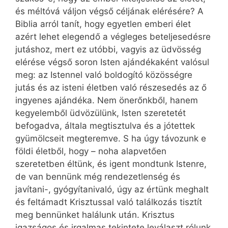
és méltóvá váljon végső céljának elérésére? A
Biblia arról tanít, hogy egyetlen emberi élet
azért lehet elegendő a végleges beteljesedésre
jutáshoz, mert ez utóbbi, vagyis az üdvösség
elérése végső soron Isten ajándékaként valósul
meg: az Istennel való boldogító közösségre
jutás és az isteni életben való részesedés az ő
ingyenes ajándéka. Nem önerőnkből, hanem
kegyelemből üdvözülünk, Isten szeretetét
befogadva, általa megtisztulva és a jótettek
gyümölcseit megteremve. S ha úgy távozunk e
földi életből, hogy – noha alapvetően
szeretetben éltünk, és igent mondtunk Istenre,
de van bennünk még rendezetlenség és
javítani-, gyógyítanivaló, úgy az értünk meghalt
és feltámadt Krisztussal való találkozás tisztít
meg bennünket halálunk után. Krisztus
igazságos és irgalmas tekintete leválaszt rólunk