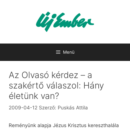
Kilépés
a
tartalomba
Menü
Az Olvasó kérdez – a
szakértő válaszol: Hány
életünk van?
2009-04-12
Szerző:
Puskás Attila
Reményünk alapja Jézus Krisztus kereszthalála