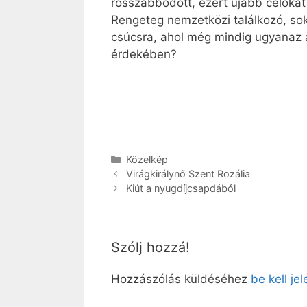
rosszabbodott, ezért újabb célokat 
Rengeteg nemzetközi találkozó, sok
csúcsra, ahol még mindig ugyanaz 
érdekében?
Kategória
Közelkép
Virágkirálynő Szent Rozália
Kiút a nyugdíjcsapdából
Szólj hozzá!
Hozzászólás küldéséhez
be kell je