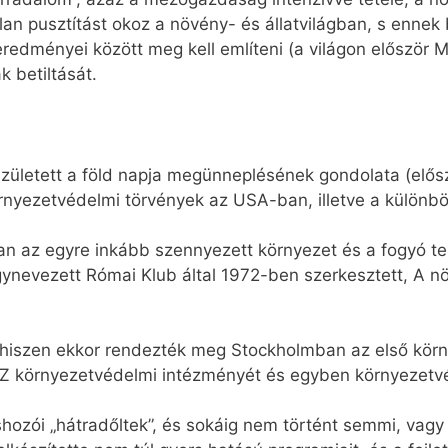
tlan pusztítást okoz a növény- és állatvilágban, s enne
eredményei között meg kell említeni (a világon először
 betiltását.
zületett a föld napja megünneplésének gondolata (elősz
nyezetvédelmi törvények az USA-ban, illetve a különböz
 az egyre inkább szennyezett környezet és a fogyó ter
gynevezett Római Klub által 1972-ben szerkesztett, A n
 hiszen ekkor rendezték meg Stockholmban az első körny
Z környezetvédelmi intézményét és egyben környezetvé
hozói „hátradőltek”, és sokáig nem történt semmi, vagy 