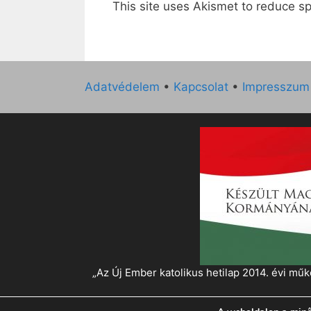
This site uses Akismet to reduce 
Adatvédelem
•
Kapcsolat
•
Impresszum
„Az Új Ember katolikus hetilap 2014. évi 