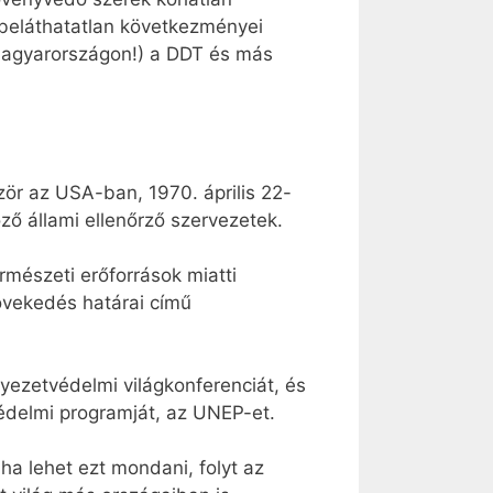
k beláthatatlan következményei
 Magyarországon!) a DDT és más
ör az USA-ban, 1970. április 22-
ő állami ellenőrző szervezetek.
mészeti erőforrások miatti
övekedés határai című
ezetvédelmi világkonferenciát, és
delmi programját, az UNEP-et.
ha lehet ezt mondani, folyt az