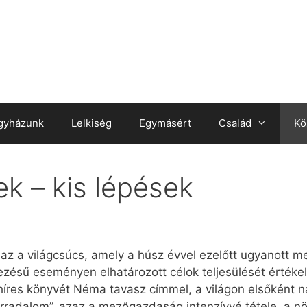
gyházunk
Lelkiség
Egymásért
Család
Kö
 – kis lépések
az a világcsúcs, amely a húsz évvel ezelőtt ugyanott 
vezésű eseményen elhatározott célok teljesülését értéke
híres könyvét Néma tavasz címmel, a világon elsőként 
forradalom”, azaz a mezőgazdaság intenzívvé tétele, a n