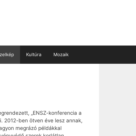
zelkép
Kultúra
Mozaik
megrendezett, „ENSZ-konferencia a
li. 2012-ben ötven éve lesz annak,
nagyon megrázó példákkal
övényvédő szerek korlátlan