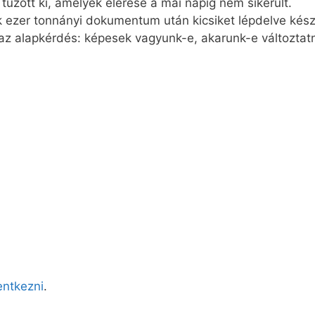
tűzött ki, amelyek elérése a mai napig nem sikerült.
 ezer tonnányi dokumentum után kicsiket lépdelve készü
az alapkérdés: képesek vagyunk-e, akarunk-e változtat
lentkezni
.