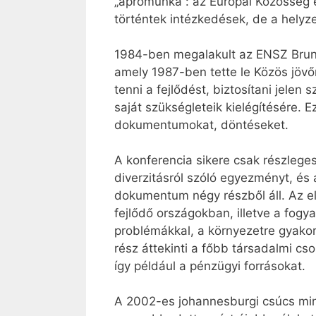
„aprómunka”: az Európai Közösség el
történtek intézkedések, de a helyz
1984-ben megalakult az ENSZ Brundt
amely 1987-ben tette le Közös jöv
tenni a fejlődést, biztosítani jelen
saját szükségleteik kielégítésére.
dokumentumokat, döntéseket.
A konferencia sikere csak részleges
diverzitásról szóló egyezményt, és 
dokumentum négy részből áll. Az el
fejlődő országokban, illetve a fog
problémákkal, a környezetre gyakor
rész áttekinti a főbb társadalmi cs
így például a pénzügyi forrásokat.
A 2002-es johannesburgi csúcs min