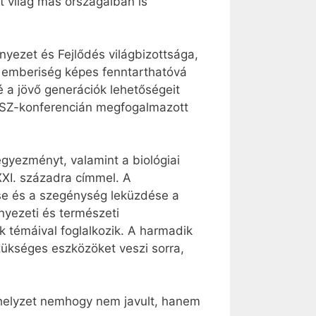
t világ más országaiban is
yezet és Fejlődés világbizottsága,
z emberiség képes fenntarthatóvá
né a jövő generációk lehetőségeit
 ENSZ-konferencián megfogalmazott
egyezményt, valamint a biológiai
XXI. századra címmel. A
ése és a szegénység leküzdése a
nyezeti és természeti
 témáival foglalkozik. A harmadik
szükséges eszközöket veszi sorra,
 helyzet nemhogy nem javult, hanem