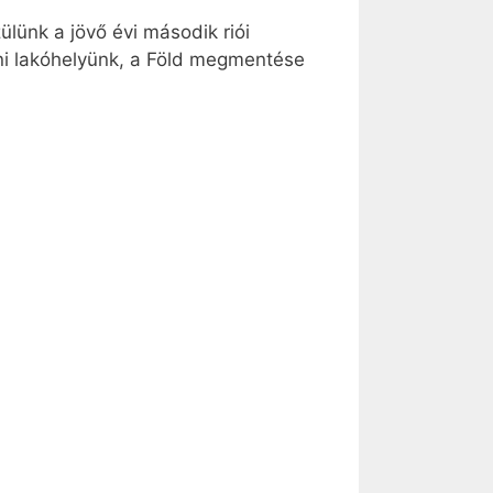
lünk a jövő évi második riói
ni lakóhelyünk, a Föld megmentése