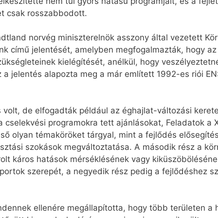
készítette nem túl gyors hatású programjait, és a fejlet
et csak rosszabbodott.
land norvég miniszterelnök asszony által vezetett Körn
őnk című jelentését, amelyben megfogalmazták, hogy a
 szükségleteinek kielégítését, anélkül, hogy veszélyeztet
 Ez a jelentés alapozta meg a már említett 1992-es riói
 volt, de elfogadták például az éghajlat-változási keret
a cselekvési programokra tett ajánlásokat, Feladatok a 
ső olyan témaköröket tárgyal, mint a fejlődés elősegít
yasztási szokások megváltoztatása. A második rész a kör
olt káros hatások mérséklésének vagy kiküszöbölésének
oportok szerepét, a negyedik rész pedig a fejlődéshez 
dennek ellenére megállapította, hogy több területen a