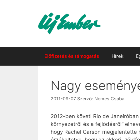
Kilépés
a
tartalomba
Előfizetés és támogatás
Hírek
E
Nagy események
2011-09-07
Szerző:
Nemes Csaba
2012-ben követi Rio de Janeiróban 
környezetről és a fejlődésről” elne
hogy Rachel Carson megjelentette 
érzékeltetve, hogy az akkori „zöld