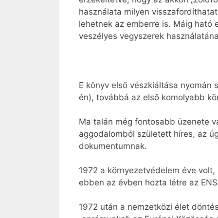
használata milyen visszafordíthata
lehetnek az emberre is. Máig ható 
veszélyes vegyszerek használatának
E könyv első vészkiáltása nyomán s
én), továbbá az első komolyabb kör
Ma talán még fontosabb üzenete van
aggodalomból született híres, az ú
dokumentumnak.
1972 a környezetvédelem éve volt,
ebben az évben hozta létre az ENS
1972 után a nemzetközi élet döntés