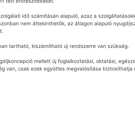
rt tett erőfeszítéseket.
szolgálati idő számításán alapuló, azaz a szolgáltatások
azonban nem áttekinthetők, az átlagon alapuló nyugdíjs
t.
an tartható, kiszámítható új rendszerre van szükség.
gdíjkoncepció mellett új foglalkoztatási, oktatási, egész
ég van, csak ezek együttes megvalósítása biztosíthatja 