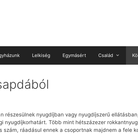
gyházunk
Lelkiség
Egymásért
Család
Kö
csapdából
n részesülnek nyugdíjban vagy nyugdíjszerű ellátásba
égi nyugdíjkorhatárt. Több mint hétszázezer rokkantnyu
 szám, ráadásul ennek a csoportnak majdnem a fele kor