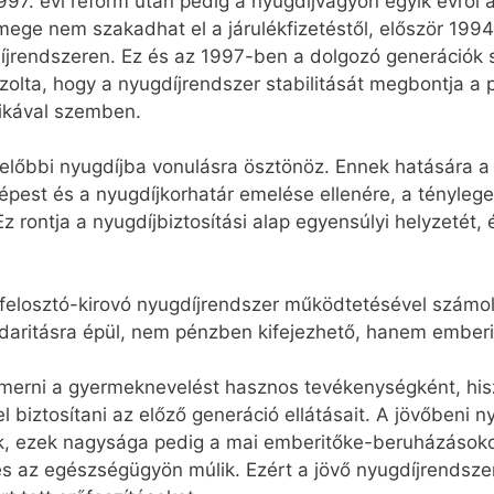
997. évi reform után pedig a nyugdíjvagyon egyik évről 
mege nem szakadhat el a járulékfizetéstől, először 199
íjrendszeren. Ez és az 1997-ben a dolgozó generációk 
olta, hogy a nyugdíjrendszer stabilitását megbontja a po
tikával szemben.
l előbbi nyugdíjba vonulásra ösztönöz. Ennek hatására 
épest és a nyugdíjkorhatár emelése ellenére, a ténylege
 rontja a nyugdíjbiztosítási alap egyensúlyi helyzetét, 
 felosztó-kirovó nyugdíjrendszer működtetésével számol
lidaritásra épül, nem pénzben kifejezhető, hanem emberi
 ismerni a gyermeknevelést hasznos tevékenységként, hi
 biztosítani az előző generáció ellátásait. A jövőbeni 
ek, ezek nagysága pedig a mai emberitőke-beruházásoko
s az egészségügyön múlik. Ezért a jövő nyugdíjrendszer