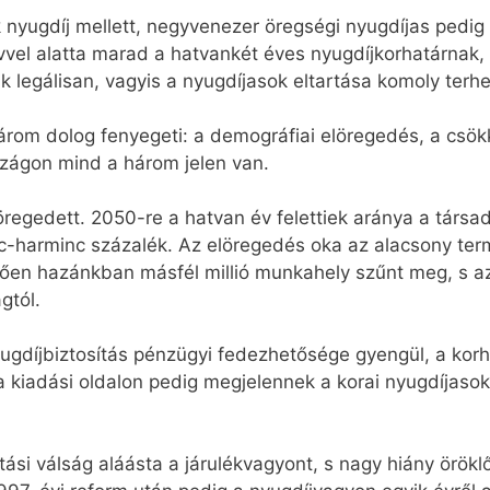
nyugdíj mellett, negyvenezer öregségi nyugdíjas pedig
vel alatta marad a hatvankét éves nyugdíjkorhatárnak,
 legálisan, vagyis a nyugdíjasok eltartása komoly terhe
rom dolog fenyegeti: a demográfiai elöregedés, a csök
szágon mind a három jelen van.
regedett. 2050-re a hatvan év felettiek aránya a társa
lc-harminc százalék. Az elöregedés oka az alacsony te
tően hazánkban másfél millió munkahely szűnt meg, s az
gtól.
gdíjbiztosítás pénzügyi fedezhetősége gyengül, a korha
 a kiadási oldalon pedig megjelennek a korai nyugdíjaso
tási válság aláásta a járulékvagyont, s nagy hiány örök