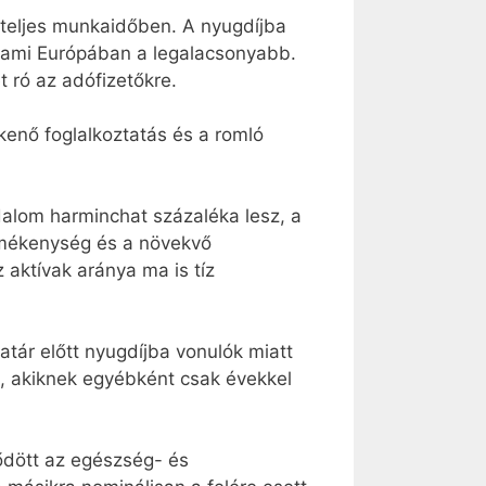
 teljes munkaidőben. A nyugdíjba
 ami Európában a legalacsonyabb.
t ró az adófizetőkre.
kenő foglalkoztatás és a romló
dalom harminchat százaléka lesz, a
rmékenység és a növekvő
 aktívak aránya ma is tíz
tár előtt nyugdíjba vonulók miatt
k, akiknek egyébként csak évekkel
lődött az egészség- és