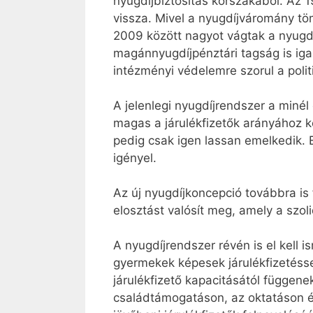
nyugdíjbiztosítás korszakából. Az 1
vissza. Mivel a nyugdíjváromány tö
2009 között nagyot vágtak a nyugd
magánnyugdíjpénztári tagság is igaz
intézményi védelemre szorul a poli
A jelenlegi nyugdíjrendszer a miné
magas a járulékfizetők arányához k
pedig csak igen lassan emelkedik. Ez
igényel.
Az új nyugdíjkoncepció továbbra is
elosztást valósít meg, amely a szo
A nyugdíjrendszer révén is el kell
gyermekek képesek járulékfizetéssel
járulékfizető kapacitásától függen
családtámogatáson, az oktatáson é