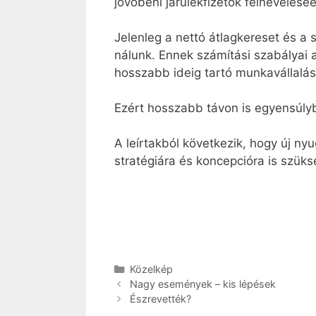
jövőbeni járulékfizetők felneveléséé
Jelenleg a nettó átlagkereset és a 
nálunk. Ennek számítási szabályai 
hosszabb ideig tartó munkavállalás
Ezért hosszabb távon is egyensúlyb
A leírtakból következik, hogy új nyu
stratégiára és koncepcióra is szüks
Kategória
Közelkép
Nagy események – kis lépések
Észrevették?