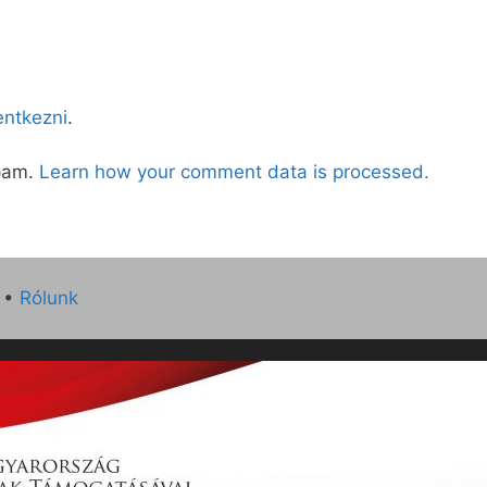
lentkezni
.
spam.
Learn how your comment data is processed.
•
Rólunk