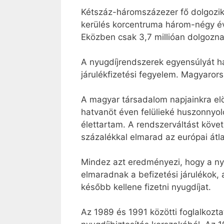
Kétszáz-háromszázezer fő dolgozik 
kerülés korcentruma három-négy év
Eközben csak 3,7 millióan dolgoznak
A nyugdíjrendszerek egyensúlyát há
járulékfizetési fegyelem. Magyaror
A magyar társadalom napjainkra elö
hatvanöt éven felülieké huszonnyo
élettartam. A rendszerváltást köve
százalékkal elmarad az európai átla
Mindez azt eredményezi, hogy a nyu
elmaradnak a befizetési járulékok,
később kellene fizetni nyugdíjat.
Az 1989 és 1991 közötti foglalkozta