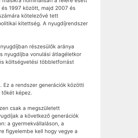
a másikra nominálisan a felére esett
4 és 1997 között, majd 2007 és
számára kötelezővé tett
litikai kitettség. A nyugdíjrendszer
a nyugdíjban részesülők aránya
s nyugdíjba vonulási átlagéletkor
és költségvetési többletforrást
. Ez a rendszer generációk közötti
 tőkét képez.
szen csak a megszületett
nyugdíjak a következő generációk
n: a gyermekvállaláson, a
e figyelembe kell hogy vegye a