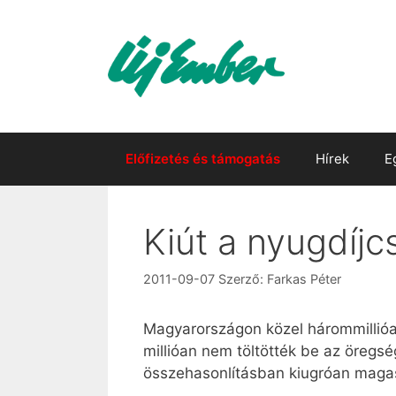
Kilépés
a
tartalomba
Előfizetés és támogatás
Hírek
E
Kiút a nyugdíj
2011-09-07
Szerző:
Farkas Péter
Magyarországon közel hárommillióa
millióan nem töltötték be az öregs
összehasonlításban kiugróan magas