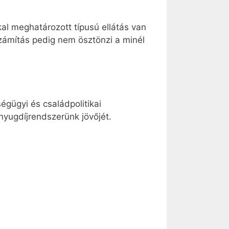
kal meghatározott típusú ellátás van
zámítás pedig nem ösztönzi a minél
ségügyi és családpolitikai
nyugdíjrendszerünk jövőjét.