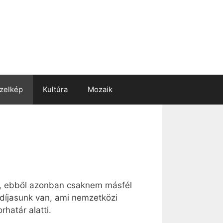
zelkép
Kultúra
Mozaik
n, ebből azonban csaknem másfél
gdíjasunk van, ami nemzetközi
határ alatti.