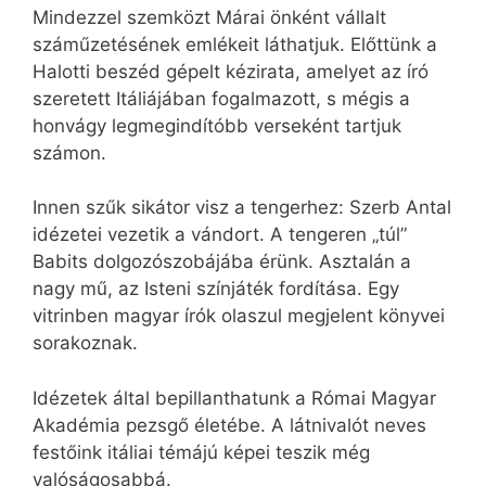
Mindezzel szemközt Márai önként vállalt
száműzetésének emlékeit láthatjuk. Előttünk a
Halotti beszéd gépelt kézirata, amelyet az író
szeretett Itáliájában fogalmazott, s mégis a
honvágy legmegindítóbb verseként tartjuk
számon.
Innen szűk sikátor visz a tengerhez: Szerb Antal
idézetei vezetik a vándort. A tengeren „túl”
Babits dolgozószobájába érünk. Asztalán a
nagy mű, az Isteni színjáték fordítása. Egy
vitrinben magyar írók olaszul megjelent könyvei
sorakoznak.
Idézetek által bepillanthatunk a Római Magyar
Akadémia pezsgő életébe. A látnivalót neves
festőink itáliai témájú képei teszik még
valóságosabbá.