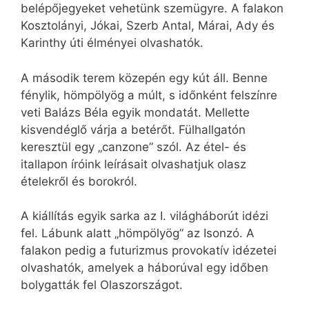
belépőjegyeket vehetünk szemügyre. A falakon
Kosztolányi, Jókai, Szerb Antal, Márai, Ady és
Karinthy úti élményei olvashatók.
A második terem közepén egy kút áll. Benne
fénylik, hömpölyög a múlt, s időnként felszínre
veti Balázs Béla egyik mondatát. Mellette
kisvendéglő várja a betérőt. Fülhallgatón
keresztül egy „canzone” szól. Az étel- és
itallapon íróink leírásait olvashatjuk olasz
ételekről és borokról.
A kiállítás egyik sarka az I. világháborút idézi
fel. Lábunk alatt „hömpölyög” az Isonzó. A
falakon pedig a futurizmus provokatív idézetei
olvashatók, amelyek a háborúval egy időben
bolygatták fel Olaszországot.