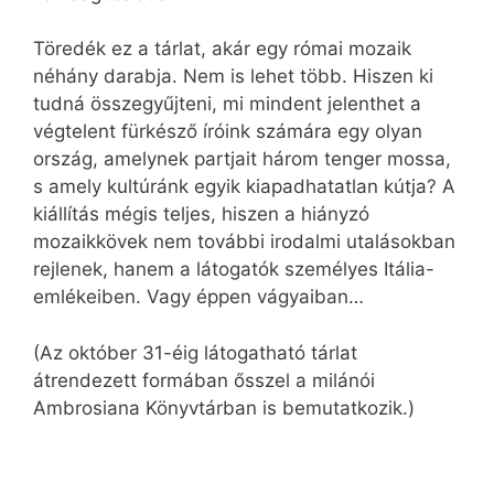
Töredék ez a tárlat, akár egy római mozaik
néhány darabja. Nem is lehet több. Hiszen ki
tudná összegyűjteni, mi mindent jelenthet a
végtelent fürkésző íróink számára egy olyan
ország, amelynek partjait három tenger mossa,
s amely kultúránk egyik kiapadhatatlan kútja? A
kiállítás mégis teljes, hiszen a hiányzó
mozaikkövek nem további irodalmi utalásokban
rejlenek, hanem a látogatók személyes Itália-
emlékeiben. Vagy éppen vágyaiban…
(Az október 31-éig látogatható tárlat
átrendezett formában ősszel a milánói
Ambrosiana Könyvtárban is bemutatkozik.)