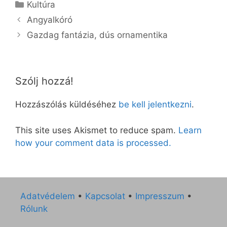
Kategória
Kultúra
Angyalkóró
Gazdag fantázia, dús ornamentika
Szólj hozzá!
Hozzászólás küldéséhez
be kell jelentkezni
.
This site uses Akismet to reduce spam.
Learn
how your comment data is processed.
Adatvédelem
•
Kapcsolat
•
Impresszum
•
Rólunk