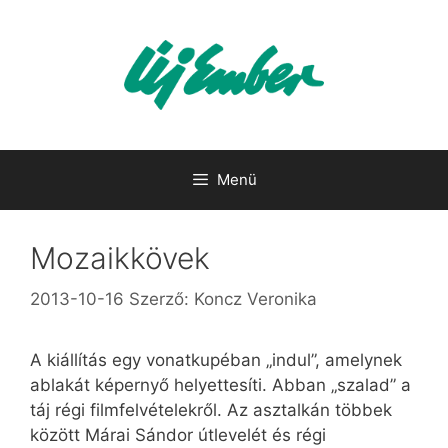
Kilépés
a
tartalomba
Menü
Mozaikkövek
2013-10-16
Szerző:
Koncz Veronika
A kiállítás egy vonatkupéban „indul”, amelynek
ablakát képernyő helyettesíti. Abban „szalad” a
táj régi filmfelvételekről. Az asztalkán többek
között Márai Sándor útlevelét és régi