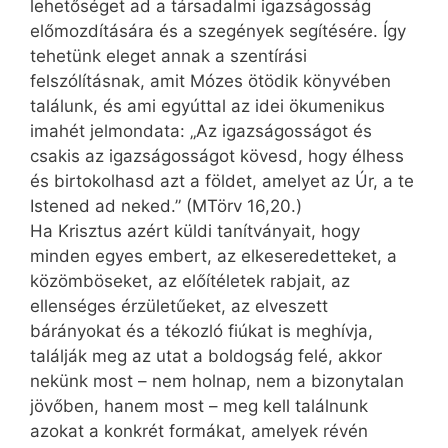
lehetőséget ad a társadalmi igazságosság
előmozdítására és a szegények segítésére. Így
tehetünk eleget annak a szentírási
felszólításnak, amit Mózes ötödik könyvében
találunk, és ami egyúttal az idei ökumenikus
imahét jelmondata: „Az igazságosságot és
csakis az igazságosságot kövesd, hogy élhess
és birtokolhasd azt a földet, amelyet az Úr, a te
Istened ad neked.” (MTörv 16,20.)
Ha Krisztus azért küldi tanítványait, hogy
minden egyes embert, az elkeseredetteket, a
közömböseket, az előítéletek rabjait, az
ellenséges érzületűeket, az elveszett
bárányokat és a tékozló fiúkat is meghívja,
találják meg az utat a boldogság felé, akkor
nekünk most – nem holnap, nem a bizonytalan
jövőben, hanem most – meg kell találnunk
azokat a konkrét formákat, amelyek révén