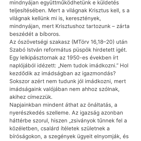
mindnyájan együttműködhetünk e küldetés
teljesítésében. Mert a világnak Krisztus kell, s a
világnak kellünk mi is, keresztények,
mindnyájan, mert Krisztushoz tartozunk – zárta
beszédét a bíboros.
Az ószövetségi szakasz (MTörv 16,18–20) után
Szabó István református püspök hirdetett igét.
Egy lelkipásztornak az 1950-es években írt
naplójából idézett: „Nem tudok imádkozni.” Hol
kezdődik az imádságban az igazmondás?
Sokszor azért nem tudunk jól imádkozni, mert
imádságaink valójában nem ahhoz szólnak,
akihez címezzük.
Napjainkban mindent áthat az önáltatás, a
nyerészkedés szelleme. Az igazság azonban
háttérbe szorul, hiszen „zsiványok tűnnek fel a
közéletben, csalárd ítéletek születnek a
bíróságokon, a szegények ügyeit elnyomják, és