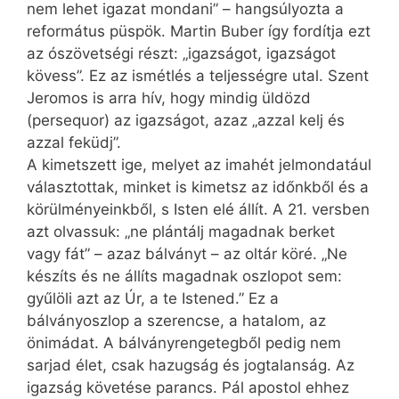
nem lehet igazat mondani” – hangsúlyozta a
református püspök. Martin Buber így fordítja ezt
az ószövetségi részt: „igazságot, igazságot
kövess”. Ez az ismétlés a teljességre utal. Szent
Jeromos is arra hív, hogy mindig üldözd
(persequor) az igazságot, azaz „azzal kelj és
azzal feküdj”.
A kimetszett ige, melyet az imahét jelmondatául
választottak, minket is kimetsz az időnkből és a
körülményeinkből, s Isten elé állít. A 21. versben
azt olvassuk: „ne plántálj magadnak berket
vagy fát” – azaz bálványt – az oltár köré. „Ne
készíts és ne állíts magadnak oszlopot sem:
gyűlöli azt az Úr, a te Istened.” Ez a
bálványoszlop a szerencse, a hatalom, az
önimádat. A bálványrengetegből pedig nem
sarjad élet, csak hazugság és jogtalanság. Az
igazság követése parancs. Pál apostol ehhez