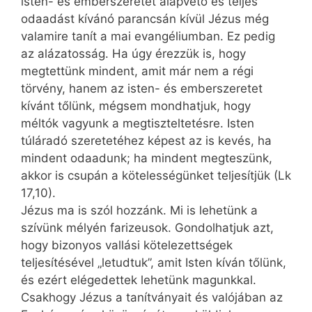
isten- és emberszeretet alapvető és teljes
odaadást kívánó parancsán kívül Jézus még
valamire tanít a mai evangéliumban. Ez pedig
az alázatosság. Ha úgy érezzük is, hogy
megtettünk mindent, amit már nem a régi
törvény, hanem az isten- és emberszeretet
kívánt tőlünk, mégsem mondhatjuk, hogy
méltók vagyunk a megtiszteltetésre. Isten
túláradó szeretetéhez képest az is kevés, ha
mindent odaadunk; ha mindent megteszünk,
akkor is csupán a kötelességünket teljesítjük (Lk
17,10).
Jézus ma is szól hozzánk. Mi is lehetünk a
szívünk mélyén farizeusok. Gondolhatjuk azt,
hogy bizonyos vallási kötelezettségek
teljesítésével „letudtuk”, amit Isten kíván tőlünk,
és ezért elégedettek lehetünk magunkkal.
Csakhogy Jézus a tanítványait és valójában az