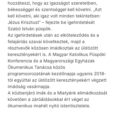
hozzáteszi, hogy az igazságot szeretetben,
békességgel és szentséggel kell követni. „Azt
kell követni, aki igaz volt minden tekintetben:
Jézus Krisztust” – fejezte be igehirdetését
Szabó István püspök.
Az igehirdetések után az elköteleződés és a
felajánlás szavai következtek, majd a
résztvevők közösen imádkoztak az üldözött
keresztényekért is. A Magyar Katolikus Püspöki
Konferencia és a Magyarországi Egyházak
Ökumenikus Tanácsa közös
programsorozatának kezdőnapja ugyanis 2018-
tól egyúttal az üldözött keresztényekért végzett
imádság vasárnapja.
A közbenjáró imák és a Miatyánk elimádkozását
követően a záróáldásokkal ért véget az
ökumenikus imahét nyitó istentisztelete.