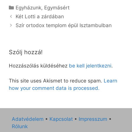
Kategória
Egyházunk
,
Egymásért
Két Lotti a zárdában
Szír ortodox templom épül Isztambulban
Szólj hozzá!
Hozzászólás küldéséhez
be kell jelentkezni
.
This site uses Akismet to reduce spam.
Learn
how your comment data is processed.
Adatvédelem
•
Kapcsolat
•
Impresszum
•
Rólunk