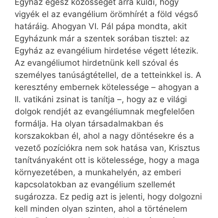
Egyház egész közösségét arra küldi, hogy
vigyék el az evangélium örömhírét a föld végső
határáig. Ahogyan VI. Pál pápa mondta, akit
Egyházunk már a szentek sorában tisztel: az
Egyház az evangélium hirdetése végett létezik.
Az evangéliumot hirdetnünk kell szóval és
személyes tanúságtétellel, de a tetteinkkel is. A
keresztény embernek kötelessége – ahogyan a
II. vatikáni zsinat is tanítja –, hogy az e világi
dolgok rendjét az evangéliumnak megfelelően
formálja. Ha olyan társadalmakban és
korszakokban él, ahol a nagy döntésekre és a
vezető pozíciókra nem sok hatása van, Krisztus
tanítványaként ott is kötelessége, hogy a maga
környezetében, a munkahelyén, az emberi
kapcsolatokban az evangélium szellemét
sugározza. Ez pedig azt is jelenti, hogy dolgozni
kell minden olyan szinten, ahol a történelem