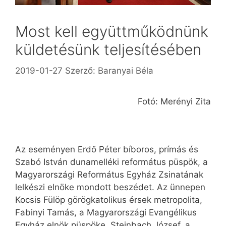
Most kell együttműködnünk
küldetésünk teljesítésében
2019-01-27
Szerző:
Baranyai Béla
Fotó: Merényi Zita
Az eseményen Erdő Péter bíboros, prímás és
Szabó István dunamelléki református püspök, a
Magyarországi Református Egyház Zsinatának
lelkészi elnöke mondott beszédet. Az ünnepen
Kocsis Fülöp görögkatolikus érsek metropolita,
Fabinyi Tamás, a Magyarországi Evangélikus
Egyház elnök püspöke, Steinbach József, a