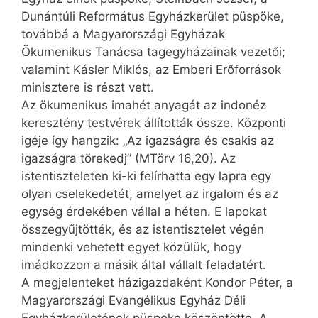
Dunántúli Református Egyházkerület püspöke,
továbbá a Magyarországi Egyházak
Ökumenikus Tanácsa tagegyházainak vezetői;
valamint Kásler Miklós, az Emberi Erőforrások
minisztere is részt vett.
Az ökumenikus imahét anyagát az indonéz
keresztény testvérek állították össze. Központi
igéje így hangzik: „Az igazságra és csakis az
igazságra törekedj” (MTörv 16,20). Az
istentiszteleten ki-ki felírhatta egy lapra egy
olyan cselekedetét, amelyet az irgalom és az
egység érdekében vállal a héten. E lapokat
összegyűjtötték, és az istentisztelet végén
mindenki vehetett egyet közülük, hogy
imádkozzon a másik által vállalt feladatért.
A megjelenteket házigazdaként Kondor Péter, a
Magyarországi Evangélikus Egyház Déli