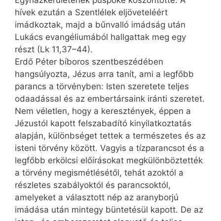
Egyházkerüle­tének püspöke köszöntötte. A
hívek ezután a Szentlélek eljöveteléért
imádkoztak, majd a bűnvalló imádság után
Lukács evangéliumából hallgattak meg egy
részt (Lk 11,37–44).
Erdő Péter bíboros szentbeszédé­ben
hangsúlyozta, Jézus arra tanít, ami a legfőbb
parancs a törvényben: Isten szeretete teljes
odaadással és az embertársaink iránti szeretet.
Nem véletlen, hogy a keresztények, éppen a
Jézustól kapott felszabadító kinyilatkoztatás
alapján, különbséget tettek a természetes és az
isteni törvény között. Vagyis a tízparancsot és a
legfőbb erkölcsi előírásokat megkülönböztették
a törvény megismétlésétől, tehát azoktól a
részletes szabályoktól és parancsoktól,
amelyeket a választott nép az aranyborjú
imádása után mintegy büntetésül kapott. De az