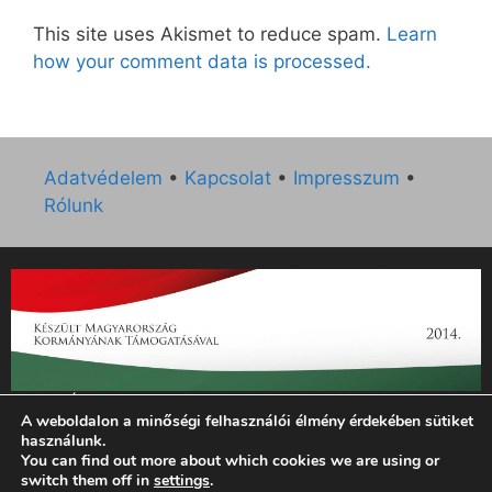
This site uses Akismet to reduce spam.
Learn
how your comment data is processed.
Adatvédelem
•
Kapcsolat
•
Impresszum
•
Rólunk
„Az Új Ember katolikus hetilap 2014. évi működésének
A weboldalon a minőségi felhasználói élmény érdekében sütiket
támogatását az EGYH-KCP-14-P-0121 sz. támogatási
használunk.
szerződés keretében 3 000 000 Ft összegben támogatta az
You can find out more about which cookies we are using or
Emberi Erőforrások Minisztériuma.”
switch them off in
settings
.