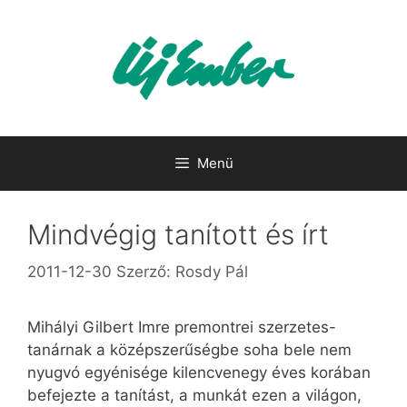
Kilépés
a
tartalomba
Menü
Mindvégig tanított és írt
2011-12-30
Szerző:
Rosdy Pál
Mihályi Gilbert Imre premontrei szerzetes-
tanárnak a középszerűségbe soha bele nem
nyugvó egyénisége kilencvenegy éves korában
befejezte a tanítást, a munkát ezen a világon,