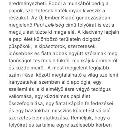
eredményezheti. Ebből a munkából pedig a
papok, szerzetesek hatékonyan kiveszik a
részüket. Az Új Ember Kiadó gondozásában
megjelenő
Papi Lelkiség
című folyóirat is ezt a
megújulást tűzte ki maga elé. A kiadvány lapjain
a papi élet különböző területein dolgozó
püspökök, lelkipásztorok, szerzetesek,
idősebbek és fiatalabbak együtt szólalnak meg,
tanúságot tesznek hitükről, munkájuk örömeiről
és küzdelmeiről. A most megjelent legújabb
szám írásai között megtalálható a világ szellemi
irányzataival szemben álló apológia, egy
szellemi és lelki elmélyülésre vágyó teológus
vallomása, egy küzdelmes papi élet
összefoglalása, egy fiatal káplán felfedezései
és egy hazánkban missziós küldetést vállaló
szerzetes bemutatkozása. Reméljük, hogy a
folyóirat és tartalma egyre szélesebb körben