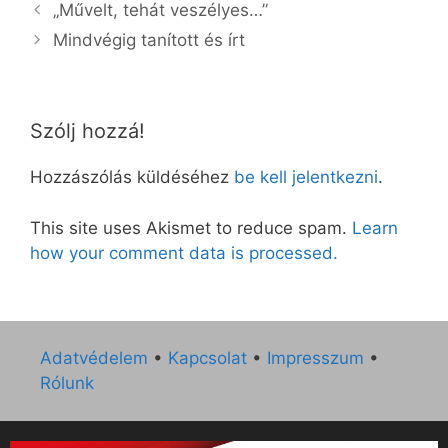
„Művelt, tehát veszélyes…”
Mindvégig tanított és írt
Szólj hozzá!
Hozzászólás küldéséhez
be kell jelentkezni
.
This site uses Akismet to reduce spam.
Learn
how your comment data is processed.
Adatvédelem
•
Kapcsolat
•
Impresszum
•
Rólunk