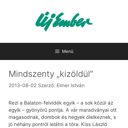
Kilépés
a
tartalomba
Menü
Mindszenty „kizöldül”
2013-08-02
Szerző:
Elmer István
Rezi a Balaton-felvidék egyik – a sok közül az
egyik – gyönyörű pontja. A vár maradványai ott
magasodnak, dombok és hegyek ölelkeznek, s
jó néhány pontról lelátni a tóra. Kiss László