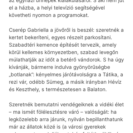
az egyházi ünnepek kialakulásáról. S aki nem jut
el a házba, a helyi televízió segítségével
követheti nyomon a programokat.
Cserép Gabriella a jövőről is beszél: szeretnék a
kertet bekeríteni, egyes részeit parkosítani.
Szabadtéri kemence építését tervezik, amely
körül kellemes környezetben, szabad levegőn
múlathatják az időt a betérő vándorok. S ha úgy
kívánják, bármerre indulva gyönyörűségbe
„botlanak”: kényelmes járótávolságra a Tátika, a
rezi vár, odébb Sümeg, a másik irányban Hévíz
és Keszthely, s természetesen a Balaton.
Szeretnék bemutatni vendégeiknek a vidéki élet
– ma ismét fölélesztésre váró – valóságát: ha
legközelebb arra járunk, nyilván bepillanthatunk
már az állatok közé is (a városi gyerekek