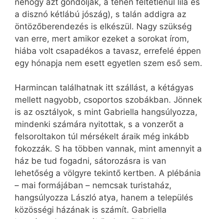
nehogy azt gondolják, a tehén feltétlenül lila és
a disznó kétlábú jószág), s talán addigra az
öntözőberendezés is elkészül. Nagy szükség
van erre, mert amikor ezeket a sorokat írom,
hiába volt csapadékos a tavasz, errefelé éppen
egy hónapja nem esett egyetlen szem eső sem.
Harmincan találhatnak itt szállást, a kétágyas
mellett nagyobb, csoportos szobákban. Jönnek
is az osztályok, s mint Gabriella hangsúlyozza,
mindenki számára nyitottak, s a vonzerőt a
felsoroltakon túl mérsékelt áraik még inkább
fokozzák. S ha többen vannak, mint amennyit a
ház be tud fogadni, sátorozásra is van
lehetőség a völgyre tekintő kertben. A plébánia
– mai formájában – nemcsak turistaház,
hangsúlyozza László atya, hanem a település
közösségi házának is számít. Gabriella