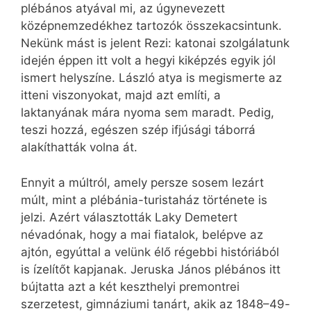
plébános atyával mi, az úgynevezett
középnemzedékhez tartozók összekacsintunk.
Nekünk mást is jelent Rezi: katonai szolgálatunk
idején éppen itt volt a hegyi kiképzés egyik jól
ismert helyszíne. László atya is megismerte az
itteni viszonyokat, majd azt említi, a
laktanyának mára nyoma sem maradt. Pedig,
teszi hozzá, egészen szép ifjúsági táborrá
alakíthatták volna át.
Ennyit a múltról, amely persze sosem lezárt
múlt, mint a plébánia-turistaház története is
jelzi. Azért választották Laky Demetert
névadónak, hogy a mai fiatalok, belépve az
ajtón, egyúttal a velünk élő régebbi históriából
is ízelítőt kapjanak. Jeruska János plébános itt
bújtatta azt a két keszthelyi premontrei
szerzetest, gimnáziumi tanárt, akik az 1848–49-