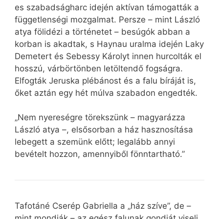
es szabadságharc idején aktívan támogatták a
függetlenségi mozgalmat. Persze – mint László
atya fölidézi a történetet – besúgók abban a
korban is akadtak, s Haynau uralma idején Laky
Demetert és Sebessy Károlyt innen hurcolták el
hosszú, várbörtönben letöltendő fogságra.
Elfogták Jeruska plébánost és a falu bíráját is,
őket aztán egy hét múlva szabadon engedték.
„Nem nyereségre törekszünk – magyarázza
László atya –, elsősorban a ház hasznosítása
lebegett a szemünk előtt; legalább annyi
bevételt hozzon, amennyiből fönntartható.”
Tafotáné Cserép Gabriella a „ház szíve”, de –
mint mondják – az egész falunak gondját viseli.