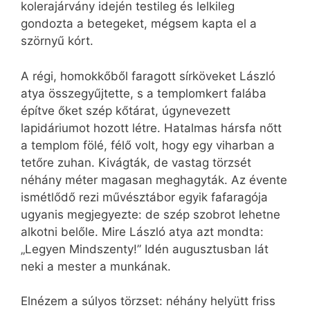
kolerajárvány idején testileg és lelkileg
gondozta a betegeket, mégsem kapta el a
szörnyű kórt.
A régi, homokkőből faragott sírköveket László
atya összegyűjtette, s a templomkert falába
építve őket szép kőtárat, úgynevezett
lapidáriumot hozott létre. Hatalmas hársfa nőtt
a templom fölé, félő volt, hogy egy viharban a
tetőre zuhan. Kivágták, de vastag törzsét
néhány méter magasan meghagyták. Az évente
ismétlődő rezi művésztábor egyik fafaragója
ugyanis megjegyezte: de szép szobrot lehetne
alkotni belőle. Mire László atya azt mondta:
„Legyen Mindszenty!” Idén augusztusban lát
neki a mester a munkának.
Elnézem a súlyos törzset: néhány helyütt friss