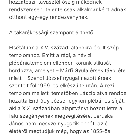
hozzáteszi, tavasztól őszig működnek
rendszeresen, telente csak alkalmanként adnak
otthont egy-egy rendezvénynek.
A takarékossági szempont érthető.
Elsétálunk a XIV. századi alapokra épült szép
templomhoz. Emitt a régi, a hévízi
plébániatemplom ellenben korunk stílusát
hordozza, amelyet – Márfi Gyula érsek távolléte
miatt – Szendi József nyugalmazott érsek
szentelt föl 1999-es elkészülte után. A rezi
templom melletti temetőben László atya rendbe
hozatta Endrődy József egykori plébános sírját,
aki a XIX. században alapítványt hozott létre a
falu szegényeinek megsegítésére. Jeruska
János nem messze nyugszik onnét, az ő
életéről megtudjuk még, hogy az 1855-ös