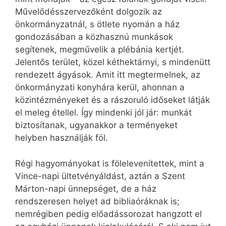
Művelődésszervezőként dolgozik az
önkormányzatnál, s ötlete nyomán a ház
gondozásában a közhasznú munkások
segítenek, megművelik a plébánia kertjét.
Jelentős terület, közel kéthektárnyi, s mindenütt
rendezett ágyások. Amit itt megtermelnek, az
önkormányzati konyhára kerül, ahonnan a
közintézményeket és a rászoruló időseket látják
el meleg étellel. Így mindenki jól jár: munkát
biztosítanak, ugyanakkor a terményeket
helyben használják föl.
Régi hagyományokat is fölelevenítettek, mint a
Vince-napi ültetvényáldást, aztán a Szent
Márton-napi ünnepséget, de a ház
rendszeresen helyet ad bibliaóráknak is;
nemrégiben pedig előadássorozat hangzott el