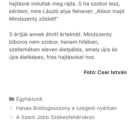
hajtások indultak meg rajta. S ha szobor lesz,
kérdem, mire László atya felnevet: „Akkor majd
Mindszenty zöldell!”
S értjük ennek átvitt értelmét. Mindszenty
bíboros nem szobor, hanem hitében,
szellemében eleven életpélda, amely újra és
újra életképes, friss hajtásokat hoz.
Fotó: Cser István
Kategória
Egyházunk
Havas Boldogasszony a szegedi nyárban
A Szent Jobb Székesfehérváron