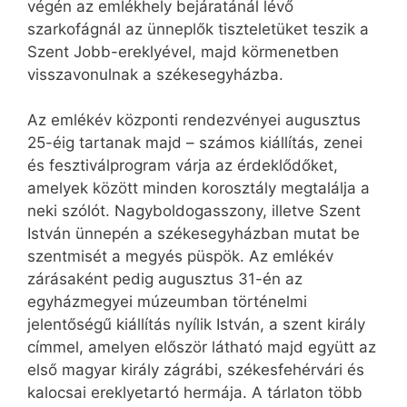
végén az emlékhely bejáratánál lévő
szarkofágnál az ünneplők tiszteletüket teszik a
Szent Jobb-ereklyével, majd körmenetben
visszavonulnak a székesegyházba.
Az emlékév központi rendezvényei augusztus
25-éig tartanak majd – számos kiállítás, zenei
és fesztiválprogram várja az érdeklődőket,
amelyek között minden korosztály megtalálja a
neki szólót. Nagyboldogasszony, illetve Szent
István ünnepén a székesegyházban mutat be
szentmisét a megyés püspök. Az emlékév
zárásaként pedig augusztus 31-én az
egyházmegyei múzeumban történelmi
jelentőségű kiállítás nyílik István, a szent király
címmel, amelyen először látható majd együtt az
első magyar király zágrábi, székesfehérvári és
kalocsai ereklyetartó hermája. A tárlaton több