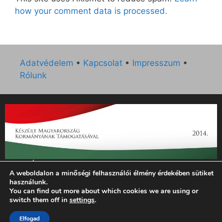
how your comment data is processed.
Adatvédelem
•
Kapcsolat
•
Impresszum
•
Rólunk
„Az Új Ember katolikus hetilap 2014. évi működésének
A weboldalon a minőségi felhasználói élmény érdekében sütiket
támogatását az EGYH-KCP-14-P-0121 sz. támogatási
használunk.
szerződés keretében 3 000 000 Ft összegben támogatta az
You can find out more about which cookies we are using or
Emberi Erőforrások Minisztériuma.”
switch them off in
settings
.
© 2026 Magyar Kurír - Új Ember
• Készült
GeneratePress
Elfogad