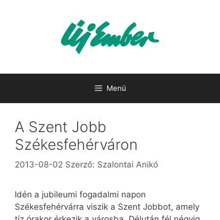
Kilépés
a
tartalomba
Menü
A Szent Jobb
Székesfehérváron
2013-08-02
Szerző:
Szalontai Anikó
Idén a jubileumi fogadalmi napon
Székesfehérvárra viszik a Szent Jobbot, amely
tíz órakor érkezik a városba. Délután fél négyig