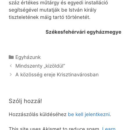
száz értékes műtárgy és egyedi installáció
segítségével mutatják be István király
tiszteletének máig tartó történetét.
Székesfehérvári egyházmegye
Kategória
Egyházunk
Mindszenty „kizöldül”
A közösség ereje Krisztinavárosban
Szólj hozzá!
Hozzászólás küldéséhez
be kell jelentkezni
.
This site uses Akismet to reduce spam.
Learn