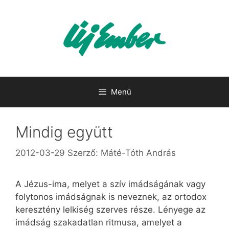
Kilépés
a
tartalomba
Menü
Mindig együtt
2012-03-29
Szerző:
Máté-Tóth András
A Jézus-ima, melyet a szív imádságának vagy
folytonos imádságnak is neveznek, az ortodox
keresztény lelkiség szerves része. Lényege az
imádság szakadatlan ritmusa, amelyet a