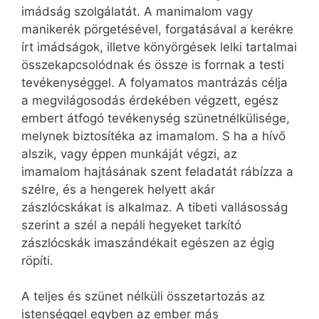
imádság szolgálatát. A manimalom vagy
manikerék pörgetésével, forgatásával a kerékre
írt imádságok, illetve könyörgések lelki tartalmai
összekapcsolódnak és össze is forrnak a testi
tevékenységgel. A folyamatos mantrázás célja
a megvilágosodás érdekében végzett, egész
embert átfogó tevékenység szünetnélkülisége,
melynek biztosítéka az imamalom. S ha a hívő
alszik, vagy éppen munkáját végzi, az
imamalom hajtásának szent feladatát rábízza a
szélre, és a hengerek helyett akár
zászlócskákat is alkalmaz. A tibeti vallásosság
szerint a szél a nepáli hegyeket tarkító
zászlócskák imaszándékait egészen az égig
röpíti.
A teljes és szünet nélküli összetartozás az
istenséggel egyben az ember más