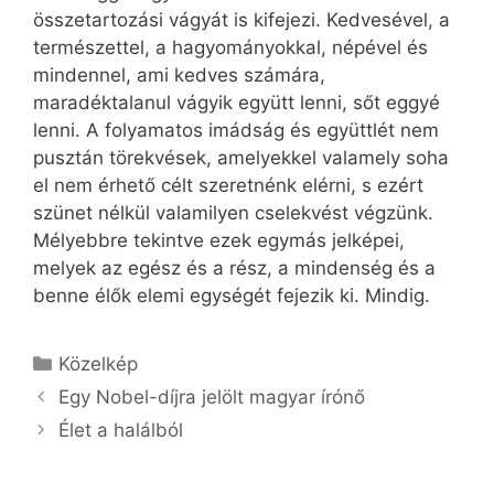
összetartozási vágyát is kifejezi. Kedvesével, a
természettel, a hagyományokkal, népével és
mindennel, ami kedves számára,
maradéktalanul vágyik együtt lenni, sőt eggyé
lenni. A folyamatos imádság és együttlét nem
pusztán törekvések, amelyekkel valamely soha
el nem érhető célt szeretnénk elérni, s ezért
szünet nélkül valamilyen cselekvést végzünk.
Mélyebbre tekintve ezek egymás jelképei,
melyek az egész és a rész, a mindenség és a
benne élők elemi egységét fejezik ki. Mindig.
Kategória
Közelkép
Egy Nobel-díjra jelölt magyar írónő
Élet a halálból