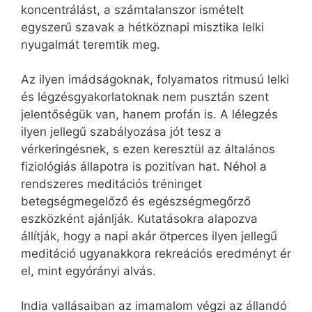
koncentrálást, a számtalanszor ismételt
egyszerű szavak a hétköznapi misztika lelki
nyugalmát teremtik meg.
Az ilyen imádságoknak, folyamatos ritmusú lelki
és légzésgyakorlatoknak nem pusztán szent
jelentőségük van, hanem profán is. A lélegzés
ilyen jellegű szabályozása jót tesz a
vérkeringésnek, s ezen keresztül az általános
fiziológiás állapotra is pozitívan hat. Néhol a
rendszeres meditációs tréninget
betegségmegelőző és egészségmegőrző
eszközként ajánlják. Kutatásokra alapozva
állítják, hogy a napi akár ötperces ilyen jellegű
meditáció ugyanakkora rekreációs eredményt ér
el, mint egyórányi alvás.
India vallásaiban az imamalom végzi az állandó