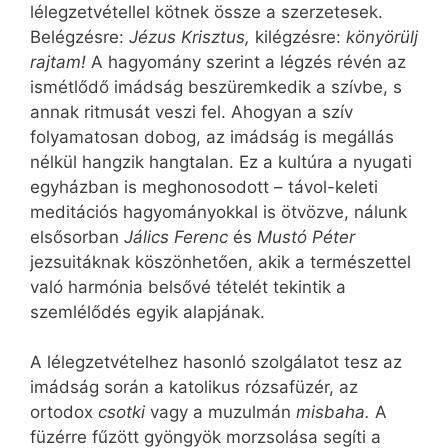
lélegzetvétellel kötnek össze a szerzetesek.
Belégzésre:
Jézus Krisztus,
kilégzésre:
könyörülj
rajtam!
A hagyomány szerint a légzés révén az
ismétlődő imádság beszüremkedik a szívbe, s
annak ritmusát veszi fel. Ahogyan a szív
folyamatosan dobog, az imádság is megállás
nélkül hangzik hangtalan. Ez a kultúra a nyugati
egyházban is meghonosodott – távol-keleti
meditációs hagyományokkal is ötvözve, nálunk
elsősorban
Jálics Ferenc
és
Mustó Péter
jezsuitáknak köszönhetően, akik a természettel
való harmónia belsővé tételét tekintik a
szemlélődés egyik alapjának.
A lélegzetvételhez hasonló szolgálatot tesz az
imádság során a katolikus rózsafüzér, az
ortodox
csotki
vagy a muzulmán
misbaha.
A
füzérre fűzött gyöngyök morzsolása segíti a