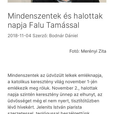
Mindenszentek és halottak
napja Falu Tamással
2018-11-04
Szerző:
Bodnár Dániel
Fotó: Merényi Zita
Mindenszentek az üdvözült lelkek emléknapja,
a katolikus keresztény világ november 1-jén
emlékezik meg róluk. November 2., halottak
napja szintén keresztény ünnep az elhunyt, az
üdvösséget még el nem nyert, tisztítótűzben
lévő hívekért. Jelenits István piarista
szerzetessel, teológussal beszélgettünk.