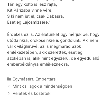
Tán egy költő is lesz rajta,
Kit Párizsba vinne vére,
S ki nem jut el, csak Dabasra,
Esetleg Lajosmizsére.”
Érdekes ez is. Az életünket úgy mérjük be, hogy
utódainkra, örököseinkre is gondolunk. Aki nem
válik világhírűvé, az is megmarad azok
emlékezetében, akik szerették, esetleg
azokéban is, akik mint egyszerű, de egyedülálló
emberpéldányra emlékeznek rá.
Kategória
Egymásért
,
Embertárs
Mint csillagok a mindenségben
Veletek és köztetek