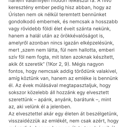
hanem valamilyen módon felkészül rá. A hívő
keresztény ember pedig hisz abban, hogy az
Úristen nem ok nélkül teremtett bennünket
gondolkodó embernek, és nemcsak a hosszabb
vagy rövidebb földi élet éveit szánta nekünk,
hanem a halál után az örökkévalóságot is,
amelyről azonban nincs igazán elképzelésünk,
mert „szem nem látta, fül nem hallotta, emberi
szív föl nem fogta, mit Isten azoknak készített,
akik őt szeretik” (1Kor 2, 9). Mégis nagyon
fontos, hogy nemcsak addig törődünk valakivel,
amíg köztünk van, hanem az emléke is bennünk
él. Az évek múlásával megtapasztaljuk, hogy
sokszor közelebb áll hozzánk egy elvesztett
szerettünk – apánk, anyánk, barátunk –, mint
az, aki velünk él a jelenben.
Az elvesztettel akár egy életen át beszélgetünk,
visszaidézzük az emlékét, nem csak azért, hogy