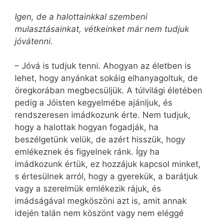
Igen, de a halottainkkal szembeni
mulasztásainkat, vétkeinket már nem tudjuk
jóvátenni.
– Jóvá is tudjuk tenni. Ahogyan az életben is
lehet, hogy anyánkat sokáig elhanyagoltuk, de
öregkorában megbecsüljük. A túlvilági életében
pedig a Jóisten kegyelmébe ajánljuk, és
rendszeresen imádkozunk érte. Nem tudjuk,
hogy a halottak hogyan fogadják, ha
beszélgetünk velük, de azért hisszük, hogy
emlékeznek és figyelnek ránk. Így ha
imádkozunk értük, ez hozzájuk kapcsol minket,
s értesülnek arról, hogy a gyerekük, a barátjuk
vagy a szerelmük emlékezik rájuk, és
imádságával megköszöni azt is, amit annak
idején talán nem köszönt vagy nem eléggé