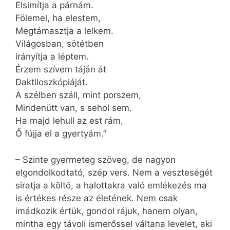
Elsimítja a párnám.
Fölemel, ha elestem,
Megtámasztja a lelkem.
Világosban, sötétben
irányítja a léptem.
Érzem szívem táján át
Daktiloszkópiáját.
A szélben száll, mint porszem,
Mindenütt van, s sehol sem.
Ha majd lehull az est rám,
Ő fújja el a gyertyám.”
– Szinte gyermeteg szöveg, de nagyon
elgondolkodtató, szép vers. Nem a veszteségét
siratja a költő, a halottakra való emlékezés ma
is értékes része az életének. Nem csak
imádkozik értük, gondol rájuk, hanem olyan,
mintha egy távoli ismerőssel váltana levelet, aki