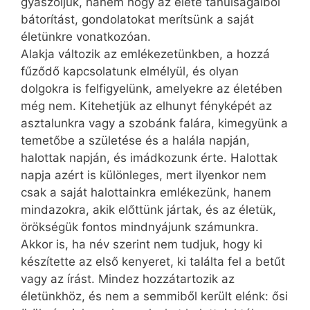
gyászoljuk, hanem hogy az élete tanulságaiból
bátorítást, gondolatokat merítsünk a saját
életünkre vonatkozóan.
Alakja változik az emlékezetünkben, a hozzá
fűződő kapcsolatunk elmélyül, és olyan
dolgokra is felfigyelünk, amelyekre az életében
még nem. Kitehetjük az elhunyt fényképét az
asztalunkra vagy a szobánk falára, kimegyünk a
temetőbe a születése és a halála napján,
halottak napján, és imádkozunk érte. Halottak
napja azért is különleges, mert ilyenkor nem
csak a saját halottainkra emlékezünk, hanem
mindazokra, akik előttünk jártak, és az életük,
örökségük fontos mindnyájunk számunkra.
Akkor is, ha név szerint nem tudjuk, hogy ki
készítette az első kenyeret, ki találta fel a betűt
vagy az írást. Mindez hozzátartozik az
életünkhöz, és nem a semmiből került elénk: ősi