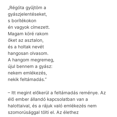
„Régóta gyűjtöm a
gyászjelentéseket,
s borítékokon
én vagyok címezett.
Magam köré rakom
őket az asztalon,
és a holtak nevét
hangosan olvasom.
A hangom megremeg,
újul bennem a gyász:
nekem emlékezés,
nekik feltámadás.”
– Itt megint előkerül a feltámadás reménye. Az
élő ember állandó kapcsolatban van a
halottaival, és a rájuk való emlékezés nem
szomorúsággal tölti el. Az élethez