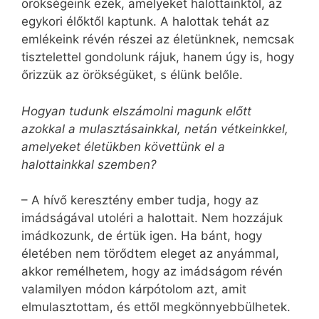
örökségeink ezek, amelyeket halottainktól, az
egykori élőktől kaptunk. A halottak tehát az
emlékeink révén részei az életünknek, nemcsak
tisztelettel gondolunk rájuk, hanem úgy is, hogy
őrizzük az örökségüket, s élünk belőle.
Hogyan tudunk elszámolni magunk előtt
azokkal a mulasztásainkkal, netán vétkeinkkel,
amelyeket életükben követtünk el a
halottainkkal szemben?
– A hívő keresztény ember tudja, hogy az
imádságával utoléri a halottait. Nem hozzájuk
imádkozunk, de értük igen. Ha bánt, hogy
életében nem törődtem eleget az anyámmal,
akkor remélhetem, hogy az imádságom révén
valamilyen módon kárpótolom azt, amit
elmulasztottam, és ettől megkönnyebbülhetek.