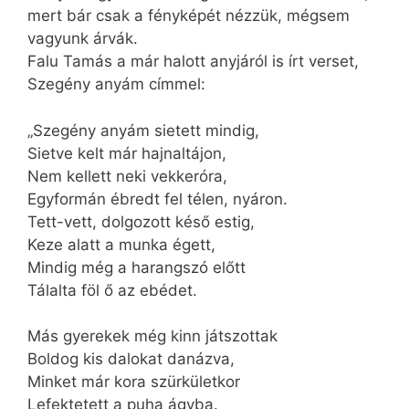
mert bár csak a fényképét nézzük, mégsem
vagyunk árvák.
Falu Tamás a már halott anyjáról is írt verset,
Szegény anyám címmel:
„Szegény anyám sietett mindig,
Sietve kelt már hajnaltájon,
Nem kellett neki vekkeróra,
Egyformán ébredt fel télen, nyáron.
Tett-vett, dolgozott késő estig,
Keze alatt a munka égett,
Mindig még a harangszó előtt
Tálalta föl ő az ebédet.
Más gyerekek még kinn játszottak
Boldog kis dalokat danázva,
Minket már kora szürkületkor
Lefektetett a puha ágyba.