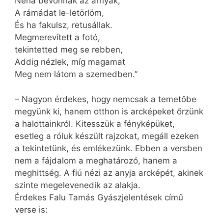
Néha bevonnak az árnyak,
A rámádat le-letörlöm,
És ha fakulsz, retusállak.
Megmerevített a fotó,
tekintetted meg se rebben,
Addig nézlek, míg magamat
Meg nem látom a szemedben.”
– Nagyon érdekes, hogy nemcsak a temetőbe
megyünk ki, hanem otthon is arcképeket őrzünk
a halottainkról. Kitesszük a fényképüket,
esetleg a róluk készült rajzokat, megáll ezeken
a tekintetünk, és emlékezünk. Ebben a versben
nem a fájdalom a meghatározó, hanem a
meghittség. A fiú nézi az anyja arcképét, akinek
szinte megelevenedik az alakja.
Érdekes Falu Tamás Gyászjelentések című
verse is: