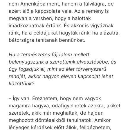
nem Amerikába ment, hanem a túlvilágra, de
azért élő a kapcsolata vele. Az a remény is
megvan a versben, hogy a halottak
imádkozhatnak értünk. És akkor is vigyáznak
ránk, ha a példájukat hagyták ránk, ha alázatra,
bátorságra tanítanak bennünket.
Ha a természetes fájdalom mellett
belenyugszunk a szeretteink elvesztésébe, és
úgy fogadjuk el, mint az élet törvényszerű
rendjét, akkor nagyon eleven kapcsolat lehet
közöttünk?
– Így van. Érezhetem, hogy nem vagyok
magamra hagyva, odafigyelhetek azokra, akiket
szeretek, akik már meghaltak, de hajdan
meghozott döntéseikből tanulhatok. Amikor
lényeges kérdések előtt állok, felidézhetem,