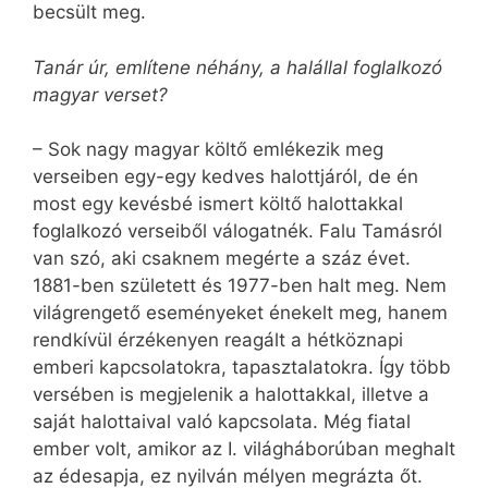
becsült meg.
Tanár úr, említene néhány, a halállal foglalkozó
magyar verset?
– Sok nagy magyar költő emlékezik meg
verseiben egy-egy kedves halottjáról, de én
most egy kevésbé ismert költő halottakkal
foglalkozó verseiből válogatnék. Falu Tamásról
van szó, aki csaknem megérte a száz évet.
1881-ben született és 1977-ben halt meg. Nem
világrengető eseményeket énekelt meg, hanem
rendkívül érzékenyen reagált a hétköznapi
emberi kapcsolatokra, tapasztalatokra. Így több
versében is megjelenik a halottakkal, illetve a
saját halottaival való kapcsolata. Még fiatal
ember volt, amikor az I. világháborúban meghalt
az édesapja, ez nyilván mélyen megrázta őt.