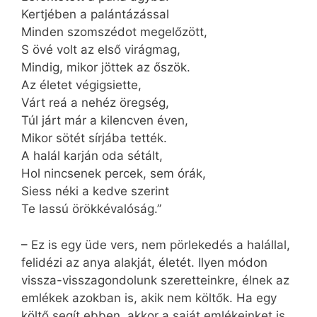
Kertjében a palántázással
Minden szomszédot megelőzött,
S övé volt az első virágmag,
Mindig, mikor jöttek az őszök.
Az életet végigsiette,
Várt reá a nehéz öregség,
Túl járt már a kilencven éven,
Mikor sötét sírjába tették.
A halál karján oda sétált,
Hol nincsenek percek, sem órák,
Siess néki a kedve szerint
Te lassú örökkévalóság.”
– Ez is egy üde vers, nem pörlekedés a halállal,
felidézi az anya alakját, életét. Ilyen módon
vissza-visszagondolunk szeretteinkre, élnek az
emlékek azokban is, akik nem költők. Ha egy
költő segít ebben, akkor a saját emlékeinket is