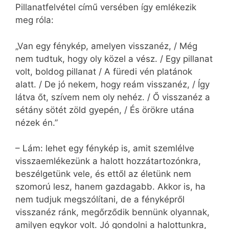
Pillanatfelvétel című versében így emlékezik
meg róla:
„Van egy fénykép, amelyen visszanéz, / Még
nem tudtuk, hogy oly közel a vész. / Egy pillanat
volt, boldog pillanat / A füredi vén platánok
alatt. / De jó nekem, hogy reám visszanéz, / Így
látva őt, szívem nem oly nehéz. / Ő visszanéz a
sétány sötét zöld gyepén, / És örökre utána
nézek én.”
– Lám: lehet egy fénykép is, amit szemlélve
visszaemlékezünk a halott hozzátartozónkra,
beszélgetünk vele, és ettől az életünk nem
szomorú lesz, hanem gazdagabb. Akkor is, ha
nem tudjuk megszólítani, de a fényképről
visszanéz ránk, megőrződik bennünk olyannak,
amilyen egykor volt. Jó gondolni a halottunkra,