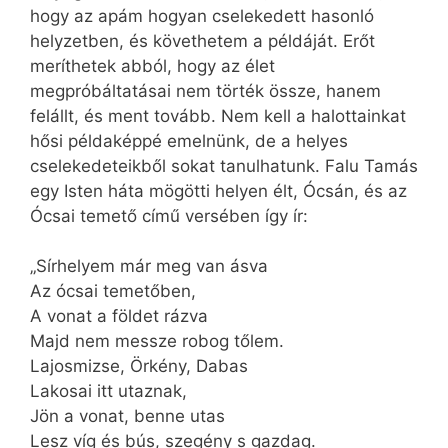
hogy az apám hogyan cselekedett hasonló
helyzetben, és követhetem a példáját. Erőt
meríthetek abból, hogy az élet
megpróbáltatásai nem törték össze, hanem
felállt, és ment tovább. Nem kell a halottainkat
hősi példaképpé emelnünk, de a helyes
cselekedeteikből sokat tanulhatunk. Falu Tamás
egy Isten háta mögötti helyen élt, Ócsán, és az
Ócsai temető című versében így ír:
„Sírhelyem már meg van ásva
Az ócsai temetőben,
A vonat a földet rázva
Majd nem messze robog tőlem.
Lajosmizse, Örkény, Dabas
Lakosai itt utaznak,
Jön a vonat, benne utas
Lesz víg és bús, szegény s gazdag.