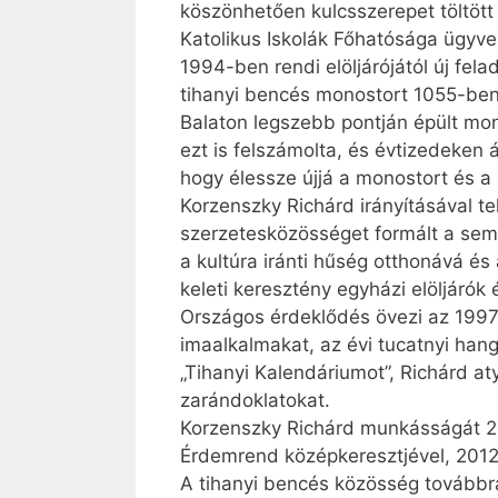
köszönhetően kulcsszerepet töltöt
Katolikus Iskolák Főhatósága ügyve
1994-ben rendi elöljárójától új fe
tihanyi bencés monostort 1055-ben a
Balaton legszebb pontján épült mon
ezt is felszámolta, és évtizedeken 
hogy élessze újjá a monostort és a
Korzenszky Richárd irányításával te
szerzetesközösséget formált a semm
a kultúra iránti hűség otthonává és
keleti keresztény egyházi elöljárók é
Országos érdeklődés övezi az 1997 
imaalkalmakat, az évi tucatnyi han
„Tihanyi Kalendáriumot”, Richárd atya
zarándoklatokat.
Korzenszky Richárd munkásságát 20
Érdemrend középkeresztjével, 2012-
A tihanyi bencés közösség továbbra