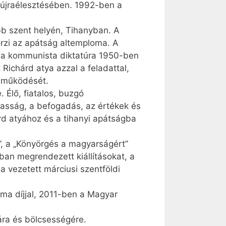
 újraélesztésében. 1992-ben a
bb szent helyén, Tihanyban. A
őrzi az apátság altemploma. A
e a kommunista diktatúra 1950-ben
Richárd atya azzal a feladattal,
g működését.
 Élő, fiatalos, buzgó
iasság, a befogadás, az értékek és
árd atyához és a tihanyi apátságba
”, a „Könyörgés a magyarságért”
ban megrendezett kiállításokat, a
la vezetett márciusi szentföldi
ma díjjal, 2011-ben a Magyar
ára és bölcsességére.