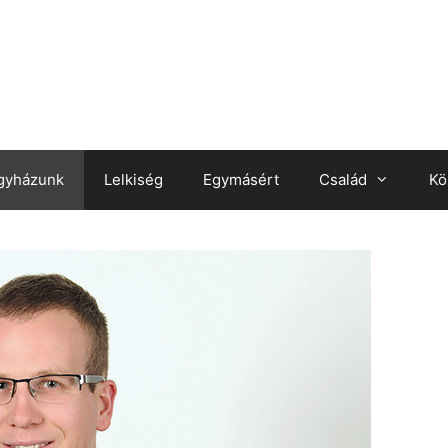
gyházunk
Lelkiség
Egymásért
Család
Kö