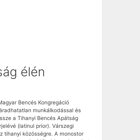
ság élén
 Magyar Bencés Kongregáció
fáradhatatlan munkálkodással és
 össze a Tihanyi Bencés Apátság
lévé (latinul prior). Várszegi
ész tihanyi közösségre. A monostor