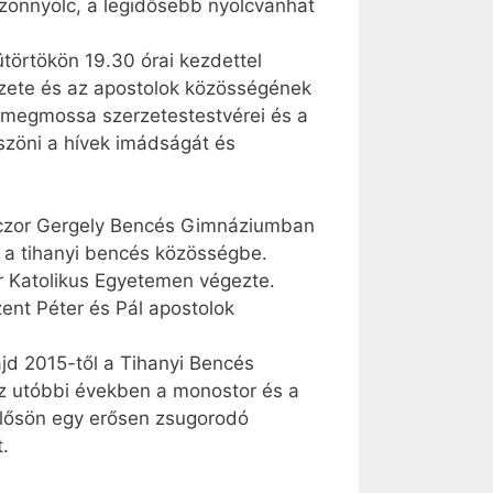
uszonnyolc, a legidősebb nyolcvanhat
törtökön 19.30 órai kez­dettel
ezete és az apostolok közösségének
n megmossa szerzetestestvérei és a
öszöni a hívek imádságát és
zuczor Gergely Bencés Gimnáziumban
t a tihanyi bencés közösségbe.
 Katolikus Egyetemen végezte.
ent Péter és Pál apostolok
ajd 2015-től a Tihanyi Bencés
Az utóbbi években a monostor és a
zőlősön egy erősen zsugorodó
.