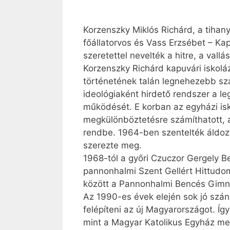
Korzenszky Miklós Richárd, a tihany
főállatorvos és Vass Erzsébet – Kap
szeretettel nevelték a hitre, a vall
Korzenszky Richárd kapuvári iskol
történetének talán legnehezebb sza
ideológiaként hirdető rendszer a 
működését. E korban az egyházi isko
megkülönböztetésre számíthatott, a
rendbe. 1964-ben szentelték áldo
szerezte meg.
1968-tól a győri Czuczor Gergely
pannonhalmi Szent Gellért Hittudom
között a Pannonhalmi Bencés Gimnáz
Az 1990-es évek elején sok jó szán
felépíteni az új Magyarországot. Í
mint a Magyar Katolikus Egyház me