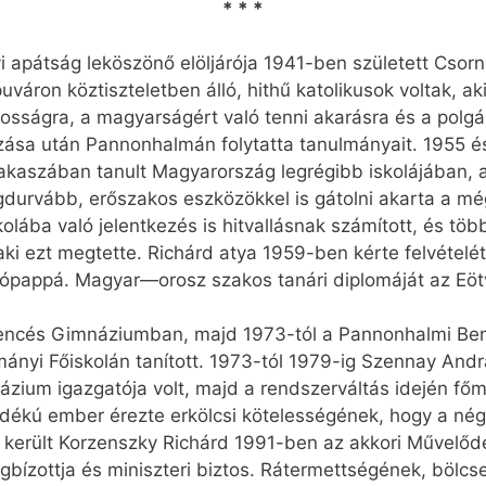
* * *
i apátság leköszönő elöljárója 1941-ben született Csorn
uváron köztiszteletben álló, hithű katolikusok voltak, 
ásosságra, a magyarságért való tenni akarásra és a polgá
ázása után Pannonhalmán folytatta tanulmányait. 1955 é
kaszában tanult Magyarország legrégibb iskolájában, a
legdurvább, erőszakos eszközökkel is gátolni akarta a
lába való jelentkezés is hitvallásnak számított, és töb
ki ezt megtette. Richárd atya 1959-ben kérte felvétel
zópappá. Magyar—orosz szakos tanári diplomáját az 
 Bencés Gimnáziumban, majd 1973-tól a Pannonhalmi Be
ányi Főiskolán tanított. 1973-tól 1979-ig Szennay Andr
ium igazgatója volt, majd a rendszerváltás idején főmon
dékú ember érezte erkölcsi kötelességének, hogy a négy
gy került Korzenszky Richárd 1991-ben az akkori Művelőd
gbízottja és miniszteri biztos. Rátermettségének, böl