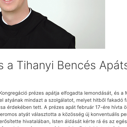
s a Tihanyi Bencés Apát
 Kongregáció prézes apátja elfogadta lemondását, és a
l atyának mindazt a szolgálatot, melyet hitből fakadó 
ása érdekében tett. A prézes apát február 17-ére hívta
eromos atyát választotta a közösség új konventuális perje
erősítette hivatalában, Isten áldását kérte rá és az eg