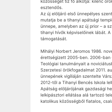
közösségét tíz fő alkotja: kilenc ö
esztendős.
Az új elöljáró első ünnepélyes szen
mutatja be a tihanyi apátsági tem
ünnepe, amelyben az új prior – a s
tihanyi hívők képviselőinek lábát. 
támogatását.
Mihályi Norbert Jeromos 1986. nov
érettségizett 2005-ben. 2006-ban –
Teológiai tanulmányait a noviciát
Szerzetesi örökfogadalmat 2011. au
ünnepének vigíliáján szentelte Vár
2012-től a Tihanyi Bencés Iskola le
Apátság elöljárójának gazdasági he
lelkipásztori ellátása alá tartozó
katolikus közösségből fiatalos, cs