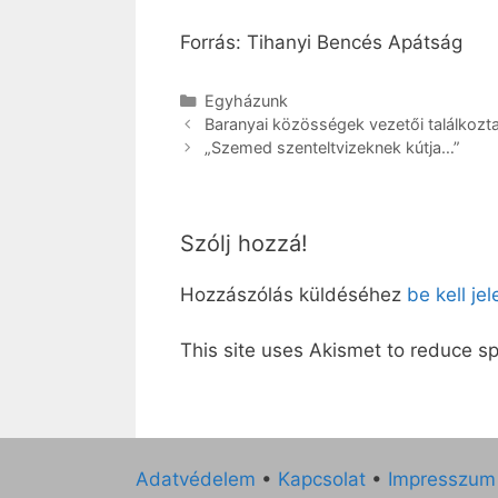
Forrás: Tihanyi Bencés Apátság
Kategória
Egyházunk
Baranyai közösségek vezetői találkozt
„Szemed szenteltvizeknek kútja…”
Szólj hozzá!
Hozzászólás küldéséhez
be kell je
This site uses Akismet to reduce 
Adatvédelem
•
Kapcsolat
•
Impresszum