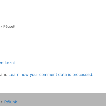
ak Pécsett
lentkezni
.
spam.
Learn how your comment data is processed.
•
Rólunk