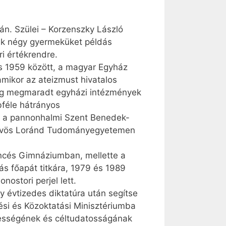
án. Szülei – Korzenszky László
akik négy gyermeküket példás
ri értékrendre.
s 1959 között, a magyar Egyház
mikor az ateizmust hivatalos
 még megmaradt egyházi intézmények
bféle hátrányos
ét a pannonhalmi Szent Benedek-
Eötvös Loránd Tudományegyetemen
ncés Gimnáziumban, mellette a
ás főapát titkára, 1979 és 1989
ostori perjel lett.
 évtizedes diktatúra után segítse
ési és Közoktatási Minisztériumba
csességének és céltudatosságának