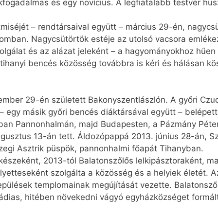
rökfogadalmas és egy novícius. A legfiatalabb testvér h
t­miséjét – rendtársaival együtt – március 29-én, nagycsü
plomban. Nagycsütörtök estéje az utolsó vacsora emlék
zolgálat és az alázat jeleként – a hagyományokhoz hűe
A tihanyi bencés közösség továbbra is kéri és hálásan k
ember 29-én született Bakonyszentlászlón. A győri C
 egy másik győri bencés diáktársával együtt – belépet
usban Pannonhalmán, majd Budapesten, a Pázmány Péter
gusztus 13-án tett. Áldozópappá 2013. június 28-án, Sz
szegi Asztrik püspök, pannonhalmi főapát Tihanyban.
lkészeként, 2013-tól Balatonszőlős lelkipásztoraként, m
lyetteseként szolgálta a közösség és a helyiek életét. 
 települések templomainak megújítását vezette. Balatons
aládias, hitében növekedni vágyó egyházközséget formált