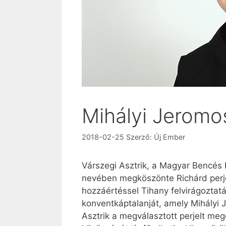
Mihályi Jeromo
2018-02-25
Szerző:
Új Ember
Várszegi Asztrik, a Magyar Bencés
nevében megköszönte Richárd perje
hozzáértéssel Tihany felvirágoztat
konventkáptalanját, amely Mihályi J
Asztrik a megválasztott perjelt meg